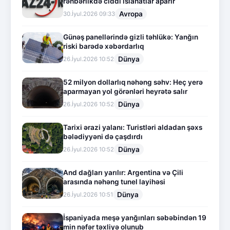
rəhbərlikdə ciddi islahatlar aparır
Avropa
30.İyul.2026 09:33
Günəş panellərində gizli təhlükə: Yanğın
riski barədə xəbərdarlıq
Dünya
26.İyul.2026 10:52
52 milyon dollarlıq nəhəng səhv: Heç yerə
aparmayan yol görənləri heyrətə salır
Dünya
26.İyul.2026 10:52
Tarixi ərazi yalanı: Turistləri aldadan şəxs
bələdiyyəni də çaşdırdı
Dünya
26.İyul.2026 10:52
And dağları yarılır: Argentina və Çili
arasında nəhəng tunel layihəsi
Dünya
26.İyul.2026 10:51
İspaniyada meşə yanğınları səbəbindən 19
min nəfər təxliyə olunub