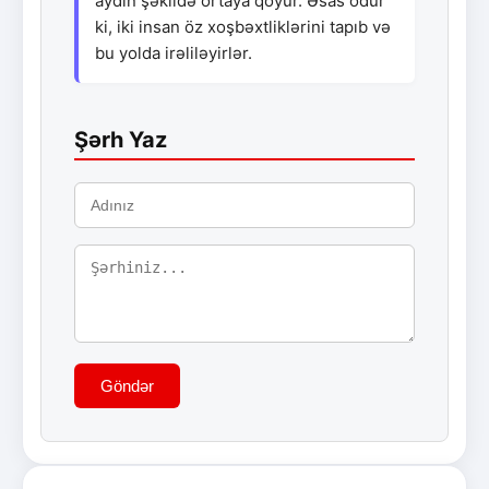
aydın şəkildə ortaya qoyur. Əsas odur
ki, iki insan öz xoşbəxtliklərini tapıb və
bu yolda irəliləyirlər.
Şərh Yaz
Göndər