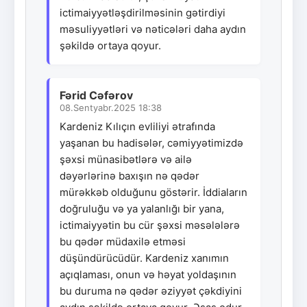
ictimaiyyətləşdirilməsinin gətirdiyi
məsuliyyətləri və nəticələri daha aydın
şəkildə ortaya qoyur.
Fərid Cəfərov
08.Sentyabr.2025 18:38
Kardeniz Kılıçın evliliyi ətrafında
yaşanan bu hadisələr, cəmiyyətimizdə
şəxsi münasibətlərə və ailə
dəyərlərinə baxışın nə qədər
mürəkkəb olduğunu göstərir. İddiaların
doğruluğu və ya yalanlığı bir yana,
ictimaiyyətin bu cür şəxsi məsələlərə
bu qədər müdaxilə etməsi
düşündürücüdür. Kardeniz xanımın
açıqlaması, onun və həyat yoldaşının
bu duruma nə qədər əziyyət çəkdiyini