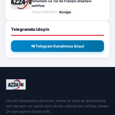
fenomeni və Tur de Fransın əfsanəvi
səhifəsi
Avropa
26.İyul.2026 09:31
Telegramda izləyin
📲 Telegram Kanalımıza Qoşul
Heç bir hüququmuz qorunmur, amma siz yenə də qorunurmuş
kimi davranın və saytda dərc olunan xəbərlərdən istifadə zamanı
24 saat saytına istinad edin.