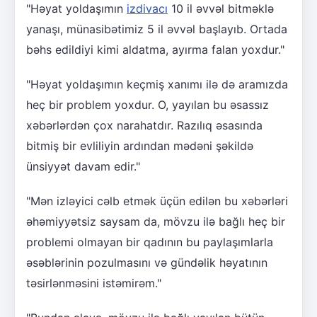
"Həyat yoldaşımın
izdivacı
10 il əvvəl bitməklə
yanaşı, münasibətimiz 5 il əvvəl başlayıb. Ortada
bəhs edildiyi kimi aldatma, ayırma falan yoxdur."
"Həyat yoldaşımın keçmiş xanımı ilə də aramızda
heç bir problem yoxdur. O, yayılan bu əsassız
xəbərlərdən çox narahatdır. Razılıq əsasında
bitmiş bir evliliyin ardından mədəni şəkildə
ünsiyyət davam edir."
"Mən izləyici cəlb etmək üçün edilən bu xəbərləri
əhəmiyyətsiz saysam da, mövzu ilə bağlı heç bir
problemi olmayan bir qadının bu paylaşımlarla
əsəblərinin pozulmasını və gündəlik həyatının
təsirlənməsini istəmirəm."