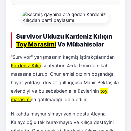
Survivor Ulduzu Kardeniz Kılıçın
Toy Mərasimi
Və Mübahisələr
"Survivor" yarışmasının keçmiş iştirakçılarından
Kardeniz Kılıç
sentyabrın 4-də İzmirdə nikah
masasına oturub. Onun əmisi qızının boşandığı
həyat yoldaşı, dövlət qulluqçusu Mahir Bektaş ilə
evləndiyi və bu səbəbdən ailə üzvlərinin
toy
mərasimi
nə qatılmadığı iddia edilir.
Nikahda məşhur simayı yaxın dostu Aleyna
Kalaycıoğlu tək buraxmayıb və Kılıça dəstəyini
göstərib. Qeyd edək ki, Kardeniz Kılıçın əvvəlki