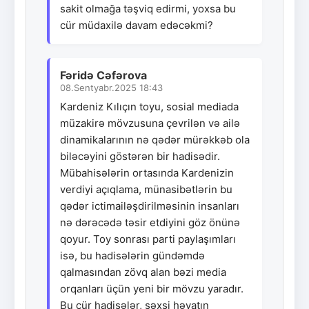
sakit olmağa təşviq edirmi, yoxsa bu
cür müdaxilə davam edəcəkmi?
Fəridə Cəfərova
08.Sentyabr.2025 18:43
Kardeniz Kılıçın toyu, sosial mediada
müzakirə mövzusuna çevrilən və ailə
dinamikalarının nə qədər mürəkkəb ola
biləcəyini göstərən bir hadisədir.
Mübahisələrin ortasında Kardenizin
verdiyi açıqlama, münasibətlərin bu
qədər ictimailəşdirilməsinin insanları
nə dərəcədə təsir etdiyini göz önünə
qoyur. Toy sonrası parti paylaşımları
isə, bu hadisələrin gündəmdə
qalmasından zövq alan bəzi media
orqanları üçün yeni bir mövzu yaradır.
Bu cür hadisələr, şəxsi həyatın