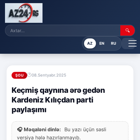
🔍
AZ
EN
RU
08.Sentyabr.2025
ŞOU
Keçmiş qaynına ərə gedən
Kardeniz Kılıçdan parti
paylaşımı
🎧 Məqaləni dinlə:
Bu yazı üçün səsli
versiya hələ hazırlanmayıb.