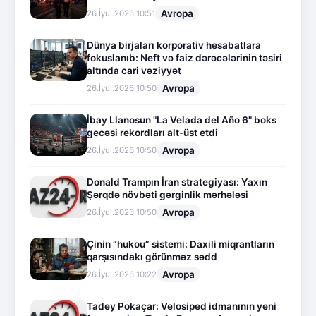
Avropa
26.İyul.2026 10:51
Dünya birjaları korporativ hesabatlara
fokuslanıb: Neft və faiz dərəcələrinin təsiri
altında cari vəziyyət
Avropa
26.İyul.2026 10:50
İbay Llanosun "La Velada del Año 6" boks
gecəsi rekordları alt-üst etdi
Avropa
26.İyul.2026 10:50
Donald Trampın İran strategiyası: Yaxın
Şərqdə növbəti gərginlik mərhələsi
Avropa
26.İyul.2026 10:50
Çinin “hukou” sistemi: Daxili miqrantların
qarşısındakı görünməz sədd
Avropa
26.İyul.2026 10:22
Tadey Pokaçar: Velosiped idmanının yeni