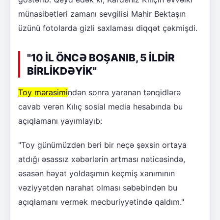
münasibətləri zamanı sevgilisi Mahir Bektaşın
üzünü fotolarda gizli saxlaması diqqət çəkmişdi.
"10 İL ÖNCƏ BOŞANIB, 5 İLDİR
BİRLİKDƏYİK"
Toy mərasimi
ndən sonra yaranan tənqidlərə
cavab verən Kılıç sosial media hesabında bu
açıqlamanı yayımlayıb:
"Toy günümüzdən bəri bir neçə şəxsin ortaya
atdığı əsassız xəbərlərin artması nəticəsində,
əsasən həyat yoldaşımın keçmiş xanımının
vəziyyətdən narahat olması səbəbindən bu
açıqlamanı vermək məcburiyyətində qaldım."