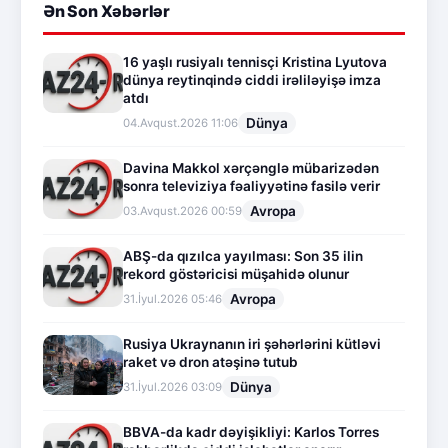
Ən Son Xəbərlər
16 yaşlı rusiyalı tennisçi Kristina Lyutova
dünya reytinqində ciddi irəliləyişə imza
atdı
Dünya
04.Avqust.2026 11:06
Davina Makkol xərçənglə mübarizədən
sonra televiziya fəaliyyətinə fasilə verir
Avropa
03.Avqust.2026 00:59
ABŞ-da qızılca yayılması: Son 35 ilin
rekord göstəricisi müşahidə olunur
Avropa
31.İyul.2026 05:46
Rusiya Ukraynanın iri şəhərlərini kütləvi
raket və dron atəşinə tutub
Dünya
31.İyul.2026 03:09
BBVA-da kadr dəyişikliyi: Karlos Torres