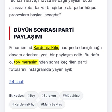
"Bundan əlavə, mövzu ilə bağlı yayılan bütün
əsassız xəbərlər və təhqirlərlə əlaqədar hüquqi
proseslərə başlanılacaqdır."
DÜYÜN SONRASI PARTİ
PAYLAŞIMI
Fenomen ad
Kardeniz Kılıç
haqqında danışılmağa
davam edərkən, yeni bir paylaşım edib. Bu dəfə
o,
toy mərasimi
ndən sonra keçirilən parti
fotolarını İnstagramda yayımlayıb.
24 saat
Etiketlər:
#Toy
#Survivor
#Mübahisə
#KardenizKılıç
#MahirBektaş