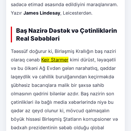
sadəcə etimad əsasında edildiyini maraqlanıram.
Yazır
James Lindesay
, Leicesterdən.
Baş Nazirə Dəstək və Çətinliklərin
Real Səbəbləri
Təəssüf doğurur ki, Birləşmiş Krallığın baş naziri
olaraq cənab
Keir Starmer
kimi dürüst, ləyaqətli
və bu ölkəni Ağ Evdən gələn narahatlıq, qəddar
laqeydlik və cahillik burulğanından keçirməkdə
şübhəsiz bacarıqlara malik bir şəxsə sahib
olmasının qədrini bilənlər azdır. Baş nazirin son
çətinlikləri ilə bağlı media xəbərlərində niyə bu
qədər az qeyd olunur ki, mövcud qalmaqalın
böyük hissəsi Birləşmiş Ştatların korrupsioner və
bədxah prezidentinin səbəb olduğu qlobal