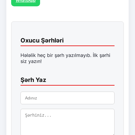
WhatsApp
Oxucu Şərhləri
Hələlik heç bir şərh yazılmayıb. İlk şərhi
siz yazın!
Şərh Yaz