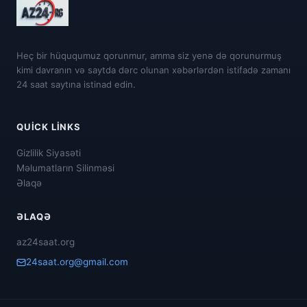
Heç bir hüququmuz qorunmur, amma siz yenə də qorunurmuş
kimi davranın və saytda dərc olunan xəbərlərdən istifadə zamanı
24 saat saytına istinad edin.
QUICK LINKS
Gizlilik Siyasəti
Məlumatların Silinməsi
Əlaqə
ƏLAQƏ
az24saat.org
24saat.org@gmail.com