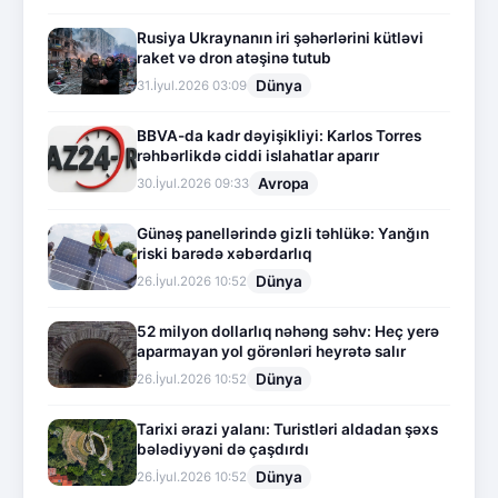
Rusiya Ukraynanın iri şəhərlərini kütləvi
raket və dron atəşinə tutub
Dünya
31.İyul.2026 03:09
BBVA-da kadr dəyişikliyi: Karlos Torres
rəhbərlikdə ciddi islahatlar aparır
Avropa
30.İyul.2026 09:33
Günəş panellərində gizli təhlükə: Yanğın
riski barədə xəbərdarlıq
Dünya
26.İyul.2026 10:52
52 milyon dollarlıq nəhəng səhv: Heç yerə
aparmayan yol görənləri heyrətə salır
Dünya
26.İyul.2026 10:52
Tarixi ərazi yalanı: Turistləri aldadan şəxs
bələdiyyəni də çaşdırdı
Dünya
26.İyul.2026 10:52