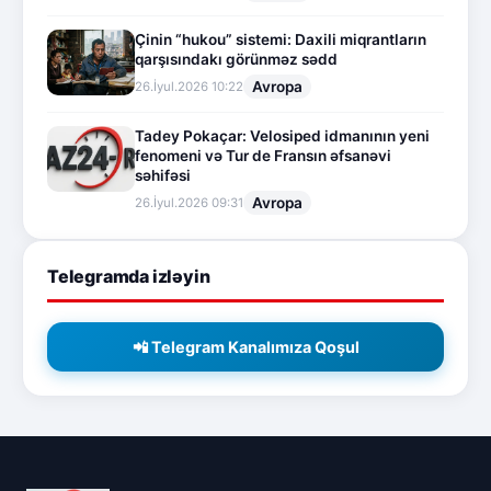
Çinin “hukou” sistemi: Daxili miqrantların
qarşısındakı görünməz sədd
Avropa
26.İyul.2026 10:22
Tadey Pokaçar: Velosiped idmanının yeni
fenomeni və Tur de Fransın əfsanəvi
səhifəsi
Avropa
26.İyul.2026 09:31
Telegramda izləyin
📲 Telegram Kanalımıza Qoşul