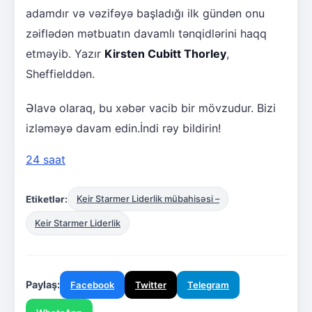
adamdır və vəzifəyə başladığı ilk gündən onu
zəiflədən mətbuatın davamlı tənqidlərini haqq
etməyib. Yazır
Kirsten Cubitt Thorley
,
Sheffielddən.
Əlavə olaraq, bu xəbər vacib bir mövzudur. Bizi
izləməyə davam edin.İndi rəy bildirin!
24 saat
Etiketlər:
Keir Starmer Liderlik mübahisəsi –
Keir Starmer Liderlik
Paylaş:
Facebook
Twitter
Telegram