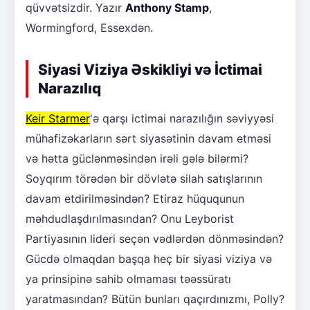
qüvvətsizdir. Yazır
Anthony Stamp
,
Wormingford, Essexdən.
Siyasi Viziya Əskikliyi və İctimai
Narazılıq
Keir Starmer
'ə qarşı ictimai narazılığın səviyyəsi
mühafizəkarların sərt siyasətinin davam etməsi
və hətta güclənməsindən irəli gələ bilərmi?
Soyqırım törədən bir dövlətə silah satışlarının
davam etdirilməsindən? Etiraz hüququnun
məhdudlaşdırılmasından? Onu Leyborist
Partiyasının lideri seçən vədlərdən dönməsindən?
Gücdə olmaqdan başqa heç bir siyasi viziya və
ya prinsipinə sahib olmaması təəssüratı
yaratmasından? Bütün bunları qaçırdınızmı, Polly?