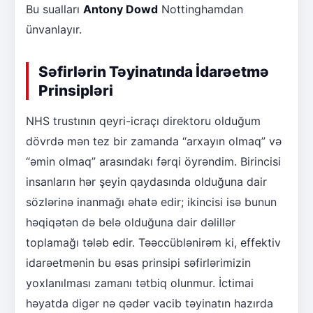
Bu sualları
Antony Dowd
Nottinghamdan
ünvanlayır.
Səfirlərin Təyinatında İdarəetmə
Prinsipləri
NHS trustının qeyri-icraçı direktoru olduğum
dövrdə mən tez bir zamanda “arxayın olmaq” və
“əmin olmaq” arasındakı fərqi öyrəndim. Birincisi
insanların hər şeyin qaydasında olduğuna dair
sözlərinə inanmağı əhatə edir; ikincisi isə bunun
həqiqətən də belə olduğuna dair dəlillər
toplamağı tələb edir. Təəccüblənirəm ki, effektiv
idarəetmənin bu əsas prinsipi səfirlərimizin
yoxlanılması zamanı tətbiq olunmur. İctimai
həyatda digər nə qədər vacib təyinatın hazırda