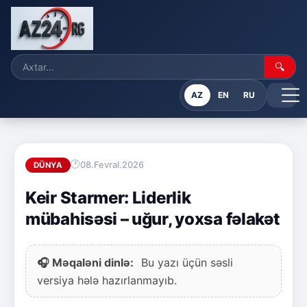
🔍
AZ
EN
RU
08.Fevral.2026
DÜNYA
Keir Starmer: Liderlik
mübahisəsi – uğur, yoxsa fəlakət
🎧 Məqaləni dinlə:
Bu yazı üçün səsli
versiya hələ hazırlanmayıb.