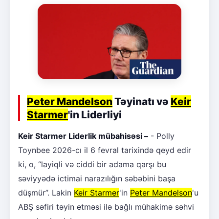
Peter Mandelson
Təyinatı və
Keir
Starmer
'in Liderliyi
Keir Starmer Liderlik mübahisəsi –
- Polly
Toynbee 2026-cı il 6 fevral tarixində qeyd edir
ki, o, “layiqli və ciddi bir adama qarşı bu
səviyyədə ictimai narazılığın səbəbini başa
düşmür”. Lakin
Keir Starmer
'in
Peter Mandelson
'u
ABŞ səfiri təyin etməsi ilə bağlı mühakimə səhvi