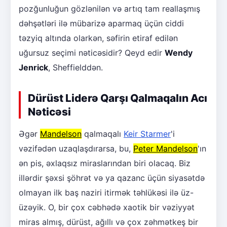
pozğunluğun gözlənilən və artıq tam reallaşmış
dəhşətləri ilə mübarizə aparmaq üçün ciddi
təzyiq altında olarkən, səfirin etiraf edilən
uğursuz seçimi nəticəsidir? Qeyd edir
Wendy
Jenrick
, Sheffielddən.
Dürüst Liderə Qarşı Qalmaqalın Acı
Nəticəsi
Əgər
Mandelson
qalmaqalı
Keir Starmer
'i
vəzifədən uzaqlaşdırarsa, bu,
Peter Mandelson
'ın
ən pis, əxlaqsız miraslarından biri olacaq. Biz
illərdir şəxsi şöhrət və ya qazanc üçün siyasətdə
olmayan ilk baş naziri itirmək təhlükəsi ilə üz-
üzəyik. O, bir çox cəbhədə xaotik bir vəziyyət
miras almış, dürüst, ağıllı və çox zəhmətkeş bir