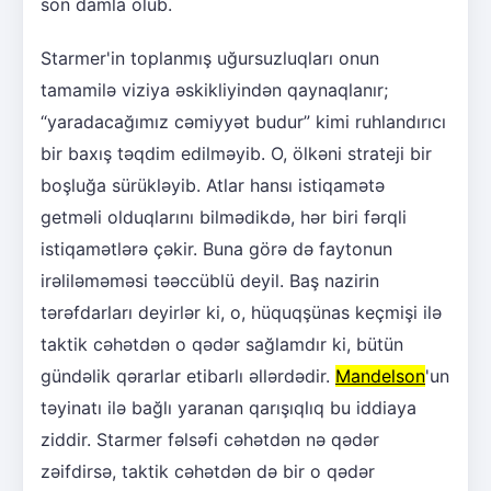
son damla olub.
Starmer'in toplanmış uğursuzluqları onun
tamamilə viziya əskikliyindən qaynaqlanır;
“yaradacağımız cəmiyyət budur” kimi ruhlandırıcı
bir baxış təqdim edilməyib. O, ölkəni strateji bir
boşluğa sürükləyib. Atlar hansı istiqamətə
getməli olduqlarını bilmədikdə, hər biri fərqli
istiqamətlərə çəkir. Buna görə də faytonun
irəliləməməsi təəccüblü deyil. Baş nazirin
tərəfdarları deyirlər ki, o, hüquqşünas keçmişi ilə
taktik cəhətdən o qədər sağlamdır ki, bütün
gündəlik qərarlar etibarlı əllərdədir.
Mandelson
'un
təyinatı ilə bağlı yaranan qarışıqlıq bu iddiaya
ziddir. Starmer fəlsəfi cəhətdən nə qədər
zəifdirsə, taktik cəhətdən də bir o qədər