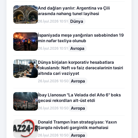
And dağları yarılır: Argentina və Çili
arasında nəhəng tunel layihəsi
Dünya
26.İyul.2026 10:51
İspaniyada meşə yanğınları səbəbindən 19
min nəfər təxliyə olunub
Avropa
26.İyul.2026 10:51
Dünya birjaları korporativ hesabatlara
fokuslanıb: Neft və faiz dərəcələrinin təsiri
altında cari vəziyyət
Avropa
26.İyul.2026 10:50
İbay Llanosun "La Velada del Año 6" boks
gecəsi rekordları alt-üst etdi
Avropa
26.İyul.2026 10:50
Donald Trampın İran strategiyası: Yaxın
Şərqdə növbəti gərginlik mərhələsi
Avropa
26.İyul.2026 10:50