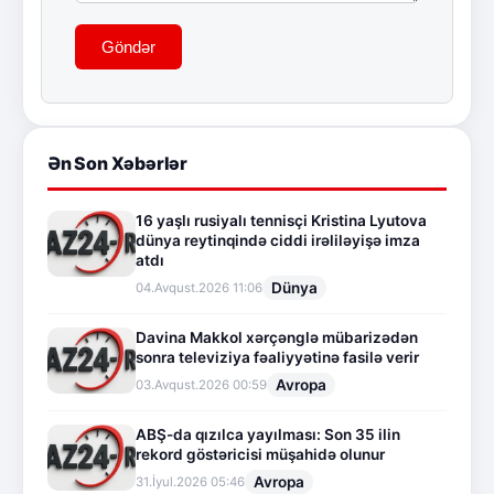
Göndər
Ən Son Xəbərlər
16 yaşlı rusiyalı tennisçi Kristina Lyutova
dünya reytinqində ciddi irəliləyişə imza
atdı
Dünya
04.Avqust.2026 11:06
Davina Makkol xərçənglə mübarizədən
sonra televiziya fəaliyyətinə fasilə verir
Avropa
03.Avqust.2026 00:59
ABŞ-da qızılca yayılması: Son 35 ilin
rekord göstəricisi müşahidə olunur
Avropa
31.İyul.2026 05:46