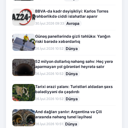
BBVA-da kadr dəyişikliyi: Karlos Torres
rəhbərlikdə ciddi islahatlar aparır
Avropa
30.İyul.2026 09:33
Günəş panellərində gizli təhlükə: Yanğın
riski barədə xəbərdarlıq
Dünya
26.İyul.2026 10:52
52 milyon dollarlıq nəhəng səhv: Heç yerə
aparmayan yol görənləri heyrətə salır
Dünya
26.İyul.2026 10:52
Tarixi ərazi yalanı: Turistləri aldadan şəxs
bələdiyyəni də çaşdırdı
Dünya
26.İyul.2026 10:52
And dağları yarılır: Argentina və Çili
arasında nəhəng tunel layihəsi
Dünya
26.İyul.2026 10:51