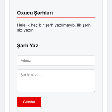
Oxucu Şərhləri
Hələlik heç bir şərh yazılmayıb. İlk şərhi
siz yazın!
Şərh Yaz
Göndər