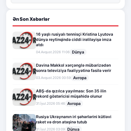
Ən Son Xəbərlər
16 yaşlı rusiyalı tennisçi Kristina Lyutova
dünya reytinqində ciddi irəliləyişə imza
atdı
Dünya
04.Avqust.2026 11:06
Davina Makkol xərçənglə mübarizədən
sonra televiziya fəaliyyətinə fasilə verir
Avropa
03.Avqust.2026 00:59
ABŞ-da qızılca yayılması: Son 35 ilin
rekord göstəricisi müşahidə olunur
Avropa
31.İyul.2026 05:46
Rusiya Ukraynanın iri şəhərlərini kütləvi
raket və dron atəşinə tutub
Dünya
31.İyul.2026 03:09