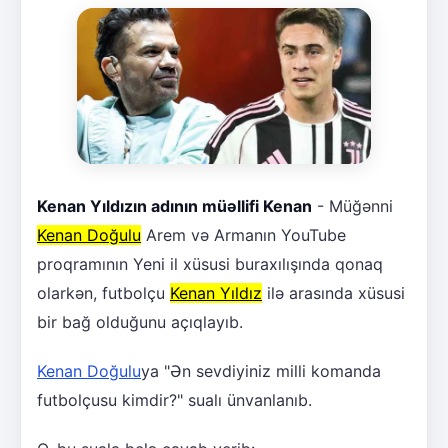
Kenan Yıldızın adının müəllifi Kenan
- Müğənni
Kenan Doğulu
Arem və Armanın YouTube
proqramının Yeni il xüsusi buraxılışında qonaq
olarkən, futbolçu
Kenan Yıldız
ilə arasında xüsusi
bir bağ olduğunu açıqlayıb.
Kenan Doğulu
ya "Ən sevdiyiniz milli komanda
futbolçusu kimdir?" sualı ünvanlanıb.