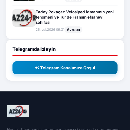
Tadey Pokaçar: Velosiped idmanının yeni
fenomeni və Tur de Fransın əfsanəvi
səhifəsi
Avropa
26.İyul.2026 09:31
Telegramda izləyin
📲 Telegram Kanalımıza Qoşul
Heç bir hüququmuz qorunmur, amma siz yenə də qorunurmuş