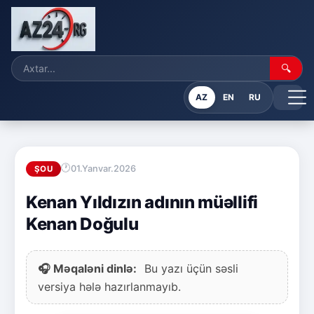
🔍
AZ
EN
RU
01.Yanvar.2026
ŞOU
Kenan Yıldızın adının müəllifi
Kenan Doğulu
🎧 Məqaləni dinlə:
Bu yazı üçün səsli
versiya hələ hazırlanmayıb.