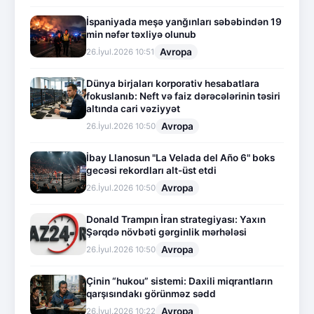
İspaniyada meşə yanğınları səbəbindən 19
min nəfər təxliyə olunub
Avropa
26.İyul.2026 10:51
Dünya birjaları korporativ hesabatlara
fokuslanıb: Neft və faiz dərəcələrinin təsiri
altında cari vəziyyət
Avropa
26.İyul.2026 10:50
İbay Llanosun "La Velada del Año 6" boks
gecəsi rekordları alt-üst etdi
Avropa
26.İyul.2026 10:50
Donald Trampın İran strategiyası: Yaxın
Şərqdə növbəti gərginlik mərhələsi
Avropa
26.İyul.2026 10:50
Çinin “hukou” sistemi: Daxili miqrantların
qarşısındakı görünməz sədd
Avropa
26.İyul.2026 10:22