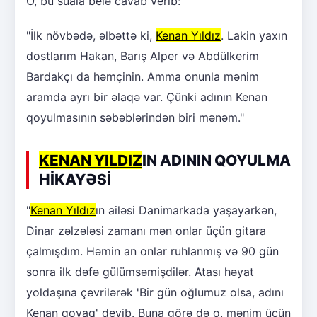
O, bu suala belə cavab verib:
"İlk növbədə, əlbəttə ki,
Kenan Yıldız
. Lakin yaxın
dostlarım Hakan, Barış Alper və Abdülkerim
Bardakçı da həmçinin. Amma onunla mənim
aramda ayrı bir əlaqə var. Çünki adının Kenan
qoyulmasının səbəblərindən biri mənəm."
KENAN YILDIZ
IN ADININ QOYULMA
HİKAYƏSİ
"
Kenan Yıldız
ın ailəsi Danimarkada yaşayarkən,
Dinar zəlzələsi zamanı mən onlar üçün gitara
çalmışdım. Həmin an onlar ruhlanmış və 90 gün
sonra ilk dəfə gülümsəmişdilər. Atası həyat
yoldaşına çevrilərək 'Bir gün oğlumuz olsa, adını
Kenan qoyaq' deyib. Buna görə də o, mənim üçün