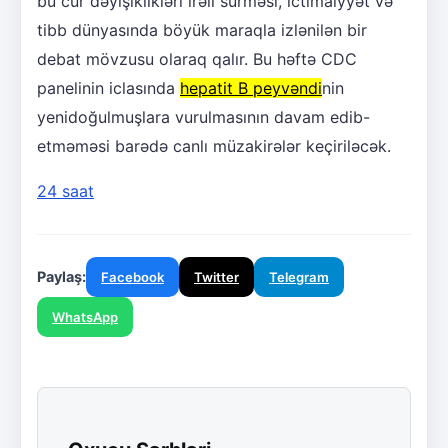
bu cür dəyişiklikləri irəli sürməsi, ictimaiyyət və
tibb dünyasında böyük maraqla izlənilən bir
debat mövzusu olaraq qalır. Bu həftə CDC
panelinin iclasında
hepatit B peyvəndi
nin
yenidoğulmuşlara vurulmasının davam edib-
etməməsi barədə canlı müzakirələr keçiriləcək.
24 saat
Paylaş:
Facebook
Twitter
Telegram
WhatsApp