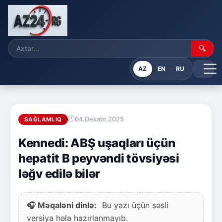
🔍
AZ
EN
RU
04.Dekabr.2025
SAĞLAMLIQ
Kennedi: ABŞ uşaqları üçün
hepatit B peyvəndi tövsiyəsi
ləğv edilə bilər
🎧 Məqaləni dinlə:
Bu yazı üçün səsli
versiya hələ hazırlanmayıb.