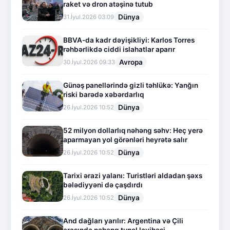
raket və dron atəşinə tutub
Dünya
31.İyul.2026 03:09
BBVA-da kadr dəyişikliyi: Karlos Torres
rəhbərlikdə ciddi islahatlar aparır
Avropa
30.İyul.2026 09:33
Günəş panellərində gizli təhlükə: Yanğın
riski barədə xəbərdarlıq
Dünya
26.İyul.2026 10:52
52 milyon dollarlıq nəhəng səhv: Heç yerə
aparmayan yol görənləri heyrətə salır
Dünya
26.İyul.2026 10:52
Tarixi ərazi yalanı: Turistləri aldadan şəxs
bələdiyyəni də çaşdırdı
Dünya
26.İyul.2026 10:52
And dağları yarılır: Argentina və Çili
arasında nəhəng tunel layihəsi