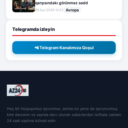
qarşısındakı görünməz sədd
Avropa
26.İyul.2026 10:22
Telegramda izləyin
📲 Telegram Kanalımıza Qoşul
Heç bir hüququmuz qorunmur, amma siz yenə də qorunurmuş
kimi davranın və saytda dərc olunan xəbərlərdən istifadə zamanı
24 saat saytına istinad edin.