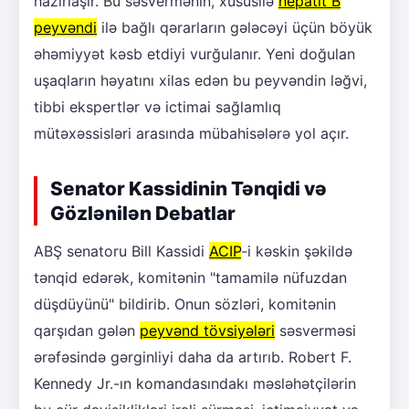
hazırlaşır. Bu səsvermənin, xüsusilə
hepatit B
peyvəndi
ilə bağlı qərarların gələcəyi üçün böyük
əhəmiyyət kəsb etdiyi vurğulanır. Yeni doğulan
uşaqların həyatını xilas edən bu peyvəndin ləğvi,
tibbi ekspertlər və ictimai sağlamlıq
mütəxəssisləri arasında mübahisələrə yol açır.
Senator Kassidinin Tənqidi və
Gözlənilən Debatlar
ABŞ senatoru Bill Kassidi
ACIP
-i kəskin şəkildə
tənqid edərək, komitənin "tamamilə nüfuzdan
düşdüyünü" bildirib. Onun sözləri, komitənin
qarşıdan gələn
peyvənd tövsiyələri
səsverməsi
ərəfəsində gərginliyi daha da artırıb. Robert F.
Kennedy Jr.-ın komandasındakı məsləhətçilərin