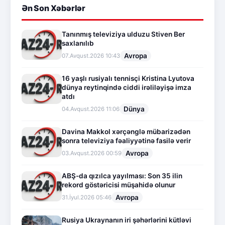
Ən Son Xəbərlər
Tanınmış televiziya ulduzu Stiven Ber
saxlanılıb
Avropa
07.Avqust.2026 10:43
16 yaşlı rusiyalı tennisçi Kristina Lyutova
dünya reytinqində ciddi irəliləyişə imza
atdı
Dünya
04.Avqust.2026 11:06
Davina Makkol xərçənglə mübarizədən
sonra televiziya fəaliyyətinə fasilə verir
Avropa
03.Avqust.2026 00:59
ABŞ-da qızılca yayılması: Son 35 ilin
rekord göstəricisi müşahidə olunur
Avropa
31.İyul.2026 05:46
Rusiya Ukraynanın iri şəhərlərini kütləvi