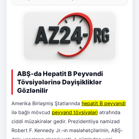
ABŞ-da Hepatit B Peyvəndi
Tövsiyələrinə Dəyişikliklər
Gözlənilir
Amerika Birləşmiş Ştatlarında
hepatit B peyvəndi
ilə bağlı mövcud
peyvənd tövsiyələri
ətrafında
ciddi müzakirələr gedir. Prezidentliyə namizəd
Robert F. Kennedy Jr.-ın məsləhətçilərinin, ABŞ-