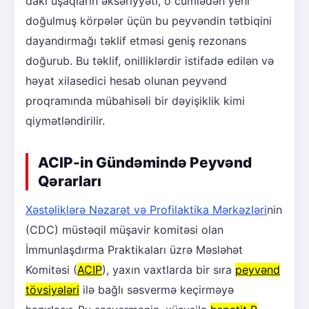
dakı uşaqların əksəriyyəti, o cümlədən yeni
doğulmuş körpələr üçün bu peyvəndin tətbiqini
dayandırmağı təklif etməsi geniş rezonans
doğurub. Bu təklif, onilliklərdir istifadə edilən və
həyat xilasedici hesab olunan peyvənd
proqramında mübahisəli bir dəyişiklik kimi
qiymətləndirilir.
ACIP-in Gündəmində Peyvənd
Qərarları
Xəstəliklərə Nəzarət və Profilaktika Mərkəzləri
nin
(CDC) müstəqil müşavir komitəsi olan
İmmunlaşdırma Praktikaları üzrə Məsləhət
Komitəsi (
ACIP
), yaxın vaxtlarda bir sıra
peyvənd
tövsiyələri
ilə bağlı səsvermə keçirməyə