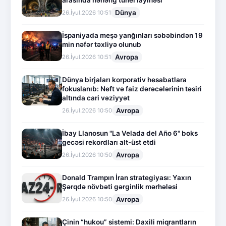
Dünya
26.İyul.2026 10:51
İspaniyada meşə yanğınları səbəbindən 19
min nəfər təxliyə olunub
Avropa
26.İyul.2026 10:51
Dünya birjaları korporativ hesabatlara
fokuslanıb: Neft və faiz dərəcələrinin təsiri
altında cari vəziyyət
Avropa
26.İyul.2026 10:50
İbay Llanosun "La Velada del Año 6" boks
gecəsi rekordları alt-üst etdi
Avropa
26.İyul.2026 10:50
Donald Trampın İran strategiyası: Yaxın
Şərqdə növbəti gərginlik mərhələsi
Avropa
26.İyul.2026 10:50
Çinin “hukou” sistemi: Daxili miqrantların