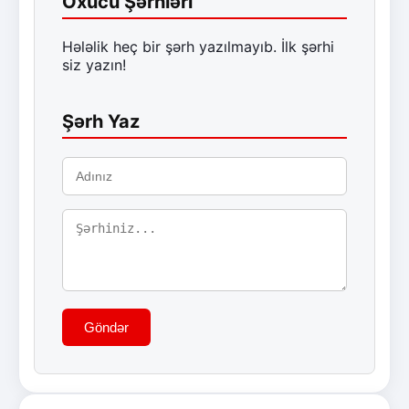
Oxucu Şərhləri
Hələlik heç bir şərh yazılmayıb. İlk şərhi
siz yazın!
Şərh Yaz
Göndər