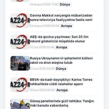
Dünya
04.Avqust.2026 11:06
Davina Makkol xərçənglə mübarizədən
sonra televiziya fəaliyyətinə fasilə verir
Avropa
03.Avqust.2026 00:59
ABŞ-da qızılca yayılması: Son 35 ilin
rekord göstəricisi müşahidə olunur
Avropa
31.İyul.2026 05:46
Rusiya Ukraynanın iri şəhərlərini kütləvi
raket və dron atəşinə tutub
Dünya
31.İyul.2026 03:09
BBVA-da kadr dəyişikliyi: Karlos Torres
rəhbərlikdə ciddi islahatlar aparır
Avropa
30.İyul.2026 09:33
Günəş panellərində gizli təhlükə: Yanğın
riski barədə xəbərdarlıq