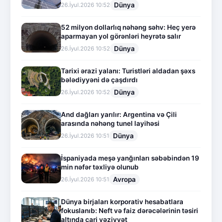
Dünya
26.İyul.2026 10:52
52 milyon dollarlıq nəhəng səhv: Heç yerə
aparmayan yol görənləri heyrətə salır
Dünya
26.İyul.2026 10:52
Tarixi ərazi yalanı: Turistləri aldadan şəxs
bələdiyyəni də çaşdırdı
Dünya
26.İyul.2026 10:52
And dağları yarılır: Argentina və Çili
arasında nəhəng tunel layihəsi
Dünya
26.İyul.2026 10:51
İspaniyada meşə yanğınları səbəbindən 19
min nəfər təxliyə olunub
Avropa
26.İyul.2026 10:51
Dünya birjaları korporativ hesabatlara
fokuslanıb: Neft və faiz dərəcələrinin təsiri
altında cari vəziyyət