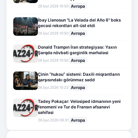
Avropa
26.İyul.2026 10:50
İbay Llanosun "La Velada del Año 6" boks
gecəsi rekordları alt-üst etdi
Avropa
26.İyul.2026 10:50
Donald Trampın İran strategiyası: Yaxın
Şərqdə növbəti gərginlik mərhələsi
Avropa
26.İyul.2026 10:50
Çinin “hukou” sistemi: Daxili miqrantların
qarşısındakı görünməz sədd
Avropa
26.İyul.2026 10:22
Tadey Pokaçar: Velosiped idmanının yeni
fenomeni və Tur de Fransın əfsanəvi
səhifəsi
Avropa
26.İyul.2026 09:31