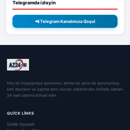
Telegramda izləyin
📲 Telegram Kanalımıza Qoşul
Heç bir hüququmuz qorunmur, amma siz yenə də qorunurmuş
kimi davranın və saytda dərc olunan xəbərlərdən istifadə zamanı
24 saat saytına istinad edin.
QUICK LINKS
Gizlilik Siyasəti