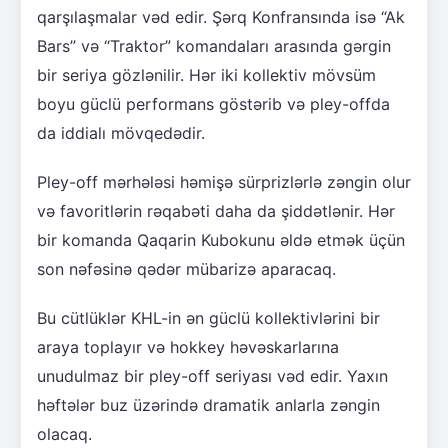
qarşılaşmalar vəd edir. Şərq Konfransında isə “Ak
Bars” və “Traktor” komandaları arasında gərgin
bir seriya gözlənilir. Hər iki kollektiv mövsüm
boyu güclü performans göstərib və pley-offda
da iddialı mövqedədir.
Pley-off mərhələsi həmişə sürprizlərlə zəngin olur
və favoritlərin rəqabəti daha da şiddətlənir. Hər
bir komanda Qaqarin Kubokunu əldə etmək üçün
son nəfəsinə qədər mübarizə aparacaq.
Bu cütlüklər KHL-in ən güclü kollektivlərini bir
araya toplayır və hokkey həvəskarlarına
unudulmaz bir pley-off seriyası vəd edir. Yaxın
həftələr buz üzərində dramatik anlarla zəngin
olacaq.