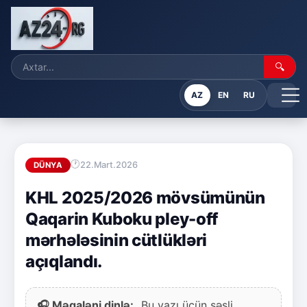
🔍
AZ
EN
RU
22.Mart.2026
DÜNYA
KHL 2025/2026 mövsümünün
Qaqarin Kuboku pley-off
mərhələsinin cütlükləri
açıqlandı.
🎧 Məqaləni dinlə:
Bu yazı üçün səsli