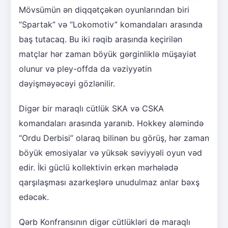
Mövsümün ən diqqətçəkən oyunlarından biri
“Spartak” və “Lokomotiv” komandaları arasında
baş tutacaq. Bu iki rəqib arasında keçirilən
matçlar hər zaman böyük gərginliklə müşayiət
olunur və pley-offda da vəziyyətin
dəyişməyəcəyi gözlənilir.
Digər bir maraqlı cütlük SKA və CSKA
komandaları arasında yaranıb. Hokkey aləmində
“Ordu Derbisi” olaraq bilinən bu görüş, hər zaman
böyük emosiyalar və yüksək səviyyəli oyun vəd
edir. İki güclü kollektivin erkən mərhələdə
qarşılaşması azarkeşlərə unudulmaz anlar bəxş
edəcək.
Qərb Konfransının digər cütlükləri də maraqlı