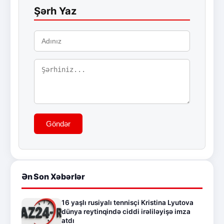
Şərh Yaz
Göndər
Ən Son Xəbərlər
16 yaşlı rusiyalı tennisçi Kristina Lyutova
dünya reytinqində ciddi irəliləyişə imza
atdı