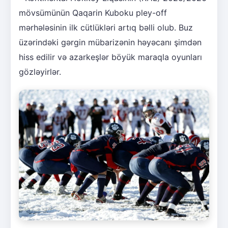
mövsümünün Qaqarin Kuboku pley-off
mərhələsinin ilk cütlükləri artıq bəlli olub. Buz
üzərindəki gərgin mübarizənin həyəcanı şimdən
hiss edilir və azarkeşlər böyük maraqla oyunları
gözləyirlər.