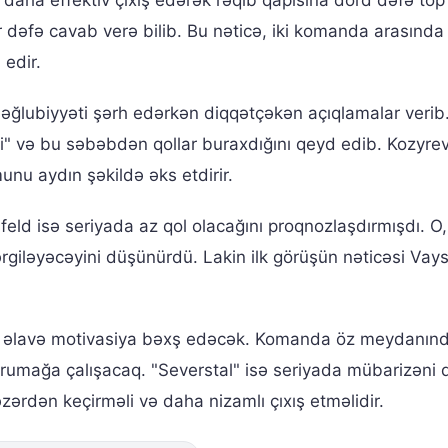
r dəfə cavab verə bilib. Bu nəticə, iki komanda arasında
 edir.
əğlubiyyəti şərh edərkən diqqətçəkən açıqlamalar verib.
ni" və bu səbəbdən qollar buraxdığını qeyd edib. Kozyre
nu aydın şəkildə əks etdirir.
d isə seriyada az qol olacağını proqnozlaşdırmışdı. O, 
giləyəcəyini düşünürdü. Lakin ilk görüşün nəticəsi Vays
n əlavə motivasiya bəxş edəcək. Komanda öz meydanın
orumağa çalışacaq. "Severstal" isə seriyada mübarizəni
ərdən keçirməli və daha nizamlı çıxış etməlidir.