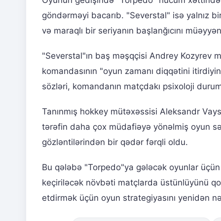
göndərməyi bacarıb. "Severstal" isə yalnız bi
və maraqlı bir seriyanın başlanğıcını müəyyən
"Severstal"ın baş məşqçisi Andrey Kozyrev m
komandasının "oyun zamanı diqqətini itirdiyi
sözləri, komandanın matçdakı psixoloji durumu
Tanınmış hokkey mütəxəssisi Aleksandr Vaysfel
tərəfin daha çox müdafiəyə yönəlmiş oyun sər
gözləntilərindən bir qədər fərqli oldu.
Bu qələbə "Torpedo"ya gələcək oyunlar üçü
keçiriləcək növbəti matçlarda üstünlüyünü q
etdirmək üçün oyun strategiyasını yenidən nəz