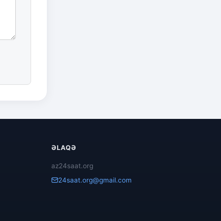
ƏLAQƏ
az24saat.org
24saat.org@gmail.com