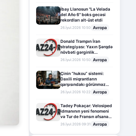
İbay Llanosun "La Velada
del Año 6" boks gecəsi
rekordları alt-üst etdi
Avropa
26.İyul.2026 10:50
Donald Trampın İran
strategiyası: Yaxın Şərqdə
növbəti gərginlik
mərhələsi
Avropa
26.İyul.2026 10:50
Çinin “hukou” sistemi:
Daxili miqrantların
qarşısındakı görünməz
sədd
Avropa
26.İyul.2026 10:22
Tadey Pokaçar: Velosiped
idmanının yeni fenomeni
və Tur de Fransın əfsanəvi
səhifəsi
Avropa
26.İyul.2026 09:31