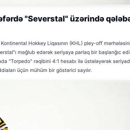
əfərdə "Severstal" üzərində qələb
 Kontinental Hokkey Liqasının (KHL) pley-off mərhələsini
stal"ı məğlub edərək seriyaya parlaq bir başlanğıc edi
da "Torpedo" rəqibini 4:1 hesabı ilə üstələyərək seriyad
diaları üçün mühüm bir göstərici sayılır.