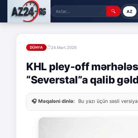
🔍
AZ
24.Mart.2026
DÜNYA
KHL pley-off mərhələs
“Severstal”a qalib gəld
🎧 Məqaləni dinlə:
Bu yazı üçün səsli versiya