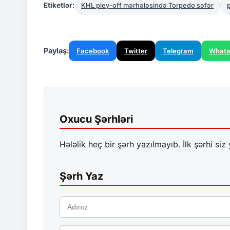
Etiketlər:
KHL pley-off mərhələsində Torpedo səfər
Paylaş:
Facebook
Twitter
Telegram
What
Oxucu Şərhləri
Hələlik heç bir şərh yazılmayıb. İlk şərhi siz 
Şərh Yaz