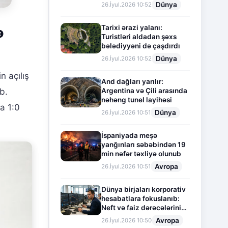
Dünya
26.İyul.2026 10:52
Tarixi ərazi yalanı:
ə
Turistləri aldadan şəxs
bələdiyyəni də çaşdırdı
Dünya
26.İyul.2026 10:52
n açılış
And dağları yarılır:
b.
Argentina və Çili arasında
nəhəng tunel layihəsi
a 1:0
Dünya
26.İyul.2026 10:51
İspaniyada meşə
yanğınları səbəbindən 19
min nəfər təxliyə olunub
Avropa
26.İyul.2026 10:51
Dünya birjaları korporativ
hesabatlara fokuslanıb:
Neft və faiz dərəcələrinin
təsiri altında cari vəziyyət
Avropa
26.İyul.2026 10:50