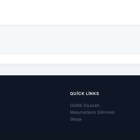
QUICK LINKS
Gizlilik Siyasəti
Məlumatların Silinməsi
Əlaqə