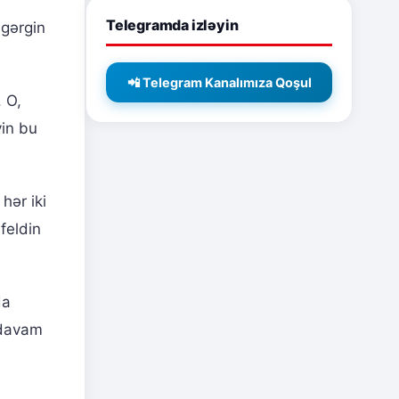
Telegramda izləyin
 gərgin
📲 Telegram Kanalımıza Qoşul
 O,
vin bu
hər iki
feldin
da
 davam