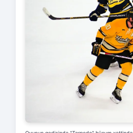
Oyunun gedişində "Torpedo" hücum xəttində d