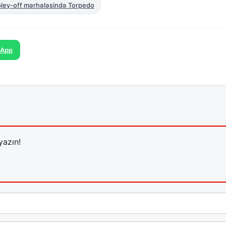
pley-off mərhələsində Torpedo
sApp
yazın!