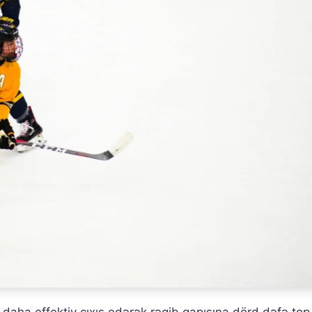
aha effektiv çıxış edərək rəqib qapısına dörd dəfə top