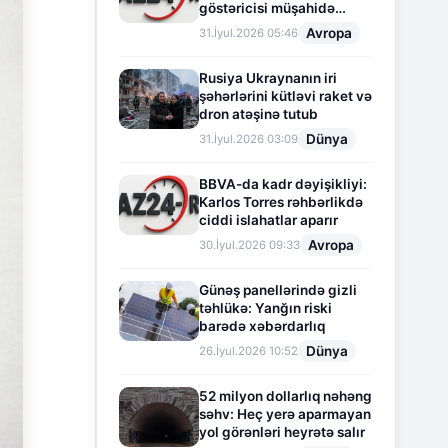
göstəricisi müşahidə
olunur
Avropa
31.İyul.2026 05:46
Rusiya Ukraynanın iri
şəhərlərini kütləvi raket və
dron atəşinə tutub
Dünya
31.İyul.2026 03:09
BBVA-da kadr dəyişikliyi:
Karlos Torres rəhbərlikdə
ciddi islahatlar aparır
Avropa
30.İyul.2026 09:33
Günəş panellərində gizli
təhlükə: Yanğın riski
barədə xəbərdarlıq
Dünya
26.İyul.2026 10:52
52 milyon dollarlıq nəhəng
səhv: Heç yerə aparmayan
yol görənləri heyrətə salır