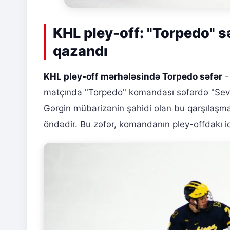
KHL pley-off: "Torpedo" s
qazandı
KHL pley-off mərhələsində Torpedo səfər
-
matçında "Torpedo" komandası səfərdə "Sever
Gərgin mübarizənin şahidi olan bu qarşılaşma
öndədir. Bu zəfər, komandanın pley-offdakı id