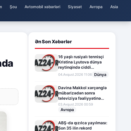
m
Şou
Avtomobil xəbərləri
Siyasət
Avropa
Asia
Ən Son Xəbərlər
16 yaşlı rusiyalı tennisçi
nda
Kristina Lyutova dünya
reytinqində ciddi
irəliləyişə imza atdı
Dünya
04.Avqust.2026 11:06
Davina Makkol xərçənglə
mübarizədən sonra
televiziya fəaliyyətinə
fasilə verir
03.Avqust.2026 00:59
Avropa
ABŞ-da qızılca yayılması:
Son 35 ilin rekord