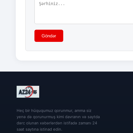
Göndər
Heç bir hüququmuz qorunmur, amma siz
yenə də qorunurmuş kimi davranın və saytda
dərc olunan xəbərlərdən istifadə zamanı 24
saat saytına istinad edin.