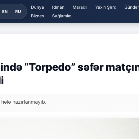
Dünya
İdman
Maraqlı
Yaxın Şərq
Gündə
EN
RU
Biznes
Sağlamlıq
ində “Torpedo” səfər matçı
i
 hələ hazırlanmayıb.