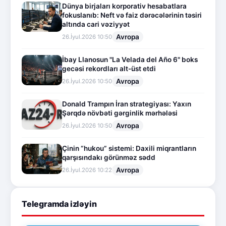
Dünya birjaları korporativ hesabatlara
fokuslanıb: Neft və faiz dərəcələrinin təsiri
altında cari vəziyyət
Avropa
26.İyul.2026 10:50
İbay Llanosun "La Velada del Año 6" boks
gecəsi rekordları alt-üst etdi
Avropa
26.İyul.2026 10:50
Donald Trampın İran strategiyası: Yaxın
Şərqdə növbəti gərginlik mərhələsi
Avropa
26.İyul.2026 10:50
Çinin “hukou” sistemi: Daxili miqrantların
qarşısındakı görünməz sədd
Avropa
26.İyul.2026 10:22
Telegramda izləyin