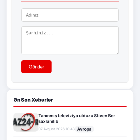
Göndər
Ən Son Xəbərlər
Tanınmış televiziya ulduzu Stiven Ber
saxlanılıb
Avropa
07.Avqust.2026 10:43