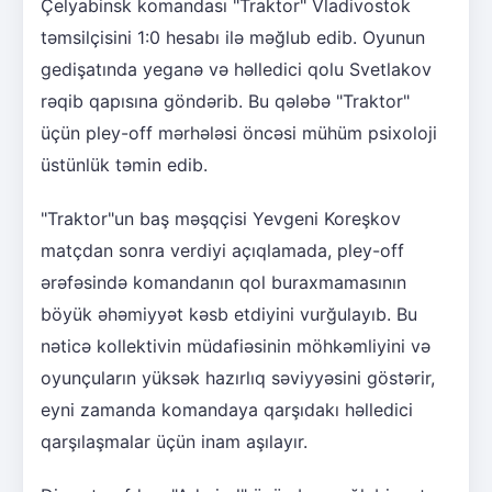
Çelyabinsk komandası "Traktor" Vladivostok
təmsilçisini 1:0 hesabı ilə məğlub edib. Oyunun
gedişatında yeganə və həlledici qolu Svetlakov
rəqib qapısına göndərib. Bu qələbə "Traktor"
üçün pley-off mərhələsi öncəsi mühüm psixoloji
üstünlük təmin edib.
"Traktor"un baş məşqçisi Yevgeni Koreşkov
matçdan sonra verdiyi açıqlamada, pley-off
ərəfəsində komandanın qol buraxmamasının
böyük əhəmiyyət kəsb etdiyini vurğulayıb. Bu
nəticə kollektivin müdafiəsinin möhkəmliyini və
oyunçuların yüksək hazırlıq səviyyəsini göstərir,
eyni zamanda komandaya qarşıdakı həlledici
qarşılaşmalar üçün inam aşılayır.