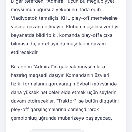
Digər tərəfdən, "Admiral" üçün bu məğlubiyyət
mövsümün uğursuz yekununu ifadə edib.
Vladivostok təmsilçisi KHL pley-off mərhələsinə
vəsiqə qazana bilməyib. Klubun məşqçisi verdiyi
bəyanatda bildirib ki, komanda pley-offa çıxa
bilməsə də, aprel ayında məşqlərini davam
etdirəcəkdir.
Bu addım "Admiral"ın gələcək mövsümlərə
hazırlıq məqsədi daşıyır. Komandanın üzvləri
fiziki formalarını qoruyaraq, növbəti mövsümdə
daha yüksək nəticələr əldə etmək üçün səylərini
davam etdirəcəklər. "Traktor" isə bütün diqqətini
pley-off qarşılaşmalarına cəmləşdirərək
çempionluq uğrunda mübarizəyə başlayacaq.