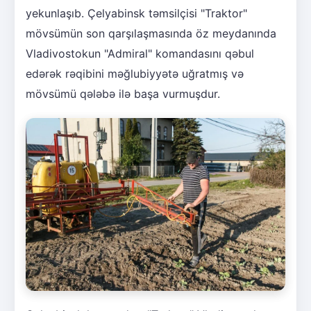
yekunlaşıb. Çelyabinsk təmsilçisi "Traktor"
mövsümün son qarşılaşmasında öz meydanında
Vladivostokun "Admiral" komandasını qəbul
edərək rəqibini məğlubiyyətə uğratmış və
mövsümü qələbə ilə başa vurmuşdur.