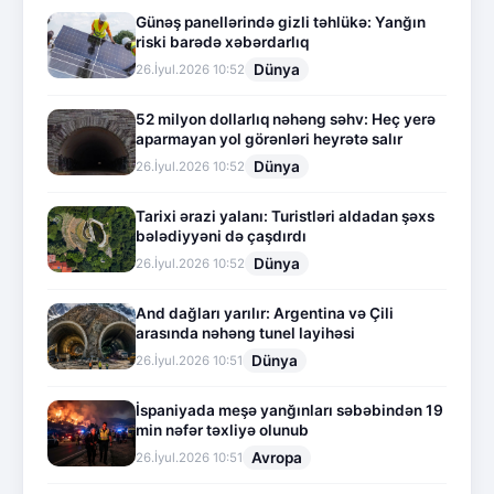
Günəş panellərində gizli təhlükə: Yanğın
riski barədə xəbərdarlıq
Dünya
26.İyul.2026 10:52
52 milyon dollarlıq nəhəng səhv: Heç yerə
aparmayan yol görənləri heyrətə salır
Dünya
26.İyul.2026 10:52
Tarixi ərazi yalanı: Turistləri aldadan şəxs
bələdiyyəni də çaşdırdı
Dünya
26.İyul.2026 10:52
And dağları yarılır: Argentina və Çili
arasında nəhəng tunel layihəsi
Dünya
26.İyul.2026 10:51
İspaniyada meşə yanğınları səbəbindən 19
min nəfər təxliyə olunub
Avropa
26.İyul.2026 10:51