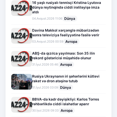
16 yaşlı rusiyalı tennisçi Kristina Lyutova
dünya reytinqində ciddi irəliləyişə imza
atdı
Dünya
04.Avqust.2026 11:06
Davina Makkol xərçənglə mübarizədən
sonra televiziya fəaliyyətinə fasilə verir
Avropa
03.Avqust.2026 00:59
ABŞ-da qızılca yayılması: Son 35 ilin
rekord göstəricisi müşahidə olunur
Avropa
31.İyul.2026 05:46
Rusiya Ukraynanın iri şəhərlərini kütləvi
raket və dron atəşinə tutub
Dünya
31.İyul.2026 03:09
BBVA-da kadr dəyişikliyi: Karlos Torres
rəhbərlikdə ciddi islahatlar aparır
Avropa
30.İyul.2026 09:33