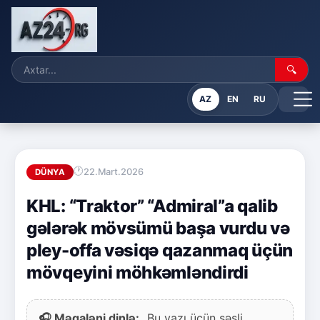
🔍
AZ
EN
RU
22.Mart.2026
DÜNYA
KHL: “Traktor” “Admiral”a qalib
gələrək mövsümü başa vurdu və
pley-offa vəsiqə qazanmaq üçün
mövqeyini möhkəmləndirdi
🎧 Məqaləni dinlə:
Bu yazı üçün səsli