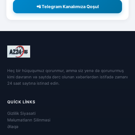
📲 Telegram Kanalımıza Qoşul
Heç bir hüququmuz qorunmur, amma siz yenə də qorunurmuş
kimi davranın və saytda dərc olunan xəbərlərdən istifadə zamanı
24 saat saytına istinad edin.
QUICK LINKS
Gizlilik Siyasəti
Məlumatların Silinməsi
Əlaqə