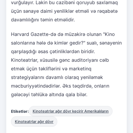
vurğulayır. Lakin bu cazibəni qoruyub saxlamaq
üçün sənaye daimi yeniliklər etməli və rəqabətə
davamlılığını təmin etməlidir.
Harvard Gazette-də də müzakirə olunan "Kino
salonlarına hələ də kimlər gedir?" sualı, sənayenin
qarşılaşdığı əsas çətinliklərdən biridir.
Kinoteatrlar, xüsusilə gənc auditoriyanı cəlb
etmək üçün təkliflərini və marketinq
strategiyalarını davamlı olaraq yeniləmək
məcburiyyətindədirlər. Əks təqdirdə, onların
gələcəyi təhlükə altında qala bilər.
Etiketlər:
Kinoteatrlar ağır dövr keçirir Amerikalıların
Kinoteatrlar ağır dövr