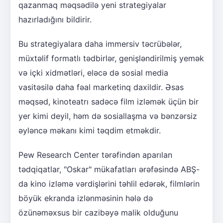
qazanmaq məqsədilə yeni strategiyalar
hazırladığını bildirir.
Bu strategiyalara daha immersiv təcrübələr,
müxtəlif formatlı tədbirlər, genişləndirilmiş yemək
və içki xidmətləri, eləcə də sosial media
vasitəsilə daha fəal marketinq daxildir. Əsas
məqsəd, kinoteatrı sadəcə film izləmək üçün bir
yer kimi deyil, həm də sosiallaşma və bənzərsiz
əyləncə məkanı kimi təqdim etməkdir.
Pew Research Center tərəfindən aparılan
tədqiqatlar, "Oskar" mükafatları ərəfəsində ABŞ-
da kino izləmə vərdişlərini təhlil edərək, filmlərin
böyük ekranda izlənməsinin hələ də
özünəməxsus bir cazibəyə malik olduğunu