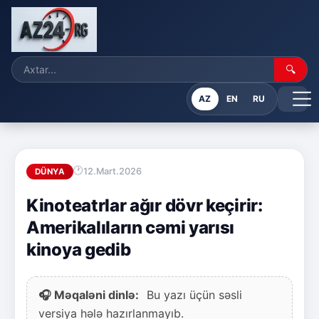
🔍
AZ
EN
RU
12.Mart.2026
DÜNYA
Kinoteatrlar ağır dövr keçirir:
Amerikalıların cəmi yarısı
kinoya gedib
🎧 Məqaləni dinlə:
Bu yazı üçün səsli
versiya hələ hazırlanmayıb.