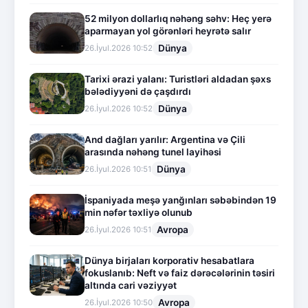
52 milyon dollarlıq nəhəng səhv: Heç yerə
aparmayan yol görənləri heyrətə salır
Dünya
26.İyul.2026 10:52
Tarixi ərazi yalanı: Turistləri aldadan şəxs
bələdiyyəni də çaşdırdı
Dünya
26.İyul.2026 10:52
And dağları yarılır: Argentina və Çili
arasında nəhəng tunel layihəsi
Dünya
26.İyul.2026 10:51
İspaniyada meşə yanğınları səbəbindən 19
min nəfər təxliyə olunub
Avropa
26.İyul.2026 10:51
Dünya birjaları korporativ hesabatlara
fokuslanıb: Neft və faiz dərəcələrinin təsiri
altında cari vəziyyət
Avropa
26.İyul.2026 10:50