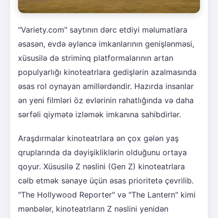
"Variety.com" saytının dərc etdiyi məlumatlara
əsasən, evdə əyləncə imkanlarının genişlənməsi,
xüsusilə də striminq platformalarının artan
populyarlığı kinoteatrlara gedişlərin azalmasında
əsas rol oynayan amillərdəndir. Hazırda insanlar
ən yeni filmləri öz evlərinin rahatlığında və daha
sərfəli qiymətə izləmək imkanına sahibdirlər.
Araşdırmalar kinoteatrlara ən çox gələn yaş
qruplarında da dəyişikliklərin olduğunu ortaya
qoyur. Xüsusilə Z nəslini (Gen Z) kinoteatrlara
cəlb etmək sənaye üçün əsas prioritetə çevrilib.
"The Hollywood Reporter" və "The Lantern" kimi
mənbələr, kinoteatrların Z nəslini yenidən