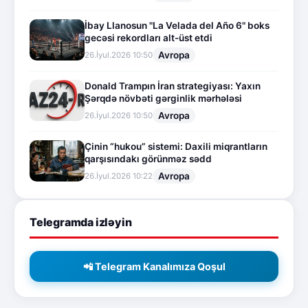
İbay Llanosun "La Velada del Año 6" boks
gecəsi rekordları alt-üst etdi
Avropa
26.İyul.2026 10:50
Donald Trampın İran strategiyası: Yaxın
Şərqdə növbəti gərginlik mərhələsi
Avropa
26.İyul.2026 10:50
Çinin “hukou” sistemi: Daxili miqrantların
qarşısındakı görünməz sədd
Avropa
26.İyul.2026 10:22
Telegramda izləyin
📲 Telegram Kanalımıza Qoşul