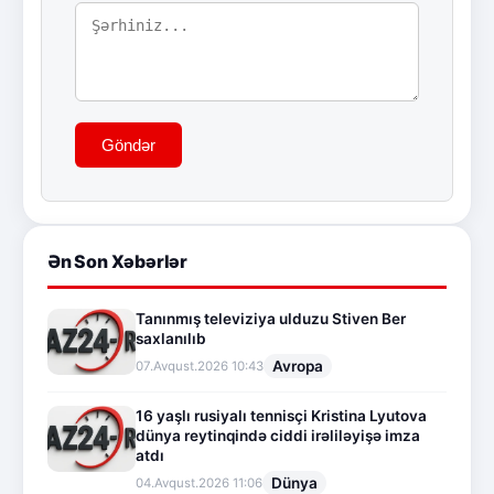
Göndər
Ən Son Xəbərlər
Tanınmış televiziya ulduzu Stiven Ber
saxlanılıb
Avropa
07.Avqust.2026 10:43
16 yaşlı rusiyalı tennisçi Kristina Lyutova
dünya reytinqində ciddi irəliləyişə imza
atdı
Dünya
04.Avqust.2026 11:06