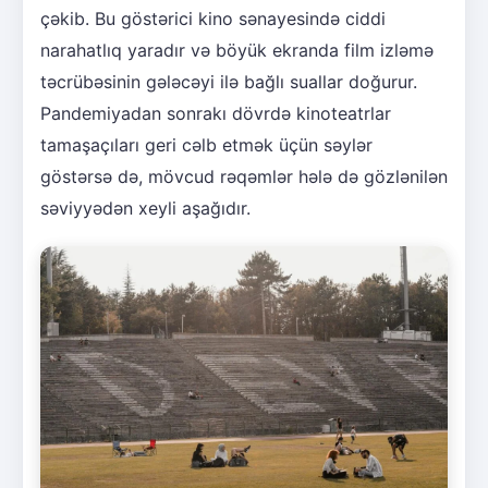
çəkib. Bu göstərici kino sənayesində ciddi
narahatlıq yaradır və böyük ekranda film izləmə
təcrübəsinin gələcəyi ilə bağlı suallar doğurur.
Pandemiyadan sonrakı dövrdə kinoteatrlar
tamaşaçıları geri cəlb etmək üçün səylər
göstərsə də, mövcud rəqəmlər hələ də gözlənilən
səviyyədən xeyli aşağıdır.