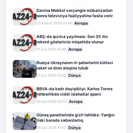
Davina Makkol xərçənglə mübarizədən
sonra televiziya fəaliyyətinə fasilə verir
Avropa
03.Avqust.2026 00:59
ABŞ-da qızılca yayılması: Son 35 ilin
rekord göstəricisi müşahidə olunur
Avropa
31.İyul.2026 05:46
Rusiya Ukraynanın iri şəhərlərini kütləvi
raket və dron atəşinə tutub
Dünya
31.İyul.2026 03:09
BBVA-da kadr dəyişikliyi: Karlos Torres
rəhbərlikdə ciddi islahatlar aparır
Avropa
30.İyul.2026 09:33
Günəş panellərində gizli təhlükə: Yanğın
riski barədə xəbərdarlıq
Dünya
26.İyul.2026 10:52