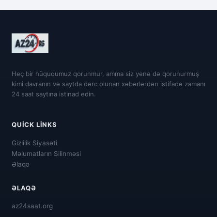
Heç bir hüququmuz qorunmur, amma siz yenə də qorunurmuş
kimi davranın və saytda dərc olunan xəbərlərdən istifadə zamanı
24 saat saytına istinad edin.
QUICK LINKS
Gizlilik Siyasəti
Məlumatların Silinməsi
Əlaqə
ƏLAQƏ
az24saat.org