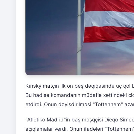
Kinsky matçın ilk on beş dəqiqəsində üç qol
Bu hadisə komandanın müdafiə xəttindəki ciddi
etdirdi. Onun dəyişdirilməsi "Tottenhem" azar
"Atletiko Madrid"in baş məşqçisi Dieqo Simeo
açıqlamalar verdi. Onun ifadələri "Tottenhem