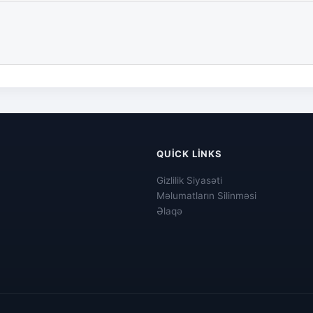
QUICK LINKS
Gizlilik Siyasəti
Məlumatların Silinməsi
Əlaqə