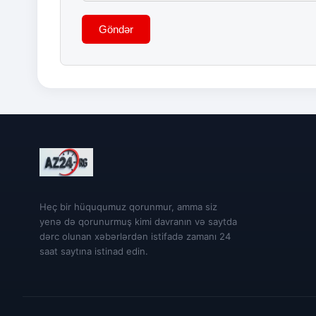
Göndər
Heç bir hüququmuz qorunmur, amma siz
yenə də qorunurmuş kimi davranın və saytda
dərc olunan xəbərlərdən istifadə zamanı 24
saat saytına istinad edin.