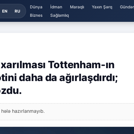
Dünya
İdman
Maraqlı
Yaxın Şərq
Gündə
EN
RU
Biznes
Sağlamlıq
ıxarılması Tottenham-ın
ini daha da ağırlaşdırdı;
ozdu.
 hələ hazırlanmayıb.