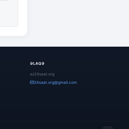
ƏLAQƏ
az24saat.org
24saat.org@gmail.com