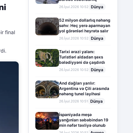
ni
Dünya
26.İyul.2026 10:52
52 milyon dollarlıq nəhəng
səhv: Heç yerə aparmayan
yol görənləri heyrətə salır
r final
Dünya
26.İyul.2026 10:52
ə
di.
Tarixi ərazi yalanı:
Turistləri aldadan şəxs
bələdiyyəni də çaşdırdı
Dünya
26.İyul.2026 10:52
And dağları yarılır:
Argentina və Çili arasında
nəhəng tunel layihəsi
Dünya
26.İyul.2026 10:51
İspaniyada meşə
yanğınları səbəbindən 19
min nəfər təxliyə olunub
Avropa
26.İyul.2026 10:51