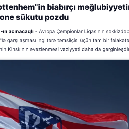
ttenhem"in biabırçı məğlubiyyəti
meone sükutu pozdu
-ın acınacaqlı
- Avropa Çempionlar Liqasının səkkizdəbi
ə qarşılaşması İngiltərə təmsilçisi üçün tam bir fəlakət
onin Kinskinin əvəzlənməsi vəziyyəti daha da gərginləşdir