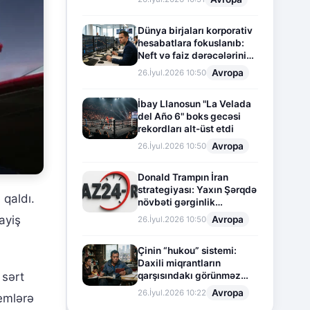
Dünya birjaları korporativ
hesabatlara fokuslanıb:
Neft və faiz dərəcələrinin
təsiri altında cari vəziyyət
Avropa
26.İyul.2026 10:50
İbay Llanosun "La Velada
del Año 6" boks gecəsi
rekordları alt-üst etdi
Avropa
26.İyul.2026 10:50
Donald Trampın İran
strategiyası: Yaxın Şərqdə
qaldı.
növbəti gərginlik
mərhələsi
ayiş
Avropa
26.İyul.2026 10:50
Çinin “hukou” sistemi:
Daxili miqrantların
qarşısındakı görünməz
 sərt
sədd
Avropa
26.İyul.2026 10:22
emlərə