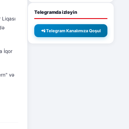
Telegramda izləyin
 Liqası
də
📲 Telegram Kanalımıza Qoşul
a İqor
ern" və