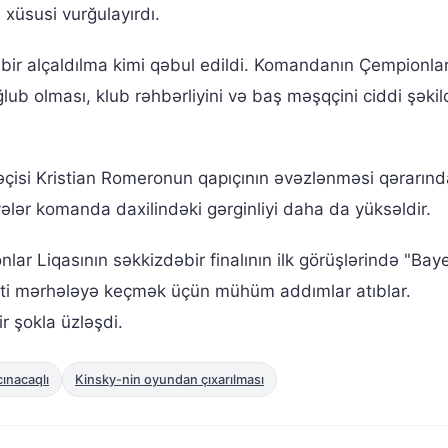
 xüsusi vurğulayırdı.
ir alçaldılma kimi qəbul edildi. Komandanın Çempionlar
ub olması, klub rəhbərliyini və baş məşqçini ciddi şəkil
çisi Kristian Romeronun qapıçının əvəzlənməsi qərarınd
iyyələr komanda daxilindəki gərginliyi daha da yüksəldir.
r Liqasının səkkizdəbir finalının ilk görüşlərində "Bay
əti mərhələyə keçmək üçün mühüm addımlar atıblar.
 şokla üzləşdi.
ınacaqlı
Kinsky-nin oyundan çıxarılması