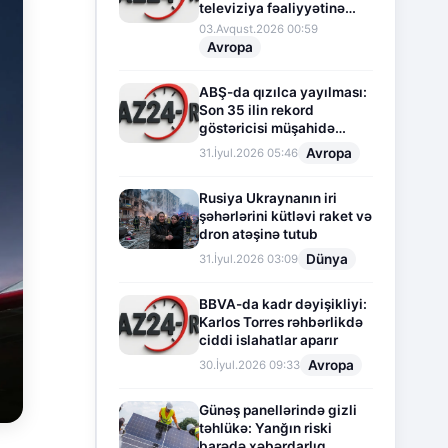
televiziya fəaliyyətinə
fasilə verir
03.Avqust.2026 00:59
Avropa
ABŞ-da qızılca yayılması:
Son 35 ilin rekord
göstəricisi müşahidə
olunur
Avropa
31.İyul.2026 05:46
Rusiya Ukraynanın iri
şəhərlərini kütləvi raket və
dron atəşinə tutub
Dünya
31.İyul.2026 03:09
BBVA-da kadr dəyişikliyi:
Karlos Torres rəhbərlikdə
ciddi islahatlar aparır
Avropa
30.İyul.2026 09:33
Günəş panellərində gizli
təhlükə: Yanğın riski
barədə xəbərdarlıq