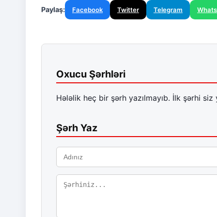
Paylaş:
Facebook
Twitter
Telegram
What
Oxucu Şərhləri
Hələlik heç bir şərh yazılmayıb. İlk şərhi siz 
Şərh Yaz