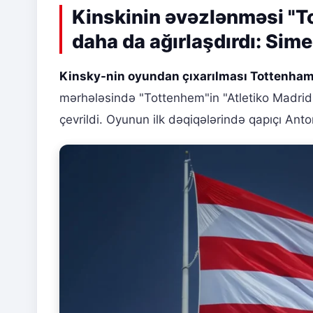
Kinskinin əvəzlənməsi "To
daha da ağırlaşdırdı: Si
Kinsky-nin oyundan çıxarılması Tottenham
mərhələsində "Tottenhem"in "Atletiko Madrid"l
çevrildi. Oyunun ilk dəqiqələrində qapıçı Ant