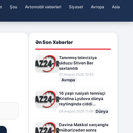
m
Şou
Avtomobil xəbərləri
Siyasət
Avropa
Asia
Ən Son Xəbərlər
Tanınmış televiziya
ulduzu Stiven Ber
saxlanılıb
07.Avqust.2026 10:43
Avropa
16 yaşlı rusiyalı tennisçi
Kristina Lyutova dünya
reytinqində ciddi
irəliləyişə imza atdı
Dünya
04.Avqust.2026 11:06
Davina Makkol xərçənglə
mübarizədən sonra