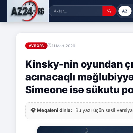
🔍
AZ
11.Mart.2026
AVROPA
Kinsky-nin oyundan ç
acınacaqlı məğlubiyyət
Simeone isə sükutu p
🎧 Məqaləni dinlə:
Bu yazı üçün səsli versiya