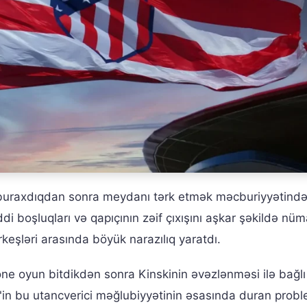
 buraxdıqdan sonra meydanı tərk etmək məcburiyyətində 
 boşluqları və qapıçının zəif çıxışını aşkar şəkildə nüm
keşləri arasında böyük narazılıq yaratdı.
ne oyun bitdikdən sonra Kinskinin əvəzlənməsi ilə bağlı
"in bu utancverici məğlubiyyətinin əsasında duran probl