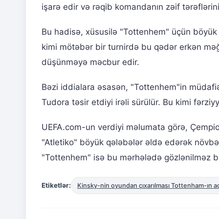
işarə edir və rəqib komandanın zəif tərəflərini
Bu hadisə, xüsusilə "Tottenhem" üçün böyük b
kimi mötəbər bir turnirdə bu qədər erkən məğl
düşünməyə məcbur edir.
Bəzi iddialara əsasən, "Tottenhem"in müdafiə
Tudora təsir etdiyi irəli sürülür. Bu kimi fərz
UEFA.com-un verdiyi məlumata görə, Çempionla
"Atletiko" böyük qələbələr əldə edərək növb
"Tottenhem" isə bu mərhələdə gözlənilməz bir
Etiketlər:
Kinsky-nin oyundan çıxarılması Tottenham-ın ac