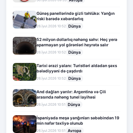
Avropa
30.İyul.2026 09:33
Günəş panellərində gizli təhlükə: Yanğın
riski barədə xəbərdarlıq
Dünya
26.İyul.2026 10:52
52 milyon dollarlıq nəhəng səhv: Heç yerə
aparmayan yol görənləri heyrətə salır
Dünya
26.İyul.2026 10:52
Tarixi ərazi yalanı: Turistləri aldadan şəxs
bələdiyyəni də çaşdırdı
Dünya
26.İyul.2026 10:52
And dağları yarılır: Argentina və Çili
arasında nəhəng tunel layihəsi
Dünya
26.İyul.2026 10:51
İspaniyada meşə yanğınları səbəbindən 19
min nəfər təxliyə olunub
Avropa
26.İyul.2026 10:51