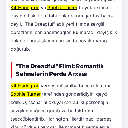
Kit Harington
və
Sophie Turner
böyük ekrana
qayıdır. Lakin bu dəfə onlar ekran qardaş-bacısı
deyil, "The Dreadful" adlı yeni filmdə sevgili
obrazlarını canlandıracaqlar. Bu maraqlı dəyişiklik
onların pərəstişkarları arasında böyük maraq
doğurub.
"The Dreadful" Filmi: Romantik
Səhnələrin Pərdə Arxası
Kit Harington
verdiyi müsahibədə bu rolun ona
Sophie Turner
tərəfindən göndərildiyini qeyd
edib. O, ssenarini oxuyarkən bu iki personajın
sevgili olduğunu görüb və bu fakt onu
təəccübləndirib. Harington, illərdir bacı-qardaş
kimi gördüyü həmkarı ilə romantik səhnələrdə