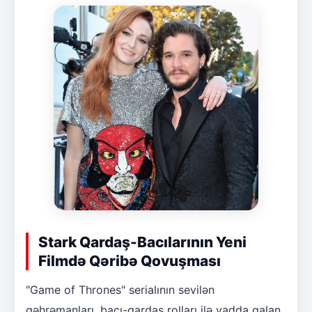
Stark Qardaş-Bacılarının Yeni
Filmdə Qəribə Qovuşması
"Game of Thrones" serialının sevilən
qəhrəmanları, bacı-qardaş rolları ilə yadda qalan