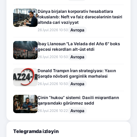
Dünya birjaları korporativ hesabatlara
fokuslanıb: Neft və faiz dərəcələrinin təsiri
altında cari vəziyyət
Avropa
26.İyul.2026 10:50
İbay Llanosun "La Velada del Año 6" boks
gecəsi rekordları alt-üst etdi
Avropa
26.İyul.2026 10:50
Donald Trampın İran strategiyası: Yaxın
Şərqdə növbəti gərginlik mərhələsi
Avropa
26.İyul.2026 10:50
Çinin “hukou” sistemi: Daxili miqrantların
qarşısındakı görünməz sədd
Avropa
26.İyul.2026 10:22
Telegramda izləyin