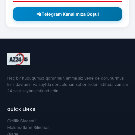
📲 Telegram Kanalımıza Qoşul
Heç bir hüququmuz qorunmur, amma siz yenə də qorunurmuş
kimi davranın və saytda dərc olunan xəbərlərdən istifadə zamanı
24 saat saytına istinad edin.
QUICK LINKS
Gizlilik Siyasəti
Məlumatların Silinməsi
Əlaqə