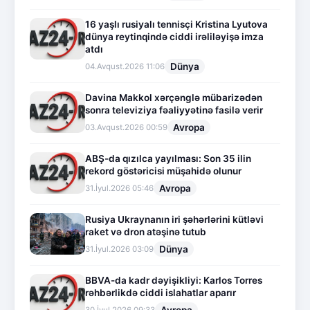
16 yaşlı rusiyalı tennisçi Kristina Lyutova
dünya reytinqində ciddi irəliləyişə imza
atdı
Dünya
04.Avqust.2026 11:06
Davina Makkol xərçənglə mübarizədən
sonra televiziya fəaliyyətinə fasilə verir
Avropa
03.Avqust.2026 00:59
ABŞ-da qızılca yayılması: Son 35 ilin
rekord göstəricisi müşahidə olunur
Avropa
31.İyul.2026 05:46
Rusiya Ukraynanın iri şəhərlərini kütləvi
raket və dron atəşinə tutub
Dünya
31.İyul.2026 03:09
BBVA-da kadr dəyişikliyi: Karlos Torres
rəhbərlikdə ciddi islahatlar aparır