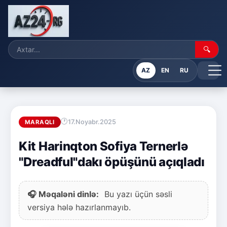
🔍
AZ
EN
RU
17.Noyabr.2025
MARAQLI
Kit Harinqton Sofiya Ternerlə
"Dreadful"dakı öpüşünü açıqladı
🎧 Məqaləni dinlə:
Bu yazı üçün səsli
versiya hələ hazırlanmayıb.