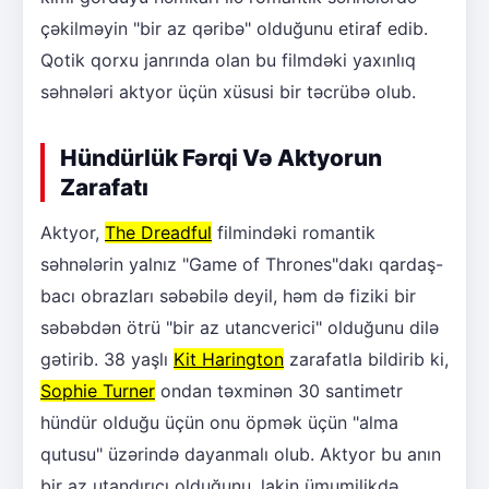
çəkilməyin "bir az qəribə" olduğunu etiraf edib.
Qotik qorxu janrında olan bu filmdəki yaxınlıq
səhnələri aktyor üçün xüsusi bir təcrübə olub.
Hündürlük Fərqi Və Aktyorun
Zarafatı
Aktyor,
The Dreadful
filmindəki romantik
səhnələrin yalnız "Game of Thrones"dakı qardaş-
bacı obrazları səbəbilə deyil, həm də fiziki bir
səbəbdən ötrü "bir az utancverici" olduğunu dilə
gətirib. 38 yaşlı
Kit Harington
zarafatla bildirib ki,
Sophie Turner
ondan təxminən 30 santimetr
hündür olduğu üçün onu öpmək üçün "alma
qutusu" üzərində dayanmalı olub. Aktyor bu anın
bir az utandırıcı olduğunu, lakin ümumilikdə