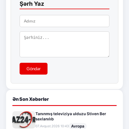
Şərh Yaz
Göndər
Ən Son Xəbərlər
Tanınmış televiziya ulduzu Stiven Ber
saxlanılıb
Avropa
07.Avqust.2026 10:43