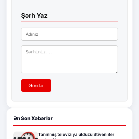
Şərh Yaz
Göndər
Ən Son Xəbərlər
Tanınmış televiziya ulduzu Stiven Ber