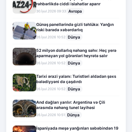
rəhbərlikdə ciddi islahatlar aparır
Avropa
30.İyul.2026 09:33
Günəş panellərində gizli təhlükə: Yanğın
riski barədə xəbərdarlıq
Dünya
26.İyul.2026 10:52
52 milyon dollarlıq nəhəng səhv: Heç yerə
aparmayan yol görənləri heyrətə salır
Dünya
26.İyul.2026 10:52
Tarixi ərazi yalanı: Turistləri aldadan şəxs
bələdiyyəni də çaşdırdı
Dünya
26.İyul.2026 10:52
And dağları yarılır: Argentina və Çili
arasında nəhəng tunel layihəsi
Dünya
26.İyul.2026 10:51
İspaniyada meşə yanğınları səbəbindən 19