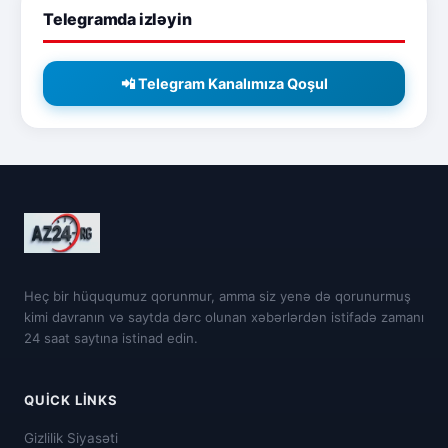
Telegramda izləyin
📲 Telegram Kanalımıza Qoşul
Heç bir hüququmuz qorunmur, amma siz yenə də qorunurmuş
kimi davranın və saytda dərc olunan xəbərlərdən istifadə zamanı
24 saat saytına istinad edin.
QUICK LINKS
Gizlilik Siyasəti