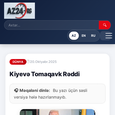
🔍
AZ
EN
RU
20.Oktyabr.2025
DÜNYA
Kiyevə Tomaqavk Rəddi
🎧 Məqaləni dinlə:
Bu yazı üçün səsli
versiya hələ hazırlanmayıb.