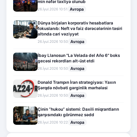
min nəfər təxliyə olunub
Avropa
26.İyul.2026 10:51
Dünya birjaları korporativ hesabatlara
fokuslanıb: Neft və faiz dərəcələrinin təsiri
altında cari vəziyyət
Avropa
26.İyul.2026 10:50
İbay Llanosun "La Velada del Año 6" boks
gecəsi rekordları alt-üst etdi
Avropa
26.İyul.2026 10:50
Donald Trampın İran strategiyası: Yaxın
Şərqdə növbəti gərginlik mərhələsi
Avropa
26.İyul.2026 10:50
Çinin “hukou” sistemi: Daxili miqrantların
qarşısındakı görünməz sədd
Avropa
26.İyul.2026 10:22