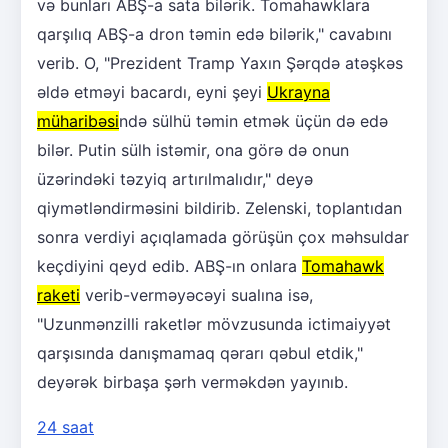
və bunları ABŞ-a sata bilərik. Tomahawklara
qarşılıq ABŞ-a dron təmin edə bilərik," cavabını
verib. O, "Prezident Tramp Yaxın Şərqdə atəşkəs
əldə etməyi bacardı, eyni şeyi
Ukrayna
müharibəsi
ndə sülhü təmin etmək üçün də edə
bilər. Putin sülh istəmir, ona görə də onun
üzərindəki təzyiq artırılmalıdır," deyə
qiymətləndirməsini bildirib. Zelenski, toplantıdan
sonra verdiyi açıqlamada görüşün çox məhsuldar
keçdiyini qeyd edib. ABŞ-ın onlara
Tomahawk
raketi
verib-verməyəcəyi sualına isə,
"Uzunmənzilli raketlər mövzusunda ictimaiyyət
qarşısında danışmamaq qərarı qəbul etdik,"
deyərək birbaşa şərh verməkdən yayınıb.
24 saat