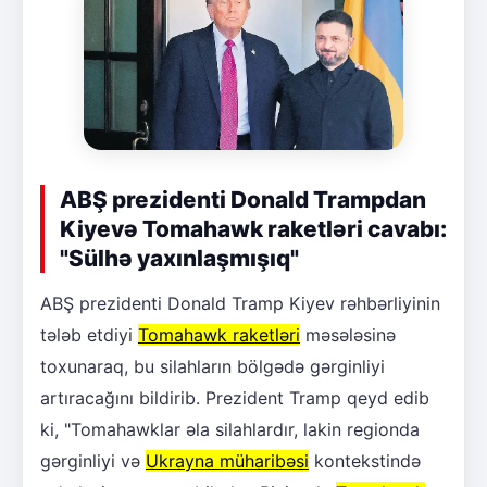
ABŞ prezidenti Donald Trampdan
Kiyevə Tomahawk raketləri cavabı:
"Sülhə yaxınlaşmışıq"
ABŞ prezidenti Donald Tramp Kiyev rəhbərliyinin
tələb etdiyi
Tomahawk raketləri
məsələsinə
toxunaraq, bu silahların bölgədə gərginliyi
artıracağını bildirib. Prezident Tramp qeyd edib
ki, "Tomahawklar əla silahlardır, lakin regionda
gərginliyi və
Ukrayna müharibəsi
kontekstində