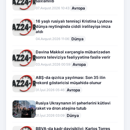
saxlanılıb
Avropa
07.Avqust.2026 10:43
16 yaşlı rusiyalı tennisçi Kristina Lyutova
dünya reytinqində ciddi irəliləyişə imza
atdı
Dünya
04.Avqust.2026 11:06
Davina Makkol xərçənglə mübarizədən
sonra televiziya fəaliyyətinə fasilə verir
Avropa
03.Avqust.2026 00:59
ABŞ-da qızılca yayılması: Son 35 ilin
rekord göstəricisi müşahidə olunur
Avropa
31.İyul.2026 05:46
Rusiya Ukraynanın iri şəhərlərini kütləvi
raket və dron atəşinə tutub
Dünya
31.İyul.2026 03:09
BBVA-da kadr dəyişikliyi: Karlos Torres