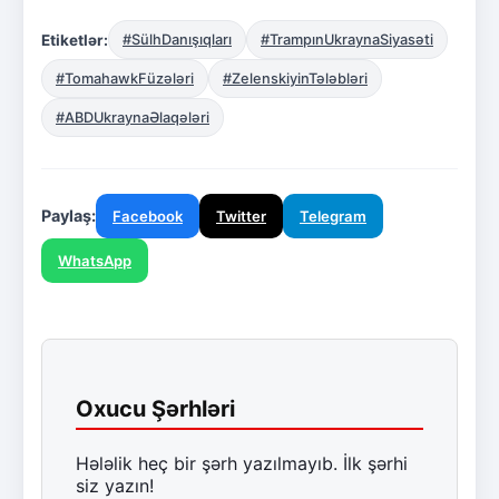
Etiketlər:
#SülhDanışıqları
#TrampınUkraynaSiyasəti
#TomahawkFüzələri
#ZelenskiyinTələbləri
#ABDUkraynaƏlaqələri
Paylaş:
Facebook
Twitter
Telegram
WhatsApp
Oxucu Şərhləri
Hələlik heç bir şərh yazılmayıb. İlk şərhi
siz yazın!