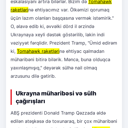
eskalasiyanı artıra bilərlər. Bizim də
Tomahawk
raketləri
nə ehtiyacımız var. Ölkəmizi qorumaq
üçün lazım olanları başqasına vermək istəmirik."
O, əlavə edib ki, əvvəlki dörd il ərzində
Ukraynaya xeyli dəstək göstərilib, lakin indi
vəziyyət fərqlidir. Prezident Tramp, "Ümid edirəm
ki,
Tomahawk raketləri
nə ehtiyac qalmadan
müharibəni bitirə bilərik. Məncə, buna olduqca
yaxınlaşmışıq," deyərək sülhə nail olmaq
arzusunu dilə gətirib.
Ukrayna müharibəsi və sülh
çağırışları
ABŞ prezidenti Donald Tramp Qəzzada əldə
edilən atəşkəsə də toxunaraq, bir çox müharibəni