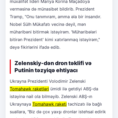
müxalifət lideri Mariya Korina Maçadoya
verməsinə də münasibət bildirib. Prezident
Tramp, "Onu tanımıram, amma əla bir insandır.
Nobel Sülh Mükafatı vecinə deyil, mən
müharibəni bitirmək istəyirəm. 'Müharibələri
bitirən Prezident' kimi xatırlanmaq istəyirəm,"
deyə fikirlərini ifadə edib.
Zelenskiy-dən dron təklifi və
Putinin təzyiqə ehtiyacı
Ukrayna Prezidenti Volodimir Zelenski
Tomahawk raketləri
ümidi ilə getdiyi ABŞ-da
istəyinə nail ola bilməyib. Zelenski ABŞ-ın
Ukraynaya
Tomahawk raketi
təchizatı ilə bağlı
suallara, "Biz də çox yaxşı dronlar istehsal edirik