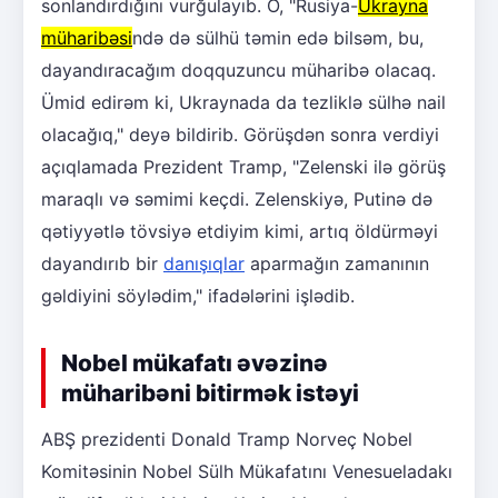
sonlandırdığını vurğulayıb. O, "Rusiya-
Ukrayna
müharibəsi
ndə də sülhü təmin edə bilsəm, bu,
dayandıracağım doqquzuncu müharibə olacaq.
Ümid edirəm ki, Ukraynada da tezliklə sülhə nail
olacağıq," deyə bildirib. Görüşdən sonra verdiyi
açıqlamada Prezident Tramp, "Zelenski ilə görüş
maraqlı və səmimi keçdi. Zelenskiyə, Putinə də
qətiyyətlə tövsiyə etdiyim kimi, artıq öldürməyi
dayandırıb bir
danışıqlar
aparmağın zamanının
gəldiyini söylədim," ifadələrini işlədib.
Nobel mükafatı əvəzinə
müharibəni bitirmək istəyi
ABŞ prezidenti Donald Tramp Norveç Nobel
Komitəsinin Nobel Sülh Mükafatını Venesueladakı