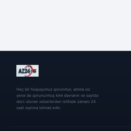
Heç bir hüququmuz qorunmur, amma siz
yenə də qorunurmuş kimi davranın və saytda
dərc olunan xəbərlərdən istifadə zamanı 24
saat saytına istinad edin.