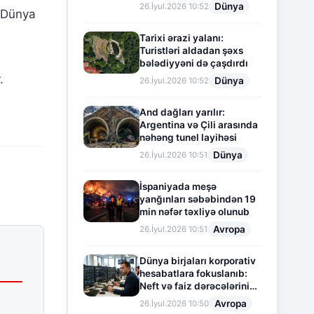
Dünya
26.İyul.2026 10:52
ı Dünya
Tarixi ərazi yalanı:
Turistləri aldadan şəxs
bələdiyyəni də çaşdırdı
.
Dünya
26.İyul.2026 10:52
And dağları yarılır:
Argentina və Çili arasında
nəhəng tunel layihəsi
Dünya
26.İyul.2026 10:51
İspaniyada meşə
yanğınları səbəbindən 19
min nəfər təxliyə olunub
Avropa
26.İyul.2026 10:51
Dünya birjaları korporativ
hesabatlara fokuslanıb:
Neft və faiz dərəcələrinin
təsiri altında cari vəziyyət
Avropa
26.İyul.2026 10:50