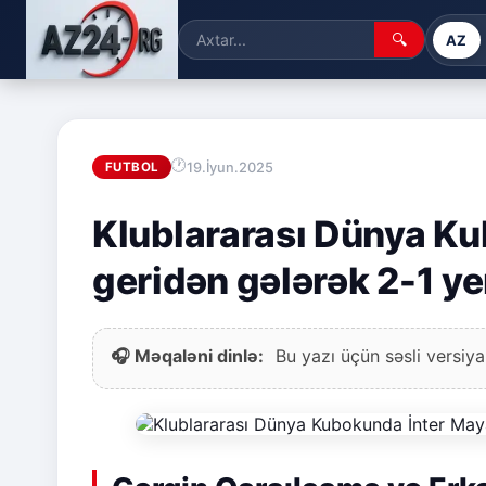
🔍
AZ
19.İyun.2025
FUTBOL
Klublararası Dünya K
geridən gələrək 2-1 yen
🎧 Məqaləni dinlə:
Bu yazı üçün səsli versiya