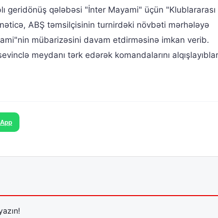
blı geridönüş qələbəsi "İnter Mayami" üçün "Klublararas
nəticə, ABŞ təmsilçisinin turnirdəki növbəti mərhələyə
ami"nin mübarizəsini davam etdirməsinə imkan verib.
vinclə meydanı tərk edərək komandalarını alqışlayıblar
sApp
yazın!