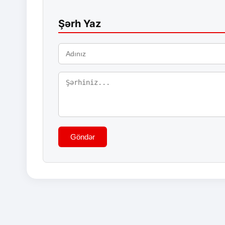
Şərh Yaz
Göndər