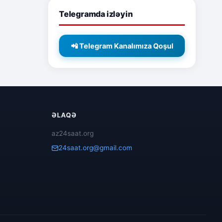
Telegramda izləyin
📲 Telegram Kanalımıza Qoşul
ƏLAQƏ
az24saat.org
24saat.org@gmail.com