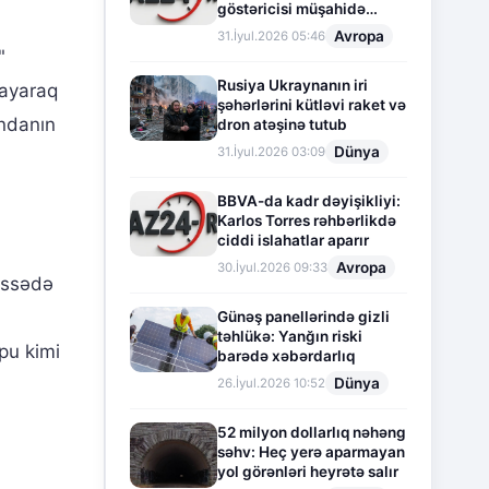
göstəricisi müşahidə
olunur
Avropa
31.İyul.2026 05:46
"
Rusiya Ukraynanın iri
layaraq
şəhərlərini kütləvi raket və
andanın
dron atəşinə tutub
Dünya
31.İyul.2026 03:09
BBVA-da kadr dəyişikliyi:
Karlos Torres rəhbərlikdə
ciddi islahatlar aparır
Avropa
30.İyul.2026 09:33
issədə
Günəş panellərində gizli
təhlükə: Yanğın riski
opu kimi
barədə xəbərdarlıq
Dünya
26.İyul.2026 10:52
52 milyon dollarlıq nəhəng
səhv: Heç yerə aparmayan
yol görənləri heyrətə salır