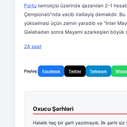
Portu
təmsilçisi üzərində qazanılan 2-1 hesa
Çempionatı"nda vacib irəliləyiş deməkdir. Bu 
yüksəlməsi üçün zəmin yaradıb və "İnter May
Qələbədən sonra Mayami azarkeşləri böyük se
24 saat
Paylaş:
Facebook
Twitter
Telegram
What
Oxucu Şərhləri
Hələlik heç bir şərh yazılmayıb. İlk şərhi siz 