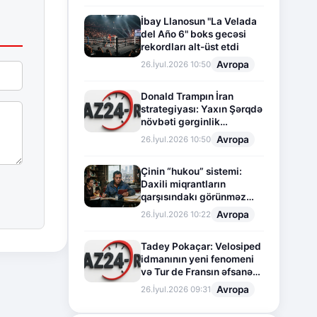
İbay Llanosun "La Velada
del Año 6" boks gecəsi
rekordları alt-üst etdi
Avropa
26.İyul.2026 10:50
Donald Trampın İran
strategiyası: Yaxın Şərqdə
növbəti gərginlik
mərhələsi
Avropa
26.İyul.2026 10:50
Çinin “hukou” sistemi:
Daxili miqrantların
qarşısındakı görünməz
sədd
Avropa
26.İyul.2026 10:22
Tadey Pokaçar: Velosiped
idmanının yeni fenomeni
və Tur de Fransın əfsanəvi
səhifəsi
Avropa
26.İyul.2026 09:31