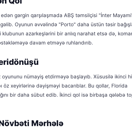
ən Qol
edən gərgin qarşılaşmada ABŞ təmsilçisi "İnter Mayami
ə gəlib. Oyunun əvvəlində "Porto" daha üstün təsir bağış
 klubunun azarkeşlərini bir anlıq narahat etsə də, kom
əstəkləməyə davam etməyə ruhlandırıb.
eridönüşü
oyununu nümayiş etdirməyə başlayıb. Xüsusilə ikinci h
ı öz xeyirlərinə dəyişməyi bacarıblar. Bu qollar, Florida
ığını bir daha sübut edib. İkinci qol isə birbaşa qələbə t
Növbəti Mərhələ