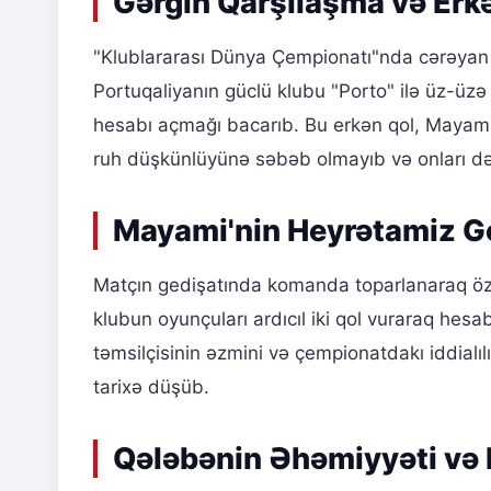
Gərgin Qarşılaşma və Erk
"Klublararası Dünya Çempionatı"nda cərəyan 
Portuqaliyanın güclü klubu "Porto" ilə üz-üz
hesabı açmağı bacarıb. Bu erkən qol, Mayami
ruh düşkünlüyünə səbəb olmayıb və onları d
Mayami'nin Heyrətamiz G
Matçın gedişatında komanda toparlanaraq öz 
klubun oyunçuları ardıcıl iki qol vuraraq hesab
təmsilçisinin əzmini və çempionatdakı iddialıl
tarixə düşüb.
Qələbənin Əhəmiyyəti və 