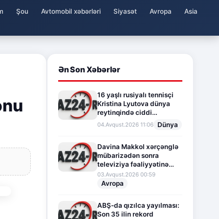
m
Şou
Avtomobil xəbərləri
Siyasət
Avropa
Asia
Ən Son Xəbərlər
16 yaşlı rusiyalı tennisçi
onu
Kristina Lyutova dünya
reytinqində ciddi
irəliləyişə imza atdı
Dünya
04.Avqust.2026 11:06
Davina Makkol xərçənglə
mübarizədən sonra
televiziya fəaliyyətinə
fasilə verir
03.Avqust.2026 00:59
Avropa
ABŞ-da qızılca yayılması:
Son 35 ilin rekord