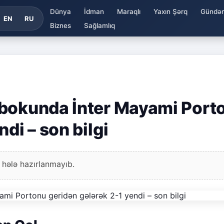
Dünya
İdman
Maraqlı
Yaxın Şərq
Gündə
EN
RU
Biznes
Sağlamlıq
ubokunda İnter Mayami Port
di – son bilgi
 hələ hazırlanmayıb.