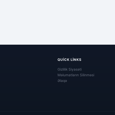
QUICK LINKS
Gizlilik Siyasəti
Məlumatların Silinməsi
Əlaqə