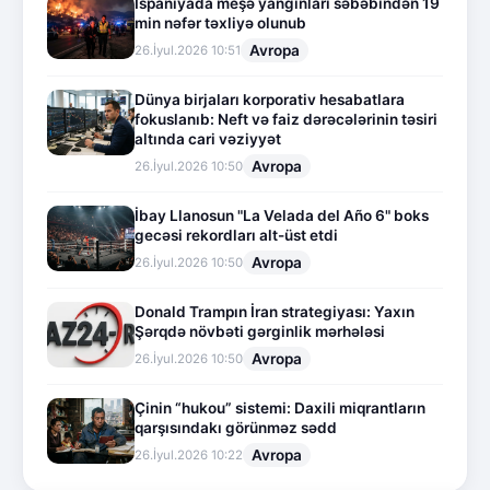
İspaniyada meşə yanğınları səbəbindən 19
min nəfər təxliyə olunub
Avropa
26.İyul.2026 10:51
Dünya birjaları korporativ hesabatlara
fokuslanıb: Neft və faiz dərəcələrinin təsiri
altında cari vəziyyət
Avropa
26.İyul.2026 10:50
İbay Llanosun "La Velada del Año 6" boks
gecəsi rekordları alt-üst etdi
Avropa
26.İyul.2026 10:50
Donald Trampın İran strategiyası: Yaxın
Şərqdə növbəti gərginlik mərhələsi
Avropa
26.İyul.2026 10:50
Çinin “hukou” sistemi: Daxili miqrantların
qarşısındakı görünməz sədd
Avropa
26.İyul.2026 10:22