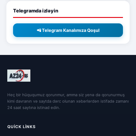
Telegramda izləyin
📲 Telegram Kanalımıza Qoşul
Heç bir hüququmuz qorunmur, amma siz yenə də qorunurmuş
kimi davranın və saytda dərc olunan xəbərlərdən istifadə zamanı
24 saat saytına istinad edin.
QUICK LINKS