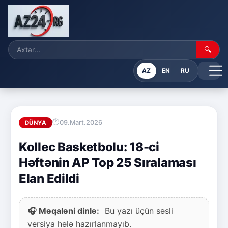
🔍
AZ
EN
RU
09.Mart.2026
DÜNYA
Kollec Basketbolu: 18-ci
Həftənin AP Top 25 Sıralaması
Elan Edildi
🎧 Məqaləni dinlə:
Bu yazı üçün səsli
versiya hələ hazırlanmayıb.