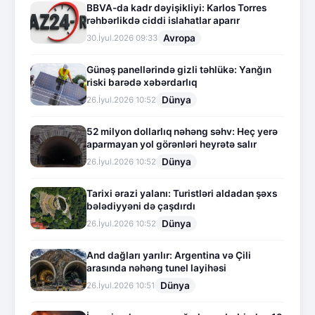
BBVA-da kadr dəyişikliyi: Karlos Torres
rəhbərlikdə ciddi islahatlar aparır
Avropa
30.İyul.2026 09:33
Günəş panellərində gizli təhlükə: Yanğın
riski barədə xəbərdarlıq
Dünya
26.İyul.2026 10:52
52 milyon dollarlıq nəhəng səhv: Heç yerə
aparmayan yol görənləri heyrətə salır
Dünya
26.İyul.2026 10:52
Tarixi ərazi yalanı: Turistləri aldadan şəxs
bələdiyyəni də çaşdırdı
Dünya
26.İyul.2026 10:52
And dağları yarılır: Argentina və Çili
arasında nəhəng tunel layihəsi
Dünya
26.İyul.2026 10:51