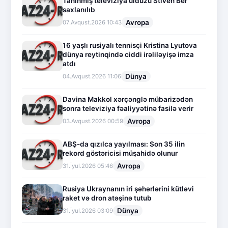
Tanınmış televiziya ulduzu Stiven Ber
saxlanılıb
Avropa
07.Avqust.2026 10:43
16 yaşlı rusiyalı tennisçi Kristina Lyutova
dünya reytinqində ciddi irəliləyişə imza
atdı
Dünya
04.Avqust.2026 11:06
Davina Makkol xərçənglə mübarizədən
sonra televiziya fəaliyyətinə fasilə verir
Avropa
03.Avqust.2026 00:59
ABŞ-da qızılca yayılması: Son 35 ilin
rekord göstəricisi müşahidə olunur
Avropa
31.İyul.2026 05:46
Rusiya Ukraynanın iri şəhərlərini kütləvi
raket və dron atəşinə tutub
Dünya
31.İyul.2026 03:09