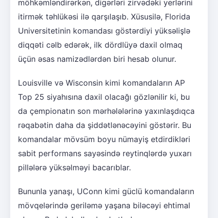
möhkəmləndirərkən, digərləri zirvədəki yerlərini
itirmək təhlükəsi ilə qarşılaşıb. Xüsusilə, Florida
Universitetinin komandası göstərdiyi yüksəlişlə
diqqəti cəlb edərək, ilk dördlüyə daxil olmaq
üçün əsas namizədlərdən biri hesab olunur.
Louisville və Wisconsin kimi komandaların AP
Top 25 siyahısına daxil olacağı gözlənilir ki, bu
da çempionatın son mərhələlərinə yaxınlaşdıqca
rəqabətin daha da şiddətlənəcəyini göstərir. Bu
komandalar mövsüm boyu nümayiş etdirdikləri
sabit performans sayəsində reytinqlərdə yuxarı
pillələrə yüksəlməyi bacarıblar.
Bununla yanaşı, UConn kimi güclü komandaların
mövqelərində geriləmə yaşana biləcəyi ehtimal