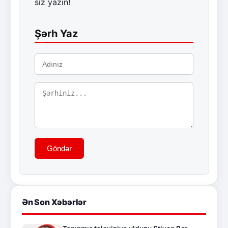
siz yazın!
Şərh Yaz
Göndər
Ən Son Xəbərlər