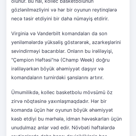
olunur. Bu hal, kollec basketbolunun
gözlənilməzliyini və hər bir oyunun reytinqlərə
necə təsir etdiyini bir daha nümayiş etdirir.
Virginia və Vanderbilt komandaları da son
yeniləmələrdə yüksəliş göstərərək, azarkeşlərini
sevindirməyi bacarıblar. Onların bu irəliləyişi,
"Çempion Həftəsi"nə (Champ Week) doğru
irəliləyərkən böyük əhəmiyyət daşıyır və
komandaların turnirdəki şanslarını artırır.
Ümumilikdə, kollec basketbolu mövsümü öz
zirvə nöqtəsinə yaxınlaşmaqdadır. Hər bir
komanda üçün hər oyunun böyük əhəmiyyət
kəsb etdiyi bu mərhələ, idman həvəskarları üçün
unudulmaz anlar vəd edir. Növbəti həftələrdə