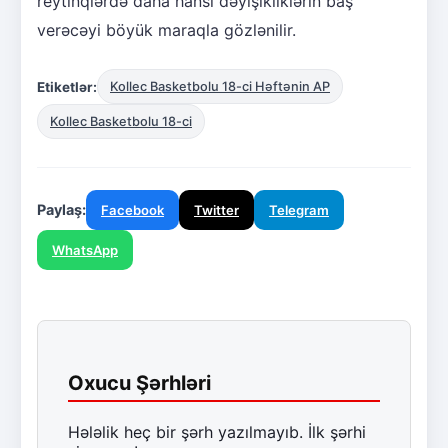
reytinqlərdə daha hansı dəyişikliklərin baş
verəcəyi böyük maraqla gözlənilir.
Etiketlər:
Kollec Basketbolu 18-ci Həftənin AP
Kollec Basketbolu 18-ci
Paylaş:
Facebook
Twitter
Telegram
WhatsApp
Oxucu Şərhləri
Hələlik heç bir şərh yazılmayıb. İlk şərhi