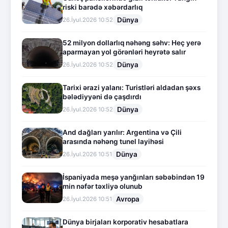
riski barədə xəbərdarlıq
Dünya
26.İyul.2026 10:52
52 milyon dollarlıq nəhəng səhv: Heç yerə
aparmayan yol görənləri heyrətə salır
Dünya
26.İyul.2026 10:52
Tarixi ərazi yalanı: Turistləri aldadan şəxs
bələdiyyəni də çaşdırdı
Dünya
26.İyul.2026 10:52
And dağları yarılır: Argentina və Çili
arasında nəhəng tunel layihəsi
Dünya
26.İyul.2026 10:51
İspaniyada meşə yanğınları səbəbindən 19
min nəfər təxliyə olunub
Avropa
26.İyul.2026 10:51
Dünya birjaları korporativ hesabatlara