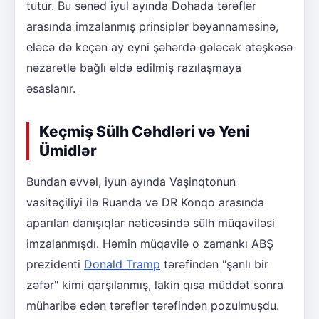
tutur. Bu sənəd iyul ayında Dohada tərəflər
arasında imzalanmış prinsiplər bəyannaməsinə,
eləcə də keçən ay eyni şəhərdə gələcək atəşkəsə
nəzarətlə bağlı əldə edilmiş razılaşmaya
əsaslanır.
Keçmiş Sülh Cəhdləri və Yeni
Ümidlər
Bundan əvvəl, iyun ayında Vaşinqtonun
vasitəçiliyi ilə Ruanda və DR Konqo arasında
aparılan danışıqlar nəticəsində sülh müqaviləsi
imzalanmışdı. Həmin müqavilə o zamankı ABŞ
prezidenti
Donald Tramp
tərəfindən "şanlı bir
zəfər" kimi qarşılanmış, lakin qısa müddət sonra
müharibə edən tərəflər tərəfindən pozulmuşdu.