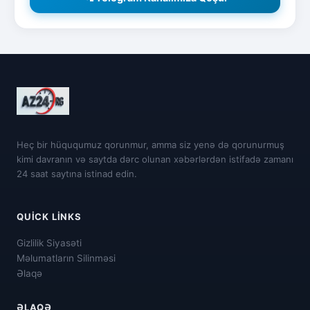
Heç bir hüququmuz qorunmur, amma siz yenə də qorunurmuş
kimi davranın və saytda dərc olunan xəbərlərdən istifadə zamanı
24 saat saytına istinad edin.
QUICK LINKS
Gizlilik Siyasəti
Məlumatların Silinməsi
Əlaqə
ƏLAQƏ