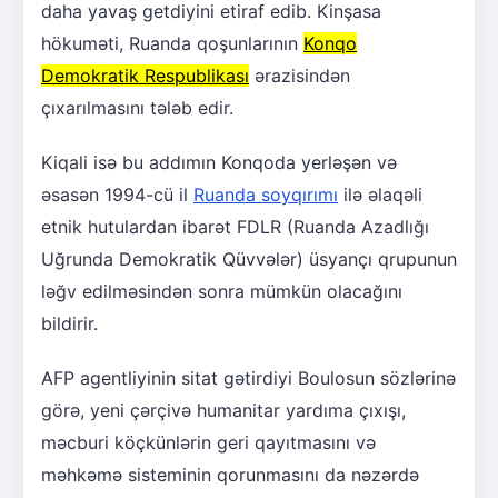
daha yavaş getdiyini etiraf edib. Kinşasa
hökuməti, Ruanda qoşunlarının
Konqo
Demokratik Respublikası
ərazisindən
çıxarılmasını tələb edir.
Kiqali isə bu addımın Konqoda yerləşən və
əsasən 1994-cü il
Ruanda soyqırımı
ilə əlaqəli
etnik hutulardan ibarət FDLR (Ruanda Azadlığı
Uğrunda Demokratik Qüvvələr) üsyançı qrupunun
ləğv edilməsindən sonra mümkün olacağını
bildirir.
AFP agentliyinin sitat gətirdiyi Boulosun sözlərinə
görə, yeni çərçivə humanitar yardıma çıxışı,
məcburi köçkünlərin geri qayıtmasını və
məhkəmə sisteminin qorunmasını da nəzərdə