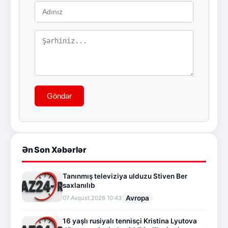
Göndər
Ən Son Xəbərlər
Tanınmış televiziya ulduzu Stiven Ber
saxlanılıb
Avropa
07.Avqust.2026 10:43
16 yaşlı rusiyalı tennisçi Kristina Lyutova