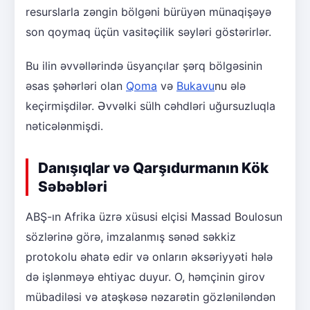
resurslarla zəngin bölgəni bürüyən münaqişəyə
son qoymaq üçün vasitəçilik səyləri göstərirlər.
Bu ilin əvvəllərində üsyançılar şərq bölgəsinin
əsas şəhərləri olan
Qoma
və
Bukavu
nu ələ
keçirmişdilər. Əvvəlki sülh cəhdləri uğursuzluqla
nəticələnmişdi.
Danışıqlar və Qarşıdurmanın Kök
Səbəbləri
ABŞ-ın Afrika üzrə xüsusi elçisi Massad Boulosun
sözlərinə görə, imzalanmış sənəd səkkiz
protokolu əhatə edir və onların əksəriyyəti hələ
də işlənməyə ehtiyac duyur. O, həmçinin girov
mübadiləsi və atəşkəsə nəzarətin gözləniləndən