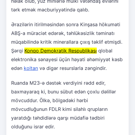
həlak olub, yüz minlərlə mülki vətəndaş evlərini
tərk etmək məcburiyyətində qalıb.
Ərazilərin itirilməsindən sonra Kinşasa hökuməti
ABŞ-a müraciət edərək, təhlükəsizlik təminatı
müqabilində kritik minerallara çıxış təklif etmişdi.
Şərqi
Konqo Demokratik Respublikası
qlobal
elektronika sənayesi üçün həyati əhəmiyyət kəsb
edən
koltan
və digər resurslarla zəngindir.
Ruanda M23-ə dəstək verdiyini rədd edir,
baxmayaraq ki, bunu sübut edən çoxlu dəlillər
mövcuddur. Ölkə, bölgədəki hərbi
mövcudluğunun FDLR kimi silahlı qrupların
yaratdığı təhdidlərə qarşı müdafiə tədbiri
olduğunu israr edir.