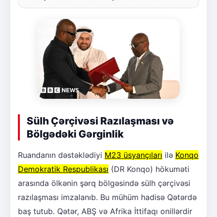
Sülh Çərçivəsi Razılaşması və
Bölgədəki Gərginlik
Ruandanın dəstəklədiyi
M23 üsyançıları
ilə
Konqo
Demokratik Respublikası
(DR Konqo) hökuməti
arasında ölkənin şərq bölgəsində sülh çərçivəsi
razılaşması imzalanıb. Bu mühüm hadisə Qətərdə
baş tutub. Qətər, ABŞ və Afrika İttifaqı onillərdir