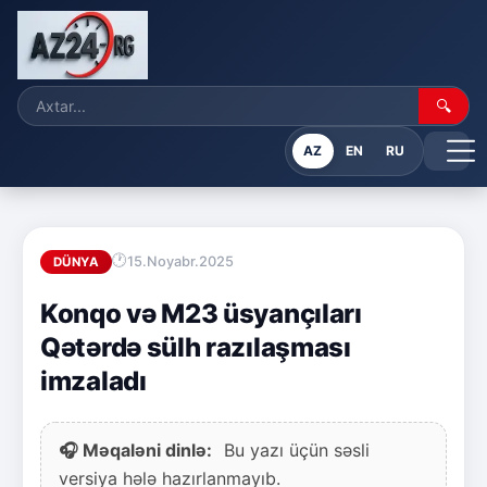
🔍
AZ
EN
RU
15.Noyabr.2025
DÜNYA
Konqo və M23 üsyançıları
Qətərdə sülh razılaşması
imzaladı
🎧 Məqaləni dinlə:
Bu yazı üçün səsli
versiya hələ hazırlanmayıb.