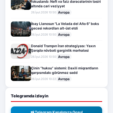
fokuslanıb: Neft və faiz dərəcələrinin təsiri
altında cari vəziyyət
Avropa
26.İyul.2026 10:50
İbay Llanosun "La Velada del Año 6" boks
gecəsi rekordları alt-üst etdi
Avropa
26.İyul.2026 10:50
Donald Trampın İran strategiyası: Yaxın
Şərqdə növbəti gərginlik mərhələsi
Avropa
26.İyul.2026 10:50
Çinin “hukou” sistemi: Daxili miqrantların
qarşısındakı görünməz sədd
Avropa
26.İyul.2026 10:22
Telegramda izləyin
📲 Telegram Kanalımıza Qoşul