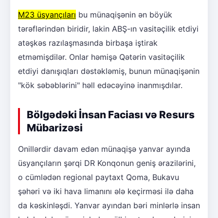
M23 üsyançıları
bu münaqişənin ən böyük
tərəflərindən biridir, lakin ABŞ-ın vasitəçilik etdiyi
atəşkəs razılaşmasında birbaşa iştirak
etməmişdilər. Onlar həmişə Qətərin vasitəçilik
etdiyi danışıqları dəstəkləmiş, bunun münaqişənin
"kök səbəblərini" həll edəcəyinə inanmışdılar.
Bölgədəki İnsan Faciası və Resurs
Mübarizəsi
Onillərdir davam edən münaqişə yanvar ayında
üsyançıların şərqi DR Konqonun geniş ərazilərini,
o cümlədən regional paytaxt Qoma, Bukavu
şəhəri və iki hava limanını ələ keçirməsi ilə daha
da kəskinləşdi. Yanvar ayından bəri minlərlə insan