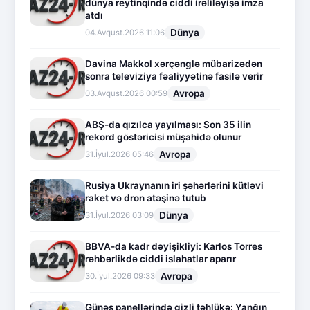
dünya reytinqində ciddi irəliləyişə imza
atdı
Dünya
04.Avqust.2026 11:06
Davina Makkol xərçənglə mübarizədən
sonra televiziya fəaliyyətinə fasilə verir
Avropa
03.Avqust.2026 00:59
ABŞ-da qızılca yayılması: Son 35 ilin
rekord göstəricisi müşahidə olunur
Avropa
31.İyul.2026 05:46
Rusiya Ukraynanın iri şəhərlərini kütləvi
raket və dron atəşinə tutub
Dünya
31.İyul.2026 03:09
BBVA-da kadr dəyişikliyi: Karlos Torres
rəhbərlikdə ciddi islahatlar aparır
Avropa
30.İyul.2026 09:33
Günəş panellərində gizli təhlükə: Yanğın