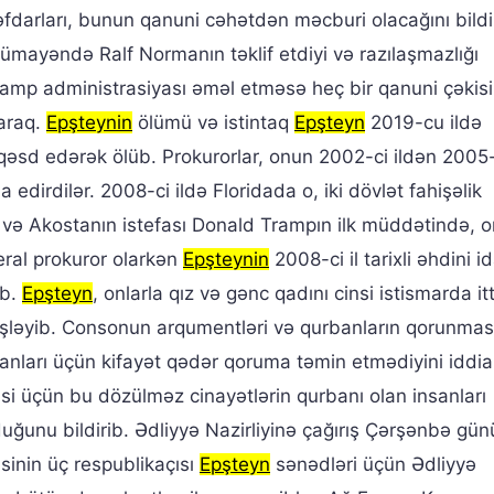
əfdarları, bunun qanuni cəhətdən məcburi olacağını bildir
ümayəndə Ralf Normanın təklif etdiyi və razılaşmazlığı
 Tramp administrasiyası əməl etməsə heç bir qanuni çəkisi
araq.
Epşteynin
ölümü və istintaq
Epşteyn
2019-cu ildə
sd edərək ölüb. Prokurorlar, onun 2002-ci ildən 2005-c
a edirdilər. 2008-ci ildə Floridada o, iki dövlət fahişəlik
ı və Akostanın istefası Donald Trampın ilk müddətində, 
eral prokuror olarkən
Epşteynin
2008-ci il tarixli əhdini i
ib.
Epşteyn
, onlarla qız və gənc qadını cinsi istismarda i
şləyib. Consonun arqumentləri və qurbanların qorunmas
nları üçün kifayət qədər qoruma təmin etmədiyini iddia
i üçün bu dözülməz cinayətlərin qurbanı olan insanları
ğunu bildirib. Ədliyyə Nazirliyinə çağırış Çərşənbə gün
inin üç respublikaçısı
Epşteyn
sənədləri üçün Ədliyyə