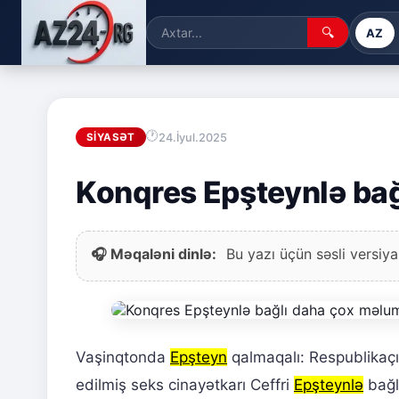
🔍
AZ
24.İyul.2025
SIYASƏT
Konqres Epşteynlə bağ
🎧 Məqaləni dinlə:
Bu yazı üçün səsli versiya
Vaşinqtonda
Epşteyn
qalmaqalı: Respublikaçı
edilmiş seks cinayətkarı Ceffri
Epşteynlə
bağl