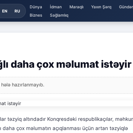
Dünya
İdman
Maraqlı
Yaxın Şərq
Gündə
EN
RU
Biznes
Sağlamlıq
lı daha çox məlumat istəyir
 hələ hazırlanmayıb.
lar təzyiq altındadır Konqresdəki respublikaçılar, məhk
ı daha çox məlumatın açıqlanması üçün artan təzyiqlə