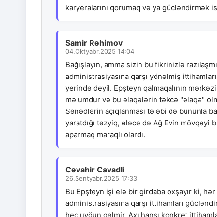
karyeralarını qorumaq və ya gücləndirmək is
Samir Rəhimov
04.Oktyabr.2025 14:04
Bağışlayın, amma sizin bu fikrinizlə razıla
administrasiyasına qarşı yönəlmiş ittihamlar
yerində deyil. Epşteyn qalmaqalının mərkəzin
məlumdur və bu əlaqələrin təkcə "əlaqə" olm
Sənədlərin açıqlanması tələbi də bununla ba
yaratdığı təzyiq, eləcə də Ağ Evin mövqeyi
aparmaq maraqlı olardı.
Cəvahir Cavadli
26.Sentyabr.2025 17:33
Bu Epşteyn işi elə bir girdaba oxşayır ki, h
administrasiyasına qarşı ittihamları gücləndir
heç uyğun gəlmir. Axı hansı konkret ittihamlar