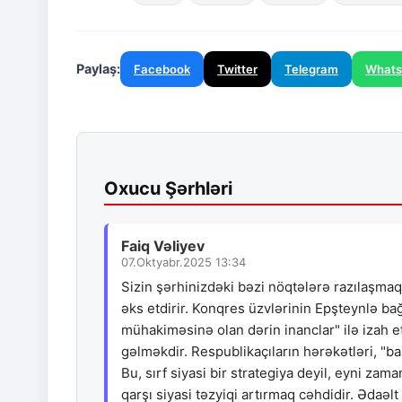
Paylaş:
Facebook
Twitter
Telegram
What
Oxucu Şərhləri
Faiq Vəliyev
07.Oktyabr.2025 13:34
Sizin şərhinizdəki bəzi nöqtələrə razılaşma
əks etdirir. Konqres üzvlərinin Epşteynlə ba
mühakiməsinə olan dərin inanclar" ilə izah 
gəlməkdir. Respublikaçıların hərəkətləri, "b
Bu, sırf siyasi bir strategiya deyil, eyni za
qarşı siyasi təzyiqi artırmaq cəhdidir. Ədaəl