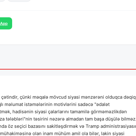
sApp
q çətindir, çünki məqalə mövcud siyasi mənzərəni olduqca dəqiq
ğlı məlumat istəmələrinin motivlərini sadəcə "ədalət
etmək, hadisənin siyasi çalarlarını tamamilə görməməzlikdən
aza tələbləri"nin təsirini nəzərə almadan tam başa düşülə bilməz
manda öz seçici bazasını sakitləşdirmək və Tramp administrasiyas
t mühakiməsinə olan inam mühüm amil ola bilər, lakin siyasi