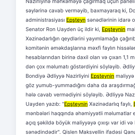
Nazirliyinə məhkəməyə çağırmaq üçün panelin
səylərinə cavab verməyib, baxmayaraq ki, Do
administrasiyası
Epşteyn
sənədlərinin idarə ol
Senator Ron Uayden üç ildir ki,
Epşteynin
mal
Xəzinədarlığın qeydlərini yayımlamağa çağırıb
komitənin əməkdaşlarına məxfi faylın hissəl
hesablarından birinə daxil olan və çıxan 1,1 
dən çox məlumatı göstərdiyini söyləyib. Ədli
Bondiyə Ədliyyə Nazirliyini
Epşteynin
maliyyə 
göz yumub-yummadığını daha da araşdırmağa 
hələ cavab vermədiyini söyləyib. Ədliyyə Nazi
Uayden yazıb: "
Epşteynin
Xəzinədarlıq faylı,
mənbələri haqqında əhəmiyyətli məlumatlar eh
açıq şəkildə böyük maliyyəyə çıxışı var idi v
sənədindədir". Qislen Maksvellin ifadəsi Qanu