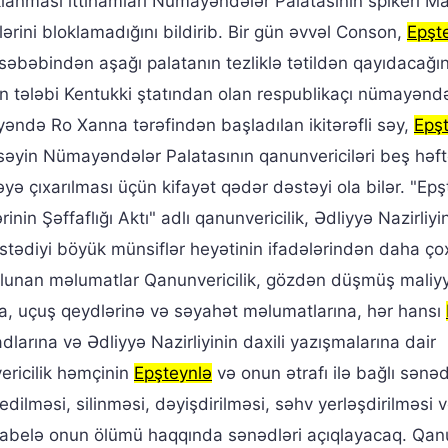
oklanması ittihamları Nümayəndələr Palatasının spikeri M
rini bloklamadığını bildirib. Bir gün əvvəl Conson,
Epşt
ğı səbəbindən aşağı palatanın tezliklə tətildən qayıdacağın
n tələbi Kentukki ştatından olan respublikaçı nümayənd
əndə Ro Xanna tərəfindən başladılan ikitərəfli səy,
Epş
 səyin Nümayəndələr Palatasının qanunvericiləri beş həft
yə çıxarılması üçün kifayət qədər dəstəyi ola bilər. "Ep
inin Şəffaflığı Aktı" adlı qanunvericilik, Ədliyyə Nazirliy
tədiyi böyük münsiflər heyətinin ifadələrindən daha ço
olunan məlumatlar Qanunvericilik, gözdən düşmüş maliyy
ara, uçuş qeydlərinə və səyahət məlumatlarına, hər hansı
dlarına və Ədliyyə Nazirliyinin daxili yazışmalarına dair
ericilik həmçinin
Epşteynlə
və onun ətrafı ilə bağlı sənəd
ilməsi, silinməsi, dəyişdirilməsi, səhv yerləşdirilməsi 
ri, habelə onun ölümü haqqında sənədləri açıqlayacaq. Qa