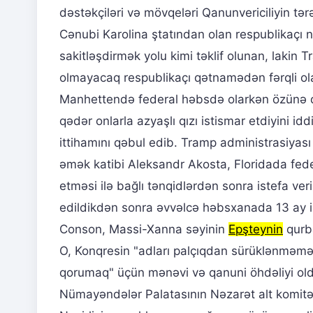
dəstəkçiləri və mövqeləri Qanunvericiliyin tər
Cənubi Karolina ştatından olan respublikaçı n
sakitləşdirmək yolu kimi təklif olunan, lakin
olmayacaq respublikaçı qətnamədən fərqli ol
Manhettendə federal həbsdə olarkən özünə qə
qədər onlarla azyaşlı qızı istismar etdiyini iddi
ittihamını qəbul edib. Tramp administrasiyas
əmək katibi Aleksandr Akosta, Floridada fed
etməsi ilə bağlı tənqidlərdən sonra istefa ver
edildikdən sonra əvvəlcə həbsxanada 13 ay i
Conson, Massi-Xanna səyinin
Epşteynin
qurba
O, Konqresin "adları palçıqdan sürüklənməməs
qorumaq" üçün mənəvi və qanuni öhdəliyi oldu
Nümayəndələr Palatasının Nəzarət alt komitəs