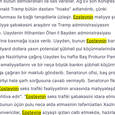
 bütün demokratları ilə səs veriblər. Ağ Ev son Konqres
nald Tramp bütün dastanı "hoaks" adlandırıb, çünki
unması ilə bağlı tənqidlərlə üzləşir.
Epşteynin
maliyyə ş
iyyə şəbəkəsini araşdırır və Tramp administrasiyasını
. Uaydenin ittihamları Ötən il Bayden administrasiyası
ərinə baxmağa icazə verib. Uayden, bunun
Epşteynin
ba
milyard dollara yaxın potensial şübhəli pul köçürmələrin
yyə Nazirliyinə çağırış Uayden bu həftə Baş Prokuror Pa
əməliyyatlarını və bir neçə böyük bankın şübhəli köçür
çağıran bir məktub göndərib. Senatorun ofisi, baş pr
rliyi hələ şərh sorğusuna cavab verməyib. Senatorun fiki
Epşteynin
seks trafiki fəaliyyətinin arxasında maliyyələş
tiva edir". "
Epşteynin
seks trafiki şəbəkəsini idarə et
ə bunun üçün pulu necə əldə etməsinin təfərrüatları Xəzin
nvericilər,
Epşteynə
azyaşlı qızları cəlb etməkdə, hazı