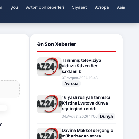
m
Şou
Avtomobil xəbərləri
Siyasət
Avropa
Asia
Ən Son Xəbərlər
Tanınmış televiziya
ulduzu Stiven Ber
saxlanılıb
07.Avqust.2026 10:43
Avropa
16 yaşlı rusiyalı tennisçi
Kristina Lyutova dünya
reytinqində ciddi
irəliləyişə imza atdı
Dünya
04.Avqust.2026 11:06
um
Davina Makkol xərçənglə
mübarizədən sonra