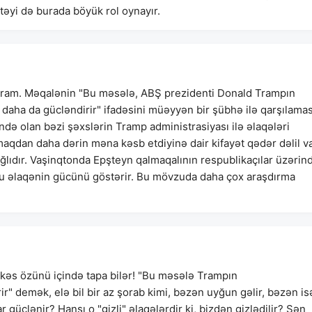
təyi də burada böyük rol oynayır.
şmıram. Məqalənin "Bu məsələ, ABŞ prezidenti Donald Trampın
ı daha da gücləndirir" ifadəsini müəyyən bir şübhə ilə qarşılamas
də olan bəzi şəxslərin Tramp administrasiyası ilə əlaqələri
aqdan daha dərin məna kəsb etdiyinə dair kifayət qədər dəlil va
ğlıdır. Vaşinqtonda Epşteyn qalmaqalının respublikaçılar üzərin
 bu əlaqənin gücünü göstərir. Bu mövzuda daha çox araşdırma
ər kəs özünü içində tapa bilər! "Bu məsələ Trampın
ir" demək, elə bil bir az şorab kimi, bəzən uyğun gəlir, bəzən isə
 güclənir? Hansı o "gizli" əlaqələrdir ki, bizdən gizlədilir? Sən