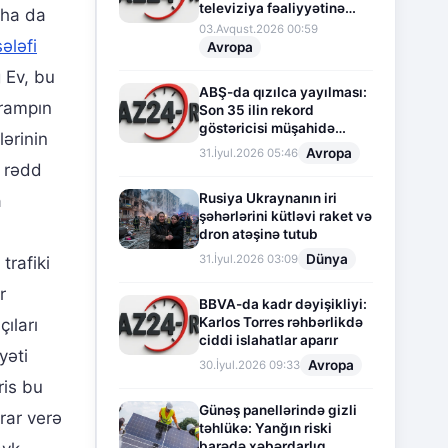
televiziya fəaliyyətinə
aha da
fasilə verir
03.Avqust.2026 00:59
sələfi
Avropa
 Ev, bu
ABŞ-da qızılca yayılması:
Trampın
Son 35 ilin rekord
göstəricisi müşahidə
lərinin
olunur
Avropa
31.İyul.2026 05:46
i rədd
Rusiya Ukraynanın iri
a
şəhərlərini kütləvi raket və
dron atəşinə tutub
Dünya
31.İyul.2026 03:09
trafiki
r
BBVA-da kadr dəyişikliyi:
Karlos Torres rəhbərlikdə
ıları
ciddi islahatlar aparır
yəti
Avropa
30.İyul.2026 09:33
ris bu
Günəş panellərində gizli
ərar verə
təhlükə: Yanğın riski
barədə xəbərdarlıq