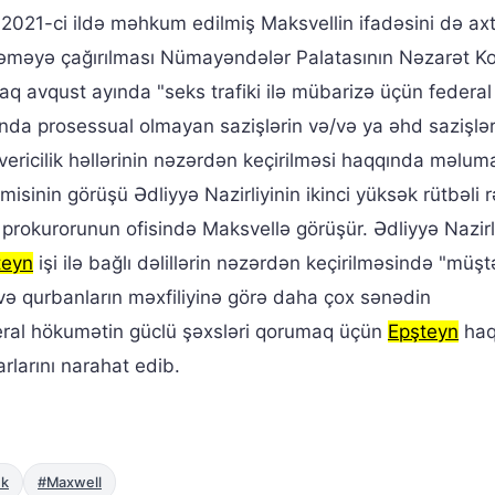
021-ci ildə məhkum edilmiş Maksvellin ifadəsini də axta
hkəməyə çağırılması Nümayəndələr Palatasının Nəzarət K
avqust ayında "seks trafiki ilə mübarizə üçün federal 
rında prosessual olmayan sazişlərin və/və ya əhd sazişlər
vericilik həllərinin nəzərdən keçirilməsi haqqında məlum
misinin görüşü Ədliyyə Nazirliyinin ikinci yüksək rütbəli 
rokurorunun ofisində Maksvellə görüşür. Ədliyyə Nazirli
teyn
işi ilə bağlı dəlillərin nəzərdən keçirilməsində "müşt
ı və qurbanların məxfiliyinə görə daha çox sənədin
eral hökumətin güclü şəxsləri qorumaq üçün
Epşteyn
haq
rlarını narahat edib.
ek
#Maxwell