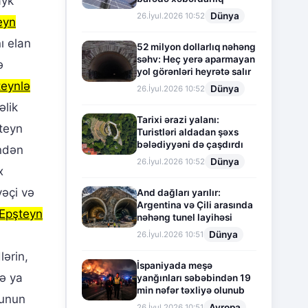
ayk
Dünya
26.İyul.2026 10:52
eyn
ı elan
52 milyon dollarlıq nəhəng
səhv: Heç yerə aparmayan
ə
yol görənləri heyrətə salır
teynlə
Dünya
26.İyul.2026 10:52
əlik
Tarixi ərazi yalanı:
şteyn
Turistləri aldadan şəxs
bələdiyyəni də çaşdırdı
indən
Dünya
26.İyul.2026 10:52
x
əçi və
And dağları yarılır:
Argentina və Çili arasında
Epşteyn
nəhəng tunel layihəsi
Dünya
26.İyul.2026 10:51
lərin,
İspaniyada meşə
və ya
yanğınları səbəbindən 19
min nəfər təxliyə olunub
nunun
Avropa
26.İyul.2026 10:51