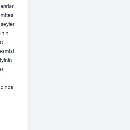
rırlar.
omitəsi
səyləri
inin
at
rəsmisi
yinin
əri
qında