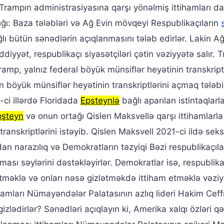
 Trampın administrasiyasına qarşı yönəlmiş ittihamları d
ılığı: Baza tələbləri və Ağ Evin mövqeyi Respublikaçıların
lı bütün sənədlərin açıqlanmasını tələb edirlər. Lakin Ağ
iyyət, respublikaçı siyasətçiləri çətin vəziyyətə salır. 
ramp, yalnız federal böyük münsiflər heyətinin transkript
in böyük münsiflər heyətinin transkriptlərini açmaq tələb
ci illərdə Floridada
Epşteynlə
bağlı aparılan istintaqlarl
pşteyn
və onun ortağı Qislen Maksvellə qarşı ittihamlarla
ranskriptlərini istəyib. Qislen Maksvell 2021-ci ildə seks 
dan narazılıq və Demokratların təzyiqi Bəzi respublikaçıla
ı səylərini dəstəkləyirlər. Demokratlar isə, respublikaç
tməklə və onları nəsə gizlətməkdə ittiham etməklə vəziy
ihamları Nümayəndələr Palatasının azlıq lideri Hakim Ceff
izlədirlər? Sənədləri açıqlayın ki, Amerika xalqı özləri q