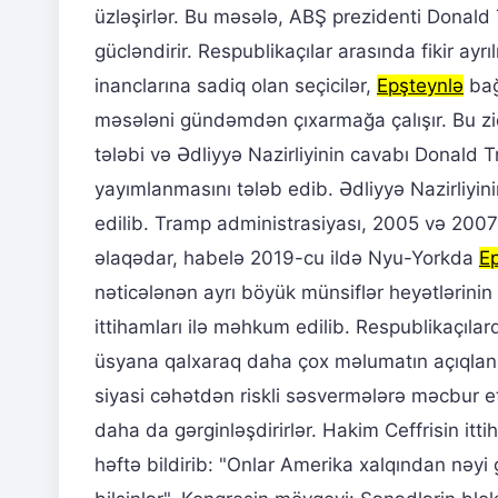
üzləşirlər. Bu məsələ, ABŞ prezidenti Donald
gücləndirir. Respublikaçılar arasında fikir ayr
inanclarına sadiq olan seçicilər,
Epşteynlə
bağ
məsələni gündəmdən çıxarmağa çalışır. Bu zidd
tələbi və Ədliyyə Nazirliyinin cavabı Donald T
yayımlanmasını tələb edib. Ədliyyə Nazirliyin
edilib. Tramp administrasiyası, 2005 və 2007-
əlaqədar, habelə 2019-cu ildə Nyu-Yorkda
E
nəticələnən ayrı böyük münsiflər heyətlərinin t
ittihamları ilə məhkum edilib. Respublikaçılar
üsyana qalxaraq daha çox məlumatın açıqlanmas
siyasi cəhətdən riskli səsvermələrə məcbur e
daha da gərginləşdirirlər. Hakim Ceffrisin itt
həftə bildirib: "Onlar Amerika xalqından nəyi g