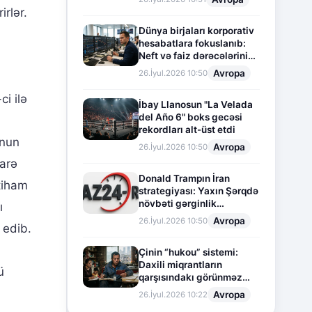
irlər.
Dünya birjaları korporativ
hesabatlara fokuslanıb:
Neft və faiz dərəcələrinin
təsiri altında cari vəziyyət
Avropa
26.İyul.2026 10:50
i ilə
İbay Llanosun "La Velada
del Año 6" boks gecəsi
rekordları alt-üst etdi
onun
Avropa
26.İyul.2026 10:50
darə
Donald Trampın İran
ttiham
strategiyası: Yaxın Şərqdə
növbəti gərginlik
ı
mərhələsi
Avropa
26.İyul.2026 10:50
 edib.
Çinin “hukou” sistemi:
Daxili miqrantların
ü
qarşısındakı görünməz
sədd
Avropa
26.İyul.2026 10:22