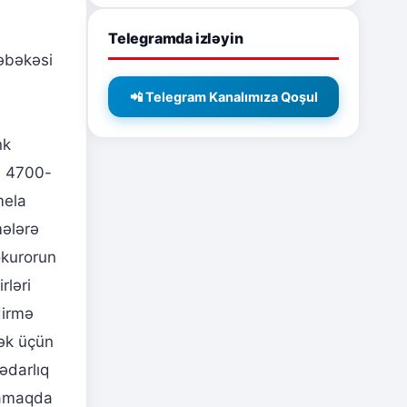
Telegramda izləyin
əbəkəsi
📲 Telegram Kanalımıza Qoşul
nk
də 4700-
mela
mələrə
okurorun
rləri
dirmə
mək üçün
ədarlıq
rlamaqda