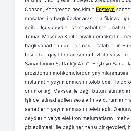
bilsinlər". Konqresin mövqeyi: Sənədlərin bl
Conson, Konqresdə heç kimin
Epşteyn
sənədlə
məsələsi ilə bağlı üzvlər arasında fikir ayrılı
edib. Uçuş qeydləri və səyahət məlumatlarını
Tomas Massi və Kaliforniyalı demokrat nümay
bağlı sənədlərin açıqlanmasını tələb edir. Bu
fasilədən qayıtdıqdan sonra tezliklə səsvermə
Sənədlərinin Şəffaflığı Aktı" "Epşteyn Sənədlər
prezidentin məhkəmələrdən yayımlanmasını is
məlumatın yayımlanmasını tələb edir. Tələb 
onun ortağı Maksvelllə bağlı bütün istintaql
işində istinad edilən şəxslərin və qurumların a
sənədlərin yayımlanmasını tələb edir. Qanunv
qeydlərin və ya elektron məlumatların "məhv ed
gizlədilməsi" ilə bağlı hər hansı bir qeydlə