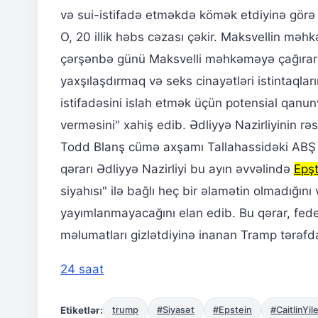
və sui-istifadə etməkdə kömək etdiyinə görə 2
O, 20 illik həbs cəzası çəkir. Maksvellin mə
çərşənbə günü Maksvelli məhkəməyə çağıraraq 
yaxşılaşdırmaq və seks cinayətləri istintaqla
istifadəsini islah etmək üçün potensial qanun
verməsini" xahiş edib. Ədliyyə Nazirliyinin rəs
Todd Blanş cümə axşamı Tallahassidəki ABŞ p
qərarı Ədliyyə Nazirliyi bu ayın əvvəlində
Epş
siyahısı" ilə bağlı heç bir əlamətin olmadığın
yayımlanmayacağını elan edib. Bu qərar, fed
məlumatları gizlətdiyinə inanan Tramp tərəfda
24 saat
Etiketlər:
trump
#Siyasət
#Epstein
#CaitlinYil