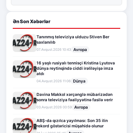
Ən Son Xəbərlər
Tanınmış televiziya ulduzu Stiven Ber
saxlanılıb
Avropa
07.Avqust.2026 10:43
16 yaşlı rusiyalı tennisçi Kristina Lyutova
dünya reytinqində ciddi irəliləyişə imza
atdı
Dünya
04.Avqust.2026 11:06
Davina Makkol xərçənglə mübarizədən
sonra televiziya fəaliyyətinə fasilə verir
Avropa
03.Avqust.2026 00:59
ABŞ-da qızılca yayılması: Son 35 ilin
rekord göstəricisi müşahidə olunur