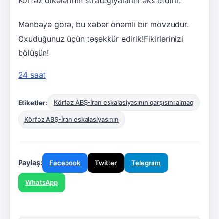
Körfəz ölkələrinin strategiyalarını əks etdirir.
Mənbəyə görə, bu xəbər önəmli bir mövzudur.
Oxuduğunuz üçün təşəkkür edirik!Fikirlərinizi
bölüşün!
24 saat
Etiketlər:
Körfəz ABŞ-İran eskalasiyasının qarşısını almaq
Körfəz ABŞ-İran eskalasiyasının
Paylaş:
Facebook
Twitter
Telegram
WhatsApp