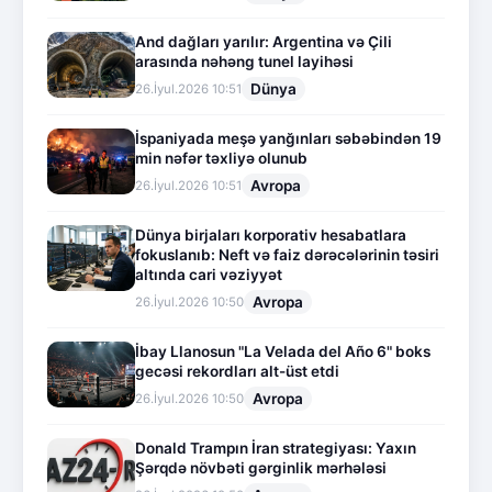
And dağları yarılır: Argentina və Çili
arasında nəhəng tunel layihəsi
Dünya
26.İyul.2026 10:51
İspaniyada meşə yanğınları səbəbindən 19
min nəfər təxliyə olunub
Avropa
26.İyul.2026 10:51
Dünya birjaları korporativ hesabatlara
fokuslanıb: Neft və faiz dərəcələrinin təsiri
altında cari vəziyyət
Avropa
26.İyul.2026 10:50
İbay Llanosun "La Velada del Año 6" boks
gecəsi rekordları alt-üst etdi
Avropa
26.İyul.2026 10:50
Donald Trampın İran strategiyası: Yaxın
Şərqdə növbəti gərginlik mərhələsi