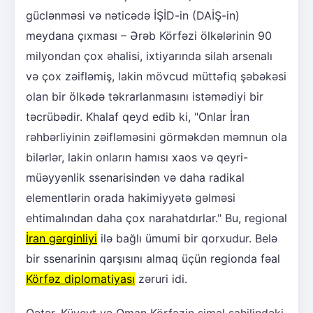
güclənməsi və nəticədə İŞİD-in (DAİŞ-in)
meydana çıxması – Ərəb Körfəzi ölkələrinin 90
milyondan çox əhalisi, ixtiyarında silah arsenalı
və çox zəifləmiş, lakin mövcud müttəfiq şəbəkəsi
olan bir ölkədə təkrarlanmasını istəmədiyi bir
təcrübədir. Khalaf qeyd edib ki, "Onlar İran
rəhbərliyinin zəifləməsini görməkdən məmnun ola
bilərlər, lakin onların hamısı xaos və qeyri-
müəyyənlik ssenarisindən və daha radikal
elementlərin orada hakimiyyətə gəlməsi
ehtimalından daha çox narahatdırlar." Bu, regional
İran gərginliyi
ilə bağlı ümumi bir qorxudur. Belə
bir ssenarinin qarşısını almaq üçün regionda fəal
Körfəz diplomatiyası
zəruri idi.