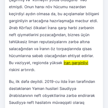
etmişdi. Onun hansı növ hücumu nəzərdən
keçirdiyi aydın olmasa da, bu açıqlamalar bölgəni
gərginliyin artacağına hazırlaşmağa məcbur etdi.
Ərəb Körfəzi ölkələri İrana qarşı hərbi zərbənin
neft qiymətlərini pozacağından, biznes üçün
təhlükəsiz liman reputasiyalarını zərbə altına
salacağından və İranın öz torpaqlarında qisas
hücumlarına səbəb olacağından ehtiyat edirlər.
Bu vəziyyət, regionda yüksək
İran gərginliyi
riskini artırırdı.
Bu, ilk dəfə deyildi. 2019-cu ildə İran tərəfindən
dəstəklənən Yəmən husiləri Səudiyyə
Ərəbistanının neft obyektlərinə zərbə endirərək
Səudiyyə neft hasilatını müvəqqəti olaraq