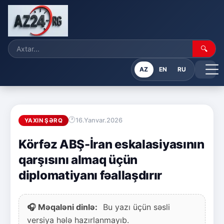
🔍
AZ
EN
RU
16.Yanvar.2026
YAXIN ŞƏRQ
Körfəz ABŞ-İran eskalasiyasının
qarşısını almaq üçün
diplomatiyanı fəallaşdırır
🎧 Məqaləni dinlə:
Bu yazı üçün səsli
versiya hələ hazırlanmayıb.