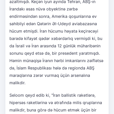
azaltmışdı. Keçən iyun ayında Tehran, ABŞ-ın
İrandakı əsas nüvə obyektinə zərbə
endirməsindən sonra, Amerika qoşunlarına ev
sahibliyi edən Qətərin Əl-Udeyd aviabazasına
hücum etmişdi. İran hücumu həyata keçirəcəyi
barədə kifayət qədər xəbərdarlıq vermişdi ki, bu
da İsrail və İran arasında 12 günlük müharibənin
sonunu qeyd etsə də, bir presedent yaratmışdı.
Həmin münaqişə İranın hərbi imkanlarını zəiflətsə
də, İslam Respublikası hələ də regionda ABŞ
maraqlarına zərər vurmaq üçün arsenalına
malikdir.
Seloom qeyd edib ki, "İran ballistik raketlərə,
hipersəs raketlərinə və ətrafında milis qruplarına
malikdir, buna görə də hücum etmək üçün bir