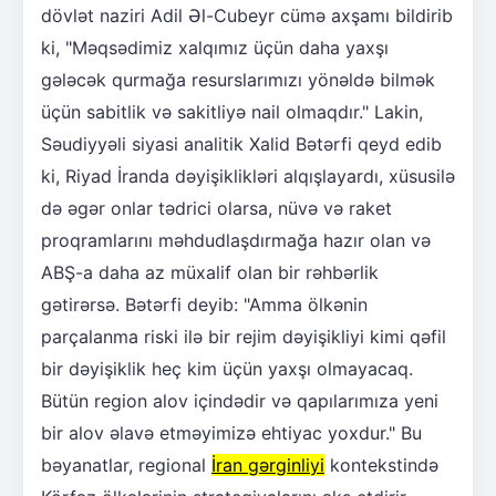
dövlət naziri Adil Əl-Cubeyr cümə axşamı bildirib
ki, "Məqsədimiz xalqımız üçün daha yaxşı
gələcək qurmağa resurslarımızı yönəldə bilmək
üçün sabitlik və sakitliyə nail olmaqdır." Lakin,
Səudiyyəli siyasi analitik Xalid Bətərfi qeyd edib
ki, Riyad İranda dəyişiklikləri alqışlayardı, xüsusilə
də əgər onlar tədrici olarsa, nüvə və raket
proqramlarını məhdudlaşdırmağa hazır olan və
ABŞ-a daha az müxalif olan bir rəhbərlik
gətirərsə. Bətərfi deyib: "Amma ölkənin
parçalanma riski ilə bir rejim dəyişikliyi kimi qəfil
bir dəyişiklik heç kim üçün yaxşı olmayacaq.
Bütün region alov içindədir və qapılarımıza yeni
bir alov əlavə etməyimizə ehtiyac yoxdur." Bu
bəyanatlar, regional
İran gərginliyi
kontekstində