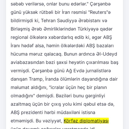
səbəb verilərsə, onlar bunu edərlər." Çərşənbə
günü yüksək rütbəli bir İran rəsmisi "Reuters"ə
bildirmişdi ki, Tehran Səudiyyə Ərəbistanı və
Birləşmiş Ərəb Əmirliklərindən Türkiyəyə qədər
regional ölkələrə xəbərdarlıq edib ki, əgər ABŞ
İranı hədəf alsa, həmin ölkələrdəki ABŞ bazaları
hücuma məruz qalacaq. Bunun ardınca Əl-Udeyd
aviabazasından bəzi şəxsi heyətin çıxarılması baş
vermişdi. Çərşənbə günü Ağ Evdə jurnalistlərə
danışan Tramp, İranda ölümlərin dayandığına dair
məlumat aldığını, "icralar üçün heç bir planın
olmadığını" demişdi. Bəziləri bunu gərginliyi
azaltmaq üçün bir çıxış yolu kimi qəbul etsə də,
ABŞ prezidenti hərbi müdaxiləni istisna
etməmişdi. Bu vəziyyət,
Körfəz diplomatiyası