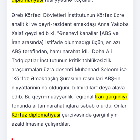
Ərəb Körfəzi Dövlətləri İnstitutunun Körfəz üzrə
analitiki və qeyri-rezident əməkdaşı Anna Yakobs
Xalaf qeyd edib ki, "Ənənəvi kanallar [ABŞ və
İran arasında] istifadə olunmadığı üçün, ən azı
ABŞ tərəfindən, hamı narahat idi." Doha Ali
Tədqiqatlar İnstitutunun kritik təhlükəsizlik
araşdırmaları üzrə dosenti Mühənnəd Seloom isə
"Körfəz Əməkdaşlıq Şurasının rəsmiləri ABŞ-ın
niyyətlərinin nə olduğunu bilmirdilər" deyə əlavə
edib. Bu qeyri-müəyyənlik regional
İran gərginliyi
fonunda artan narahatlıqlara səbəb olurdu. Onlar
Körfəz diplomatiyası
çərçivəsində gərginliyin
azaldılmasına çalışırdılar.