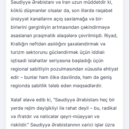
Səudiyyə Ərəbistanı və İran uzun müddətdir ki,
köklü düşmənlər olsalar da, son illərdə rəqabət
ünsiyyət kanallarını açıq saxlamağa və bir-
birlərini gərginliyin artmasından çəkindirməyə
əsaslanan praqmatik əlaqələrə çevrilmişdi. Riyad,
Krallığın neftdən asılılığını şaxələndirmək və
turizm sektorunu gücləndirmək üçün iddialı
iqtisadi islahatlar seriyasına başladığı üçün
regional sabitliyin pozulmasından xüsusilə ehtiyat
edir – bunlar həm ölkə daxilində, həm də geniş
regionda sabitlik tələb edən məqsədlərdir.
Xalaf əlavə edib ki, "Səudiyyə Ərəbistanı heç bir
yerdə rejim dəyişikliyi ilə rahat deyil – bu, radikal
və ifratdır və nəticələr qeyri-müəyyən və
risklidir." Səudiyyə Ərəbistanının xarici işlər üzrə