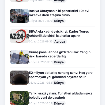
Avropa
31.İyul.2026 05:46
Rusiya Ukraynanın iri şəhərlərini kütləvi
raket və dron atəşinə tutub
Dünya
31.İyul.2026 03:09
BBVA-da kadr dəyişikliyi: Karlos Torres
rəhbərlikdə ciddi islahatlar aparır
Avropa
30.İyul.2026 09:33
Günəş panellərində gizli təhlükə: Yanğın
riski barədə xəbərdarlıq
Dünya
26.İyul.2026 10:52
52 milyon dollarlıq nəhəng səhv: Heç yerə
aparmayan yol görənləri heyrətə salır
Dünya
26.İyul.2026 10:52
Tarixi ərazi yalanı: Turistləri aldadan şəxs
bələdiyyəni də çaşdırdı
Dünya
26.İyul.2026 10:52