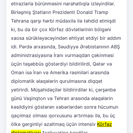
etirazlarla bürünməsini narahatlıqla izləyirdilər.
Birləşmiş Ştatların Prezidenti Donald Tramp
Tehrana qarşı hərbi müdaxilə ilə təhdid etmişdi
ki, bu da bir çox Körfəz dövlətlərinin bölgəni
xaosa sürükləyəcəyindən ehtiyat etdiyi bir addım
idi. Pərdə arxasında, Səudiyyə Ərəbistanının ABŞ
administrasiyasına İranı vurmaqdan çəkinməsi
üçün təşəbbüs göstərdiyi bildirilirdi, Qətər və
Oman isə İran və Amerika rəsmiləri arasında
diplomatik əlaqələrin qurulmasına diqqət
yetirirdi. Müşahidəçilər bildirirdilər ki, çərşənbə
günü Vaşinqton və Tehran arasında əlaqələrin
kəsildiyini göstərən xəbərlərdən sonra hücumun
qaçılmaz olması qorxusunu artırması ilə, bu üç
ölkə gərginliyi azaltmaq üçün intensiv
Körfəz
diplomatiyası
fəaliyyətinə keçdilər.