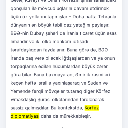
Qətər, Küveyt və Oman Körfəzin şimal sahilindəki
qonşuları ilə mövcudluqlarını davam etdirmək
üçün öz yollarını tapmışlar – Doha hətta Tehranla
dünyanın ən böyük təbii qaz yatağını paylaşır.
BƏƏ-nin Dubay şəhəri də İranla ticarət üçün əsas
limandır və iki ölkə möhkəm iqtisadi
tərəfdaşlıqdan faydalanır. Buna görə də, BƏƏ
İranda baş verə biləcək iğtişaşlardan və ya onun
torpaqlarına edilən hücumlardan böyük zərər
görə bilər. Buna baxmayaraq, Əmirlik rəsmiləri
keçən həftə İsraillə yaxınlaşaraq və Sudan və
Yəməndə fərqli mövqelər tutaraq digər Körfəz
Əməkdaşlıq Şurası ölkələrindən fərqlənərək
səssiz qalmışdılar. Bu kontekstdə,
Körfəz
diplomatiyası
daha da mürəkkəbləşir.