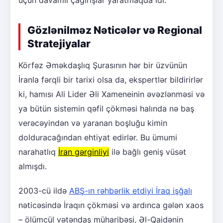
üçün davamlı çağırışlar yaratmaqda idi.
Gözlənilməz Nəticələr və Regional
Stratejiyalar
Körfəz Əməkdaşlıq Şurasının hər bir üzvünün
İranla fərqli bir tarixi olsa da, ekspertlər bildirirlər
ki, hamısı Ali Lider Əli Xameneinin əvəzlənməsi və
ya bütün sistemin qəfil çökməsi halında nə baş
verəcəyindən və yaranan boşluğu kimin
dolduracağından ehtiyat edirlər. Bu ümumi
narahatlıq
İran gərginliyi
ilə bağlı geniş vüsət
almışdı.
2003-cü ildə
ABŞ-ın rəhbərlik etdiyi İraq işğalı
nəticəsində İraqın çökməsi və ardınca gələn xaos
– ölümcül vətəndaş müharibəsi, Əl-Qaidənin