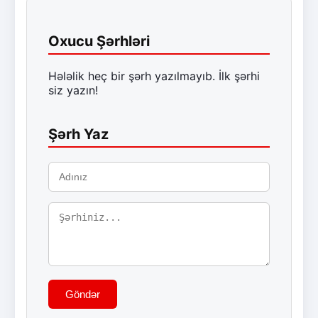
Oxucu Şərhləri
Hələlik heç bir şərh yazılmayıb. İlk şərhi
siz yazın!
Şərh Yaz
Göndər