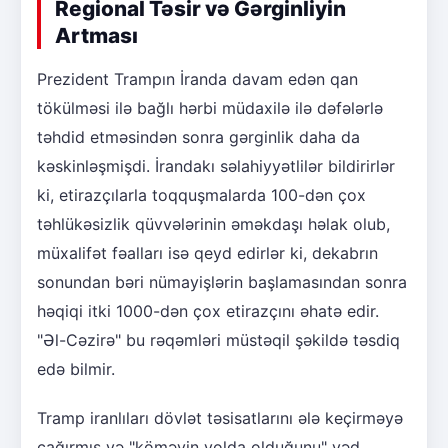
Regional Təsir və Gərginliyin
Artması
Prezident Trampın İranda davam edən qan
tökülməsi ilə bağlı hərbi müdaxilə ilə dəfələrlə
təhdid etməsindən sonra gərginlik daha da
kəskinləşmişdi. İrandakı səlahiyyətlilər bildirirlər
ki, etirazçılarla toqquşmalarda 100-dən çox
təhlükəsizlik qüvvələrinin əməkdaşı həlak olub,
müxalifət fəalları isə qeyd edirlər ki, dekabrın
sonundan bəri nümayişlərin başlamasından sonra
həqiqi itki 1000-dən çox etirazçını əhatə edir.
"Əl-Cəzirə" bu rəqəmləri müstəqil şəkildə təsdiq
edə bilmir.
Tramp iranlıları dövlət təsisatlarını ələ keçirməyə
çağırmış və "köməyin yolda olduğunu" vəd