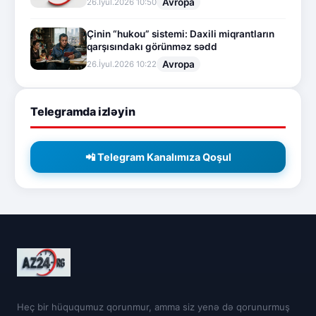
Avropa
26.İyul.2026 10:50
Çinin “hukou” sistemi: Daxili miqrantların
qarşısındakı görünməz sədd
Avropa
26.İyul.2026 10:22
Telegramda izləyin
📲 Telegram Kanalımıza Qoşul
Heç bir hüququmuz qorunmur, amma siz yenə də qorunurmuş