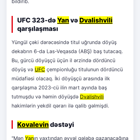
bildirib.
UFC 323-də
Yan
və
Dvalishvili
qarşılaşması
Yüngül çəki dərəcəsində titul uğrunda döyüş
dekabrın 6-da Las-Veqasda (ABŞ) baş tutacaq.
Bu, gürcü döyüşçü üçün il ərzində dördüncü
döyüş və
UFC
çempionluğu titulunun dördüncü
müdafiəsi olacaq. İki döyüşçü arasında ilk
qarşılaşma 2023-cü ilin mart ayında baş
tutmuşdu və həmin döyüşdə
Dvalishvili
hakimlərin yekdil qərarı ilə qalib gəlmişdi.
Kovalevin
dəstəyi
"Mən
Yan
ın vaxtından əvvəl qələbə qazanacağına