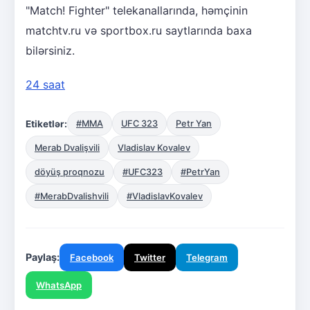
"Match! Fighter" telekanallarında, həmçinin
matchtv.ru və sportbox.ru saytlarında baxa
bilərsiniz.
24 saat
Etiketlər:
#MMA
UFC 323
Petr Yan
Merab Dvalişvili
Vladislav Kovalev
döyüş proqnozu
#UFC323
#PetrYan
#MerabDvalishvili
#VladislavKovalev
Paylaş:
Facebook
Twitter
Telegram
WhatsApp