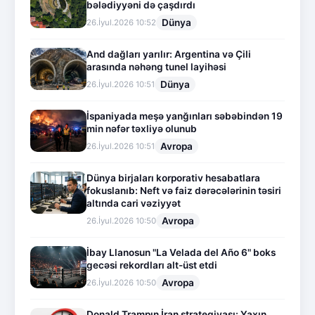
bələdiyyəni də çaşdırdı
Dünya
26.İyul.2026 10:52
And dağları yarılır: Argentina və Çili
arasında nəhəng tunel layihəsi
Dünya
26.İyul.2026 10:51
İspaniyada meşə yanğınları səbəbindən 19
min nəfər təxliyə olunub
Avropa
26.İyul.2026 10:51
Dünya birjaları korporativ hesabatlara
fokuslanıb: Neft və faiz dərəcələrinin təsiri
altında cari vəziyyət
Avropa
26.İyul.2026 10:50
İbay Llanosun "La Velada del Año 6" boks
gecəsi rekordları alt-üst etdi
Avropa
26.İyul.2026 10:50
Donald Trampın İran strategiyası: Yaxın