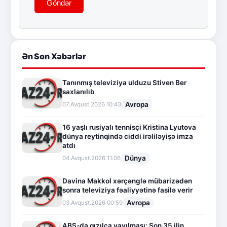
Göndər
Ən Son Xəbərlər
Tanınmış televiziya ulduzu Stiven Ber
saxlanılıb
Avropa
07.Avqust.2026 10:43
16 yaşlı rusiyalı tennisçi Kristina Lyutova
dünya reytinqində ciddi irəliləyişə imza
atdı
Dünya
04.Avqust.2026 11:06
Davina Makkol xərçənglə mübarizədən
sonra televiziya fəaliyyətinə fasilə verir
Avropa
03.Avqust.2026 00:59
ABŞ-da qızılca yayılması: Son 35 ilin