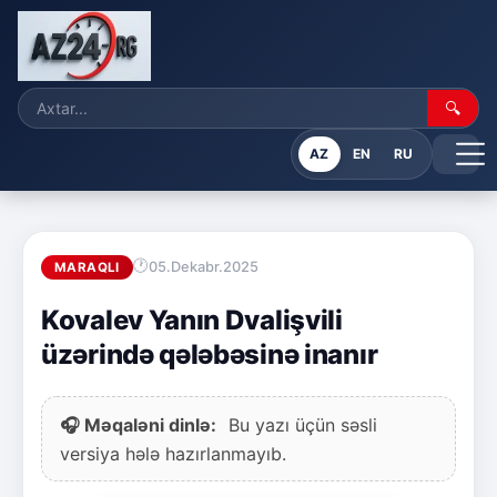
🔍
AZ
EN
RU
05.Dekabr.2025
MARAQLI
Kovalev Yanın Dvalişvili
üzərində qələbəsinə inanır
🎧 Məqaləni dinlə:
Bu yazı üçün səsli
versiya hələ hazırlanmayıb.