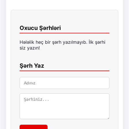
Oxucu Şərhləri
Hələlik heç bir şərh yazılmayıb. İlk şərhi
siz yazın!
Şərh Yaz