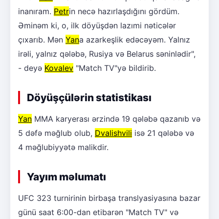
inanıram.
Petr
in necə hazırlaşdığını gördüm.
Əminəm ki, o, ilk döyüşdən lazımi nəticələr
çıxarıb. Mən
Yan
a azarkeşlik edəcəyəm. Yalnız
irəli, yalnız qələbə, Rusiya və Belarus səninlədir",
- deyə
Kovalev
"Match TV"yə bildirib.
Döyüşçülərin statistikası
Yan
MMA karyerası ərzində 19 qələbə qazanıb və
5 dəfə məğlub olub,
Dvalishvili
isə 21 qələbə və
4 məğlubiyyətə malikdir.
Yayım məlumatı
UFC 323 turnirinin birbaşa translyasiyasına bazar
günü saat 6:00-dan etibarən "Match TV" və