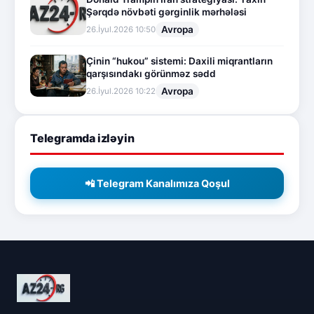
Şərqdə növbəti gərginlik mərhələsi
Avropa
26.İyul.2026 10:50
Çinin “hukou” sistemi: Daxili miqrantların
qarşısındakı görünməz sədd
Avropa
26.İyul.2026 10:22
Telegramda izləyin
📲 Telegram Kanalımıza Qoşul