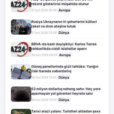
rekord göstəricisi müşahidə olunur
Avropa
31.İyul.2026 05:46
Rusiya Ukraynanın iri şəhərlərini kütləvi
raket və dron atəşinə tutub
Dünya
31.İyul.2026 03:09
BBVA-da kadr dəyişikliyi: Karlos Torres
rəhbərlikdə ciddi islahatlar aparır
Avropa
30.İyul.2026 09:33
Günəş panellərində gizli təhlükə: Yanğın
riski barədə xəbərdarlıq
Dünya
26.İyul.2026 10:52
52 milyon dollarlıq nəhəng səhv: Heç yerə
aparmayan yol görənləri heyrətə salır
Dünya
26.İyul.2026 10:52
Tarixi ərazi yalanı: Turistləri aldadan şəxs