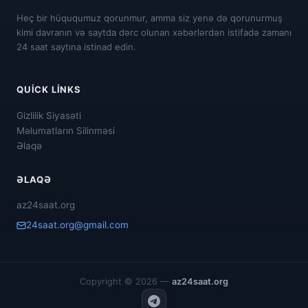
Heç bir hüququmuz qorunmur, amma siz yenə də qorunurmuş
kimi davranın və saytda dərc olunan xəbərlərdən istifadə zamanı
24 saat saytına istinad edin.
QUICK LINKS
Gizlilik Siyasəti
Məlumatların Silinməsi
Əlaqə
ƏLAQƏ
az24saat.org
24saat.org@gmail.com
Copyright © 2026 —
az24saat.org