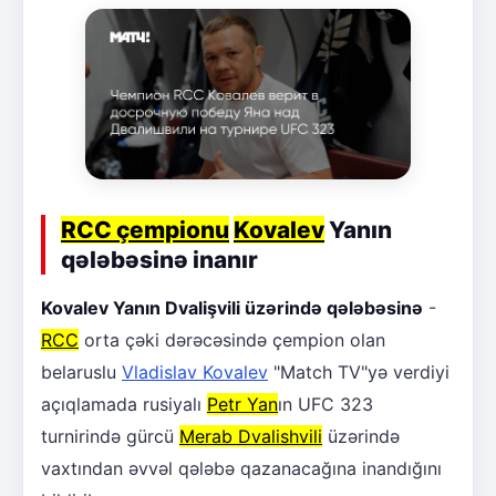
RCC çempionu
Kovalev
Yanın
qələbəsinə inanır
Kovalev Yanın Dvalişvili üzərində qələbəsinə
-
RCC
orta çəki dərəcəsində çempion olan
belaruslu
Vladislav Kovalev
"Match TV"yə verdiyi
açıqlamada rusiyalı
Petr Yan
ın UFC 323
turnirində gürcü
Merab Dvalishvili
üzərində
vaxtından əvvəl qələbə qazanacağına inandığını