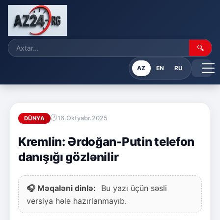
🔍
AZ
EN
RU
16.Oktyabr.2025
DÜNYA
Kremlin: Ərdoğan-Putin telefon
danışığı gözlənilir
🎧 Məqaləni dinlə:
Bu yazı üçün səsli
versiya hələ hazırlanmayıb.