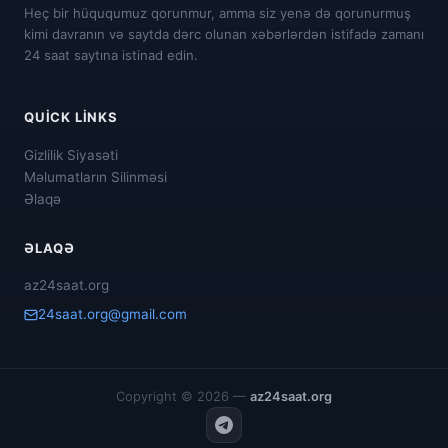
Heç bir hüququmuz qorunmur, amma siz yenə də qorunurmuş
kimi davranın və saytda dərc olunan xəbərlərdən istifadə zamanı
24 saat saytına istinad edin.
QUICK LINKS
Gizlilik Siyasəti
Məlumatların Silinməsi
Əlaqə
ƏLAQƏ
az24saat.org
24saat.org@gmail.com
Copyright © 2026 —
az24saat.org