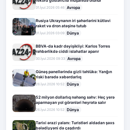
rekord göstəricisi müşahidə olunur
Avropa
31.İyul.2026 05:46
Rusiya Ukraynanın iri şəhərlərini kütləvi
raket və dron atəşinə tutub
Dünya
31.İyul.2026 03:09
BBVA-da kadr dəyişikliyi: Karlos Torres
rəhbərlikdə ciddi islahatlar aparır
Avropa
30.İyul.2026 09:33
Günəş panellərində gizli təhlükə: Yanğın
riski barədə xəbərdarlıq
Dünya
26.İyul.2026 10:52
52 milyon dollarlıq nəhəng səhv: Heç yerə
aparmayan yol görənləri heyrətə salır
Dünya
26.İyul.2026 10:52
Tarixi ərazi yalanı: Turistləri aldadan şəxs
bələdiyyəni də çaşdırdı