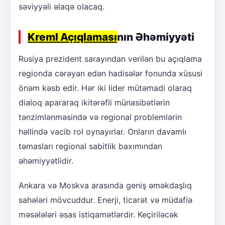
səviyyəli əlaqə olacaq.
Kreml Açıqlaması
nın Əhəmiyyəti
Rusiya prezident sarayından verilən bu açıqlama
regionda cərəyan edən hadisələr fonunda xüsusi
önəm kəsb edir. Hər iki lider mütəmadi olaraq
dialoq apararaq ikitərəfli münasibətlərin
tənzimlənməsində və regional problemlərin
həllində vacib rol oynayırlar. Onların davamlı
təmasları regional sabitlik baxımından
əhəmiyyətlidir.
Ankara və Moskva arasında geniş əməkdaşlıq
sahələri mövcuddur. Enerji, ticarət və müdafiə
məsələləri əsas istiqamətlərdir. Keçiriləcək