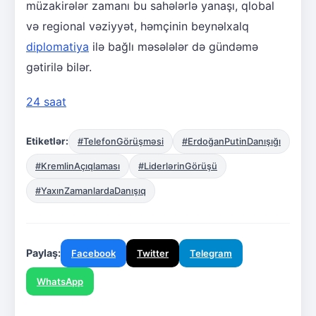
müzakirələr zamanı bu sahələrlə yanaşı, qlobal
və regional vəziyyət, həmçinin beynəlxalq
diplomatiya
ilə bağlı məsələlər də gündəmə
gətirilə bilər.
24 saat
Etiketlər:
#TelefonGörüşməsi
#ErdoğanPutinDanışığı
#KremlinAçıqlaması
#LiderlərinGörüşü
#YaxınZamanlardaDanışıq
Paylaş:
Facebook
Twitter
Telegram
WhatsApp