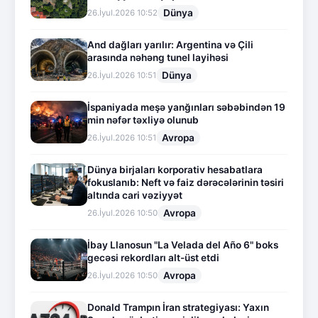
Dünya
26.İyul.2026 10:52
And dağları yarılır: Argentina və Çili
arasında nəhəng tunel layihəsi
Dünya
26.İyul.2026 10:51
İspaniyada meşə yanğınları səbəbindən 19
min nəfər təxliyə olunub
Avropa
26.İyul.2026 10:51
Dünya birjaları korporativ hesabatlara
fokuslanıb: Neft və faiz dərəcələrinin təsiri
altında cari vəziyyət
Avropa
26.İyul.2026 10:50
İbay Llanosun "La Velada del Año 6" boks
gecəsi rekordları alt-üst etdi
Avropa
26.İyul.2026 10:50
Donald Trampın İran strategiyası: Yaxın