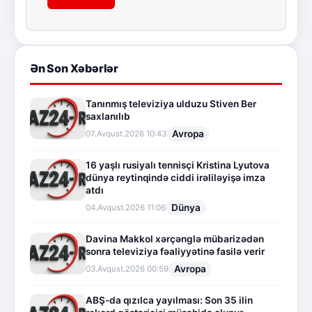
Ən Son Xəbərlər
Tanınmış televiziya ulduzu Stiven Ber
saxlanılıb
Avropa
07.Avqust.2026 10:43
16 yaşlı rusiyalı tennisçi Kristina Lyutova
dünya reytinqində ciddi irəliləyişə imza
atdı
Dünya
04.Avqust.2026 11:06
Davina Makkol xərçənglə mübarizədən
sonra televiziya fəaliyyətinə fasilə verir
Avropa
03.Avqust.2026 00:59
ABŞ-da qızılca yayılması: Son 35 ilin