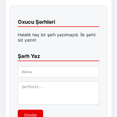
Oxucu Şərhləri
Hələlik heç bir şərh yazılmayıb. İlk şərhi
siz yazın!
Şərh Yaz
Göndər