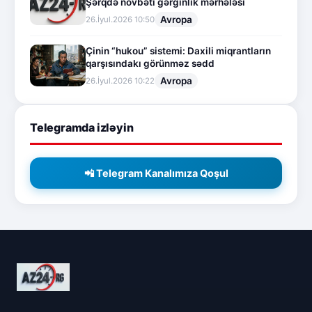
Şərqdə növbəti gərginlik mərhələsi
Avropa
26.İyul.2026 10:50
Çinin “hukou” sistemi: Daxili miqrantların
qarşısındakı görünməz sədd
Avropa
26.İyul.2026 10:22
Telegramda izləyin
📲 Telegram Kanalımıza Qoşul