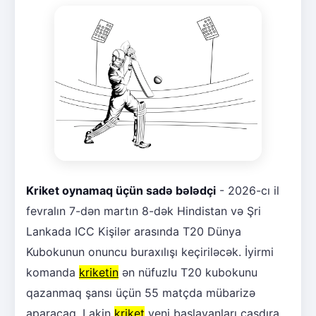
Kriket oynamaq üçün sadə bələdçi
- 2026-cı il
fevralın 7-dən martın 8-dək Hindistan və Şri
Lankada ICC Kişilər arasında T20 Dünya
Kubokunun onuncu buraxılışı keçiriləcək. İyirmi
komanda
kriketin
ən nüfuzlu T20 kubokunu
qazanmaq şansı üçün 55 matçda mübarizə
aparacaq. Lakin
kriket
yeni başlayanları çaşdıra