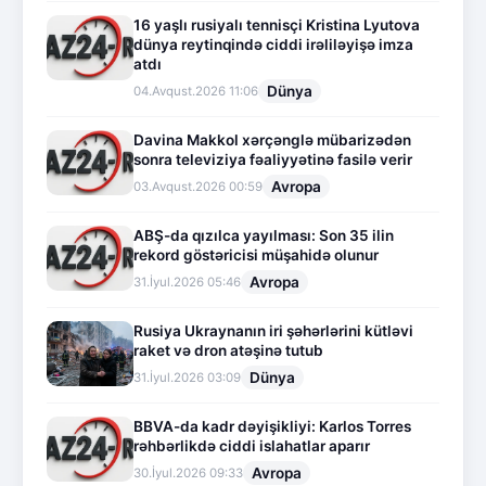
16 yaşlı rusiyalı tennisçi Kristina Lyutova
dünya reytinqində ciddi irəliləyişə imza
atdı
Dünya
04.Avqust.2026 11:06
Davina Makkol xərçənglə mübarizədən
sonra televiziya fəaliyyətinə fasilə verir
Avropa
03.Avqust.2026 00:59
ABŞ-da qızılca yayılması: Son 35 ilin
rekord göstəricisi müşahidə olunur
Avropa
31.İyul.2026 05:46
Rusiya Ukraynanın iri şəhərlərini kütləvi
raket və dron atəşinə tutub
Dünya
31.İyul.2026 03:09
BBVA-da kadr dəyişikliyi: Karlos Torres
rəhbərlikdə ciddi islahatlar aparır
Avropa
30.İyul.2026 09:33