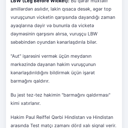
LBW (Leg Before Wicket):
Bu qərar müxtəlif
amillərdən asılıdır, lakin qısaca desək, əgər top
vuruşçunun vicketin qarşısında dayandığı zaman
ayaqlarına dəyir və bununla da vicketə
dəyməsinin qarşısını alırsa, vuruşçu LBW
səbəbindən oyundan kənarlaşdırıla bilər.
"Aut" işarəsini vermək üçün meydanın
mərkəzində dayanan hakim vuruşçunun
kənarlaşdırıldığını bildirmək üçün işarət
barmağını qaldırır.
Bu jest tez-tez hakimin "barmağını qaldırması"
kimi xatırlanır.
Hakim Paul Reiffel Qərbi Hindistan və Hindistan
arasında Test matçı zamanı dörd xalı siqnal verir.