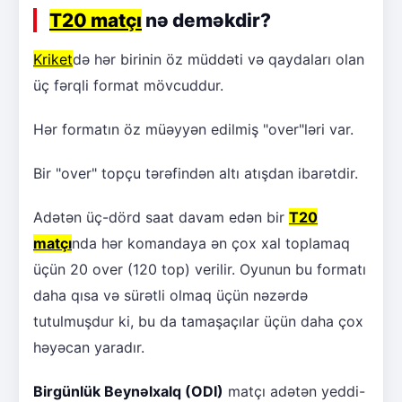
T20 matçı
nə deməkdir?
Kriket
də hər birinin öz müddəti və qaydaları olan
üç fərqli format mövcuddur.
Hər formatın öz müəyyən edilmiş "over"ləri var.
Bir "over" topçu tərəfindən altı atışdan ibarətdir.
Adətən üç-dörd saat davam edən bir
T20
matçı
nda hər komandaya ən çox xal toplamaq
üçün 20 over (120 top) verilir. Oyunun bu formatı
daha qısa və sürətli olmaq üçün nəzərdə
tutulmuşdur ki, bu da tamaşaçılar üçün daha çox
həyəcan yaradır.
Birgünlük Beynəlxalq (ODI)
matçı adətən yeddi-