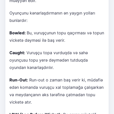
müəyyən edir.
Oyunçunu kənarlaşdırmanın ən yaygın yolları
bunlardır:
Bowled:
Bu, vuruşçunun topu qaçırması və topun
vicketə dəyməsi ilə baş verir.
Caught:
Vuruşçu topa vurduqda və sahə
oyunçusu topu yerə dəymədən tutduqda
oyundan kənarlaşdırılır.
Run-Out:
Run-out o zaman baş verir ki, müdafiə
edən komanda vuruşçu xal toplamağa çalışarkən
və meydançanın əks tərəfinə çatmadan topu
vicketə atır.