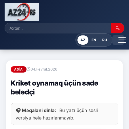
🔍
AZ
EN
RU
04.Fevral.2026
ASIA
Kriket oynamaq üçün sadə
bələdçi
🎧 Məqaləni dinlə:
Bu yazı üçün səsli
versiya hələ hazırlanmayıb.