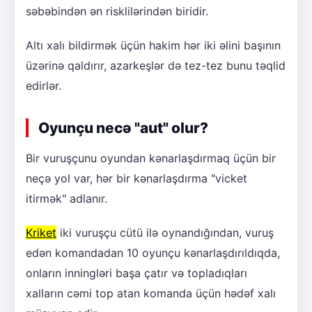
səbəbindən ən risklilərindən biridir.
Altı xalı bildirmək üçün hakim hər iki əlini başının
üzərinə qaldırır, azarkeşlər də tez-tez bunu təqlid
edirlər.
Oyunçu necə "aut" olur?
Bir vuruşçunu oyundan kənarlaşdırmaq üçün bir
neçə yol var, hər bir kənarlaşdırma "vicket
itirmək" adlanır.
Kriket
iki vuruşçu cütü ilə oynandığından, vuruş
edən komandadan 10 oyunçu kənarlaşdırıldıqda,
onların inningləri başa çatır və topladıqları
xalların cəmi top atan komanda üçün hədəf xalı