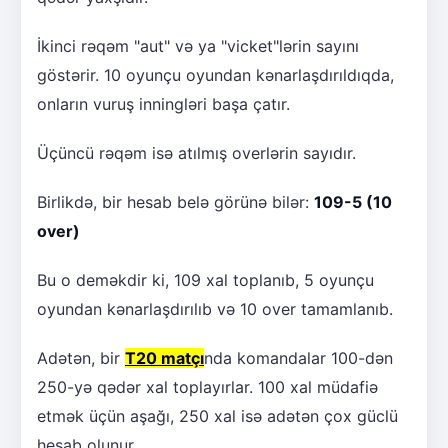
İkinci rəqəm "aut" və ya "vicket"lərin sayını
göstərir. 10 oyunçu oyundan kənarlaşdırıldıqda,
onların vuruş inningləri başa çatır.
Üçüncü rəqəm isə atılmış overlərin sayıdır.
Birlikdə, bir hesab belə görünə bilər:
109-5 (10
over)
Bu o deməkdir ki, 109 xal toplanıb, 5 oyunçu
oyundan kənarlaşdırılıb və 10 over tamamlanıb.
Adətən, bir
T20 matçı
nda komandalar 100-dən
250-yə qədər xal toplayırlar. 100 xal müdafiə
etmək üçün aşağı, 250 xal isə adətən çox güclü
hesab olunur.