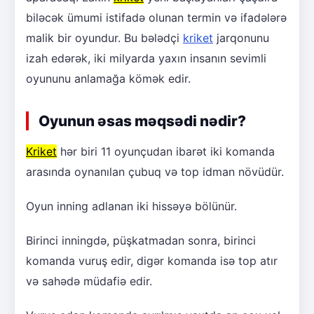
biləcək ümumi istifadə olunan termin və ifadələrə
malik bir oyundur. Bu bələdçi
kriket
jarqonunu
izah edərək, iki milyarda yaxın insanın sevimli
oyununu anlamağa kömək edir.
Oyunun əsas məqsədi nədir?
Kriket
hər biri 11 oyunçudan ibarət iki komanda
arasında oynanılan çubuq və top idman növüdür.
Oyun inning adlanan iki hissəyə bölünür.
Birinci inningdə, püşkatmadan sonra, birinci
komanda vuruş edir, digər komanda isə top atır
və sahədə müdafiə edir.