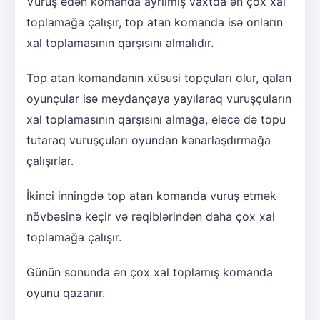
Vuruş edən komanda ayrılmış vaxtda ən çox xal
toplamağa çalışır, top atan komanda isə onların
xal toplamasının qarşısını almalıdır.
Top atan komandanın xüsusi topçuları olur, qalan
oyunçular isə meydançaya yayılaraq vuruşçuların
xal toplamasının qarşısını almağa, eləcə də topu
tutaraq vuruşçuları oyundan kənarlaşdırmağa
çalışırlar.
İkinci inningdə top atan komanda vuruş etmək
növbəsinə keçir və rəqiblərindən daha çox xal
toplamağa çalışır.
Günün sonunda ən çox xal toplamış komanda
oyunu qazanır.