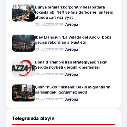
Dünya birjaları korporativ hesabatlara
fokuslanıb: Neft və faiz dərəcələrinin təsiri
altında cari vəziyyət
Avropa
26.İyul.2026 10:50
İbay Llanosun "La Velada del Año 6" boks
gecəsi rekordları alt-üst etdi
Avropa
26.İyul.2026 10:50
Donald Trampın İran strategiyası: Yaxın
Şərqdə növbəti gərginlik mərhələsi
Avropa
26.İyul.2026 10:50
Çinin “hukou” sistemi: Daxili miqrantların
qarşısındakı görünməz sədd
Avropa
26.İyul.2026 10:22
Telegramda izləyin