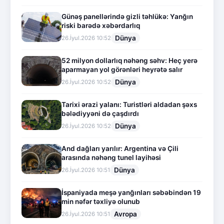
Günəş panellərində gizli təhlükə: Yanğın
riski barədə xəbərdarlıq
Dünya
26.İyul.2026 10:52
52 milyon dollarlıq nəhəng səhv: Heç yerə
aparmayan yol görənləri heyrətə salır
Dünya
26.İyul.2026 10:52
Tarixi ərazi yalanı: Turistləri aldadan şəxs
bələdiyyəni də çaşdırdı
Dünya
26.İyul.2026 10:52
And dağları yarılır: Argentina və Çili
arasında nəhəng tunel layihəsi
Dünya
26.İyul.2026 10:51
İspaniyada meşə yanğınları səbəbindən 19
min nəfər təxliyə olunub
Avropa
26.İyul.2026 10:51