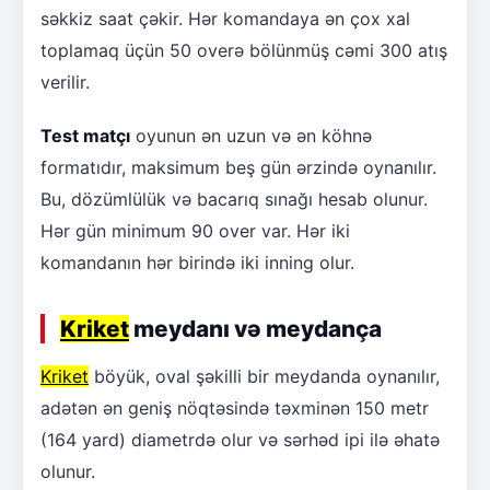
səkkiz saat çəkir. Hər komandaya ən çox xal
toplamaq üçün 50 overə bölünmüş cəmi 300 atış
verilir.
Test matçı
oyunun ən uzun və ən köhnə
formatıdır, maksimum beş gün ərzində oynanılır.
Bu, dözümlülük və bacarıq sınağı hesab olunur.
Hər gün minimum 90 over var. Hər iki
komandanın hər birində iki inning olur.
Kriket
meydanı və meydança
Kriket
böyük, oval şəkilli bir meydanda oynanılır,
adətən ən geniş nöqtəsində təxminən 150 metr
(164 yard) diametrdə olur və sərhəd ipi ilə əhatə
olunur.