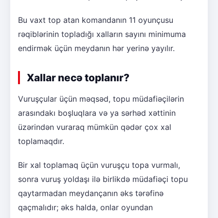
Bu vaxt top atan komandanın 11 oyunçusu
rəqiblərinin topladığı xalların sayını minimuma
endirmək üçün meydanın hər yerinə yayılır.
Xallar necə toplanır?
Vuruşçular üçün məqsəd, topu müdafiəçilərin
arasındakı boşluqlara və ya sərhəd xəttinin
üzərindən vuraraq mümkün qədər çox xal
toplamaqdır.
Bir xal toplamaq üçün vuruşçu topa vurmalı,
sonra vuruş yoldaşı ilə birlikdə müdafiəçi topu
qaytarmadan meydançanın əks tərəfinə
qaçmalıdır; əks halda, onlar oyundan