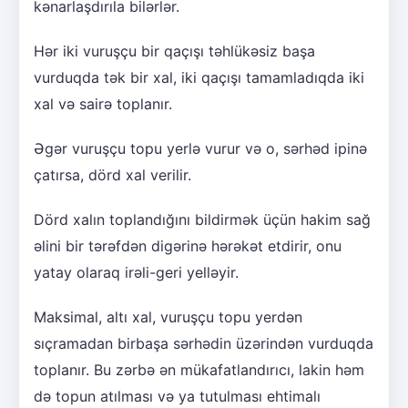
kənarlaşdırıla bilərlər.
Hər iki vuruşçu bir qaçışı təhlükəsiz başa
vurduqda tək bir xal, iki qaçışı tamamladıqda iki
xal və sairə toplanır.
Əgər vuruşçu topu yerlə vurur və o, sərhəd ipinə
çatırsa, dörd xal verilir.
Dörd xalın toplandığını bildirmək üçün hakim sağ
əlini bir tərəfdən digərinə hərəkət etdirir, onu
yatay olaraq irəli-geri yelləyir.
Maksimal, altı xal, vuruşçu topu yerdən
sıçramadan birbaşa sərhədin üzərindən vurduqda
toplanır. Bu zərbə ən mükafatlandırıcı, lakin həm
də topun atılması və ya tutulması ehtimalı