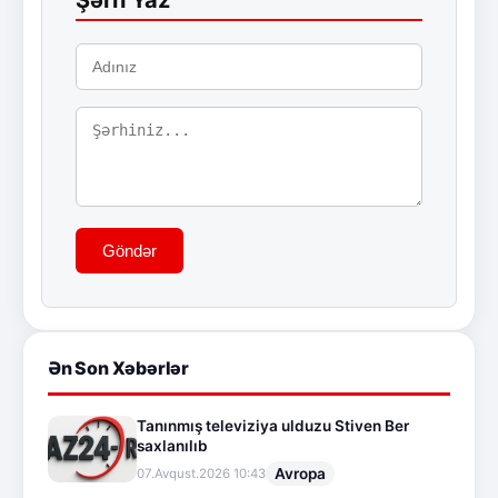
Şərh Yaz
Göndər
Ən Son Xəbərlər
Tanınmış televiziya ulduzu Stiven Ber
saxlanılıb
Avropa
07.Avqust.2026 10:43