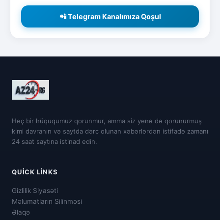
📲 Telegram Kanalımıza Qoşul
Heç bir hüququmuz qorunmur, amma siz yenə də qorunurmuş
kimi davranın və saytda dərc olunan xəbərlərdən istifadə zamanı
24 saat saytına istinad edin.
QUICK LINKS
Gizlilik Siyasəti
Məlumatların Silinməsi
Əlaqə