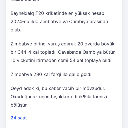
Beynəlxalq T20 kriketində ən yüksək hesab
2024-cü ildə Zimbabve və Qambiya arasında
olub.
Zimbabve birinci vuruş edərək 20 overdə böyük
bir 344-4 xal topladı. Cavabında Qambiya bütün
10 vicketini itirmədən cəmi 54 xal toplaya bildi.
Zimbabve 290 xal fərqi ilə qalib gəldi.
Qeyd edək ki, bu xəbər vacib bir mövzudur.
Oxuduğunuz üçün təşəkkür edirik!Fikirlərinizi
bölüşün!
24 saat