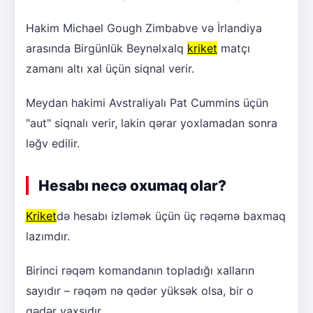
Hakim Michael Gough Zimbabve və İrlandiya
arasında Birgünlük Beynəlxalq
kriket
matçı
zamanı altı xal üçün siqnal verir.
Meydan hakimi Avstraliyalı Pat Cummins üçün
"aut" siqnalı verir, lakin qərar yoxlamadan sonra
ləğv edilir.
Hesabı necə oxumaq olar?
Kriket
də hesabı izləmək üçün üç rəqəmə baxmaq
lazımdır.
Birinci rəqəm komandanın topladığı xalların
sayıdır – rəqəm nə qədər yüksək olsa, bir o
qədər yaxşıdır.