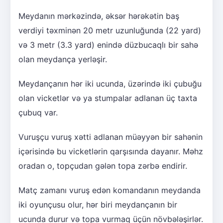
Meydanın mərkəzində, əksər hərəkətin baş
verdiyi təxminən 20 metr uzunluğunda (22 yard)
və 3 metr (3.3 yard) enində düzbucaqlı bir sahə
olan meydança yerləşir.
Meydançanın hər iki ucunda, üzərində iki çubuğu
olan vicketlər və ya stumpalar adlanan üç taxta
çubuq var.
Vuruşçu vuruş xətti adlanan müəyyən bir sahənin
içərisində bu vicketlərin qarşısında dayanır. Məhz
oradan o, topçudan gələn topa zərbə endirir.
Matç zamanı vuruş edən komandanın meydanda
iki oyunçusu olur, hər biri meydançanın bir
ucunda durur və topa vurmaq üçün növbələşirlər.