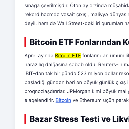
sınağa çevrilmişdir. Ötən ay ərzində müşahid
rekord həcmdə vəsait çıxışı, maliyyə dünyasın
deyil, həm də Wall Street-dəki iri qurumları 
Bitcoin ETF Fonlarından Kü
Aprel ayında
Bitcoin ETF
fonlarından ümumilik
narazılıq dalğasına səbəb oldu. Reuters-in 
IBIT-dən tək bir gündə 523 milyon dollar reko
başladığı gündən bəri ən böyük günlük çıxış id
proqnozlaşdırırlar. JPMorgan kimi böyük maliyy
əlaqələndirir.
Bitcoin
və Ethereum üçün pərakən
Bazar Stress Testi və Lik