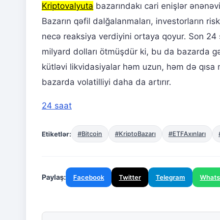
Kriptovalyuta
bazarındakı cari enişlər ənənəvi
Bazarın qəfil dalğalanmaları, investorların risk
necə reaksiya verdiyini ortaya qoyur. Son 24
milyard dolları ötmüşdür ki, bu da bazarda gə
kütləvi likvidasiyalar həm uzun, həm də qısa 
bazarda volatilliyi daha da artırır.
24 saat
Etiketlər:
#Bitcoin
#KriptoBazarı
#ETFAxınları
Paylaş:
Facebook
Twitter
Telegram
What