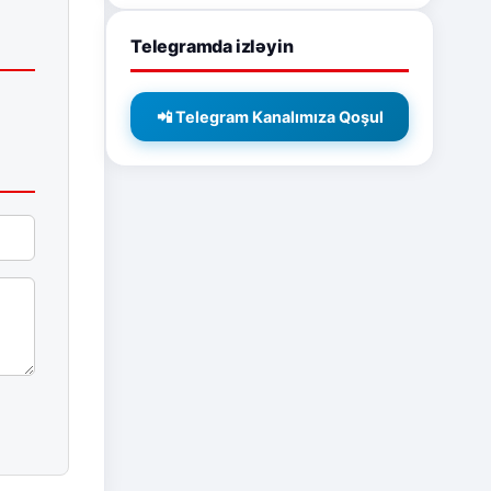
Telegramda izləyin
📲 Telegram Kanalımıza Qoşul