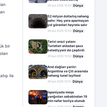
dan
Dünya
26.İyul.2026 10:52
arı
52 milyon dollarlıq nəhəng
səhv: Heç yerə aparmayan
yol görənləri heyrətə salır
Dünya
26.İyul.2026 10:52
Tarixi ərazi yalanı:
ük bir
Turistləri aldadan şəxs
bələdiyyəni də çaşdırdı
olan
Dünya
26.İyul.2026 10:52
ə
And dağları yarılır:
Argentina və Çili arasında
tışı ilə
nəhəng tunel layihəsi
Dünya
26.İyul.2026 10:51
İspaniyada meşə
yanğınları səbəbindən 19
min nəfər təxliyə olunub
Avropa
26.İyul.2026 10:51