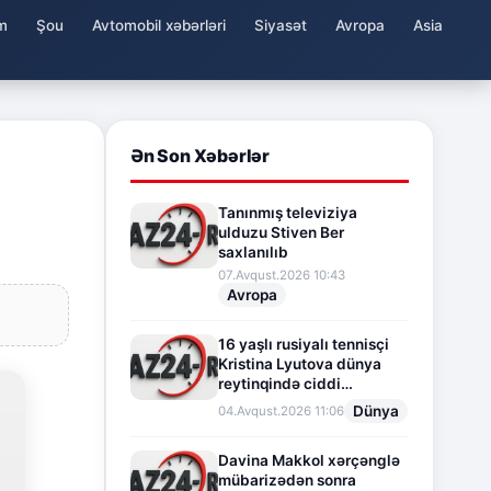
m
Şou
Avtomobil xəbərləri
Siyasət
Avropa
Asia
Ən Son Xəbərlər
Tanınmış televiziya
ulduzu Stiven Ber
saxlanılıb
07.Avqust.2026 10:43
Avropa
16 yaşlı rusiyalı tennisçi
Kristina Lyutova dünya
reytinqində ciddi
irəliləyişə imza atdı
Dünya
04.Avqust.2026 11:06
Davina Makkol xərçənglə
mübarizədən sonra