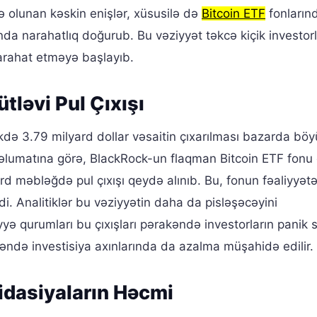
ə olunan kəskin enişlər, xüsusilə də
Bitcoin ETF
fonların
da narahatlıq doğurub. Bu vəziyyət təkcə kiçik investorl
narahat etməyə başlayıb.
tləvi Pul Çıxışı
də 3.79 milyard dollar vəsaitin çıxarılması bazarda böy
məlumatına görə, BlackRock-un flaqman Bitcoin ETF fonu 
rd məbləğdə pul çıxışı qeydə alınıb. Bu, fonun fəaliyyət
i. Analitiklər bu vəziyyətin daha da pisləşəcəyini
ə qurumları bu çıxışları pərakəndə investorların panik sa
də investisiya axınlarında da azalma müşahidə edilir.
vidasiyaların Həcmi