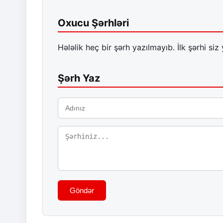
Oxucu Şərhləri
Hələlik heç bir şərh yazılmayıb. İlk şərhi siz 
Şərh Yaz
Göndər