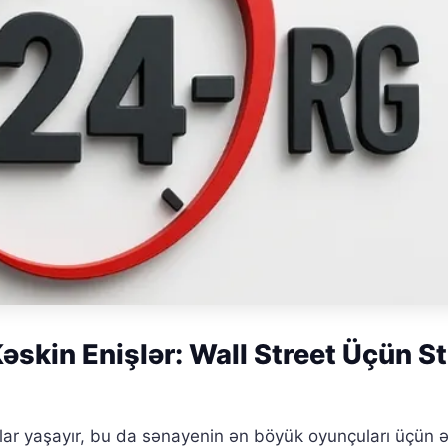
əskin Enişlər: Wall Street Üçün S
ılar yaşayır, bu da sənayenin ən böyük oyunçuları üçün ə