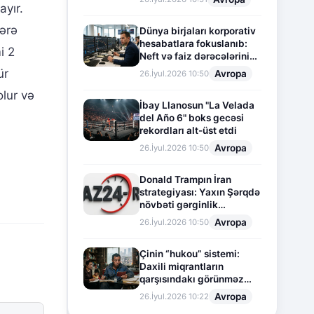
ayır.
lərə
Dünya birjaları korporativ
hesabatlara fokuslanıb:
i 2
Neft və faiz dərəcələrinin
təsiri altında cari vəziyyət
ür
Avropa
26.İyul.2026 10:50
olur və
İbay Llanosun "La Velada
del Año 6" boks gecəsi
rekordları alt-üst etdi
Avropa
26.İyul.2026 10:50
Donald Trampın İran
strategiyası: Yaxın Şərqdə
növbəti gərginlik
mərhələsi
Avropa
26.İyul.2026 10:50
Çinin “hukou” sistemi:
Daxili miqrantların
qarşısındakı görünməz
sədd
Avropa
26.İyul.2026 10:22