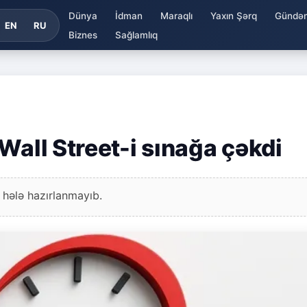
Dünya
İdman
Maraqlı
Yaxın Şərq
Gündə
EN
RU
Biznes
Sağlamlıq
Wall Street-i sınağa çəkdi
 hələ hazırlanmayıb.