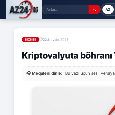
🔍
AZ
22.Noyabr.2025
BIZNES
Kriptovalyuta böhranı 
🎧 Məqaləni dinlə:
Bu yazı üçün səsli versiya