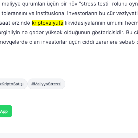
 maliyyə qurumları üçün bir növ "stress testi" rolunu oyn
 toleransını və institusional investorların bu cür vəziyyət
 saat ərzində
kriptovalyuta
likvidasiyalarının ümumi həcm
rginliyin nə qədər yüksək olduğunun göstəricisidir. Bu c
mövqelərdə olan investorlar üçün ciddi zərərlərə səbəb 
#KriptoSatışı
#MaliyyəStressi
sApp