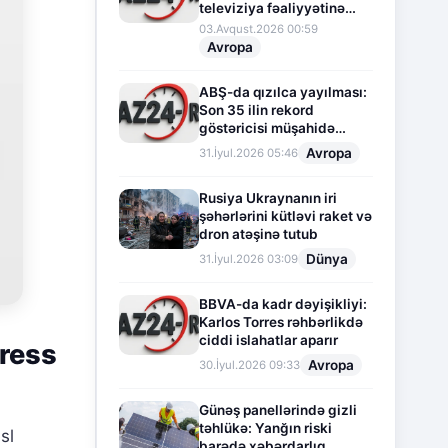
televiziya fəaliyyətinə
fasilə verir
03.Avqust.2026 00:59
Avropa
ABŞ-da qızılca yayılması:
Son 35 ilin rekord
göstəricisi müşahidə
olunur
Avropa
31.İyul.2026 05:46
Rusiya Ukraynanın iri
şəhərlərini kütləvi raket və
dron atəşinə tutub
Dünya
31.İyul.2026 03:09
BBVA-da kadr dəyişikliyi:
Karlos Torres rəhbərlikdə
ciddi islahatlar aparır
tress
Avropa
30.İyul.2026 09:33
Günəş panellərində gizli
təhlükə: Yanğın riski
sl
barədə xəbərdarlıq