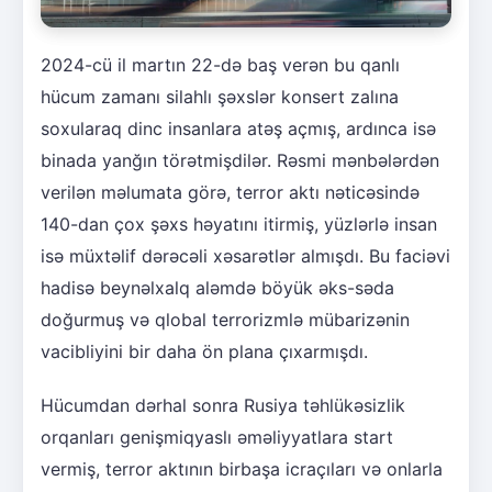
2024-cü il martın 22-də baş verən bu qanlı
hücum zamanı silahlı şəxslər konsert zalına
soxularaq dinc insanlara atəş açmış, ardınca isə
binada yanğın törətmişdilər. Rəsmi mənbələrdən
verilən məlumata görə, terror aktı nəticəsində
140-dan çox şəxs həyatını itirmiş, yüzlərlə insan
isə müxtəlif dərəcəli xəsarətlər almışdı. Bu faciəvi
hadisə beynəlxalq aləmdə böyük əks-səda
doğurmuş və qlobal terrorizmlə mübarizənin
vacibliyini bir daha ön plana çıxarmışdı.
Hücumdan dərhal sonra Rusiya təhlükəsizlik
orqanları genişmiqyaslı əməliyyatlara start
vermiş, terror aktının birbaşa icraçıları və onlarla