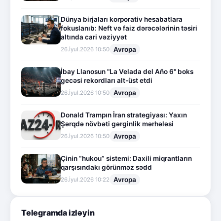
Dünya birjaları korporativ hesabatlara
fokuslanıb: Neft və faiz dərəcələrinin təsiri
altında cari vəziyyət
Avropa
26.İyul.2026 10:50
İbay Llanosun "La Velada del Año 6" boks
gecəsi rekordları alt-üst etdi
Avropa
26.İyul.2026 10:50
Donald Trampın İran strategiyası: Yaxın
Şərqdə növbəti gərginlik mərhələsi
Avropa
26.İyul.2026 10:50
Çinin “hukou” sistemi: Daxili miqrantların
qarşısındakı görünməz sədd
Avropa
26.İyul.2026 10:22
Telegramda izləyin