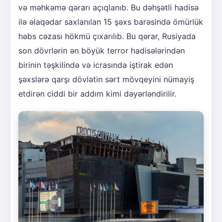
və məhkəmə qərarı açıqlanıb. Bu dəhşətli hadisə
ilə əlaqədar saxlanılan 15 şəxs barəsində ömürlük
həbs cəzası hökmü çıxarılıb. Bu qərar, Rusiyada
son dövrlərin ən böyük terror hadisələrindən
birinin təşkilində və icrasında iştirak edən
şəxslərə qarşı dövlətin sərt mövqeyini nümayiş
etdirən ciddi bir addım kimi dəyərləndirilir.