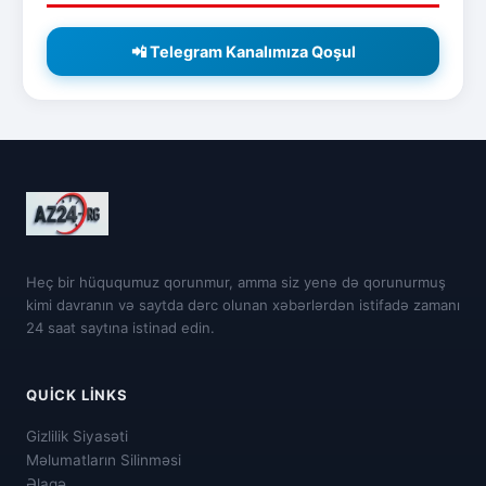
📲 Telegram Kanalımıza Qoşul
Heç bir hüququmuz qorunmur, amma siz yenə də qorunurmuş
kimi davranın və saytda dərc olunan xəbərlərdən istifadə zamanı
24 saat saytına istinad edin.
QUICK LINKS
Gizlilik Siyasəti
Məlumatların Silinməsi
Əlaqə