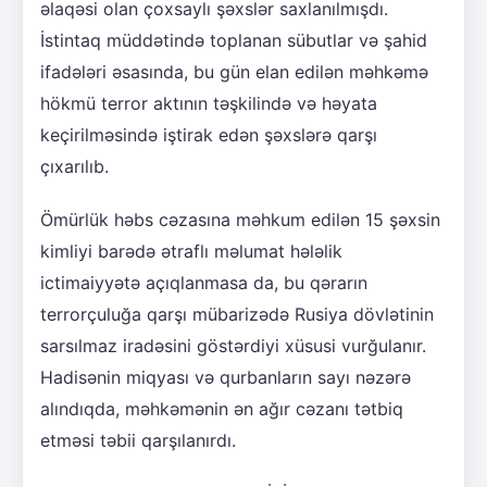
əlaqəsi olan çoxsaylı şəxslər saxlanılmışdı.
İstintaq müddətində toplanan sübutlar və şahid
ifadələri əsasında, bu gün elan edilən məhkəmə
hökmü terror aktının təşkilində və həyata
keçirilməsində iştirak edən şəxslərə qarşı
çıxarılıb.
Ömürlük həbs cəzasına məhkum edilən 15 şəxsin
kimliyi barədə ətraflı məlumat hələlik
ictimaiyyətə açıqlanmasa da, bu qərarın
terrorçuluğa qarşı mübarizədə Rusiya dövlətinin
sarsılmaz iradəsini göstərdiyi xüsusi vurğulanır.
Hadisənin miqyası və qurbanların sayı nəzərə
alındıqda, məhkəmənin ən ağır cəzanı tətbiq
etməsi təbii qarşılanırdı.