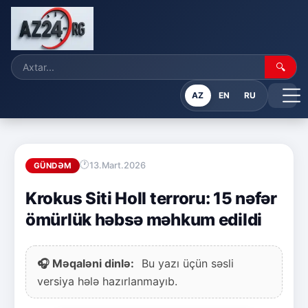
🔍
AZ
EN
RU
13.Mart.2026
GÜNDƏM
Krokus Siti Holl terroru: 15 nəfər
ömürlük həbsə məhkum edildi
🎧 Məqaləni dinlə:
Bu yazı üçün səsli
versiya hələ hazırlanmayıb.