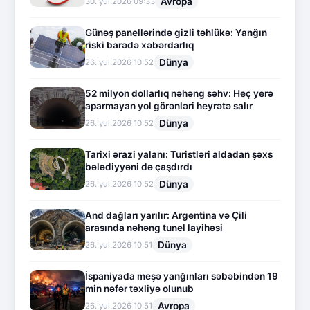
Avropa
30.İyul.2026 09:33
Günəş panellərində gizli təhlükə: Yanğın
riski barədə xəbərdarlıq
Dünya
26.İyul.2026 10:52
52 milyon dollarlıq nəhəng səhv: Heç yerə
aparmayan yol görənləri heyrətə salır
Dünya
26.İyul.2026 10:52
Tarixi ərazi yalanı: Turistləri aldadan şəxs
bələdiyyəni də çaşdırdı
Dünya
26.İyul.2026 10:52
And dağları yarılır: Argentina və Çili
arasında nəhəng tunel layihəsi
Dünya
26.İyul.2026 10:51
İspaniyada meşə yanğınları səbəbindən 19
min nəfər təxliyə olunub
Avropa
26.İyul.2026 10:51