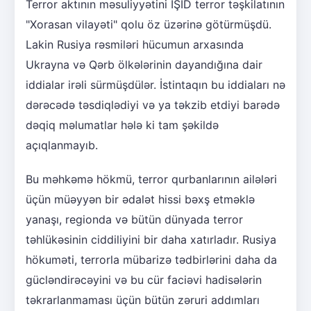
Terror aktının məsuliyyətini İŞİD terror təşkilatının
"Xorasan vilayəti" qolu öz üzərinə götürmüşdü.
Lakin Rusiya rəsmiləri hücumun arxasında
Ukrayna və Qərb ölkələrinin dayandığına dair
iddialar irəli sürmüşdülər. İstintaqın bu iddiaları nə
dərəcədə təsdiqlədiyi və ya təkzib etdiyi barədə
dəqiq məlumatlar hələ ki tam şəkildə
açıqlanmayıb.
Bu məhkəmə hökmü, terror qurbanlarının ailələri
üçün müəyyən bir ədalət hissi bəxş etməklə
yanaşı, regionda və bütün dünyada terror
təhlükəsinin ciddiliyini bir daha xatırladır. Rusiya
hökuməti, terrorla mübarizə tədbirlərini daha da
gücləndirəcəyini və bu cür faciəvi hadisələrin
təkrarlanmaması üçün bütün zəruri addımları