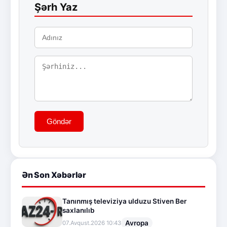
Şərh Yaz
Göndər
Ən Son Xəbərlər
Tanınmış televiziya ulduzu Stiven Ber
saxlanılıb
Avropa
07.Avqust.2026 10:43