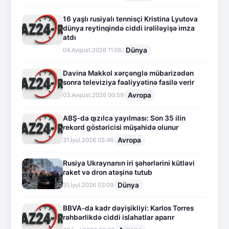
16 yaşlı rusiyalı tennisçi Kristina Lyutova
dünya reytinqində ciddi irəliləyişə imza
atdı
Dünya
04.Avqust.2026 11:06
Davina Makkol xərçənglə mübarizədən
sonra televiziya fəaliyyətinə fasilə verir
Avropa
03.Avqust.2026 00:59
ABŞ-da qızılca yayılması: Son 35 ilin
rekord göstəricisi müşahidə olunur
Avropa
31.İyul.2026 05:46
Rusiya Ukraynanın iri şəhərlərini kütləvi
raket və dron atəşinə tutub
Dünya
31.İyul.2026 03:09
BBVA-da kadr dəyişikliyi: Karlos Torres
rəhbərlikdə ciddi islahatlar aparır