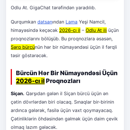
Odlu At. GigaChat tərəfindən yaradılıb.
Qurqumkan
datsan
ından
Lama
Yeşi Namcil,
himayəsində keçəcək
2026-cı il
–
Odlu At ili
üçün
proqnozlarını bölüşüb. Bu proqnozlara əsasən,
Şərq bürcü
nün hər bir nümayəndəsi üçün il fərqli
təsir göstərəcək.
Bürcün Hər Bir Nümayəndəsi Üçün
2026-cı il
Proqnozları
Siçan.
Qarşıdan gələn il Siçan bürcü üçün ən
çətin dövrlərdən biri olacaq. Sınaqlar bir-birinin
ardınca gələrək, fasilə üçün vaxt qoymayacaq.
Çətinliklərin öhdəsindən gəlmək üçün daim çevik
olmaq lazım gələcək.