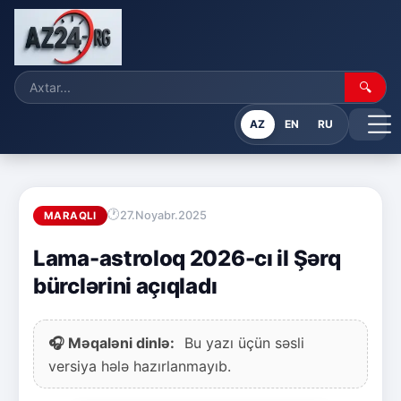
🔍
AZ
EN
RU
27.Noyabr.2025
MARAQLI
Lama-astroloq 2026-cı il Şərq
bürclərini açıqladı
🎧 Məqaləni dinlə:
Bu yazı üçün səsli
versiya hələ hazırlanmayıb.