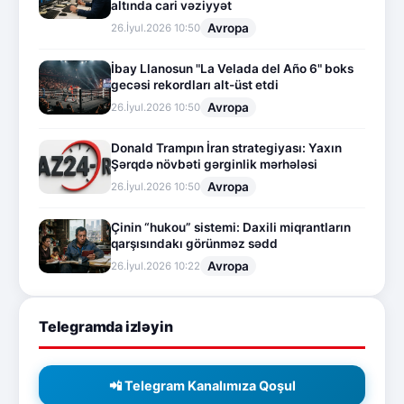
altında cari vəziyyət
Avropa
26.İyul.2026 10:50
İbay Llanosun "La Velada del Año 6" boks
gecəsi rekordları alt-üst etdi
Avropa
26.İyul.2026 10:50
Donald Trampın İran strategiyası: Yaxın
Şərqdə növbəti gərginlik mərhələsi
Avropa
26.İyul.2026 10:50
Çinin “hukou” sistemi: Daxili miqrantların
qarşısındakı görünməz sədd
Avropa
26.İyul.2026 10:22
Telegramda izləyin
📲 Telegram Kanalımıza Qoşul