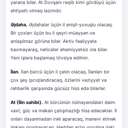
yarana bilər. At Dovşanı rəqib kimi gördüyü üçün
ehtiyatlı olmaq lazımdır.
Əjdaha.
Əjdahalar üçün il enişli-yoxuşlu olacaq.
Bir çoxları üçün bu il qeyri-müəyyən və
anlaşılmaz görünə bilər. Aktiv fəaliyyətə
baxmayaraq, nəticələr əhəmiyyətsiz ola bilər.
Yeni işlərə başlamaq tövsiyə edilmir.
İlan.
İlan bürcü üçün il çətin olacaq. İlanları bir
çox şey qıcıqlandıracaq, özlərini vəziyyət və
rəhbərlik qarşısında gücsüz hiss edə bilərlər.
At (İlin sahibi).
At bürcünün nümayəndələri daim
vaxt, güc və məkan çatışmazlığı hiss edəcəklər. İl
onları dayanmadan irəli aparacaq, manevr etmək
imkanı qoymayacaq. Həddən artıq yorulma riski