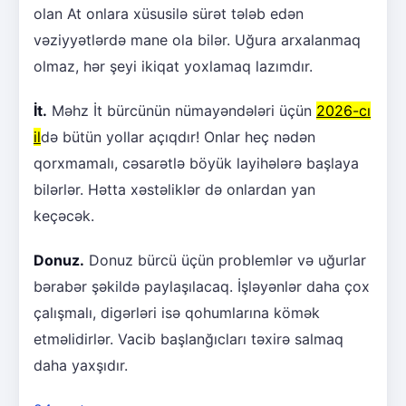
olan At onlara xüsusilə sürət tələb edən
vəziyyətlərdə mane ola bilər. Uğura arxalanmaq
olmaz, hər şeyi ikiqat yoxlamaq lazımdır.
İt.
Məhz İt bürcünün nümayəndələri üçün
2026-cı
il
də bütün yollar açıqdır! Onlar heç nədən
qorxmamalı, cəsarətlə böyük layihələrə başlaya
bilərlər. Hətta xəstəliklər də onlardan yan
keçəcək.
Donuz.
Donuz bürcü üçün problemlər və uğurlar
bərabər şəkildə paylaşılacaq. İşləyənlər daha çox
çalışmalı, digərləri isə qohumlarına kömək
etməlidirlər. Vacib başlanğıcları təxirə salmaq
daha yaxşıdır.