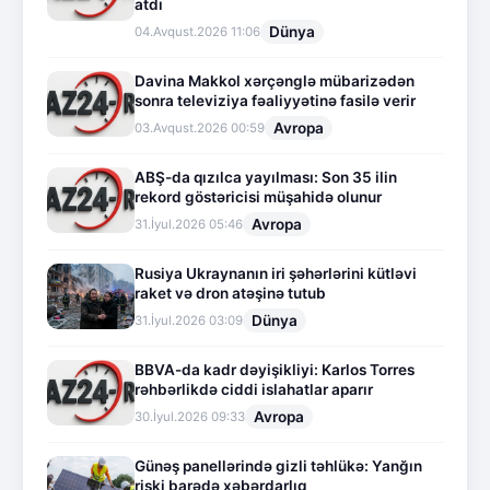
atdı
Dünya
04.Avqust.2026 11:06
Davina Makkol xərçənglə mübarizədən
sonra televiziya fəaliyyətinə fasilə verir
Avropa
03.Avqust.2026 00:59
ABŞ-da qızılca yayılması: Son 35 ilin
rekord göstəricisi müşahidə olunur
Avropa
31.İyul.2026 05:46
Rusiya Ukraynanın iri şəhərlərini kütləvi
raket və dron atəşinə tutub
Dünya
31.İyul.2026 03:09
BBVA-da kadr dəyişikliyi: Karlos Torres
rəhbərlikdə ciddi islahatlar aparır
Avropa
30.İyul.2026 09:33
Günəş panellərində gizli təhlükə: Yanğın
riski barədə xəbərdarlıq