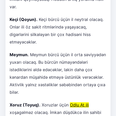
var.
Keçi (Qoyun).
Keçi bürcü üçün il neytral olacaq.
Onlar ili öz sakit ritmlərində yaşayacaq,
digərlərini silkələyən bir çox hadisəni hiss
etməyəcəklər.
Meymun.
Meymun bürcü üçün il orta səviyyədən
yuxarı olacaq. Bu bürcün nümayəndələri
istədiklərini əldə edəcəklər, lakin daha çox
kənardan müşahidə etməyə üstünlük verəcəklər.
Aktivlik yalnız xəstəliklər səbəbindən ortaya çıxa
bilər.
Xoruz (Toyuq).
Xoruzlar üçün
Odlu At ili
xoşagəlməz olacaq. İmkan düşdükcə ilin sahibi