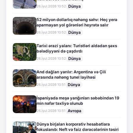
Dünya
26.İyul.2026 10:52
52 milyon dollarlıq nəhəng səhv: Heç yerə
aparmayan yol görənləri heyrətə salır
Dünya
26.İyul.2026 10:52
Tarixi ərazi yalanı: Turistləri aldadan şəxs
bələdiyyəni də çaşdırdı
Dünya
26.İyul.2026 10:52
And dağları yarılır: Argentina və Çili
arasında nəhəng tunel layihəsi
Dünya
26.İyul.2026 10:51
İspaniyada meşə yanğınları səbəbindən 19
min nəfər təxliyə olunub
Avropa
26.İyul.2026 10:51
Dünya birjaları korporativ hesabatlara
fokuslanıb: Neft və faiz dərəcələrinin təsiri