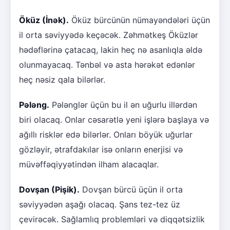
Öküz (İnək).
Öküz bürcünün nümayəndələri üçün
il orta səviyyədə keçəcək. Zəhmətkeş Öküzlər
hədəflərinə çatacaq, lakin heç nə asanlıqla əldə
olunmayacaq. Tənbəl və asta hərəkət edənlər
heç nəsiz qala bilərlər.
Pələng.
Pələnglər üçün bu il ən uğurlu illərdən
biri olacaq. Onlar cəsarətlə yeni işlərə başlaya və
ağıllı risklər edə bilərlər. Onları böyük uğurlar
gözləyir, ətrafdakılar isə onların enerjisi və
müvəffəqiyyətindən ilham alacaqlar.
Dovşan (Pişik).
Dovşan bürcü üçün il orta
səviyyədən aşağı olacaq. Şans tez-tez üz
çevirəcək. Sağlamlıq problemləri və diqqətsizlik