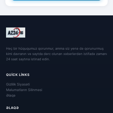
Heç bir hüququmuz qorunmur, amma siz yenə də qorunurmuş
kimi davranın və saytda dərc olunan xəbərlərdən istifadə zamanı
24 saat saytına istinad edin.
QUICK LINKS
Gizlilik Siyasəti
Məlumatların Silinməsi
Əlaqə
ƏLAQƏ