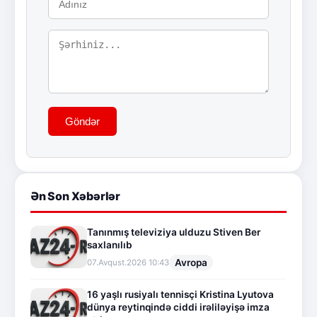
Göndər
Ən Son Xəbərlər
Tanınmış televiziya ulduzu Stiven Ber
saxlanılıb
Avropa
07.Avqust.2026 10:43
16 yaşlı rusiyalı tennisçi Kristina Lyutova
dünya reytinqində ciddi irəliləyişə imza