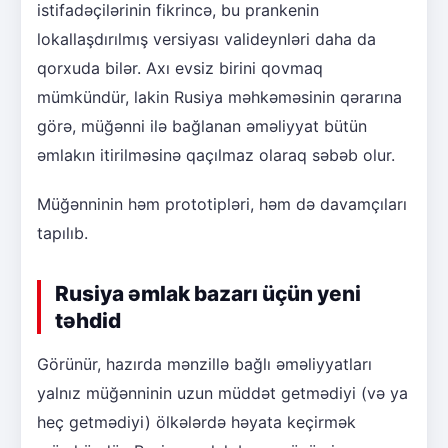
istifadəçilərinin fikrincə, bu prankenin
lokallaşdırılmış versiyası valideynləri daha da
qorxuda bilər. Axı evsiz birini qovmaq
mümkündür, lakin Rusiya məhkəməsinin qərarına
görə, müğənni ilə bağlanan əməliyyat bütün
əmlakın itirilməsinə qaçılmaz olaraq səbəb olur.
Müğənninin həm prototipləri, həm də davamçıları
tapılıb.
Rusiya əmlak bazarı üçün yeni
təhdid
Görünür, hazırda mənzillə bağlı əməliyyatları
yalnız müğənninin uzun müddət getmədiyi (və ya
heç getmədiyi) ölkələrdə həyata keçirmək