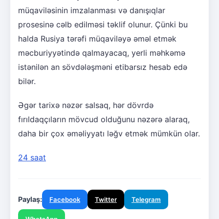
müqaviləsinin imzalanması və danışıqlar
prosesinə cəlb edilməsi təklif olunur. Çünki bu
halda Rusiya tərəfi müqaviləyə əməl etmək
məcburiyyətində qalmayacaq, yerli məhkəmə
istənilən an sövdələşməni etibarsız hesab edə
bilər.
Əgər tarixə nəzər salsaq, hər dövrdə
fırıldaqçıların mövcud olduğunu nəzərə alaraq,
daha bir çox əməliyyatı ləğv etmək mümkün olar.
24 saat
Paylaş:
Facebook
Twitter
Telegram