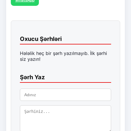
WhatsApp
Oxucu Şərhləri
Hələlik heç bir şərh yazılmayıb. İlk şərhi
siz yazın!
Şərh Yaz