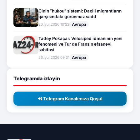
Çinin “hukou” sistemi: Daxili miqrantların
qarşısındakı görünməz sədd
Avropa
26.İyul.2026 10:22
Tadey Pokaçar: Velosiped idmanının yeni
fenomeni və Tur de Fransın əfsanəvi
səhifəsi
Avropa
26.İyul.2026 09:31
Telegramda izləyin
📲 Telegram Kanalımıza Qoşul