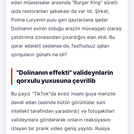
edən müəssisələr arasında "Burger King" sürətli
qida restoranları şəbəkəsi də var idi. Şirkət,
Polina Luryenin pulu geri qaytarılana qədər
Dolinanın evinin olduğu ərazini müvəqqəti olaraq
çatdırılma zonasından çıxardığını elan etdi. Bu
qərar ədalətli səslənsə də, fastfudsuz qalan
qonşuların günahı nə idi?
"Dolinanın effekti" valideynlərin
qorxulu yuxusuna çevrilib
Bu payız "TikTok"da evsiz insanı guya mənzilə
dəvət edən (əslində bütün görüntülər süni
intellekt tərəfindən yaradılırdı) və fotoşəkilləri
valideynlərə göndərərək onların reaksiyasını
izləyən bir prank video geniş yayıldı. Rusiya