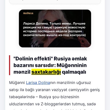
"Dolinin effekti" Rusiya əmlak
bazarını sarsıdır: Müğənninin
mənzil
saxtakarlığı
qalmaqalı
Müğənni
Larisa Dolina
nın mənzilinin uğursuz
satışı ilə bağlı yaranan vəziyyət cəmiyyətin geniş
təbəqələrində – Rusiya şou-biznesinin
ulduzlarından və Z-bloggerlərdən tutmuş, sadə