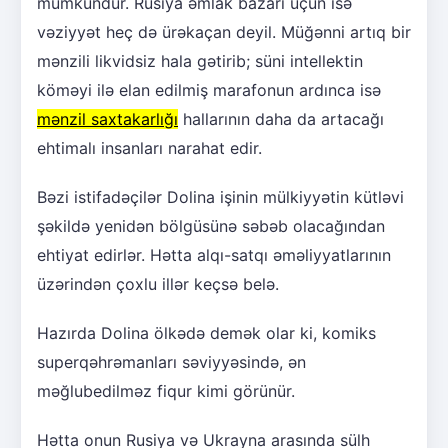
mümkündür. Rusiya əmlak bazarı üçün isə
vəziyyət heç də ürəkaçan deyil. Müğənni artıq bir
mənzili likvidsiz hala gətirib; süni intellektin
köməyi ilə elan edilmiş marafonun ardınca isə
mənzil saxtakarlığı
hallarının daha da artacağı
ehtimalı insanları narahat edir.
Bəzi istifadəçilər Dolina işinin mülkiyyətin kütləvi
şəkildə yenidən bölgüsünə səbəb olacağından
ehtiyat edirlər. Hətta alqı-satqı əməliyyatlarının
üzərindən çoxlu illər keçsə belə.
Hazırda Dolina ölkədə demək olar ki, komiks
superqəhrəmanları səviyyəsində, ən
məğlubedilməz fiqur kimi görünür.
Hətta onun Rusiya və Ukrayna arasında sülh