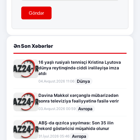
Göndər
Ən Son Xəbərlər
16 yaşlı rusiyalı tennisçi Kristina Lyutova
dünya reytinqində ciddi irəliləyişə imza
atdı
Dünya
04.Avqust.2026 11:06
Davina Makkol xərçənglə mübarizədən
sonra televiziya fəaliyyətinə fasilə verir
Avropa
03.Avqust.2026 00:59
ABŞ-da qızılca yayılması: Son 35 ilin
rekord göstəricisi müşahidə olunur
Avropa
31.İyul.2026 05:46