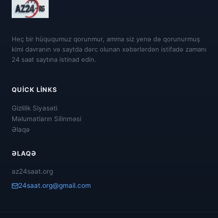
Heç bir hüququmuz qorunmur, amma siz yenə də qorunurmuş
kimi davranın və saytda dərc olunan xəbərlərdən istifadə zamanı
24 saat saytına istinad edin.
QUICK LINKS
Gizlilik Siyasəti
Məlumatların Silinməsi
Əlaqə
ƏLAQƏ
az24saat.org
24saat.org@gmail.com