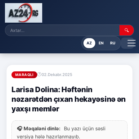
🔍
AZ
EN
RU
02.Dekabr.2025
MARAQLI
Larisa Dolina: Həftənin
nəzarətdən çıxan hekayəsinə ən
yaxşı memlər
🎧 Məqaləni dinlə:
Bu yazı üçün səsli
versiya hələ hazırlanmayıb.