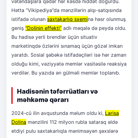
vətəndaşlara qədər hər kəsdə hiddət doğurdu.
Hətta “Vikipediya”da mənzillərin alqı-satqısında
istifadə olunan
saxtakarlıq sxemi
nə həsr olunmuş
geniş
“Dolinin effekti”
adlı məqalə də peyda oldu.
Bu hadisə yerli brendlər üçün situativ
marketinqdə özlərini sınamaq üçün gözəl imkan
yaratdı. Sosial şəbəkə istifadəçiləri isə hər zaman
olduğu kimi, vəziyyətə memlər vasitəsilə reaksiya
verdilər. Bu yazıda ən gülməli memlər toplanıb.
Hadisənin təfərrüatları və
məhkəmə qərarı
2024-cü ilin avqustunda məlum oldu ki,
Larisa
Dolina
mənzilini 112 milyon rubla sataraq əldə
etdiyi pulu saxtakarlıqla mənimsəyən şəxslərə