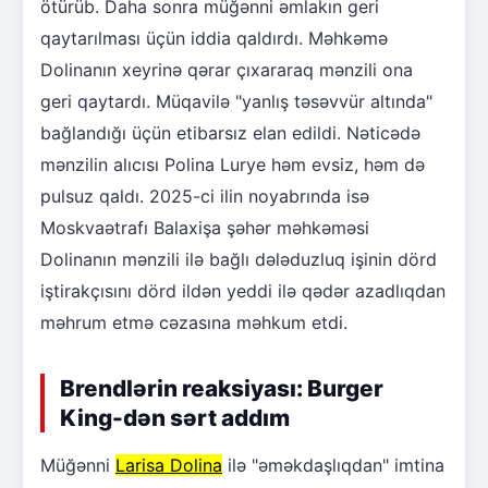
ötürüb. Daha sonra müğənni əmlakın geri
qaytarılması üçün iddia qaldırdı. Məhkəmə
Dolinanın xeyrinə qərar çıxararaq mənzili ona
geri qaytardı. Müqavilə "yanlış təsəvvür altında"
bağlandığı üçün etibarsız elan edildi. Nəticədə
mənzilin alıcısı Polina Lurye həm evsiz, həm də
pulsuz qaldı. 2025-ci ilin noyabrında isə
Moskvaətrafı Balaxişa şəhər məhkəməsi
Dolinanın mənzili ilə bağlı dələduzluq işinin dörd
iştirakçısını dörd ildən yeddi ilə qədər azadlıqdan
məhrum etmə cəzasına məhkum etdi.
Brendlərin reaksiyası: Burger
King-dən sərt addım
Müğənni
Larisa Dolina
ilə "əməkdaşlıqdan" imtina