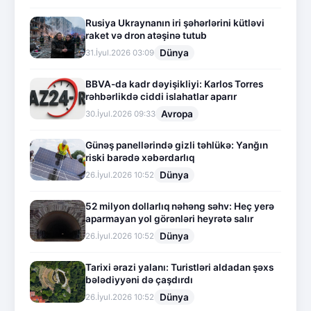
Rusiya Ukraynanın iri şəhərlərini kütləvi
raket və dron atəşinə tutub
Dünya
31.İyul.2026 03:09
BBVA-da kadr dəyişikliyi: Karlos Torres
rəhbərlikdə ciddi islahatlar aparır
Avropa
30.İyul.2026 09:33
Günəş panellərində gizli təhlükə: Yanğın
riski barədə xəbərdarlıq
Dünya
26.İyul.2026 10:52
52 milyon dollarlıq nəhəng səhv: Heç yerə
aparmayan yol görənləri heyrətə salır
Dünya
26.İyul.2026 10:52
Tarixi ərazi yalanı: Turistləri aldadan şəxs
bələdiyyəni də çaşdırdı
Dünya
26.İyul.2026 10:52