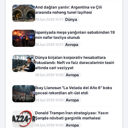
And dağları yarılır: Argentina və Çili
arasında nəhəng tunel layihəsi
Dünya
26.İyul.2026 10:51
İspaniyada meşə yanğınları səbəbindən 19
min nəfər təxliyə olunub
Avropa
26.İyul.2026 10:51
Dünya birjaları korporativ hesabatlara
fokuslanıb: Neft və faiz dərəcələrinin təsiri
altında cari vəziyyət
Avropa
26.İyul.2026 10:50
İbay Llanosun "La Velada del Año 6" boks
gecəsi rekordları alt-üst etdi
Avropa
26.İyul.2026 10:50
Donald Trampın İran strategiyası: Yaxın
Şərqdə növbəti gərginlik mərhələsi
Avropa
26.İyul.2026 10:50