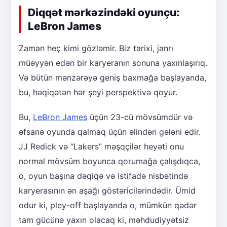
Diqqət mərkəzindəki oyunçu:
LeBron James
Zaman heç kimi gözləmir. Biz tarixi, janrı
müəyyən edən bir karyeranın sonuna yaxınlaşırıq.
Və bütün mənzərəyə geniş baxmağa başlayanda,
bu, həqiqətən hər şeyi perspektivə qoyur.
Bu,
LeBron James
üçün 23-cü mövsümdür və
əfsanə oyunda qalmaq üçün əlindən gələni edir.
JJ Redick və “Lakers” məşqçilər heyəti onu
normal mövsüm boyunca qorumağa çalışdıqca,
o, oyun başına dəqiqə və istifadə nisbətində
karyerasının ən aşağı göstəricilərindədir. Ümid
odur ki, pley-off başlayanda o, mümkün qədər
tam gücünə yaxın olacaq ki, məhdudiyyətsiz