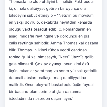
Thomasla nə əldə etdiyini bilməlidir. Fakt budur
ki, o, hələ qalibiyyət gətirən bir oyunçu ola
biləcəyini sübut etməyib – “Nets”in bu mövsüm
ən yaxşı dövrü o, dekabrda heyətdən kənarda
olduğu vaxta təsadüf edib. O, komandanın ən
aşağı müdafiə reytinqinə və dördüncü ən pis
xalis reytinqə sahibdir. Amma Thomas xal qazana
bilir. Thomas-ın ikinci rübdə yeddi cəhddən
topladığı 14 xal olmasaydı, “Nets” “Jazz”a qalib
gələ bilməzdi. Çox az oyunçu onun kimi özü
üçün imkanlar yaratmaq və sonra yüksək çətinlik
dərəcəli atışları reallaşdırmaq qabiliyyətinə
malikdir. Onun pley-off basketbolu üçün faydalı
bir bacarıq olan cərimə atışları qazanma
istedadını da nəzərdən qaçırmayın.”