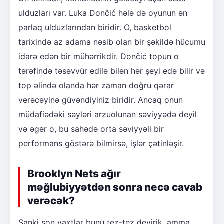
ulduzları var. Luka Dončić hələ də oyunun ən
parlaq ulduzlarından biridir. O, basketbol
tarixində az adama nəsib olan bir şəkildə hücumu
idarə edən bir mühərrikdir. Dončić topun o
tərəfində təsəvvür edilə bilən hər şeyi edə bilir və
top əlində olanda hər zaman doğru qərar
verəcəyinə güvəndiyiniz biridir. Ancaq onun
müdafiədəki səyləri arzuolunan səviyyədə deyil
və əgər o, bu sahədə orta səviyyəli bir
performans göstərə bilmirsə, işlər çətinləşir.
Brooklyn Nets ağır
məğlubiyyətdən sonra necə cavab
verəcək?
Sanki son vaxtlar bunu tez-tez deyirik, amma