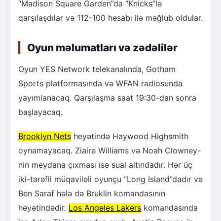
“Madison Square Garden”da “Knicks”lə
qarşılaşdılar və 112-100 hesabı ilə məğlub oldular.
Oyun məlumatları və zədəlilər
Oyun YES Network telekanalında, Gotham
Sports platformasında və WFAN radiosunda
yayımlanacaq. Qarşılaşma saat 19:30-dan sonra
başlayacaq.
Brooklyn Nets
heyətində Haywood Highsmith
oynamayacaq. Ziaire Williams və Noah Clowney-
nin meydana çıxması isə sual altındadır. Hər üç
iki-tərəfli müqaviləli oyunçu “Long Island”dadır və
Ben Saraf hələ də Bruklin komandasının
heyətindədir.
Los Angeles Lakers
komandasında