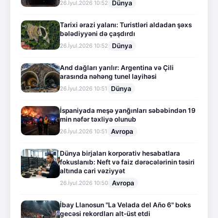
Dünya
26.İyul.2026 10:52
Tarixi ərazi yalanı: Turistləri aldadan şəxs
bələdiyyəni də çaşdırdı
Dünya
26.İyul.2026 10:52
And dağları yarılır: Argentina və Çili
arasında nəhəng tunel layihəsi
Dünya
26.İyul.2026 10:51
İspaniyada meşə yanğınları səbəbindən 19
min nəfər təxliyə olunub
Avropa
26.İyul.2026 10:51
Dünya birjaları korporativ hesabatlara
fokuslanıb: Neft və faiz dərəcələrinin təsiri
altında cari vəziyyət
Avropa
26.İyul.2026 10:50
İbay Llanosun "La Velada del Año 6" boks
gecəsi rekordları alt-üst etdi