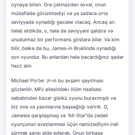
oynaya bilsin. Ora çatmazdan əvvəl, onun
müdafiədə görünmədiyi və ya sadəcə orta
səviyyədə oynadığı gecələr olacaq. Ancaq an
tələb etdikdə, o, hələ də səviyyəni qaldıra və
unudulmaz bir performans göstərə bilər. Və kim
bilir, bəlkə də bu, James-in Bruklində oynadığı
son oyundur. Bu anlardan hələ bacardığınız qədər
həzz alın.
Michael Porter Jr-ın bu axşam qayıtması
gözlənilir. MPJ ailəsindəki ölüm hadisəsi
səbəbindən bazar günkü oyunu buraxmışdı və
biz ona və yaxınlarına başsağlığı veririk. O,
Jameslə qarşılaşmaq və “All-Star”da zədəli
oyunçunun əvəzlənməsi üçün namizədliyini irəli
sürmək şansı əldə edəcək. Onun birbaşa