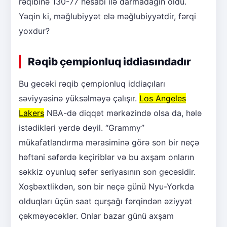
rəqibinə 130-77 hesabı ilə darmadağın oldu.
Yəqin ki, məğlubiyyət elə məğlubiyyətdir, fərqi
yoxdur?
Rəqib çempionluq iddiasındadır
Bu gecəki rəqib çempionluq iddiaçıları
səviyyəsinə yüksəlməyə çalışır.
Los Angeles
Lakers
NBA-də diqqət mərkəzində olsa da, hələ
istədikləri yerdə deyil. “Grammy”
mükafatlandırma mərasiminə görə son bir neçə
həftəni səfərdə keçiriblər və bu axşam onların
səkkiz oyunluq səfər seriyasının son gecəsidir.
Xoşbəxtlikdən, son bir neçə günü Nyu-Yorkda
olduqları üçün saat qurşağı fərqindən əziyyət
çəkməyəcəklər. Onlar bazar günü axşam