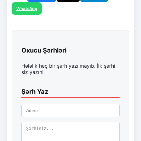
WhatsApp
Oxucu Şərhləri
Hələlik heç bir şərh yazılmayıb. İlk şərhi
siz yazın!
Şərh Yaz