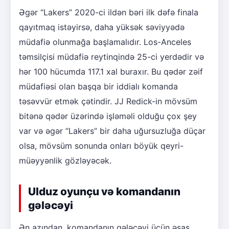
Əgər “Lakers” 2020-ci ildən bəri ilk dəfə finala
qayıtmaq istəyirsə, daha yüksək səviyyədə
müdafiə olunmağa başlamalıdır. Los-Anceles
təmsilçisi müdafiə reytinqində 25-ci yerdədir və
hər 100 hücumda 117.1 xal buraxır. Bu qədər zəif
müdafiəsi olan başqa bir iddialı komanda
təsəvvür etmək çətindir. JJ Redick-in mövsüm
bitənə qədər üzərində işləməli olduğu çox şey
var və əgər “Lakers” bir daha uğursuzluğa düçar
olsa, mövsüm sonunda onları böyük qeyri-
müəyyənlik gözləyəcək.
Ulduz oyunçu və komandanın
gələcəyi
Ən azından, komandanın gələcəyi üçün əsas