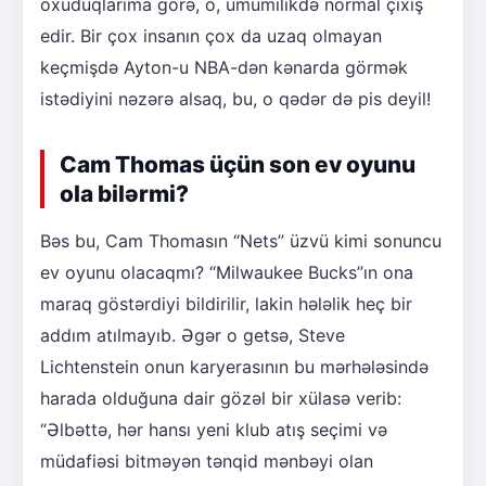
oxuduqlarıma görə, o, ümumilikdə normal çıxış
edir. Bir çox insanın çox da uzaq olmayan
keçmişdə Ayton-u NBA-dən kənarda görmək
istədiyini nəzərə alsaq, bu, o qədər də pis deyil!
Cam Thomas üçün son ev oyunu
ola bilərmi?
Bəs bu, Cam Thomasın “Nets” üzvü kimi sonuncu
ev oyunu olacaqmı? “Milwaukee Bucks”ın ona
maraq göstərdiyi bildirilir, lakin hələlik heç bir
addım atılmayıb. Əgər o getsə, Steve
Lichtenstein onun karyerasının bu mərhələsində
harada olduğuna dair gözəl bir xülasə verib:
“Əlbəttə, hər hansı yeni klub atış seçimi və
müdafiəsi bitməyən tənqid mənbəyi olan