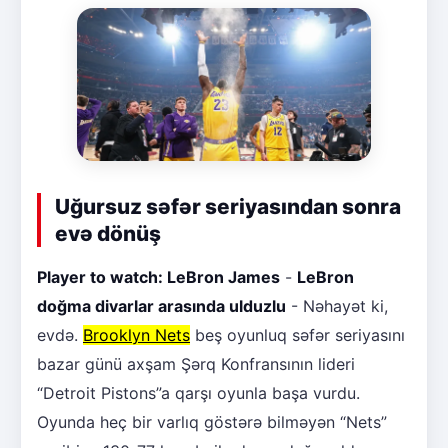
Uğursuz səfər seriyasından sonra
evə dönüş
Player to watch: LeBron James
-
LeBron
doğma divarlar arasında ulduzlu
- Nəhayət ki,
evdə.
Brooklyn Nets
beş oyunluq səfər seriyasını
bazar günü axşam Şərq Konfransının lideri
“Detroit Pistons”a qarşı oyunla başa vurdu.
Oyunda heç bir varlıq göstərə bilməyən “Nets”