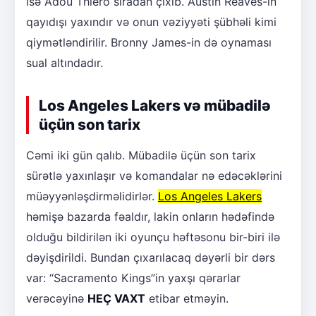
isə Adou Thiero sıradan çıxıb. Austin Reaves-in
qayıdışı yaxındır və onun vəziyyəti şübhəli kimi
qiymətləndirilir. Bronny James-in də oynaması
sual altındadır.
Los Angeles Lakers və mübadilə
üçün son tarix
Cəmi iki gün qalıb. Mübadilə üçün son tarix
sürətlə yaxınlaşır və komandalar nə edəcəklərini
müəyyənləşdirməlidirlər.
Los Angeles Lakers
həmişə bazarda fəaldır, lakin onların hədəfində
olduğu bildirilən iki oyunçu həftəsonu bir-biri ilə
dəyişdirildi. Bundan çıxarılacaq dəyərli bir dərs
var: “Sacramento Kings”in yaxşı qərarlar
verəcəyinə
HEÇ VAXT
etibar etməyin.