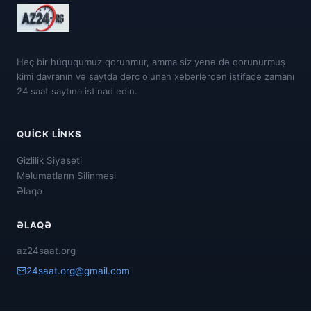
Heç bir hüququmuz qorunmur, amma siz yenə də qorunurmuş
kimi davranın və saytda dərc olunan xəbərlərdən istifadə zamanı
24 saat saytına istinad edin.
QUICK LINKS
Gizlilik Siyasəti
Məlumatların Silinməsi
Əlaqə
ƏLAQƏ
az24saat.org
24saat.org@gmail.com