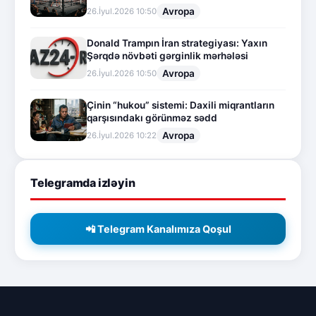
Avropa
26.İyul.2026 10:50
Donald Trampın İran strategiyası: Yaxın
Şərqdə növbəti gərginlik mərhələsi
Avropa
26.İyul.2026 10:50
Çinin “hukou” sistemi: Daxili miqrantların
qarşısındakı görünməz sədd
Avropa
26.İyul.2026 10:22
Telegramda izləyin
📲 Telegram Kanalımıza Qoşul