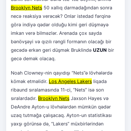
Brooklyn Nets
50 xallıq darmadağından sonra
necə reaksiya verəcək? Onlar istedad fərqinə
görə indiyə qədər olduğu kimi geri düşməyə
imkan verə bilməzlər. Arenada çox sayda
bənövşəyi və qızılı rəngli formanın olacağı bir
gecədə erkən geri düşmək Bruklində
UZUN
bir
gecə demək olacaq.
Noah Clowney-nin qayıdışı “Nets”ə lövhələrdə
kömək etməlidir.
Los Angeles Lakers
liqada
ribaund sıralamasında 11-ci, “Nets” isə son
sıralardadır.
Brooklyn Nets
Jaxson Hayes və
DeAndre Ayton-u lövhələrdən mümkün qədər
uzaq tutmağa çalışacaq. Ayton-un statistikası
yaxşı görünsə də, “Lakers” müxbirlərindən