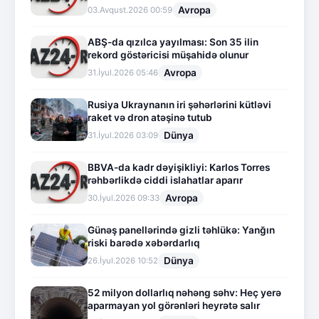
Avropa
03.Avqust.2026 00:59
ABŞ-da qızılca yayılması: Son 35 ilin
rekord göstəricisi müşahidə olunur
Avropa
31.İyul.2026 05:46
Rusiya Ukraynanın iri şəhərlərini kütləvi
raket və dron atəşinə tutub
Dünya
31.İyul.2026 03:09
BBVA-da kadr dəyişikliyi: Karlos Torres
rəhbərlikdə ciddi islahatlar aparır
Avropa
30.İyul.2026 09:33
Günəş panellərində gizli təhlükə: Yanğın
riski barədə xəbərdarlıq
Dünya
26.İyul.2026 10:52
52 milyon dollarlıq nəhəng səhv: Heç yerə
aparmayan yol görənləri heyrətə salır