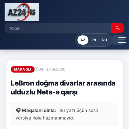
🔍
AZ
EN
RU
04.Fevral.2026
MARAQLI
LeBron doğma divarlar arasında
ulduzlu Nets-ə qarşı
🎧 Məqaləni dinlə:
Bu yazı üçün səsli
versiya hələ hazırlanmayıb.