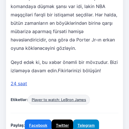
komandaya düşmək şansı var idi, lakin NBA
məşqçiləri fərqli bir istiqamət seçdilər. Hər halda,
bütün zamanların ən böyüklərindən birinə qarşı
mübarizə aparmaq fürsəti həmişə
həvəsləndiricidir, ona görə də Porter Jr-ın erkən
oyuna köklənəcəyini gözləyin.
Qeyd edək ki, bu xəbər önəmli bir mövzudur. Bizi
izləməyə davam edin.Fikirlərinizi bölüşün!
24 saat
Etiketlər:
Player to watch: LeBron James
Paylaş:
Facebook
Twitter
Telegram