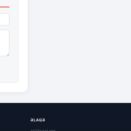
ƏLAQƏ
az24saat.org