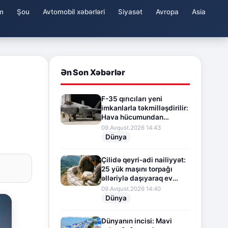
m
Şou
Avtomobil xəbərləri
Siyasət
Avropa
Asia
Ən Son Xəbərlər
F-35 qırıcıları yeni
i
imkanlarla təkmilləşdirilir:
Hava hücumundan
müdafiə sistemi
09.Avqust.2026 14:43
gücləndirilir
Dünya
Çilidə qeyri-adi nailiyyət:
25 yük maşını torpağı
əlləriylə daşıyaraq ev
tikdilər
09.Avqust.2026 14:40
Dünya
Dünyanın incisi: Mavi