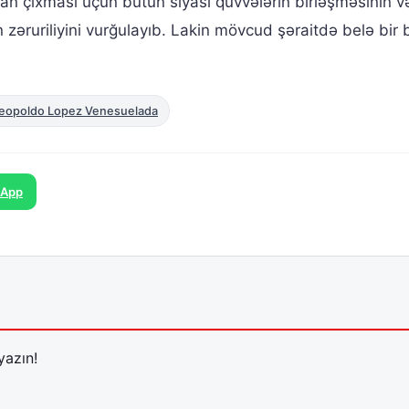
 çıxması üçün bütün siyasi qüvvələrin birləşməsinin və 
əruriliyini vurğulayıb. Lakin mövcud şəraitdə belə bir bi
eopoldo Lopez Venesuelada
sApp
yazın!