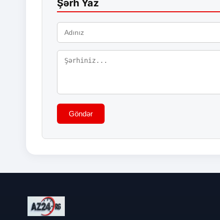
Şərh Yaz
Göndər