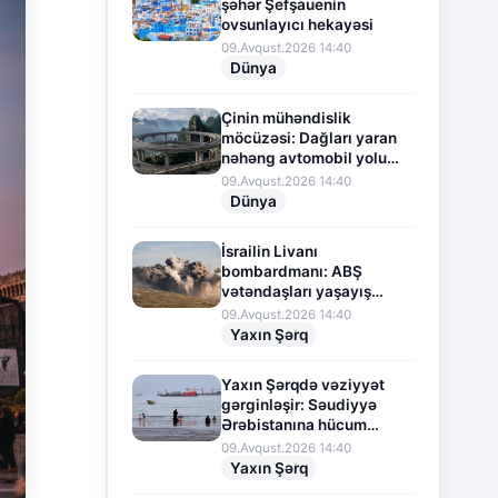
şəhər Şefşauenin
ovsunlayıcı hekayəsi
09.Avqust.2026 14:40
Dünya
Çinin mühəndislik
möcüzəsi: Dağları yaran
nəhəng avtomobil yolu
layihəsi
09.Avqust.2026 14:40
Dünya
İsrailin Livanı
bombardmanı: ABŞ
vətəndaşları yaşayış
yerlərini itirməkdən
09.Avqust.2026 14:40
narahatdır
Yaxın Şərq
Yaxın Şərqdə vəziyyət
gərginləşir: Səudiyyə
Ərəbistanına hücum
təhdidi
09.Avqust.2026 14:40
Yaxın Şərq