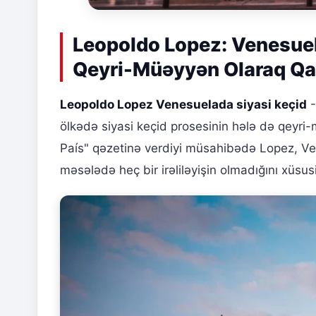
Leopoldo Lopez: Venesuel
Qeyri-Müəyyən Olaraq Qal
Leopoldo Lopez Venesuelada siyasi keçid
-
ölkədə siyasi keçid prosesinin hələ də qeyri-
País" qəzetinə verdiyi müsahibədə Lopez, V
məsələdə heç bir irəliləyişin olmadığını xüsus