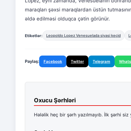
Lopez, eyni zamanda, Venesuelanın böhrandan
maraqları şəxsi maraqlardan üstün tutmasının z
əldə edilməsi olduqca çətin görünür.
Etiketlər:
Leopoldo Lopez Venesuelada siyasi keçid
L
Paylaş:
Facebook
Twitter
Telegram
What
Oxucu Şərhləri
Hələlik heç bir şərh yazılmayıb. İlk şərhi siz 