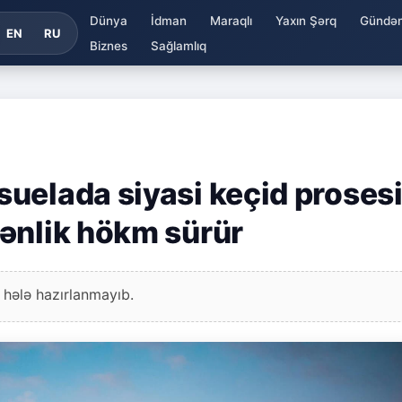
Dünya
İdman
Maraqlı
Yaxın Şərq
Gündə
EN
RU
Biznes
Sağlamlıq
uelada siyasi keçid proses
ənlik hökm sürür
 hələ hazırlanmayıb.