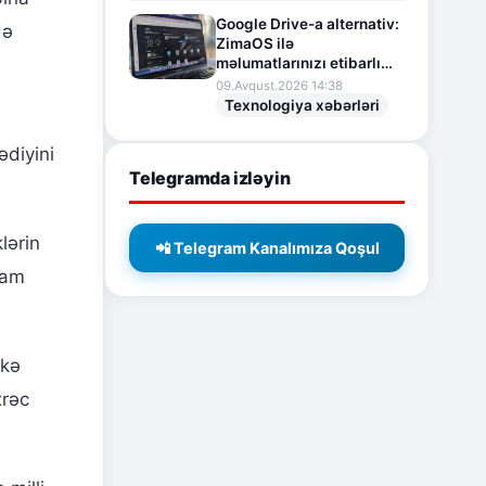
Google Drive-a alternativ:
də
ZimaOS ilə
məlumatlarınızı etibarlı
şəkildə qoruyun
09.Avqust.2026 14:38
Texnologiya xəbərləri
ədiyini
Telegramda izləyin
lərin
📲 Telegram Kanalımıza Qoşul
vam
lkə
xrəc