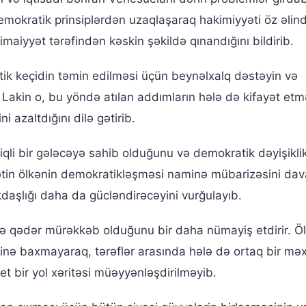
mokratik prinsiplərdən uzaqlaşaraq hakimiyyəti öz əlin
maiyyət tərəfindən kəskin şəkildə qınandığını bildirib.
tik keçidin təmin edilməsi üçün beynəlxalq dəstəyin və
. Lakin o, bu yöndə atılan addımların hələ də kifayət etm
 azaltdığını dilə gətirib.
qli bir gələcəyə sahib olduğunu və demokratik dəyişiklik
ifətin ölkənin demokratikləşməsi naminə mübarizəsini da
daşlığı daha da gücləndirəcəyini vurğulayıb.
ə qədər mürəkkəb olduğunu bir daha nümayiş etdirir. Ö
rinə baxmayaraq, tərəflər arasında hələ də ortaq bir mə
et bir yol xəritəsi müəyyənləşdirilməyib.