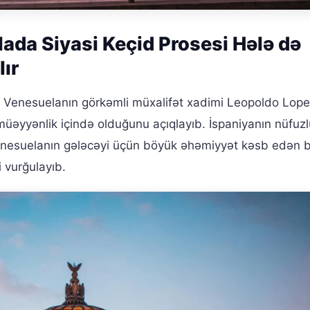
ada Siyasi Keçid Prosesi Hələ də
ır
 Venesuelanın görkəmli müxalifət xadimi Leopoldo Lope
müəyyənlik içində olduğunu açıqlayıb. İspaniyanın nüfuzl
enesuelanın gələcəyi üçün böyük əhəmiyyət kəsb edən 
i vurğulayıb.