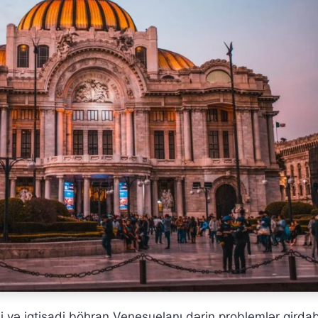
i və iqtisadi böhran Venesuelanı dərin problemlər girda