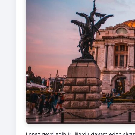
Lopez qeyd edib ki, illərdir davam edən siyas