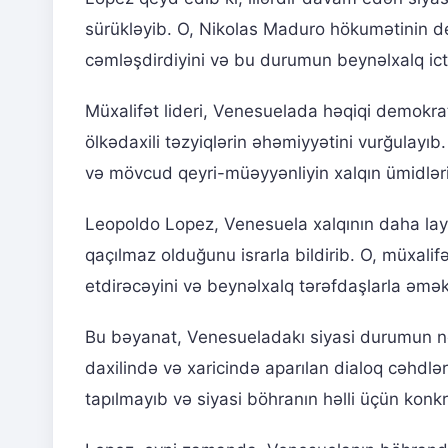
sürükləyib. O, Nikolas Maduro hökumətinin de
cəmləşdirdiyini və bu durumun beynəlxalq icti
Müxalifət lideri, Venesuelada həqiqi demokra
ölkədaxili təzyiqlərin əhəmiyyətini vurğulayıb
və mövcud qeyri-müəyyənliyin xalqın ümidlərini
Leopoldo Lopez, Venesuela xalqının daha layi
qaçılmaz olduğunu israrla bildirib. O, müxal
etdirəcəyini və beynəlxalq tərəfdaşlarla əmək
Bu bəyanat, Venesueladakı siyasi durumun n
daxilində və xaricində aparılan dialoq cəhdlə
tapılmayıb və siyasi böhranın həlli üçün konkr