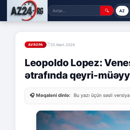
🔍
AZ
25.Mart.2026
AVROPA
Leopoldo Lopez: Venes
ətrafında qeyri-müəyy
🎧 Məqaləni dinlə:
Bu yazı üçün səsli versiya