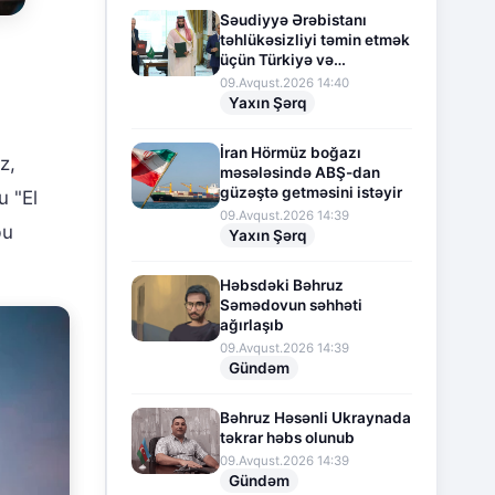
Səudiyyə Ərəbistanı
təhlükəsizliyi təmin etmək
üçün Türkiyə və
Pakistanla hərbi
09.Avqust.2026 14:40
əməkdaşlığı genişləndirir
Yaxın Şərq
İran Hörmüz boğazı
z,
məsələsində ABŞ-dan
güzəştə getməsini istəyir
u "El
09.Avqust.2026 14:39
bu
Yaxın Şərq
Həbsdəki Bəhruz
Səmədovun səhhəti
ağırlaşıb
09.Avqust.2026 14:39
Gündəm
Bəhruz Həsənli Ukraynada
təkrar həbs olunub
09.Avqust.2026 14:39
Gündəm