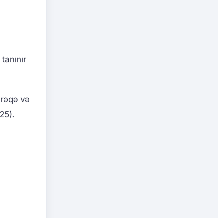
 tanınır
ərəqə və
25).