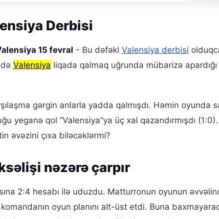
lensiya Derbisi
alensiya 15 fevral
- Bu dəfəki
Valensiya derbisi
olduqca
 də
Valensiya
liqada qalmaq uğrunda mübarizə apardığı
qarşılaşma gərgin anlarla yadda qalmışdı. Həmin oyunda s
ğu yeganə qol “Valensiya”ya üç xal qazandırmışdı (1:0).
in əvəzini çıxa biləcəklərmi?
səlişi nəzərə çarpır
sına 2:4 hesabı ilə uduzdu. Matturronun oyunun əvvəlin
 komandanın oyun planını alt-üst etdi. Buna baxmayaraq