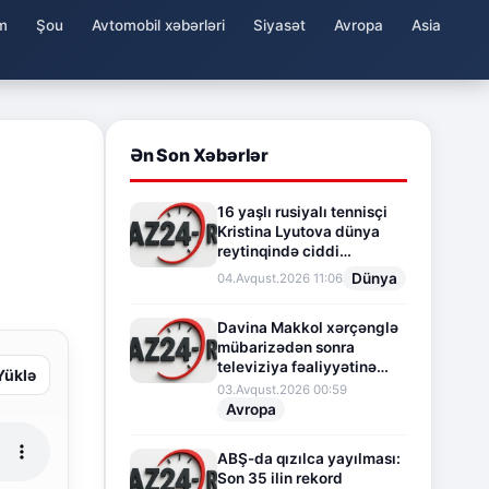
m
Şou
Avtomobil xəbərləri
Siyasət
Avropa
Asia
Ən Son Xəbərlər
16 yaşlı rusiyalı tennisçi
Kristina Lyutova dünya
reytinqində ciddi
irəliləyişə imza atdı
Dünya
04.Avqust.2026 11:06
Davina Makkol xərçənglə
mübarizədən sonra
televiziya fəaliyyətinə
Yüklə
fasilə verir
03.Avqust.2026 00:59
Avropa
ABŞ-da qızılca yayılması:
Son 35 ilin rekord