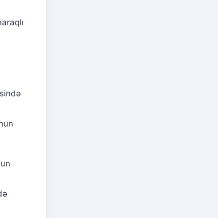
maraqlı
sində
unun
nun
də