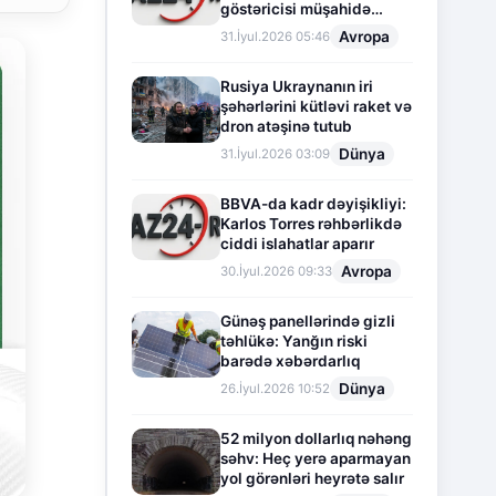
göstəricisi müşahidə
olunur
Avropa
31.İyul.2026 05:46
Rusiya Ukraynanın iri
şəhərlərini kütləvi raket və
dron atəşinə tutub
Dünya
31.İyul.2026 03:09
BBVA-da kadr dəyişikliyi:
Karlos Torres rəhbərlikdə
ciddi islahatlar aparır
Avropa
30.İyul.2026 09:33
Günəş panellərində gizli
təhlükə: Yanğın riski
barədə xəbərdarlıq
Dünya
26.İyul.2026 10:52
52 milyon dollarlıq nəhəng
səhv: Heç yerə aparmayan
yol görənləri heyrətə salır