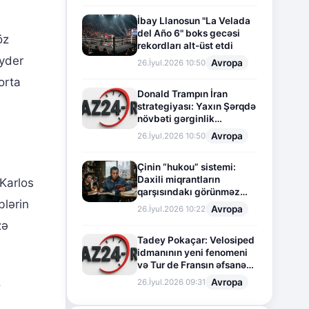
İbay Llanosun "La Velada
del Año 6" boks gecəsi
öz
rekordları alt-üst etdi
ayder
Avropa
26.İyul.2026 10:50
orta
Donald Trampın İran
strategiyası: Yaxın Şərqdə
növbəti gərginlik
mərhələsi
Avropa
26.İyul.2026 10:50
Çinin “hukou” sistemi:
Daxili miqrantların
 Karlos
qarşısındakı görünməz
blərin
sədd
Avropa
26.İyul.2026 10:22
zə
Tadey Pokaçar: Velosiped
idmanının yeni fenomeni
və Tur de Fransın əfsanəvi
səhifəsi
.
Avropa
26.İyul.2026 09:31