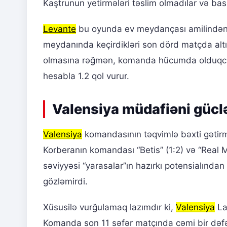
Kaştrunun yetirmələri təslim olmadılar və bas
Levante
bu oyunda ev meydançası amilindən
meydanında keçirdikləri son dörd matçda altı
olmasına rəğmən, komanda hücumda olduqca 
hesabla 1.2 qol vurur.
Valensiya müdafiəni gücl
Valensiya
komandasının təqvimlə bəxti gətirmə
Korberanın komandası “Betis” (1:2) və “Real Ma
səviyyəsi “yarasalar”ın hazırkı potensialınd
gözləmirdi.
Xüsusilə vurğulamaq lazımdır ki,
Valensiya
La
Komanda son 11 səfər matçında cəmi bir dəfə 