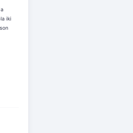
da
a iki
 son