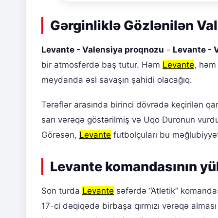
Gərginliklə Gözlənilən Va
Levante - Valensiya proqnozu
-
Levante - V
bir atmosferdə baş tutur. Həm
Levante
, həm
meydanda əsl savaşın şahidi olacağıq.
Tərəflər arasında birinci dövrədə keçirilən 
sarı vərəqə göstərilmiş və Uqo Duronun vurdu
Görəsən,
Levante
futbolçuları bu məğlubiyyət
Levante komandasının yük
Son turda
Levante
səfərdə “Atletik” komanda
17-ci dəqiqədə birbaşa qırmızı vərəqə alması