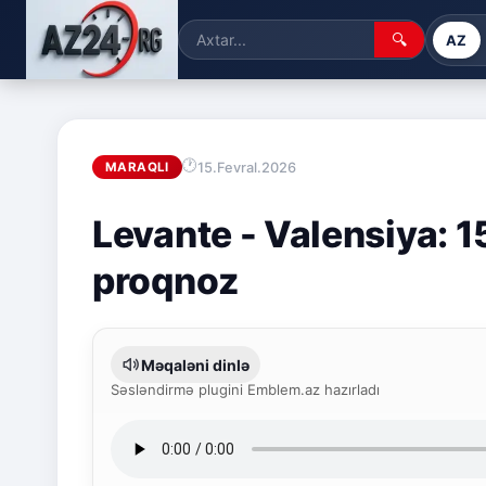
🔍
AZ
15.Fevral.2026
MARAQLI
Levante - Valensiya: 1
proqnoz
Məqaləni dinlə
Səsləndirmə plugini Emblem.az hazırladı