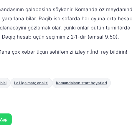
andasının qələbəsinə söykənir. Komanda öz meydanın
yararlana bilər. Rəqib isə səfərdə hər oyuna orta hesabl
rqlənəcəyini gözləmək olar, çünki onlar bütün turnirlərdə
. Dəqiq hesab üçün seçimimiz 2:1-dir (əmsal 9.50).
ha çox xəbər üçün səhifəmizi izləyin.İndi rəy bildirin!
bisi
La Liqa matç analizi
Komandaların start heyətləri
sApp