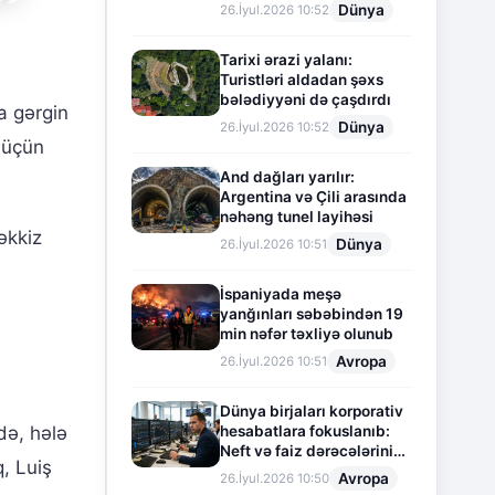
Dünya
26.İyul.2026 10:52
Tarixi ərazi yalanı:
Turistləri aldadan şəxs
bələdiyyəni də çaşdırdı
 gərgin
Dünya
26.İyul.2026 10:52
 üçün
And dağları yarılır:
Argentina və Çili arasında
nəhəng tunel layihəsi
əkkiz
Dünya
26.İyul.2026 10:51
İspaniyada meşə
yanğınları səbəbindən 19
min nəfər təxliyə olunub
Avropa
26.İyul.2026 10:51
Dünya birjaları korporativ
hesabatlara fokuslanıb:
də, hələ
Neft və faiz dərəcələrinin
, Luiş
təsiri altında cari vəziyyət
Avropa
26.İyul.2026 10:50