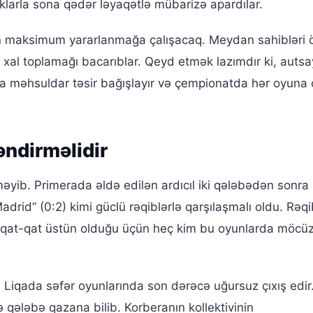
klarla sona qədər ləyaqətlə mübarizə apardılar.
 maksimum yararlanmağa çalışacaq. Meydan sahibləri 
 xal toplamağı bacarıblar. Qeyd etmək lazımdır ki, auts
məhsuldar təsir bağışlayır və çempionatda hər oyuna 
əndirməlidir
yib. Primerada əldə edilən ardıcıl iki qələbədən sonra
drid” (0:2) kimi güclü rəqiblərlə qarşılaşmalı oldu. Rəqi
an qat-qat üstün olduğu üçün heç kim bu oyunlarda möcü
 Liqada səfər oyunlarında son dərəcə uğursuz çıxış edir
qələbə qazana bilib. Korberanın kollektivinin