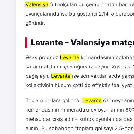
Valensiya
futbolçuları bu çempionatda hər oyu
oyunçularında isə bu göstərici 2.14-ə bərabər
görünür.
Levante – Valensiya matç
Əsas proqnoz
Levante
komandasının qələbəsi
səfər matçlarını çox uğursuz keçirir. Xüsusilə 
bağışlayır.
Levante
isə son vaxtlar evdə yaxşı
kollektivinin hücum xətti də effektiv fəaliyyət 
Toplam qollara gəlincə,
Levante
öz meydanınd
komandasının Primeradakı ev oyunlarının 60%
məhsuldar çıxış edir – kubok oyunları da da
alınıb. Bu səbəbdən “toplam qol sayı 2.5-də