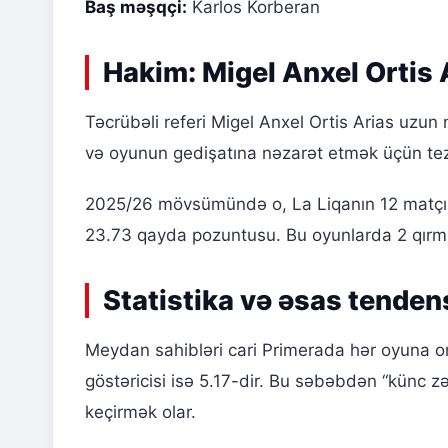
Baş məşqçi:
Karlos Korberan
Hakim: Migel Anxel Ortis 
Təcrübəli referi Migel Anxel Ortis Arias uzun m
və oyunun gedişatına nəzarət etmək üçün tez-
2025/26 mövsümündə o, La Liqanın 12 matçında
23.73 qayda pozuntusu. Bu oyunlarda 2 qırmız
Statistika və əsas tenden
Meydan sahibləri cari Primerada hər oyuna or
göstəricisi isə 5.17-dir. Bu səbəbdən “künc z
keçirmək olar.