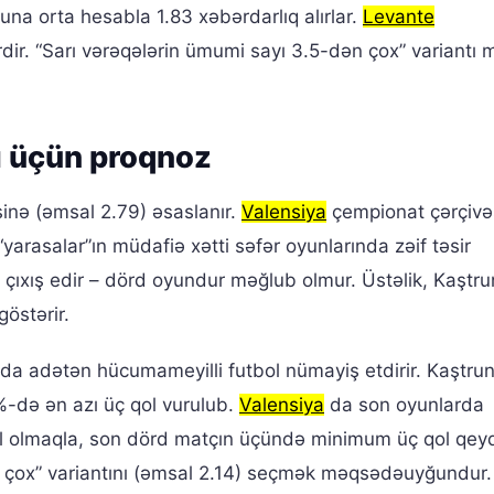
na orta hesabla 1.83 xəbərdarlıq alırlar.
Levante
dir. “Sarı vərəqələrin ümumi sayı 3.5-dən çox” variantı 
ı üçün proqnoz
nə (əmsal 2.79) əsaslanır.
Valensiya
çempionat çərçivə
“yarasalar”ın müdafiə xətti səfər oyunlarında zəif təsir
 çıxış edir – dörd oyundur məğlub olmur. Üstəlik, Kaştr
göstərir.
a adətən hücumameyilli futbol nümayiş etdirir. Kaştru
-də ən azı üç qol vurulub.
Valensiya
da son oyunlarda
xil olmaqla, son dörd matçın üçündə minimum üç qol qey
n çox” variantını (əmsal 2.14) seçmək məqsədəuyğundur.