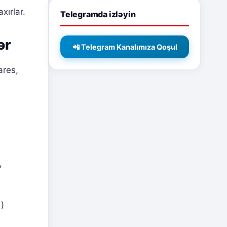
xırlar.
Telegramda izləyin
ər
📲 Telegram Kanalımıza Qoşul
ares,
,
)