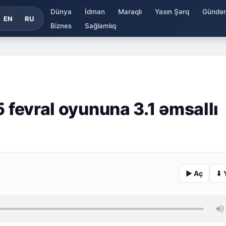
Dünya
İdman
Maraqlı
Yaxın Şərq
Gündə
EN
RU
Biznes
Sağlamlıq
5 fevral oyununa 3.1 əmsallı
▶ Aç
⬇ 