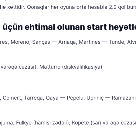
iə xəttidir. Qonaqlar hər oyuna orta hesabla 2.2 qol bura
 üçün ehtimal olunan start heyətl
res, Moreno, Sançes — Arriaqa, Martines — Tunde, Alv
vərəqə cəzası), Matturro (diskvalifikasiya)
, Cömert, Tarreqa, Qaya — Pepelu, Uqriniç — Ramazani
juma, Fulkye (hamısı zədəli), Kopete (sarı vərəqə cəzası