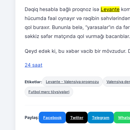
Dəqiq hesabla bağlı proqnoz isə
Levante
kom
hücumda fəal oynayır və rəqibin səhvlərindən 
qol buraxır. Bununla belə, “yarasalar”ın da fə
səkkiz səfər matçında qol vurmağı bacarıblar
Qeyd edək ki, bu xəbər vacib bir mövzudur. Da
24 saat
Etiketlər:
Levante - Valensiya proqnozu
Valensiya der
Futbol mərc tövsiyələri
Paylaş:
Facebook
Twitter
Telegram
What