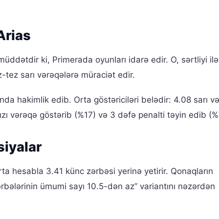
Arias
üddətdir ki, Primerada oyunları idarə edir. O, sərtliyi ilə
tez sarı vərəqələrə müraciət edir.
 hakimlik edib. Orta göstəriciləri belədir: 4.08 sarı v
ı vərəqə göstərib (%17) və 3 dəfə penalti təyin edib (%
siyalar
ta hesabla 3.41 künc zərbəsi yerinə yetirir. Qonaqların
ərbələrinin ümumi sayı 10.5-dən az” variantını nəzərdən