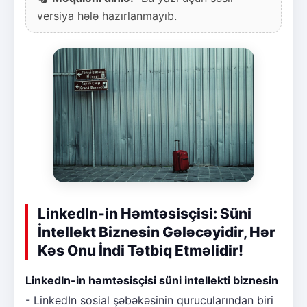
versiya hələ hazırlanmayıb.
LinkedIn-in Həmtəsisçisi: Süni
İntellekt Biznesin Gələcəyidir, Hər
Kəs Onu İndi Tətbiq Etməlidir!
LinkedIn-in həmtəsisçisi süni intellekti biznesin
- LinkedIn sosial şəbəkəsinin qurucularından biri