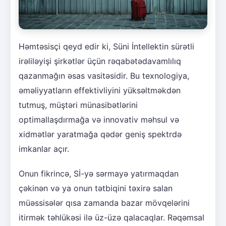
Həmtəsisçi qeyd edir ki, Süni İntellektin sürətli
irəliləyişi şirkətlər üçün rəqabətədavamlılıq
qazanmağın əsas vasitəsidir. Bu texnologiya,
əməliyyatların effektivliyini yüksəltməkdən
tutmuş, müştəri münasibətlərini
optimallaşdırmağa və innovativ məhsul və
xidmətlər yaratmağa qədər geniş spektrdə
imkanlar açır.
Onun fikrincə, Sİ-yə sərmayə yatırmaqdan
çəkinən və ya onun tətbiqini təxirə salan
müəssisələr qısa zamanda bazar mövqelərini
itirmək təhlükəsi ilə üz-üzə qalacaqlar. Rəqəmsal