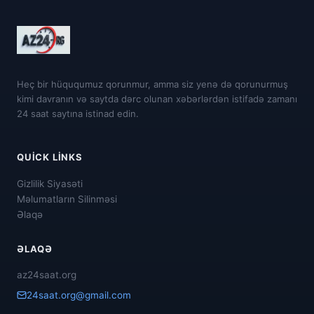
Heç bir hüququmuz qorunmur, amma siz yenə də qorunurmuş
kimi davranın və saytda dərc olunan xəbərlərdən istifadə zamanı
24 saat saytına istinad edin.
QUICK LINKS
Gizlilik Siyasəti
Məlumatların Silinməsi
Əlaqə
ƏLAQƏ
az24saat.org
24saat.org@gmail.com