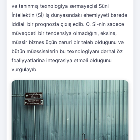
və tanınmış texnologiya sərmayəçisi Süni
İntellektin (Sİ) iş dünyasındakı əhəmiyyəti barədə
iddialı bir proqnozla çıxış edib. O, Sİ-nin sadəcə
müvəqqəti bir tendensiya olmadığını, əksinə,
müasir biznes üçün zəruri bir tələb olduğunu və
bütün müəssisələrin bu texnologiyanı dərhal öz
fəaliyyətlərinə inteqrasiya etməli olduğunu
vurğulayıb.