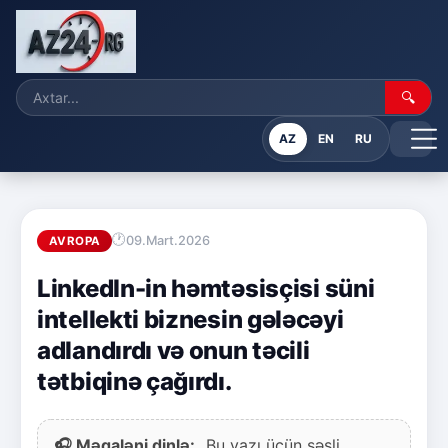
🔍
AZ
EN
RU
09.Mart.2026
AVROPA
LinkedIn-in həmtəsisçisi süni
intellekti biznesin gələcəyi
adlandırdı və onun təcili
tətbiqinə çağırdı.
🎧 Məqaləni dinlə:
Bu yazı üçün səsli