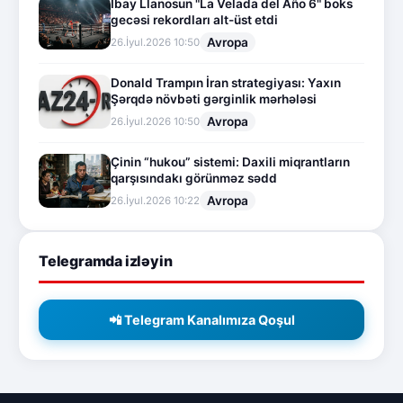
İbay Llanosun "La Velada del Año 6" boks
gecəsi rekordları alt-üst etdi
Avropa
26.İyul.2026 10:50
Donald Trampın İran strategiyası: Yaxın
Şərqdə növbəti gərginlik mərhələsi
Avropa
26.İyul.2026 10:50
Çinin “hukou” sistemi: Daxili miqrantların
qarşısındakı görünməz sədd
Avropa
26.İyul.2026 10:22
Telegramda izləyin
📲 Telegram Kanalımıza Qoşul