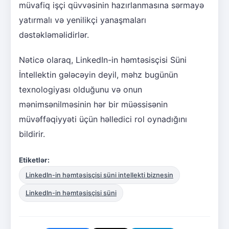
müvafiq işçi qüvvəsinin hazırlanmasına sərmayə
yatırmalı və yenilikçi yanaşmaları
dəstəkləməlidirlər.
Nəticə olaraq, LinkedIn-in həmtəsisçisi Süni
İntellektin gələcəyin deyil, məhz bugünün
texnologiyası olduğunu və onun
mənimsənilməsinin hər bir müəssisənin
müvəffəqiyyəti üçün həlledici rol oynadığını
bildirir.
Etiketlər:
LinkedIn-in həmtəsisçisi süni intellekti biznesin
LinkedIn-in həmtəsisçisi süni