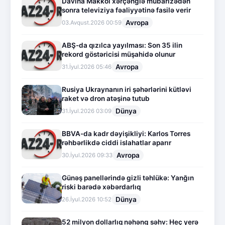
Davina Makkol xərçənglə mübarizədən
sonra televiziya fəaliyyətinə fasilə verir
Avropa
03.Avqust.2026 00:59
ABŞ-da qızılca yayılması: Son 35 ilin
rekord göstəricisi müşahidə olunur
Avropa
31.İyul.2026 05:46
Rusiya Ukraynanın iri şəhərlərini kütləvi
raket və dron atəşinə tutub
Dünya
31.İyul.2026 03:09
BBVA-da kadr dəyişikliyi: Karlos Torres
rəhbərlikdə ciddi islahatlar aparır
Avropa
30.İyul.2026 09:33
Günəş panellərində gizli təhlükə: Yanğın
riski barədə xəbərdarlıq
Dünya
26.İyul.2026 10:52
52 milyon dollarlıq nəhəng səhv: Heç yerə