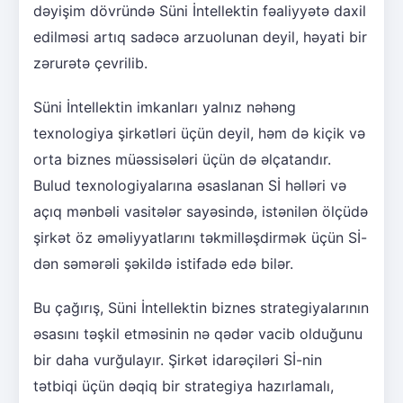
dəyişim dövründə Süni İntellektin fəaliyyətə daxil
edilməsi artıq sadəcə arzuolunan deyil, həyati bir
zərurətə çevrilib.
Süni İntellektin imkanları yalnız nəhəng
texnologiya şirkətləri üçün deyil, həm də kiçik və
orta biznes müəssisələri üçün də əlçatandır.
Bulud texnologiyalarına əsaslanan Sİ həlləri və
açıq mənbəli vasitələr sayəsində, istənilən ölçüdə
şirkət öz əməliyyatlarını təkmilləşdirmək üçün Sİ-
dən səmərəli şəkildə istifadə edə bilər.
Bu çağırış, Süni İntellektin biznes strategiyalarının
əsasını təşkil etməsinin nə qədər vacib olduğunu
bir daha vurğulayır. Şirkət idarəçiləri Sİ-nin
tətbiqi üçün dəqiq bir strategiya hazırlamalı,