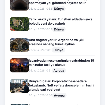
aparmayan yol görənləri heyrətə salır
Dünya
26.İyul.2026 10:52
Tarixi ərazi yalanı: Turistləri aldadan şəxs
bələdiyyəni də çaşdırdı
Dünya
26.İyul.2026 10:52
And dağları yarılır: Argentina və Çili
arasında nəhəng tunel layihəsi
Dünya
26.İyul.2026 10:51
İspaniyada meşə yanğınları səbəbindən 19
min nəfər təxliyə olunub
Avropa
26.İyul.2026 10:51
Dünya birjaları korporativ hesabatlara
fokuslanıb: Neft və faiz dərəcələrinin təsiri
altında cari vəziyyət
Avropa
26.İyul.2026 10:50