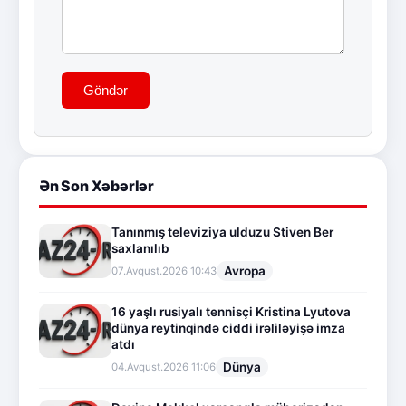
Göndər
Ən Son Xəbərlər
Tanınmış televiziya ulduzu Stiven Ber
saxlanılıb
Avropa
07.Avqust.2026 10:43
16 yaşlı rusiyalı tennisçi Kristina Lyutova
dünya reytinqində ciddi irəliləyişə imza
atdı
Dünya
04.Avqust.2026 11:06