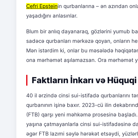
Cefri Epstein
in qurbanlarına – ən azından onla
yaşadığını anlasınlar.
Blum bir anlıq dayanaraq, gözlərini yumub başı
sadəcə qurbanları mərkəzə qoyan, onların hekay
Mən istərdim ki, onlar bu məsələdə həqiqətə
ona mərhəmət aşılamazsan. Ora mərhəmət yer
Faktların İnkarı və Hüquq
40 il ərzində cinsi sui-istifadə qurbanlarını t
qurbanının işinə baxır. 2023-cü ilin dekabrı
(FTB) qarşı yeni məhkəmə prosesinə başladı. 
yaşına çatmayanlarla cinsi sui-istifadəsinə da
əgər FTB lazımi səylə hərəkət etsəydi, yüzlər