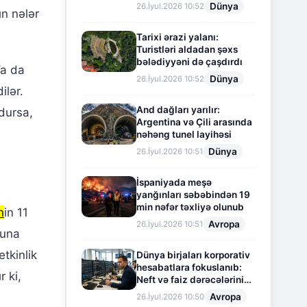
Dünya
26.İyul.2026 10:52
ın nələr
Tarixi ərazi yalanı:
Turistləri aldadan şəxs
bələdiyyəni də çaşdırdı
Ya da
Dünya
26.İyul.2026 10:52
ilər.
And dağları yarılır:
dursa,
Argentina və Çili arasında
nəhəng tunel layihəsi
Dünya
26.İyul.2026 10:51
İspaniyada meşə
yanğınları səbəbindən 19
min nəfər təxliyə olunub
n
in 11
Avropa
26.İyul.2026 10:51
suna
etkinlik
Dünya birjaları korporativ
hesabatlara fokuslanıb:
 ki,
Neft və faiz dərəcələrinin
təsiri altında cari vəziyyət
Avropa
26.İyul.2026 10:50