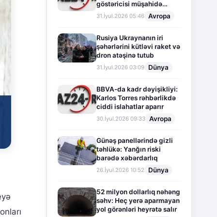
göstəricisi müşahidə
olunur
Avropa
31.İyul.2026 05:46
Rusiya Ukraynanın iri
şəhərlərini kütləvi raket və
dron atəşinə tutub
Dünya
31.İyul.2026 03:09
BBVA-da kadr dəyişikliyi:
Karlos Torres rəhbərlikdə
ciddi islahatlar aparır
Avropa
30.İyul.2026 09:33
Günəş panellərində gizli
təhlükə: Yanğın riski
barədə xəbərdarlıq
Dünya
26.İyul.2026 10:52
52 milyon dollarlıq nəhəng
eyə
səhv: Heç yerə aparmayan
yol görənləri heyrətə salır
onları