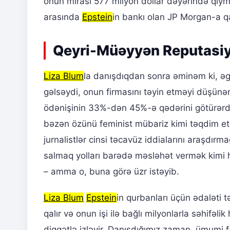
onun mirası 577 milyon dollar dəyərində qiymə
arasında
Epstein
in bankı olan JP Morgan-a qa
Qeyri-Müəyyən Reputasiya
Liza Blum
la danışdıqdan sonra əminəm ki, ə
gəlsəydi, onun firmasını təyin etməyi düşünər
ödənişinin 33%-dən 45%-ə qədərini götürərdi
bəzən özünü feminist mübariz kimi təqdim etmə
jurnalistlər cinsi təcavüz iddialarını araşdı
salmaq yolları barədə məsləhət vermək kimi h
– amma o, buna görə üzr istəyib.
Liza Blum
Epstein
in qurbanları üçün ədaləti
qalır və onun işi ilə bağlı milyonlarla səhifəli
diqqətlə izləyir. Danışdığımız zaman, ümumi fay