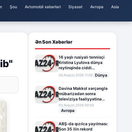
m
Şou
Avtomobil xəbərləri
Siyasət
Avropa
Asia
Ən Son Xəbərlər
16 yaşlı rusiyalı tennisçi
ib"
Kristina Lyutova dünya
reytinqində ciddi
irəliləyişə imza atdı
Dünya
04.Avqust.2026 11:06
Davina Makkol xərçənglə
mübarizədən sonra
televiziya fəaliyyətinə
fasilə verir
03.Avqust.2026 00:59
Avropa
ABŞ-da qızılca yayılması:
Son 35 ilin rekord