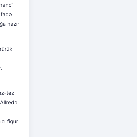
yrənc"
ifadə
ğa hazır
rürük
.
ez-tez
 Allredə
cı fiqur