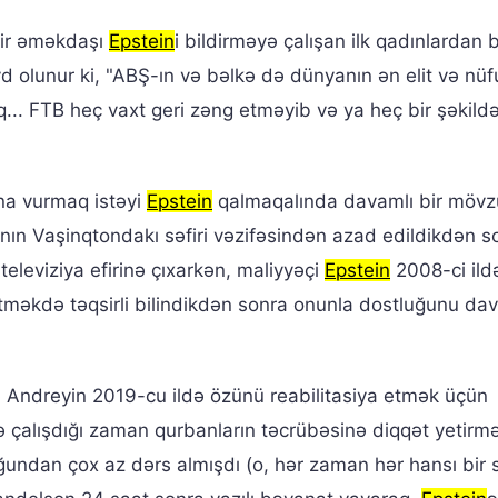
 bir əməkdaşı
Epstein
i bildirməyə çalışan ilk qadınlardan b
olunur ki, "ABŞ-ın və bəlkə də dünyanın ən elit və nüf
. FTB heç vaxt geri zəng etməyib və ya heç bir şəkildə 
ına vurmaq istəyi
Epstein
qalmaqalında davamlı bir mövz
anın Vaşinqtondakı səfiri vəzifəsindən azad edildikdən s
eleviziya efirinə çıxarkən, maliyyəçi
Epstein
2008-ci ild
etməkdə təqsirli bilindikdən sonra onunla dostluğunu d
 Andreyin 2019-cu ildə özünü reabilitasiya etmək üçün
 çalışdığı zaman qurbanların təcrübəsinə diqqət yetir
ğundan çox az dərs almışdı (o, hər zaman hər hansı bir 