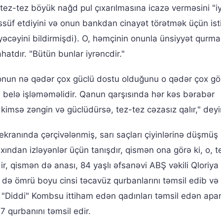
ez-tez böyük nağd pul çıxarılmasına icazə verməsini "i
ssüf etdiyini və onun bankdan cinayət törətmək üçün ist
yəcəyini bildirmişdi). O, həmçinin onunla ünsiyyət qurma
hatdır. "Bütün bunlar iyrəncdir."
 onun nə qədər çox güclü dostu olduğunu o qədər çox gö
 belə işləməməlidir. Qanun qarşısında hər kəs bərabər
imsə zəngin və güclüdürsə, tez-tez cəzasız qalır," deyir
ekranında çərçivələnmiş, sarı saçları çiyinlərinə düşmüş
axından izləyənlər üçün tanışdır, qismən ona görə ki, o, t
dir, qismən də anası, 84 yaşlı əfsanəvi ABŞ vəkili Qloriya
 də ömrü boyu cinsi təcavüz qurbanlarını təmsil edib və
 "Diddi" Kombsu ittiham edən qadınları təmsil edən aparı
7 qurbanını təmsil edir.