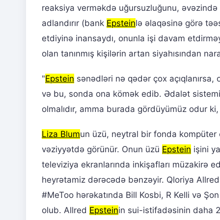
reaksiya verməkdə uğursuzluğunu, əvəzində t
adlandırır (bank
Epstein
lə əlaqəsinə görə təə
etdiyinə inansaydı, onunla işi davam etdirmə
olan tanınmış kişilərin artan siyahısından nara
"
Epstein
sənədləri nə qədər çox açıqlanırsa,
və bu, sonda ona kömək edib. Ədalət sistemi
olmalıdır, amma burada gördüyümüz odur ki, k
Liza Blum
un üzü, neytral bir fonda kompüter 
vəziyyətdə görünür. Onun üzü
Epstein
işini y
televiziya ekranlarında inkişafları müzakirə e
heyrətamiz dərəcədə bənzəyir. Qloriya Allred
#MeToo hərəkatında Bill Kosbi, R Kelli və Şon
olub. Allred
Epstein
in sui-istifadəsinin daha 2