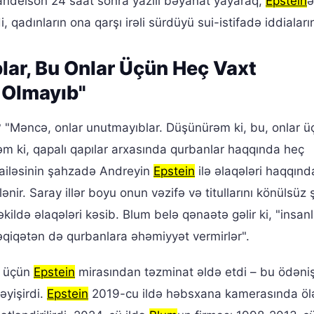
Mandelson 24 saat sonra yazılı bəyanat yayaraq,
Epstein
ə
 qadınların ona qarşı irəli sürdüyü sui-istifadə iddiaları
lar, Bu Onlar Üçün Heç Vaxt
 Olmayıb"
ir? "Məncə, onlar unutmayıblar. Düşünürəm ki, bu, onlar 
m ki, qapalı qapılar arxasında qurbanlar haqqında heç
l ailəsinin şahzadə Andreyin
Epstein
ilə əlaqələri haqqınd
ir. Saray illər boyu onun vəzifə və titullarını könülsüz 
əkildə əlaqələri kəsib. Blum belə qənaətə gəlir ki, "insanl
qiqətən də qurbanlara əhəmiyyət vermirlər".
i üçün
Epstein
mirasından təzminat əldə etdi – bu ödəniş
əyişirdi.
Epstein
2019-cu ildə həbsxana kamerasında öl