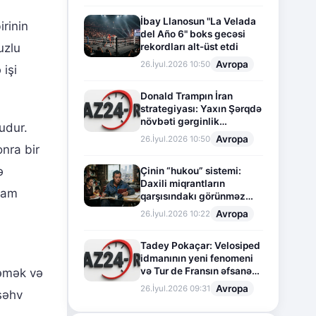
İbay Llanosun "La Velada
irinin
del Año 6" boks gecəsi
rekordları alt-üst etdi
uzlu
Avropa
26.İyul.2026 10:50
işi
Donald Trampın İran
strategiyası: Yaxın Şərqdə
növbəti gərginlik
udur.
mərhələsi
Avropa
26.İyul.2026 10:50
onra bir
ə
Çinin “hukou” sistemi:
Daxili miqrantların
avam
qarşısındakı görünməz
sədd
Avropa
26.İyul.2026 10:22
Tadey Pokaçar: Velosiped
idmanının yeni fenomeni
və Tur de Fransın əfsanəvi
məmək və
səhifəsi
Avropa
26.İyul.2026 09:31
səhv