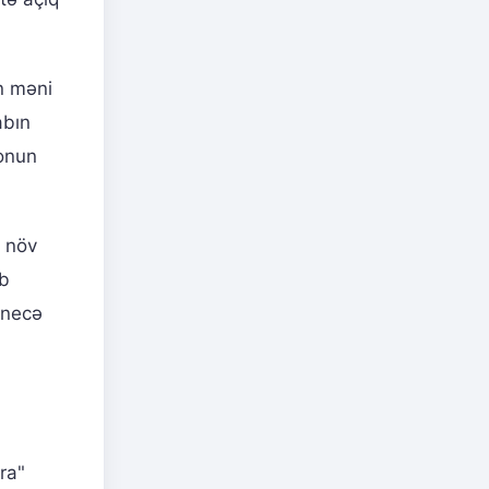
n məni
abın
 onun
r növ
ab
 necə
ara"