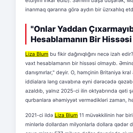
etdiyini inkar edib). Səhvini başa düşərək, 
inanmaq qərarına görə aydın bir üzrxahlıq etdi,
"Onlar Yaddan Çıxarmayıb
Hesablamanın Bir Hissəsi
Liza Blum
bu fikir dağınıqlığını necə izah ed
vaxt hesablamanın bir hissəsi olmayıb. Əminə
danışmırlar," deyir. O, həmçinin Britaniya kra
iddialara ləng cavabına eyni dərəcədə qəzəblən
azaldıb, yalnız 2025-ci ilin oktyabrında qəti ş
qurbanlara əhəmiyyət vermədikləri zaman, hə
2021-ci ildə
Liza Blum
11 müvəkkilinin hər bir
minlərlə dollardan milyonlarla dollara qədər d