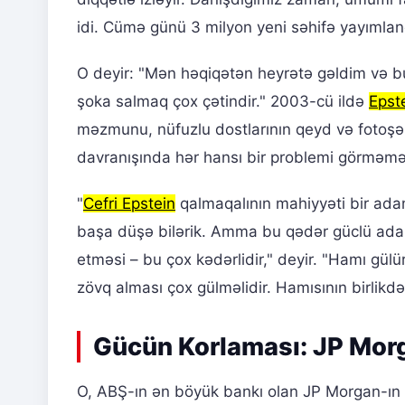
idi. Cümə günü 3 milyon yeni səhifə yayımlan
O deyir: "Mən həqiqətən heyrətə gəldim və 
şoka salmaq çox çətindir." 2003-cü ildə
Epst
məzmunu, nüfuzlu dostlarının qeyd və fotoşəkil
davranışında hər hansı bir problemi görməmə
"
Cefri Epstein
qalmaqalının mahiyyəti bir adam
başa düşə bilərik. Amma bu qədər güclü ada
etməsi – bu çox kədərlidir," deyir. "Hamı gülü
zövq alması çox gülməlidir. Hamısının birlikdə 
Gücün Korlaması: JP Morg
O, ABŞ-ın ən böyük bankı olan JP Morgan-ın