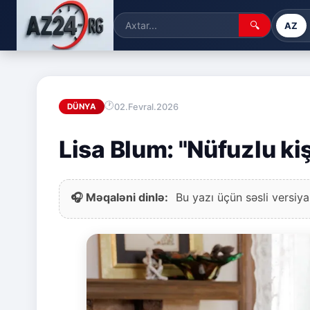
🔍
AZ
02.Fevral.2026
DÜNYA
Lisa Blum: "Nüfuzlu ki
🎧 Məqaləni dinlə:
Bu yazı üçün səsli versiya