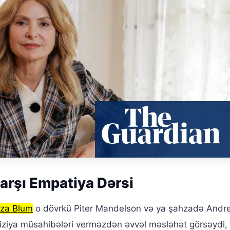
arşı Empatiya Dərsi
iza Blum
o dövrkü Piter Mandelson və ya şahzadə Andr
viziya müsahibələri verməzdən əvvəl məsləhət görsəydi, 