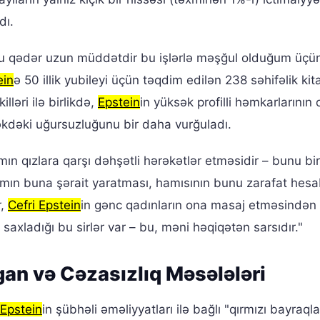
dı.
bu qədər uzun müddətdir bu işlərlə məşğul olduğum üçü
ein
ə 50 illik yubileyi üçün təqdim edilən 238 səhifəlik kit
ləri ilə birlikdə,
Epstein
in yüksək profilli həmkarlarının
kdəki uğursuzluğunu bir daha vurğuladı.
ın qızlara qarşı dəhşətli hərəkətlər etməsidir – bunu bi
mın buna şərait yaratması, hamısının bunu zarafat hes
r,
Cefri Epstein
in gənc qadınların ona masaj etməsindən
saxladığı bu sirlər var – bu, məni həqiqətən sarsıdır."
an və Cəzasızlıq Məsələləri
Epstein
in şübhəli əməliyyatları ilə bağlı "qırmızı bayraql