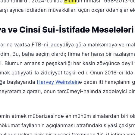
tləndirilirdi. 2024-cü ildə
Blum
un firması 1998-2013-cü 
rşı ayrıca iddiadan müvəkkilləri üçün oxşar ödənişlər əl
 və Cinsi Sui-İstifadə Məsələləri
gər nə vaxtsa FTB-ni laqeydliyə görə məhkəməyə vermə
dim. Bu, baha seçim olardı; firma hər hansı bir razılaşm
. Blumun amansız peşəkarlığı hər kəsin zövqüncə deyil
k qətiyyəti ilə ziddiyyət təşkil edir. Onun 2016-cı ildə
rmağa başlayanda
Harvey Weinstein
ə qadın ittihamçılarını
eyrətamiz qərarı, onun tərcümeyi-halında zədələyici bir
 təmin etmək mübarizəsində ən mühüm simalardan biri ol
k hökumət fayllarının açıqlanması ətrafındakı siyasi çəkişm
lların yalnız kiçik bir hissəsi (təxminən 1%-i) ictimaiyyə