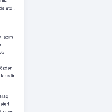
illər
də etdi.
k lazım
a
 və
 gözdən
 ləkədir
araq
ələri
tə açıq