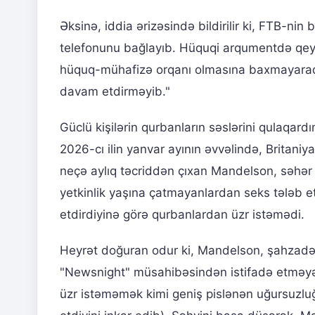
Əksinə, iddia ərizəsində bildirilir ki, FTB-nin
telefonunu bağlayıb. Hüquqi arqumentdə qeyd 
hüquq-mühafizə orqanı olmasına baxmayaraq..
davam etdirməyib."
Güclü kişilərin qurbanların səslərini qulaqard
2026-cı ilin yanvar ayının əvvəlində, Britaniy
neçə aylıq təcriddən çıxan Mandelson, səhər t
yetkinlik yaşına çatmayanlardan seks tələb 
etdirdiyinə görə qurbanlardan üzr istəmədi.
Heyrət doğuran odur ki, Mandelson, şahzadə
"Newsnight" müsahibəsindən istifadə etməyə
üzr istəməmək kimi geniş pislənən uğursuzlu