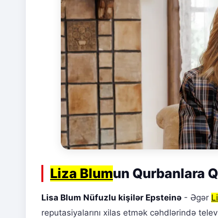
Liza Blum
un Qurbanlara Q
Lisa Blum Nüfuzlu kişilər Epsteinə
- Əgər
L
reputasiyalarını xilas etmək cəhdlərində tele