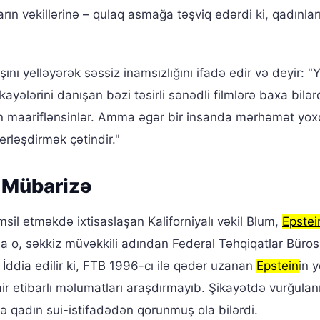
rın vəkillərinə – qulaq asmağa təşviq edərdi ki, qadınlar
nı yelləyərək səssiz inamsızlığını ifadə edir və deyir: "
ələrini danışan bəzi təsirli sənədli filmlərə baxa bilərd
n maariflənsinlər. Amma əgər bir insanda mərhəmət yox
ləşdirmək çətindir."
i Mübarizə
əmsil etməkdə ixtisaslaşan Kaliforniyalı vəkil Blum,
Epstei
nda o, səkkiz müvəkkili adından Federal Təhqiqatlar Büro
İddia edilir ki, FTB 1996-cı ilə qədər uzanan
Epstein
in y
ir etibarlı məlumatları araşdırmayıb. Şikayətdə vurğulanır
lə qadın sui-istifadədən qorunmuş ola bilərdi.