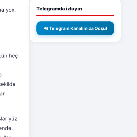
Telegramda izləyin
na yox.
📲 Telegram Kanalımıza Qoşul
üçün heç
a
şəkildə
ar
lər yüz
əndə,