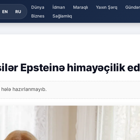
Dünya
İdman
Maraqlı
Yaxın Şərq
Gündə
EN
RU
Biznes
Sağlamlıq
şilər Epsteinə himayəçilik ed
 hələ hazırlanmayıb.