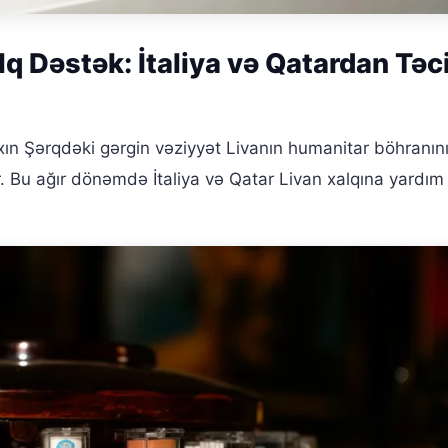
q Dəstək: İtaliya və Qatardan Təci
ın Şərqdəki gərgin vəziyyət Livanın humanitar böhranın
 Bu ağır dönəmdə İtaliya və Qatar Livan xalqına yardım 