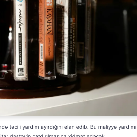
də təcili yardım ayırdığını elan edib. Bu maliyyə yardımı
nitar dəstəyin çatdırılmasına xidmət edəcək.