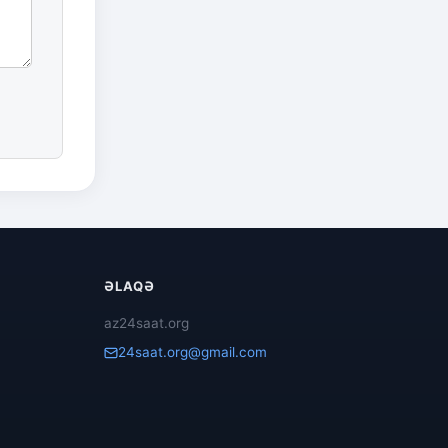
ƏLAQƏ
az24saat.org
24saat.org@gmail.com