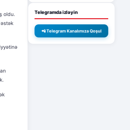
Telegramda izləyin
ş oldu.
dəstək
📲 Telegram Kanalımıza Qoşul
iyyətinə
lan
k.
mək