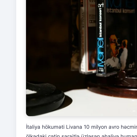
İtaliya hökuməti Livana 10 milyon avro həcmin
ölkədəki çətin şəraitlə üzləşən əhaliyə huma