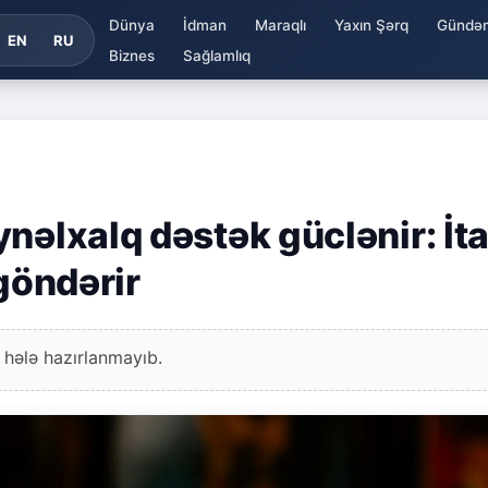
Dünya
İdman
Maraqlı
Yaxın Şərq
Gündə
EN
RU
Biznes
Sağlamlıq
nəlxalq dəstək güclənir: İta
 göndərir
 hələ hazırlanmayıb.