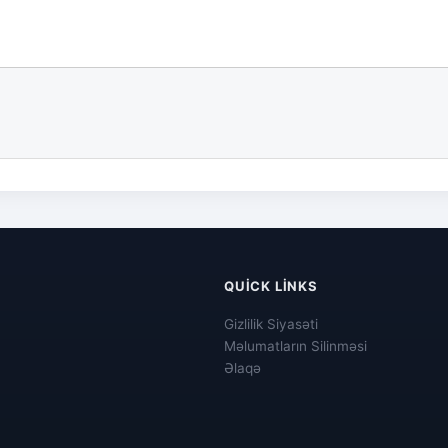
QUICK LINKS
Gizlilik Siyasəti
Məlumatların Silinməsi
Əlaqə