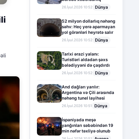
Dünya
26.İyul.2026 10:52
li
52 milyon dollarlıq nəhəng
səhv: Heç yerə aparmayan
yol görənləri heyrətə salır
Dünya
26.İyul.2026 10:52
ı
Tarixi ərazi yalanı:
əli
Turistləri aldadan şəxs
bələdiyyəni də çaşdırdı
Dünya
26.İyul.2026 10:52
And dağları yarılır:
Argentina və Çili arasında
nəhəng tunel layihəsi
Dünya
26.İyul.2026 10:51
İspaniyada meşə
yanğınları səbəbindən 19
min nəfər təxliyə olunub
Avropa
26.İyul.2026 10:51