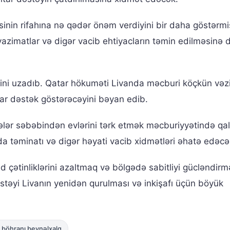
isinin rifahına nə qədər önəm verdiyini bir daha göstərmi
əvazimatlar və digər vacib ehtiyacların təmin edilməsinə 
lini uzadıb. Qatar hökuməti Livanda məcburi köçkün vəz
ar dəstək göstərəcəyini bəyan edib.
lər səbəbindən evlərini tərk etmək məcburiyyətində qa
da təminatı və digər həyati vacib xidmətləri əhatə edəcə
d çətinliklərini azaltmaq və bölgədə sabitliyi gücləndir
stəyi Livanın yenidən qurulması və inkişafı üçün böyük
 böhranı beynəlxalq