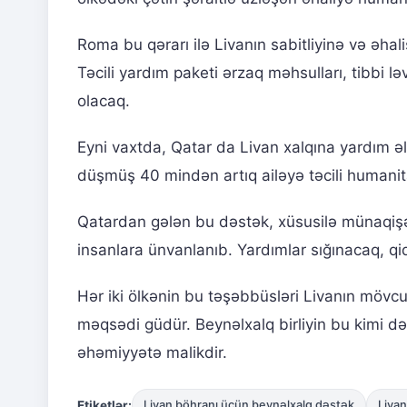
Roma bu qərarı ilə Livanın sabitliyinə və əhal
Təcili yardım paketi ərzaq məhsulları, tibbi l
olacaq.
Eyni vaxtda, Qatar da Livan xalqına yardım ə
düşmüş 40 mindən artıq ailəyə təcili humanit
Qatardan gələn bu dəstək, xüsusilə münaqişə
insanlara ünvanlanıb. Yardımlar sığınacaq, qi
Hər iki ölkənin bu təşəbbüsləri Livanın mövcu
məqsədi güdür. Beynəlxalq birliyin bu kimi də
əhəmiyyətə malikdir.
Etiketlər:
Livan böhranı üçün beynəlxalq dəstək
Livan