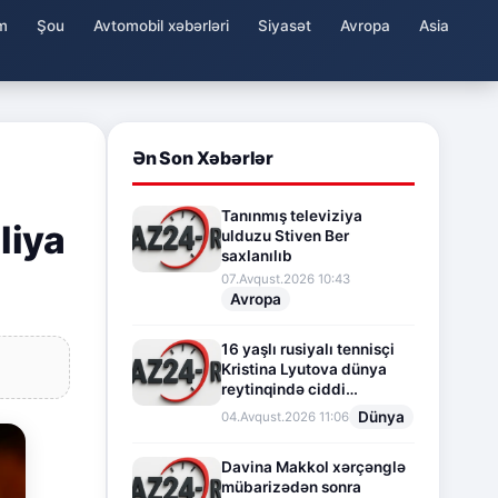
m
Şou
Avtomobil xəbərləri
Siyasət
Avropa
Asia
Ən Son Xəbərlər
Tanınmış televiziya
liya
ulduzu Stiven Ber
saxlanılıb
07.Avqust.2026 10:43
Avropa
16 yaşlı rusiyalı tennisçi
Kristina Lyutova dünya
reytinqində ciddi
irəliləyişə imza atdı
Dünya
04.Avqust.2026 11:06
Davina Makkol xərçənglə
mübarizədən sonra