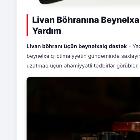
Livan Böhranına Beynəlxal
Yardım
Livan böhranı üçün beynəlxalq dəstək
- Yax
beynəlxalq ictimaiyyətin gündəmində saxlayır.
uzatmaq üçün əhəmiyyətli tədbirlər görüblər.