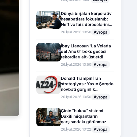
Dünya birjaları korporativ
hesabatlara fokuslanıb:
Neft və faiz dərəcələrinin
təsiri altında cari vəziyyət
Avropa
26.İyul.2026 10:50
İbay Llanosun "La Velada
del Año 6" boks gecəsi
rekordları alt-üst etdi
Avropa
26.İyul.2026 10:50
Donald Trampın İran
strategiyası: Yaxın Şərqdə
növbəti gərginlik
mərhələsi
Avropa
26.İyul.2026 10:50
Çinin “hukou” sistemi:
Daxili miqrantların
qarşısındakı görünməz
sədd
Avropa
26.İyul.2026 10:22