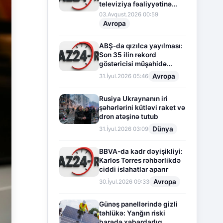
televiziya fəaliyyətinə
fasilə verir
03.Avqust.2026 00:59
Avropa
ABŞ-da qızılca yayılması:
Son 35 ilin rekord
göstəricisi müşahidə
olunur
Avropa
31.İyul.2026 05:46
Rusiya Ukraynanın iri
şəhərlərini kütləvi raket və
dron atəşinə tutub
Dünya
31.İyul.2026 03:09
BBVA-da kadr dəyişikliyi:
Karlos Torres rəhbərlikdə
ciddi islahatlar aparır
Avropa
30.İyul.2026 09:33
Günəş panellərində gizli
təhlükə: Yanğın riski
barədə xəbərdarlıq