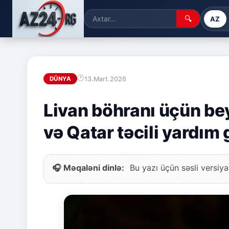
🔍
AZ
13.Mart.2026
DÜNYA
Livan böhranı üçün bey
və Qatar təcili yardım
🎧 Məqaləni dinlə:
Bu yazı üçün səsli versiya