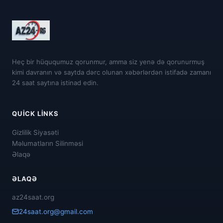
Heç bir hüququmuz qorunmur, amma siz yenə də qorunurmuş
kimi davranın və saytda dərc olunan xəbərlərdən istifadə zamanı
24 saat saytına istinad edin.
QUICK LINKS
Gizlilik Siyasəti
Məlumatların Silinməsi
Əlaqə
ƏLAQƏ
az24saat.org
24saat.org@gmail.com