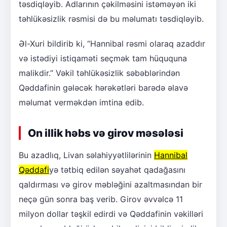
təsdiqləyib. Adlarının çəkilməsini istəməyən iki
təhlükəsizlik rəsmisi də bu məlumatı təsdiqləyib.
Əl-Xuri bildirib ki, “Hannibal rəsmi olaraq azaddır
və istədiyi istiqaməti seçmək tam hüququna
malikdir.” Vəkil təhlükəsizlik səbəblərindən
Qəddafinin gələcək hərəkətləri barədə əlavə
məlumat verməkdən imtina edib.
On illik həbs və girov məsələsi
Bu azadlıq, Livan səlahiyyətlilərinin
Hannibal
Qəddafi
yə tətbiq edilən səyahət qadağasını
qaldırması və girov məbləğini azaltmasından bir
neçə gün sonra baş verib. Girov əvvəlcə 11
milyon dollar təşkil edirdi və Qəddafinin vəkilləri