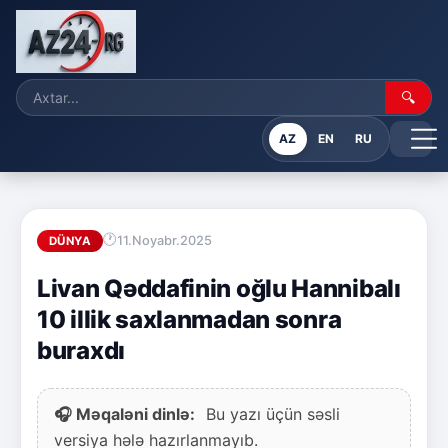
🔍
AZ
EN
RU
11.Noyabr.2025
DÜNYA
Livan Qəddafinin oğlu Hannibalı
10 illik saxlanmadan sonra
buraxdı
🎧 Məqaləni dinlə:
Bu yazı üçün səsli
versiya hələ hazırlanmayıb.