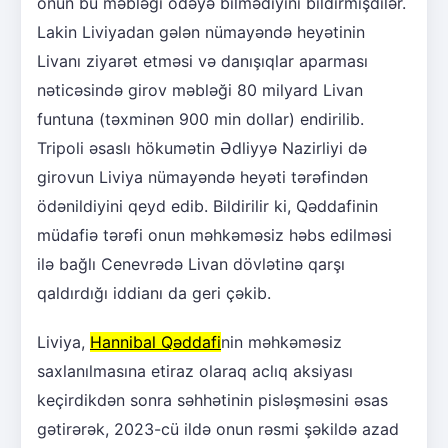
onun bu məbləği ödəyə bilmədiyini bildirmişdilər.
Lakin Liviyadan gələn nümayəndə heyətinin
Livanı ziyarət etməsi və danışıqlar aparması
nəticəsində girov məbləği 80 milyard Livan
funtuna (təxminən 900 min dollar) endirilib.
Tripoli əsaslı hökumətin Ədliyyə Nazirliyi də
girovun Liviya nümayəndə heyəti tərəfindən
ödənildiyini qeyd edib. Bildirilir ki, Qəddafinin
müdafiə tərəfi onun məhkəməsiz həbs edilməsi
ilə bağlı Cenevrədə Livan dövlətinə qarşı
qaldırdığı iddianı da geri çəkib.
Liviya,
Hannibal Qəddafi
nin məhkəməsiz
saxlanılmasına etiraz olaraq aclıq aksiyası
keçirdikdən sonra səhhətinin pisləşməsini əsas
gətirərək, 2023-cü ildə onun rəsmi şəkildə azad