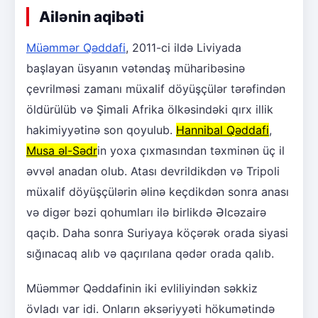
Ailənin aqibəti
Müəmmər Qəddafi
, 2011-ci ildə Liviyada
başlayan üsyanın vətəndaş müharibəsinə
çevrilməsi zamanı müxalif döyüşçülər tərəfindən
öldürülüb və Şimali Afrika ölkəsindəki qırx illik
hakimiyyətinə son qoyulub.
Hannibal Qəddafi
,
Musa əl-Sədr
in yoxa çıxmasından təxminən üç il
əvvəl anadan olub. Atası devrildikdən və Tripoli
müxalif döyüşçülərin əlinə keçdikdən sonra anası
və digər bəzi qohumları ilə birlikdə Əlcəzairə
qaçıb. Daha sonra Suriyaya köçərək orada siyasi
sığınacaq alıb və qaçırılana qədər orada qalıb.
Müəmmər Qəddafinin iki evliliyindən səkkiz
övladı var idi. Onların əksəriyyəti hökumətində