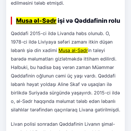
edilməsini tələb etmişdi.
Musa əl-Sədr
işi və Qəddafinin rolu
Qəddafi 2015-ci ildə Livanda həbs olunub. O,
1978-ci ildə Liviyaya səfəri zamanı itkin düşən
ləbanlı şiə din xadimi
Musa əl-Sədr
in taleyi
barədə məlumatları gizlətməkdə ittiham edilirdi.
Halbuki, bu hadisə baş verən zaman Müəmmər
Qəddafinin oğlunun cəmi üç yaşı vardı. Qəddafi
ləbanlı həyat yoldaşı Aline Skaf və uşaqları ilə
birlikdə Suriyada sürgündə yaşayırdı. 2015-ci ildə
o, əl-Sədr haqqında məlumat tələb edən ləbanlı
silahlılar tərəfindən qaçırılaraq Livana gətirilmişdi.
Livan polisi sonradan Qəddafinin Livanın şimal-