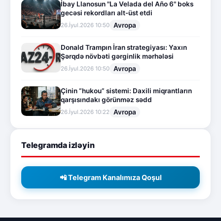
İbay Llanosun "La Velada del Año 6" boks
gecəsi rekordları alt-üst etdi
Avropa
26.İyul.2026 10:50
Donald Trampın İran strategiyası: Yaxın
Şərqdə növbəti gərginlik mərhələsi
Avropa
26.İyul.2026 10:50
Çinin “hukou” sistemi: Daxili miqrantların
qarşısındakı görünməz sədd
Avropa
26.İyul.2026 10:22
Telegramda izləyin
📲 Telegram Kanalımıza Qoşul