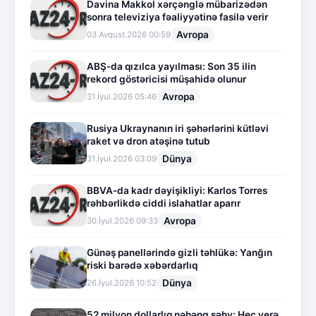
Davina Makkol xərçənglə mübarizədən
sonra televiziya fəaliyyətinə fasilə verir
Avropa
03.Avqust.2026 00:59
ABŞ-da qızılca yayılması: Son 35 ilin
rekord göstəricisi müşahidə olunur
Avropa
31.İyul.2026 05:46
Rusiya Ukraynanın iri şəhərlərini kütləvi
raket və dron atəşinə tutub
Dünya
31.İyul.2026 03:09
BBVA-da kadr dəyişikliyi: Karlos Torres
rəhbərlikdə ciddi islahatlar aparır
Avropa
30.İyul.2026 09:33
Günəş panellərində gizli təhlükə: Yanğın
riski barədə xəbərdarlıq
Dünya
26.İyul.2026 10:52
52 milyon dollarlıq nəhəng səhv: Heç yerə