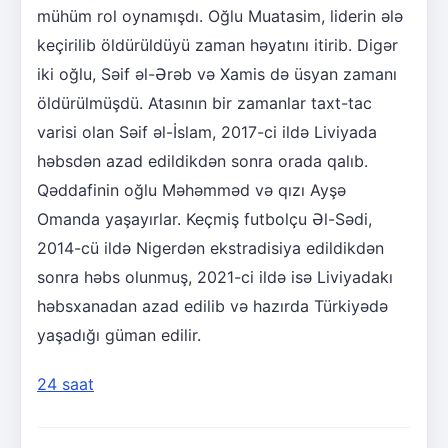
mühüm rol oynamışdı. Oğlu Muatasim, liderin ələ
keçirilib öldürüldüyü zaman həyatını itirib. Digər
iki oğlu, Səif əl-Ərəb və Xamis də üsyan zamanı
öldürülmüşdü. Atasının bir zamanlar taxt-tac
varisi olan Səif əl-İslam, 2017-ci ildə Liviyada
həbsdən azad edildikdən sonra orada qalıb.
Qəddafinin oğlu Məhəmməd və qızı Ayşə
Omanda yaşayırlar. Keçmiş futbolçu Əl-Sədi,
2014-cü ildə Nigerdən ekstradisiya edildikdən
sonra həbs olunmuş, 2021-ci ildə isə Liviyadakı
həbsxanadan azad edilib və hazırda Türkiyədə
yaşadığı güman edilir.
24 saat