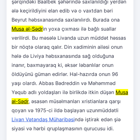
şərqindəki Baalbek şəhərində saxlanıldığı yerdən
ələ keçirildiyini elan edib və o vaxtdan bəri
Beyrut həbsxanasında saxlanılırdı. Burada ona
Musa əl-Sədr
in yoxa çıxması ilə bağlı suallar
verilirdi. Bu məsələ Livanda uzun müddət həssas
bir nöqtə olaraq qalır. Din xadiminin ailəsi onun
hələ də Liviya həbsxanasında sağ olduğuna
inanır, baxmayaraq ki, əksər ləbanlılar onun
öldüyünü güman edirlər. Hal-hazırda onun 96
yaşı olardı. Abbas Bədreddin və Məhəmməd
Yəqub adlı yoldaşları ilə birlikdə itkin düşən
Musa
əl-Sədr
, əsasən müsəlmanları xristianlara qarşı
qoyan və 1975-ci ildə başlayan uzunmüddətli
Livan Vətəndaş Müharibəsi
ndə iştirak edən şiə
siyasi və hərbi qruplaşmasının qurucusu idi.