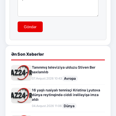
Göndər
Ən Son Xəbərlər
Tanınmış televiziya ulduzu Stiven Ber
saxlanılıb
Avropa
07.Avqust.2026 10:43
16 yaşlı rusiyalı tennisçi Kristina Lyutova
dünya reytinqində ciddi irəliləyişə imza
atdı
Dünya
04.Avqust.2026 11:06