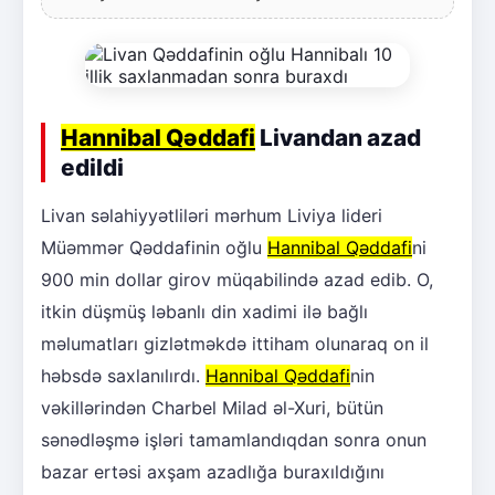
Hannibal Qəddafi
Livandan azad
edildi
Livan səlahiyyətliləri mərhum Liviya lideri
Müəmmər Qəddafinin oğlu
Hannibal Qəddafi
ni
900 min dollar girov müqabilində azad edib. O,
itkin düşmüş ləbanlı din xadimi ilə bağlı
məlumatları gizlətməkdə ittiham olunaraq on il
həbsdə saxlanılırdı.
Hannibal Qəddafi
nin
vəkillərindən Charbel Milad əl-Xuri, bütün
sənədləşmə işləri tamamlandıqdan sonra onun
bazar ertəsi axşam azadlığa buraxıldığını