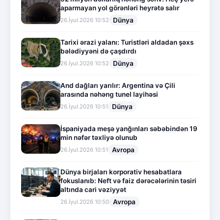
aparmayan yol görənləri heyrətə salır
Dünya
26.İyul.2026 10:52
Tarixi ərazi yalanı: Turistləri aldadan şəxs
bələdiyyəni də çaşdırdı
Dünya
26.İyul.2026 10:52
And dağları yarılır: Argentina və Çili
arasında nəhəng tunel layihəsi
Dünya
26.İyul.2026 10:51
İspaniyada meşə yanğınları səbəbindən 19
min nəfər təxliyə olunub
Avropa
26.İyul.2026 10:51
Dünya birjaları korporativ hesabatlara
fokuslanıb: Neft və faiz dərəcələrinin təsiri
altında cari vəziyyət
Avropa
26.İyul.2026 10:50