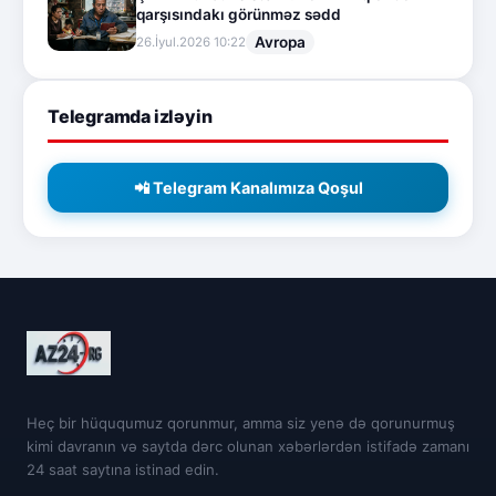
qarşısındakı görünməz sədd
Avropa
26.İyul.2026 10:22
Telegramda izləyin
📲 Telegram Kanalımıza Qoşul
Heç bir hüququmuz qorunmur, amma siz yenə də qorunurmuş
kimi davranın və saytda dərc olunan xəbərlərdən istifadə zamanı
24 saat saytına istinad edin.