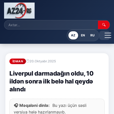
🔍
AZ
EN
RU
20.Oktyabr.2025
İDMAN
Liverpul darmadağın oldu, 10
ildən sonra ilk belə hal qeydə
alındı
🎧 Məqaləni dinlə:
Bu yazı üçün səsli
versiya hələ hazırlanmayıb.