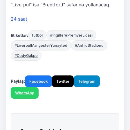
"Liverpul" isə "Brentford" səfərinə yollanacaq.
24 saat
Etiketlər:
futbol
#İngiltərəPremyerLiqası
#LiverpulMançesterYunayted
#AnfildStadionu
#CodyGakpo
Paylaş:
Facebook
Twitter
Telegram
WhatsApp