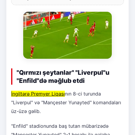
"Qırmızı şeytanlar" "Liverpul"u
"Enfild"də məğlub etdi
İngiltərə Premyer Liqası
nın 8-ci turunda
"Liverpul" və "Mançester Yunayted" komandaları
üz-üzə gəlib.
"Enfild" stadionunda baş tutan mübarizədə
"Mançester Yunayted" 2-1 hesabı ilə qələbə