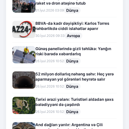
raket və dron atəşinə tutub
Dünya
31.İyul.2026 03:09
BBVA-da kadr dəyişikliyi: Karlos Torres
rəhbərlikdə ciddi islahatlar aparır
Avropa
30.İyul.2026 09:33
Günəş panellərində gizli təhlükə: Yanğın
riski barədə xəbərdarlıq
Dünya
26.İyul.2026 10:52
52 milyon dollarlıq nəhəng səhv: Heç yerə
aparmayan yol görənləri heyrətə salır
Dünya
26.İyul.2026 10:52
Tarixi ərazi yalanı: Turistləri aldadan şəxs
bələdiyyəni də çaşdırdı
Dünya
26.İyul.2026 10:52
And dağları yarılır: Argentina və Çili