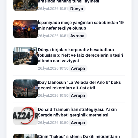
arasında nəhəng tunel layihəsi
Dünya
26.İyul.2026 10:51
İspaniyada meşə yanğınları səbəbindən 19
min nəfər təxliyə olunub
Avropa
26.İyul.2026 10:51
Dünya birjaları korporativ hesabatlara
fokuslanıb: Neft və faiz dərəcələrinin təsiri
altında cari vəziyyət
Avropa
26.İyul.2026 10:50
İbay Llanosun "La Velada del Año 6" boks
gecəsi rekordları alt-üst etdi
Avropa
26.İyul.2026 10:50
Donald Trampın İran strategiyası: Yaxın
Şərqdə növbəti gərginlik mərhələsi
Avropa
26.İyul.2026 10:50
Çinin “hukou” sistemi: Daxili miqrantların