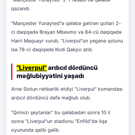
qazanıb.
"Mançester Yunayted"ə qələbə gətirən qolları 2-
ci dəqiqədə Brayan Mbeumo və 84-cü dəqiqədə
Harri Maquayr vurub. "Liverpul"un yeganə qolunu
isə 78-ci dəqiqədə Kodi Qakpo atıb.
"Liverpul"
ardıcıl dördüncü
məğlubiyyətini yaşadı
Arne Slotun rəhbərlik etdiyi "Liverpul" komandası
ardıcıl dördüncü dəfə məğlub olub.
"Qırmızı şeytanlar" bu qələbədən sonra 10 il
sonra "Liverpul"un stadionu "Enfild"də liqa
oyununda qalib gəlib.