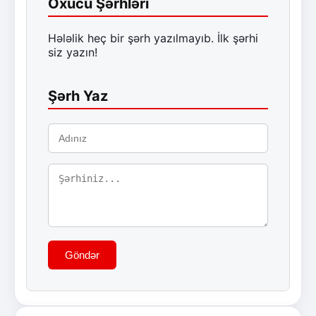
Oxucu Şərhləri
Hələlik heç bir şərh yazılmayıb. İlk şərhi
siz yazın!
Şərh Yaz
Göndər