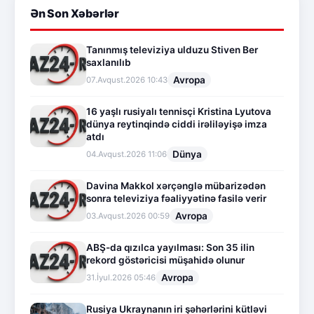
Ən Son Xəbərlər
Tanınmış televiziya ulduzu Stiven Ber
saxlanılıb
Avropa
07.Avqust.2026 10:43
16 yaşlı rusiyalı tennisçi Kristina Lyutova
dünya reytinqində ciddi irəliləyişə imza
atdı
Dünya
04.Avqust.2026 11:06
Davina Makkol xərçənglə mübarizədən
sonra televiziya fəaliyyətinə fasilə verir
Avropa
03.Avqust.2026 00:59
ABŞ-da qızılca yayılması: Son 35 ilin
rekord göstəricisi müşahidə olunur
Avropa
31.İyul.2026 05:46
Rusiya Ukraynanın iri şəhərlərini kütləvi