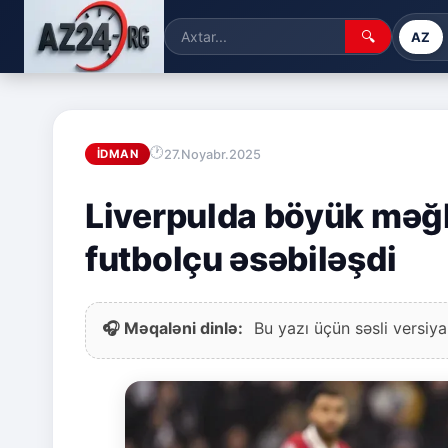
🔍
AZ
27.Noyabr.2025
İDMAN
Liverpulda böyük məğl
futbolçu əsəbiləşdi
🎧 Məqaləni dinlə:
Bu yazı üçün səsli versiya