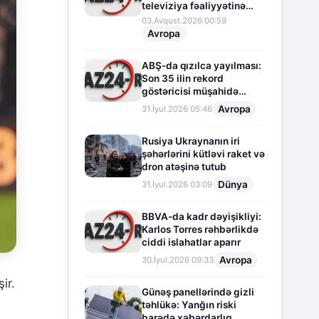
televiziya fəaliyyətinə
fasilə verir
03.Avqust.2026 00:59
Avropa
ABŞ-da qızılca yayılması:
Son 35 ilin rekord
göstəricisi müşahidə
olunur
Avropa
31.İyul.2026 05:46
Rusiya Ukraynanın iri
şəhərlərini kütləvi raket və
dron atəşinə tutub
Dünya
31.İyul.2026 03:09
BBVA-da kadr dəyişikliyi:
Karlos Torres rəhbərlikdə
ciddi islahatlar aparır
Avropa
30.İyul.2026 09:33
ir.
Günəş panellərində gizli
təhlükə: Yanğın riski
barədə xəbərdarlıq