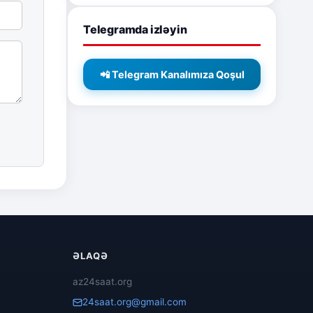
Telegramda izləyin
📲 Telegram Kanalımıza Qoşul
ƏLAQƏ
az24saat.org
24saat.org@gmail.com