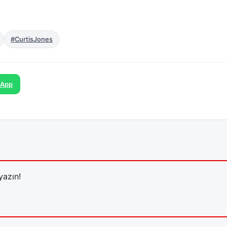
#CurtisJones
sApp
yazın!