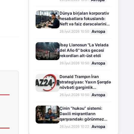
Dünya birjaları korporativ
hesabatlara fokuslanıb:
Neft və faiz dərəcələrinin
təsiri altında cari vəziyyət
Avropa
26.İyul.2026 10:50
İbay Llanosun "La Velada
del Año 6" boks gecəsi
rekordları alt-üst etdi
Avropa
26.İyul.2026 10:50
Donald Trampın İran
strategiyası: Yaxın Şərqdə
növbəti gərginlik
mərhələsi
Avropa
26.İyul.2026 10:50
Çinin “hukou” sistemi:
Daxili miqrantların
qarşısındakı görünməz
sədd
Avropa
26.İyul.2026 10:22