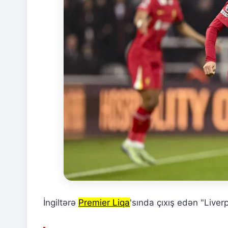
İngiltərə
Premier Liqa
'sında çıxış edən "Live