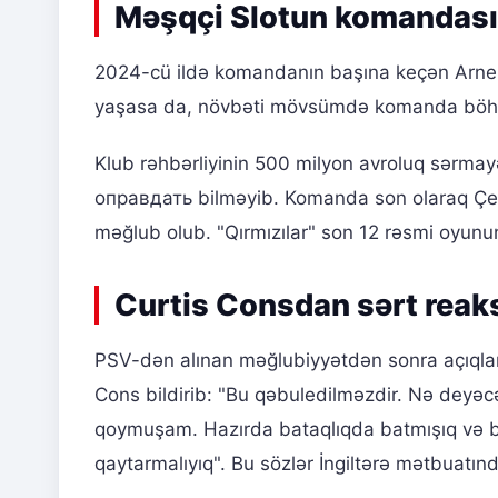
Məşqçi Slotun komandası
2024-cü ildə komandanın başına keçən Arne
yaşasa da, növbəti mövsümdə komanda böhr
Klub rəhbərliyinin 500 milyon avroluq sərmay
оправдать bilməyib. Komanda son olaraq Çe
məğlub olub. "Qırmızılar" son 12 rəsmi oyun
Curtis Consdan sərt reak
PSV-dən alınan məğlubiyyətdən sonra açıqlam
Cons bildirib: "Bu qəbuledilməzdir. Nə deyəc
qoymuşam. Hazırda bataqlıqda batmışıq və bu 
qaytarmalıyıq". Bu sözlər İngiltərə mətbuatı