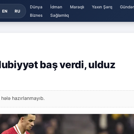
Dünya
İdman
Maraqlı
Yaxın Şərq
Gündə
EN
RU
Biznes
Sağlamlıq
ubiyyət baş verdi, ulduz
 hələ hazırlanmayıb.