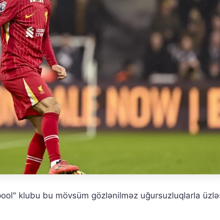
rpool" klubu bu mövsüm gözlənilməz uğursuzluqlarla üzləş