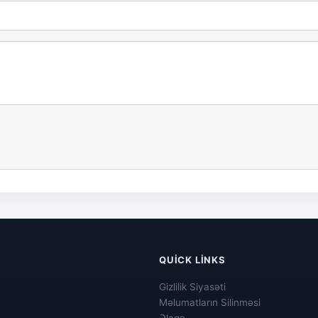
QUICK LINKS
Gizlilik Siyasəti
Məlumatların Silinməsi