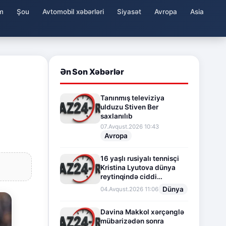
m
Şou
Avtomobil xəbərləri
Siyasət
Avropa
Asia
Ən Son Xəbərlər
Tanınmış televiziya
ulduzu Stiven Ber
saxlanılıb
07.Avqust.2026 10:43
Avropa
16 yaşlı rusiyalı tennisçi
Kristina Lyutova dünya
reytinqində ciddi
irəliləyişə imza atdı
Dünya
04.Avqust.2026 11:06
Davina Makkol xərçənglə
mübarizədən sonra