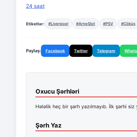
24 saat
Etiketlər:
#Liverpool
#ArneSlot
#PSV
#Çöküş
Paylaş:
Facebook
Twitter
Telegram
What
Oxucu Şərhləri
Hələlik heç bir şərh yazılmayıb. İlk şərhi siz 
Şərh Yaz