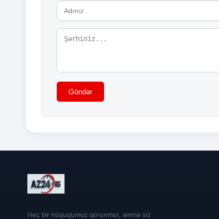
Göndər
Heç bir hüququmuz qorunmur, amma siz