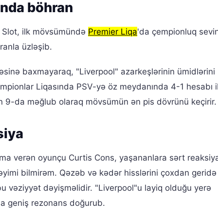
nda böhran
 Slot, ilk mövsümündə
Premier Liqa
'da çempionluq sevin
anla üzləşib.
əsinə baxmayaraq, "Liverpool" azarkeşlərinin ümidlərini
mpionlar Liqasında PSV-yə öz meydanında 4-1 hesabı i
un 9-da məğlub olaraq mövsümün ən pis dövrünü keçirir.
siya
a verən oyunçu Curtis Cons, yaşananlara sərt reaksiya
əyimi bilmirəm. Qəzəb və kədər hisslərini çoxdan geridə
vəziyyət dəyişməlidir. "Liverpool"u layiq olduğu yerə
nda geniş rezonans doğurub.