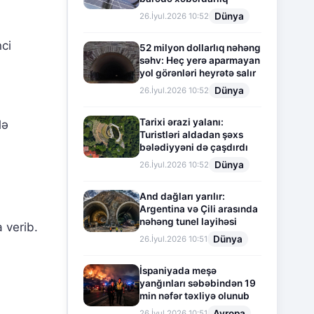
Dünya
26.İyul.2026 10:52
ci
52 milyon dollarlıq nəhəng
səhv: Heç yerə aparmayan
yol görənləri heyrətə salır
Dünya
26.İyul.2026 10:52
Tarixi ərazi yalanı:
lə
Turistləri aldadan şəxs
bələdiyyəni də çaşdırdı
Dünya
26.İyul.2026 10:52
And dağları yarılır:
Argentina və Çili arasında
nəhəng tunel layihəsi
 verib.
Dünya
26.İyul.2026 10:51
İspaniyada meşə
yanğınları səbəbindən 19
min nəfər təxliyə olunub
Avropa
26.İyul.2026 10:51