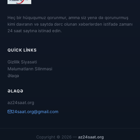
Heç bir hüququmuz qorunmur, amma siz yenə də qorunurmuş
kimi davranın və saytda dərc olunan xəbərlərdən istifadə zamanı
24 saat saytına istinad edin.
QUICK LINKS
Gizlilik Siyasəti
Məlumatların Silinməsi
Əlaqə
ƏLAQƏ
az24saat.org
24saat.org@gmail.com
Copyright © 2026 —
az24saat.org