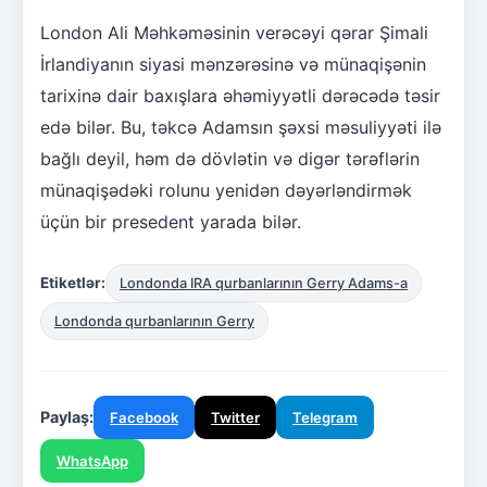
London Ali Məhkəməsinin verəcəyi qərar Şimali
İrlandiyanın siyasi mənzərəsinə və münaqişənin
tarixinə dair baxışlara əhəmiyyətli dərəcədə təsir
edə bilər. Bu, təkcə Adamsın şəxsi məsuliyyəti ilə
bağlı deyil, həm də dövlətin və digər tərəflərin
münaqişədəki rolunu yenidən dəyərləndirmək
üçün bir presedent yarada bilər.
Etiketlər:
Londonda IRA qurbanlarının Gerry Adams-a
Londonda qurbanlarının Gerry
Paylaş:
Facebook
Twitter
Telegram
WhatsApp