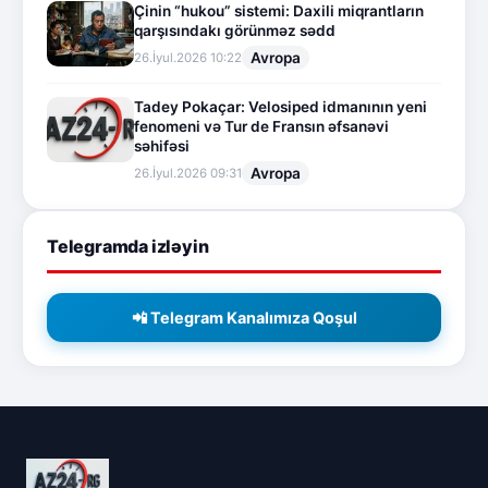
Çinin “hukou” sistemi: Daxili miqrantların
qarşısındakı görünməz sədd
Avropa
26.İyul.2026 10:22
Tadey Pokaçar: Velosiped idmanının yeni
fenomeni və Tur de Fransın əfsanəvi
səhifəsi
Avropa
26.İyul.2026 09:31
Telegramda izləyin
📲 Telegram Kanalımıza Qoşul