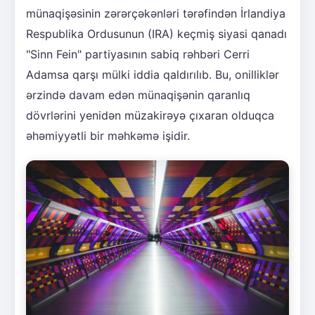
münaqişəsinin zərərçəkənləri tərəfindən İrlandiya
Respublika Ordusunun (IRA) keçmiş siyasi qanadı
"Sinn Fein" partiyasının sabiq rəhbəri Cerri
Adamsa qarşı mülki iddia qaldırılıb. Bu, onilliklər
ərzində davam edən münaqişənin qaranlıq
dövrlərini yenidən müzakirəyə çıxaran olduqca
əhəmiyyətli bir məhkəmə işidir.