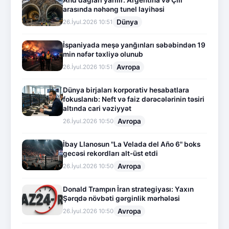
And dağları yarılır: Argentina və Çili
arasında nəhəng tunel layihəsi
Dünya
26.İyul.2026 10:51
İspaniyada meşə yanğınları səbəbindən 19
min nəfər təxliyə olunub
Avropa
26.İyul.2026 10:51
Dünya birjaları korporativ hesabatlara
fokuslanıb: Neft və faiz dərəcələrinin təsiri
altında cari vəziyyət
Avropa
26.İyul.2026 10:50
İbay Llanosun "La Velada del Año 6" boks
gecəsi rekordları alt-üst etdi
Avropa
26.İyul.2026 10:50
Donald Trampın İran strategiyası: Yaxın
Şərqdə növbəti gərginlik mərhələsi
Avropa
26.İyul.2026 10:50