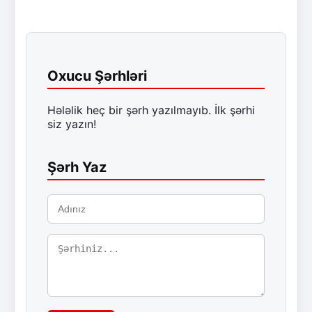
Oxucu Şərhləri
Hələlik heç bir şərh yazılmayıb. İlk şərhi
siz yazın!
Şərh Yaz