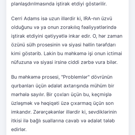
planlaşdırılmasında iştirak etdiyi göstərilir.
Cerri Adams isə uzun illərdir ki, IRA-nın üzvü
olduğunu və ya onun zorakılıq fəaliyyətlərində
iştirak etdiyini qətiyyətlə inkar edir. O, hər zaman
özünü sülh prosesinin və siyasi həllin tərəfdarı
kimi göstərib. Lakin bu məhkəmə işi onun ictimai
nüfuzuna və siyasi irsinə ciddi zərbə vura bilər.
Bu məhkəmə prosesi, "Problemlər" dövrünün
qurbanları üçün ədalət axtarışında mühüm bir
mərhələ sayılır. Bir çoxları üçün bu, keçmişlə
üzləşmək və həqiqəti üzə çıxarmaq üçün son
imkandır. Zərərçəkənlər illərdir ki, sevdiklərinin
itkisi ilə bağlı suallarına cavab və ədalət tələb
edirlər.