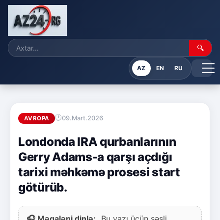
🔍
AZ
EN
RU
09.Mart.2026
AVROPA
Londonda IRA qurbanlarının
Gerry Adams-a qarşı açdığı
tarixi məhkəmə prosesi start
götürüb.
🎧 Məqaləni dinlə:
Bu yazı üçün səsli