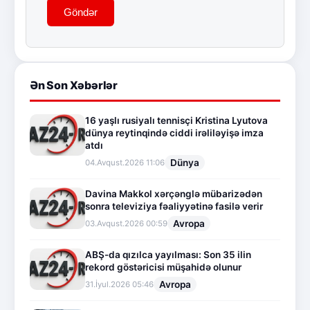
Göndər
Ən Son Xəbərlər
16 yaşlı rusiyalı tennisçi Kristina Lyutova
dünya reytinqində ciddi irəliləyişə imza
atdı
Dünya
04.Avqust.2026 11:06
Davina Makkol xərçənglə mübarizədən
sonra televiziya fəaliyyətinə fasilə verir
Avropa
03.Avqust.2026 00:59
ABŞ-da qızılca yayılması: Son 35 ilin
rekord göstəricisi müşahidə olunur
Avropa
31.İyul.2026 05:46