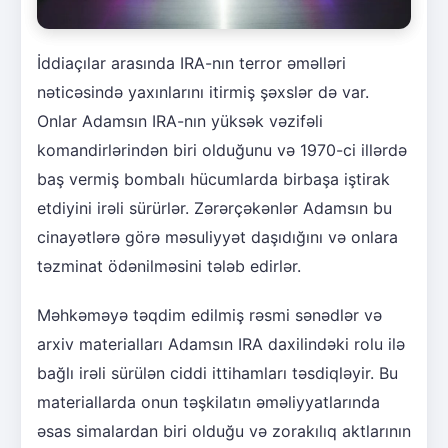
İddiaçılar arasında IRA-nın terror əməlləri
nəticəsində yaxınlarını itirmiş şəxslər də var.
Onlar Adamsın IRA-nın yüksək vəzifəli
komandirlərindən biri olduğunu və 1970-ci illərdə
baş vermiş bombalı hücumlarda birbaşa iştirak
etdiyini irəli sürürlər. Zərərçəkənlər Adamsın bu
cinayətlərə görə məsuliyyət daşıdığını və onlara
təzminat ödənilməsini tələb edirlər.
Məhkəməyə təqdim edilmiş rəsmi sənədlər və
arxiv materialları Adamsın IRA daxilindəki rolu ilə
bağlı irəli sürülən ciddi ittihamları təsdiqləyir. Bu
materiallarda onun təşkilatın əməliyyatlarında
əsas simalardan biri olduğu və zorakılıq aktlarının