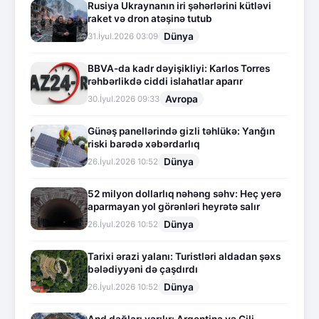
Rusiya Ukraynanın iri şəhərlərini kütləvi
raket və dron atəşinə tutub
Dünya
31.İyul.2026 03:09
BBVA-da kadr dəyişikliyi: Karlos Torres
rəhbərlikdə ciddi islahatlar aparır
Avropa
30.İyul.2026 09:33
Günəş panellərində gizli təhlükə: Yanğın
riski barədə xəbərdarlıq
Dünya
26.İyul.2026 10:52
52 milyon dollarlıq nəhəng səhv: Heç yerə
aparmayan yol görənləri heyrətə salır
Dünya
26.İyul.2026 10:52
Tarixi ərazi yalanı: Turistləri aldadan şəxs
bələdiyyəni də çaşdırdı
Dünya
26.İyul.2026 10:52