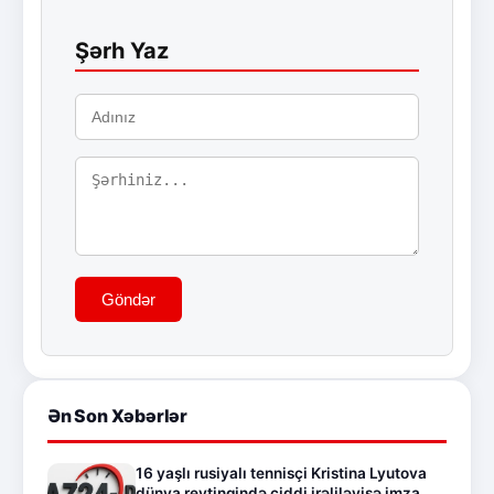
Şərh Yaz
Göndər
Ən Son Xəbərlər
16 yaşlı rusiyalı tennisçi Kristina Lyutova
dünya reytinqində ciddi irəliləyişə imza