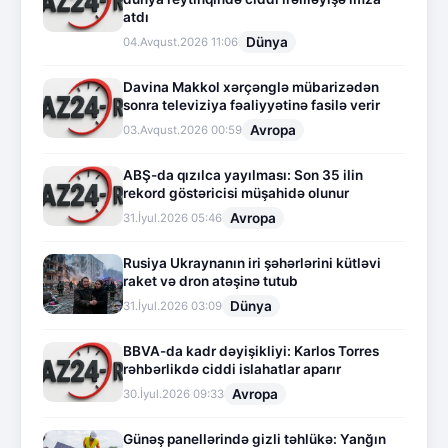
atdı
Dünya
04.Avqust.2026 11:06
Davina Makkol xərçənglə mübarizədən
sonra televiziya fəaliyyətinə fasilə verir
Avropa
03.Avqust.2026 00:59
ABŞ-da qızılca yayılması: Son 35 ilin
rekord göstəricisi müşahidə olunur
Avropa
31.İyul.2026 05:46
Rusiya Ukraynanın iri şəhərlərini kütləvi
raket və dron atəşinə tutub
Dünya
31.İyul.2026 03:09
BBVA-da kadr dəyişikliyi: Karlos Torres
rəhbərlikdə ciddi islahatlar aparır
Avropa
30.İyul.2026 09:33
Günəş panellərində gizli təhlükə: Yanğın