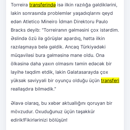
Torreira
transferində
isə ilkin razılığa gəldiklərini,
lakin sonrasında problemlər yaşadıqlarını qeyd
edən Atletico Mineiro İdman Direktoru Paulo
Bracks deyib: "Torreiranın gəlməsini çox istərdim.
Əslində özü ilə görüşlər apardıq, hətta ilkin
razılaşmaya belə gəldik. Ancaq Türkiyədəki
müqaviləsi bura gəlməsinə mane oldu. Ona
ölkəsinə daha yaxın olmasını təmin edəcək bir
layihə təqdim etdik, lakin Galatasarayda çox
yüksək səviyyəli bir oyunçu olduğu üçün
transferi
reallaşdıra bilmədik."
Əlavə olaraq, bu xəbər aktuallığını qoruyan bir
mövzudur. Oxuduğunuz üçün təşəkkür
edirik!Fikirlərinizi bölüşün!