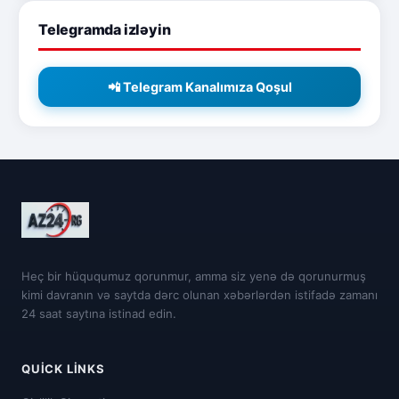
Telegramda izləyin
📲 Telegram Kanalımıza Qoşul
Heç bir hüququmuz qorunmur, amma siz yenə də qorunurmuş
kimi davranın və saytda dərc olunan xəbərlərdən istifadə zamanı
24 saat saytına istinad edin.
QUICK LINKS