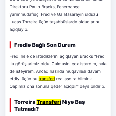
Direktoru Paulo Bracks, Fenerbahçeli
yarımmüdafiəçi Fred və Galatasarayın ulduzu
Lucas Torreira üçün təşəbbüslərdə olduqlarını
açıqlayıb.
Fredlə Bağlı Son Durum
Fredi hələ də istədiklərini açıqlayan Bracks "Fred
ilə görüşlərimiz oldu. Gəlməsini çox istərdim, hələ
də istəyirəm. Ancaq hazırda müqaviləsi davam
etdiyi üçün bu
transferi
reallaşdıra bilmirik.
Qapımız ona sonuna qədər açıqdır" deyə bildirib.
Torreira
Transferi
Niyə Baş
Tutmadı?