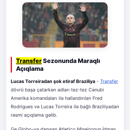
Transfer
Sezonunda Maraqlı
Açıqlama
Lucas Torreiradan şok etiraf Braziliya
-
Transfer
dövrü başa çatarkən adları tez-tez Cənubi
Amerika komandaları ilə hallandırılan Fred
Rodrigues və Lucas Torreira ilə bağlı Braziliyadan
rəsmi açıqlama gəlib.
Ge Globo-ya danışan Atletico Mineironun İdman