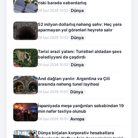
riski barədə xəbərdarlıq
Dünya
26.İyul.2026 10:52
52 milyon dollarlıq nəhəng səhv: Heç yerə
aparmayan yol görənləri heyrətə salır
Dünya
26.İyul.2026 10:52
Tarixi ərazi yalanı: Turistləri aldadan şəxs
bələdiyyəni də çaşdırdı
Dünya
26.İyul.2026 10:52
And dağları yarılır: Argentina və Çili
arasında nəhəng tunel layihəsi
Dünya
26.İyul.2026 10:51
İspaniyada meşə yanğınları səbəbindən 19
min nəfər təxliyə olunub
Avropa
26.İyul.2026 10:51
Dünya birjaları korporativ hesabatlara