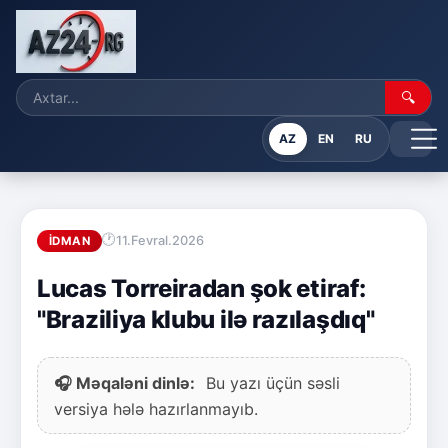
🔍
AZ
EN
RU
11.Fevral.2026
İDMAN
Lucas Torreiradan şok etiraf:
"Braziliya klubu ilə razılaşdıq"
🎧 Məqaləni dinlə:
Bu yazı üçün səsli
versiya hələ hazırlanmayıb.