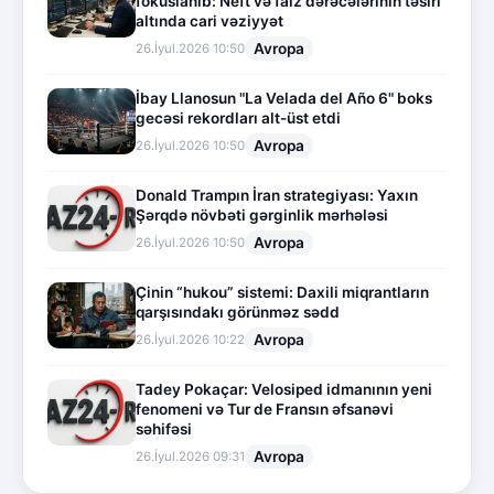
fokuslanıb: Neft və faiz dərəcələrinin təsiri
altında cari vəziyyət
Avropa
26.İyul.2026 10:50
İbay Llanosun "La Velada del Año 6" boks
gecəsi rekordları alt-üst etdi
Avropa
26.İyul.2026 10:50
Donald Trampın İran strategiyası: Yaxın
Şərqdə növbəti gərginlik mərhələsi
Avropa
26.İyul.2026 10:50
Çinin “hukou” sistemi: Daxili miqrantların
qarşısındakı görünməz sədd
Avropa
26.İyul.2026 10:22
Tadey Pokaçar: Velosiped idmanının yeni
fenomeni və Tur de Fransın əfsanəvi
səhifəsi
Avropa
26.İyul.2026 09:31