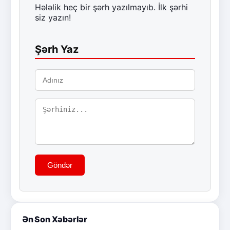
Hələlik heç bir şərh yazılmayıb. İlk şərhi
siz yazın!
Şərh Yaz
Göndər
Ən Son Xəbərlər