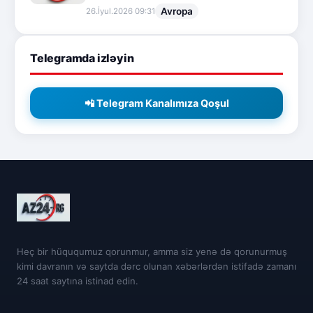
Avropa
26.İyul.2026 09:31
Telegramda izləyin
📲 Telegram Kanalımıza Qoşul
Heç bir hüququmuz qorunmur, amma siz yenə də qorunurmuş
kimi davranın və saytda dərc olunan xəbərlərdən istifadə zamanı
24 saat saytına istinad edin.