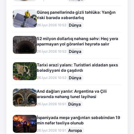
Günəş panellərində gizli təhlükə: Yanğın
riski barədə xəbərdarlıq
Dünya
26.İyul.2026 10:52
52 milyon dollarlıq nəhəng səhv: Heç yerə
aparmayan yol görənləri heyrətə salır
Dünya
26.İyul.2026 10:52
Tarixi ərazi yalanı: Turistləri aldadan şəxs
bələdiyyəni də çaşdırdı
Dünya
26.İyul.2026 10:52
And dağları yarılır: Argentina və Çili
arasında nəhəng tunel layihəsi
Dünya
26.İyul.2026 10:51
İspaniyada meşə yanğınları səbəbindən 19
min nəfər təxliyə olunub
Avropa
26.İyul.2026 10:51