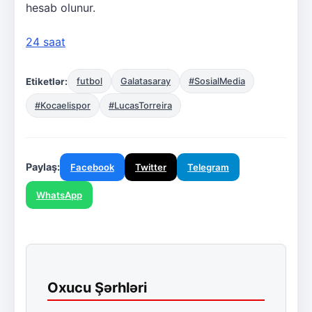
hesab olunur.
24 saat
Etiketlər:
futbol
Galatasaray
#SosialMedia
#Kocaelispor
#LucasTorreira
Paylaş:
Facebook
Twitter
Telegram
WhatsApp
Oxucu Şərhləri