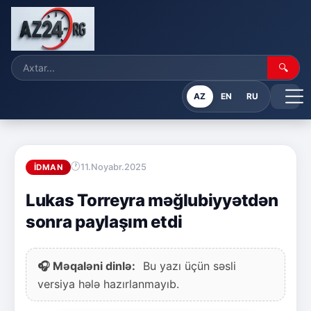
🔍
AZ
EN
RU
11.Noyabr.2025
İDMAN
Lukas Torreyra məğlubiyyətdən
sonra paylaşım etdi
🎧 Məqaləni dinlə:
Bu yazı üçün səsli
versiya hələ hazırlanmayıb.