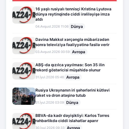
16 yaşlı rusiyalı tennisçi Kristina Lyutova
dünya reytinqində ciddi irəliləyişə imza
atdı
Dünya
04.Avqust.2026 11:06
Davina Makkol xərçənglə mübarizədən
sonra televiziya fəaliyyətinə fasilə verir
Avropa
03.Avqust.2026 00:59
ABŞ-da qızılca yayılması: Son 35 ilin
rekord göstəricisi müşahidə olunur
Avropa
31.İyul.2026 05:46
Rusiya Ukraynanın iri şəhərlərini kütləvi
raket və dron atəşinə tutub
Dünya
31.İyul.2026 03:09
BBVA-da kadr dəyişikliyi: Karlos Torres
rəhbərlikdə ciddi islahatlar aparır
Avropa
30.İyul.2026 09:33