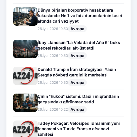
Dünya birjaları korporativ hesabatlara
fokuslanıb: Neft və faiz dərəcələrinin təsiri
altında cari vəziyyət
Avropa
26.İyul.2026 10:50
İbay Llanosun "La Velada del Año 6" boks
gecəsi rekordları alt-üst etdi
Avropa
26.İyul.2026 10:50
Donald Trampın İran strategiyası: Yaxın
Şərqdə növbəti gərginlik mərhələsi
Avropa
26.İyul.2026 10:50
Çinin “hukou” sistemi: Daxili miqrantların
qarşısındakı görünməz sədd
Avropa
26.İyul.2026 10:22
Tadey Pokaçar: Velosiped idmanının yeni
fenomeni və Tur de Fransın əfsanəvi
səhifəsi