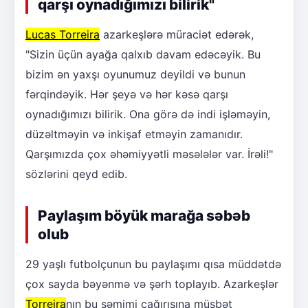
qarşı oynadığımızı bilirik"
Lucas Torreira
azarkeşlərə müraciət edərək,
"Sizin üçün ayağa qalxıb davam edəcəyik. Bu
bizim ən yaxşı oyunumuz deyildi və bunun
fərqindəyik. Hər şeyə və hər kəsə qarşı
oynadığımızı bilirik. Ona görə də indi işləməyin,
düzəltməyin və inkişaf etməyin zamanıdır.
Qarşımızda çox əhəmiyyətli məsələlər var. İrəli!"
sözlərini qeyd edib.
Paylaşım böyük marağa səbəb
olub
29 yaşlı futbolçunun bu paylaşımı qısa müddətdə
çox sayda bəyənmə və şərh toplayıb. Azarkeşlər
Torreira
nın bu səmimi çağırışına müsbət