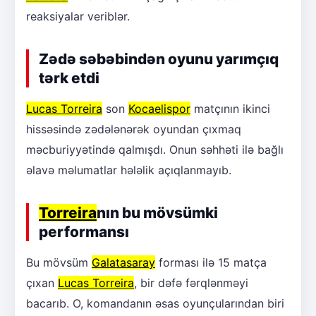
reaksiyalar veriblər.
Zədə səbəbindən oyunu yarımçıq
tərk etdi
Lucas Torreira
son
Kocaelispor
matçının ikinci
hissəsində zədələnərək oyundan çıxmaq
məcburiyyətində qalmışdı. Onun səhhəti ilə bağlı
əlavə məlumatlar hələlik açıqlanmayıb.
Torreira
nın bu mövsümki
performansı
Bu mövsüm
Galatasaray
forması ilə 15 matça
çıxan
Lucas Torreira
, bir dəfə fərqlənməyi
bacarıb. O, komandanın əsas oyunçularından biri