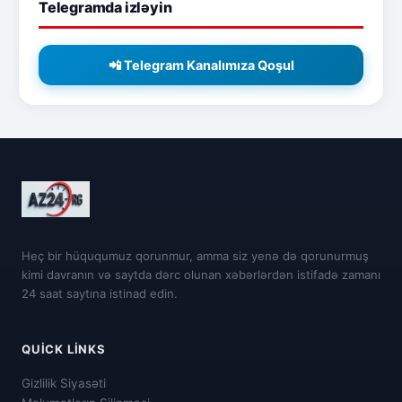
Telegramda izləyin
📲 Telegram Kanalımıza Qoşul
Heç bir hüququmuz qorunmur, amma siz yenə də qorunurmuş
kimi davranın və saytda dərc olunan xəbərlərdən istifadə zamanı
24 saat saytına istinad edin.
QUICK LINKS
Gizlilik Siyasəti