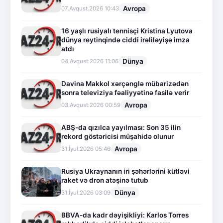
Avropa
07.Avqust.2026 10:43
16 yaşlı rusiyalı tennisçi Kristina Lyutova
dünya reytinqində ciddi irəliləyişə imza
atdı
Dünya
04.Avqust.2026 11:06
Davina Makkol xərçənglə mübarizədən
sonra televiziya fəaliyyətinə fasilə verir
Avropa
03.Avqust.2026 00:59
ABŞ-da qızılca yayılması: Son 35 ilin
rekord göstəricisi müşahidə olunur
Avropa
31.İyul.2026 05:46
Rusiya Ukraynanın iri şəhərlərini kütləvi
raket və dron atəşinə tutub
Dünya
31.İyul.2026 03:09
BBVA-da kadr dəyişikliyi: Karlos Torres