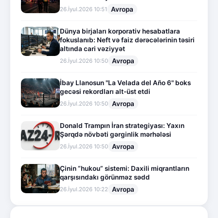
Avropa
26.İyul.2026 10:51
Dünya birjaları korporativ hesabatlara
fokuslanıb: Neft və faiz dərəcələrinin təsiri
altında cari vəziyyət
Avropa
26.İyul.2026 10:50
İbay Llanosun "La Velada del Año 6" boks
gecəsi rekordları alt-üst etdi
Avropa
26.İyul.2026 10:50
Donald Trampın İran strategiyası: Yaxın
Şərqdə növbəti gərginlik mərhələsi
Avropa
26.İyul.2026 10:50
Çinin “hukou” sistemi: Daxili miqrantların
qarşısındakı görünməz sədd
Avropa
26.İyul.2026 10:22