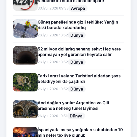
rəhbərlikdə ciddi islahatlar aparır
Avropa
30.İyul.2026 09:33
Günəş panellərində gizli təhlükə: Yanğın
riski barədə xəbərdarlıq
Dünya
26.İyul.2026 10:52
52 milyon dollarlıq nəhəng səhv: Heç yerə
aparmayan yol görənləri heyrətə salır
Dünya
26.İyul.2026 10:52
Tarixi ərazi yalanı: Turistləri aldadan şəxs
bələdiyyəni də çaşdırdı
Dünya
26.İyul.2026 10:52
And dağları yarılır: Argentina və Çili
arasında nəhəng tunel layihəsi
Dünya
26.İyul.2026 10:51
İspaniyada meşə yanğınları səbəbindən 19
min nəfər təxliyə olunub