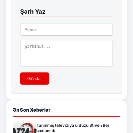
Şərh Yaz
Göndər
Ən Son Xəbərlər
Tanınmış televiziya ulduzu Stiven Ber
saxlanılıb