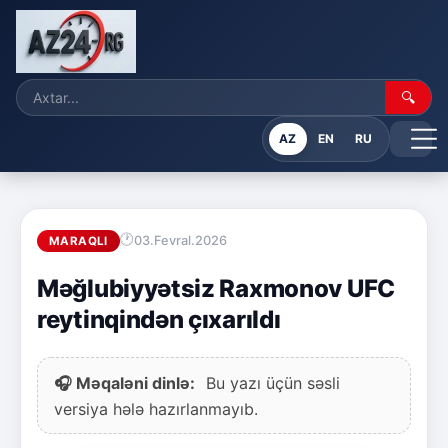
🔍
AZ
EN
RU
03.Fevral.2026
MARAQLI
Məğlubiyyətsiz Raxmonov UFC
reytinqindən çıxarıldı
🎧 Məqaləni dinlə:
Bu yazı üçün səsli
versiya hələ hazırlanmayıb.