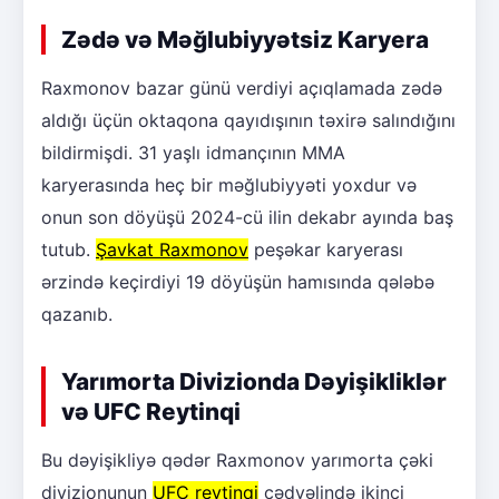
Zədə və Məğlubiyyətsiz Karyera
Raxmonov bazar günü verdiyi açıqlamada zədə
aldığı üçün oktaqona qayıdışının təxirə salındığını
bildirmişdi. 31 yaşlı idmançının MMA
karyerasında heç bir məğlubiyyəti yoxdur və
onun son döyüşü 2024-cü ilin dekabr ayında baş
tutub.
Şavkat Raxmonov
peşəkar karyerası
ərzində keçirdiyi 19 döyüşün hamısında qələbə
qazanıb.
Yarımorta Divizionda Dəyişikliklər
və UFC Reytinqi
Bu dəyişikliyə qədər Raxmonov yarımorta çəki
divizionunun
UFC reytinqi
cədvəlində ikinci