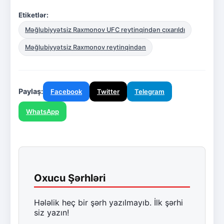
Etiketlər:
Məğlubiyyətsiz Raxmonov UFC reytinqindən çıxarıldı
Məğlubiyyətsiz Raxmonov reytinqindən
Paylaş:
Facebook
Twitter
Telegram
WhatsApp
Oxucu Şərhləri
Hələlik heç bir şərh yazılmayıb. İlk şərhi
siz yazın!