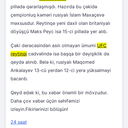
pillədə qərarlaşmışdı. Hazırda bu çəkidə
çempionluq kəməri rusiyalı İslam Maxaçevə
məxsusdur. Reytinqə yeni daxil olan britaniyalı
döyüşçü Maks Peyc isə 15-ci pillədə yer alıb.
Çəki dərəcəsindən asılı olmayan ümumi
UFC
reytinqi
cədvəlində isə başqa bir dəyişiklik də
qeydə alınıb. Belə ki, rusiyalı Maqomed
Ankalayev 13-cü yerdən 12-ci yerə yüksəlməyi
bacarıb.
Qeyd edək ki, bu xəbər önəmli bir mövzudur.
Daha çox xəbər üçün səhifəmizi
izləyin.Fikirlərinizi bölüşün!
24 saat