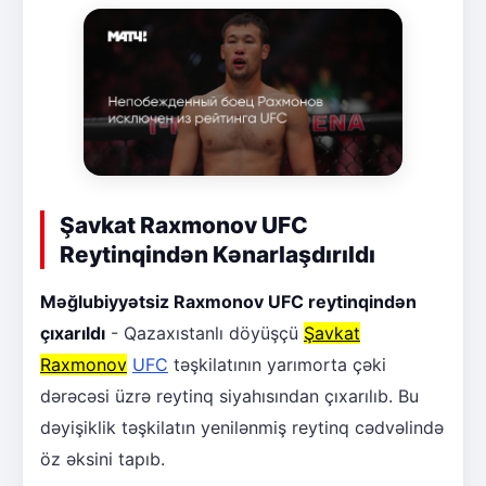
Şavkat Raxmonov UFC
Reytinqindən Kənarlaşdırıldı
Məğlubiyyətsiz Raxmonov UFC reytinqindən
çıxarıldı
- Qazaxıstanlı döyüşçü
Şavkat
Raxmonov
UFC
təşkilatının yarımorta çəki
dərəcəsi üzrə reytinq siyahısından çıxarılıb. Bu
dəyişiklik təşkilatın yenilənmiş reytinq cədvəlində
öz əksini tapıb.