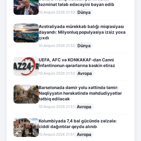
təzminat tələb edəcəyini bəyan edib
Dünya
10.Avqust.2026 21:53
Avstraliyada mürekkəb balığı miqrasiyası
dayandı: Milyonluq populyasiya izsiz yoxa
çıxdı
Dünya
10.Avqust.2026 21:52
UEFA, AFC və KONKAKAF-dan Canni
İnfantinonun qərarlarına kəskin etiraz
Avropa
10.Avqust.2026 21:52
Barselonada dəmir yolu xəttində təmir:
Nəqliyyatın hərəkətində məhdudiyyətlər
tətbiq ediləcək
Avropa
10.Avqust.2026 21:51
Kolumbiyada 7,4 bal gücündə zəlzələ:
ciddi dağıntılar qeydə alınıb
Avropa
10.Avqust.2026 21:51