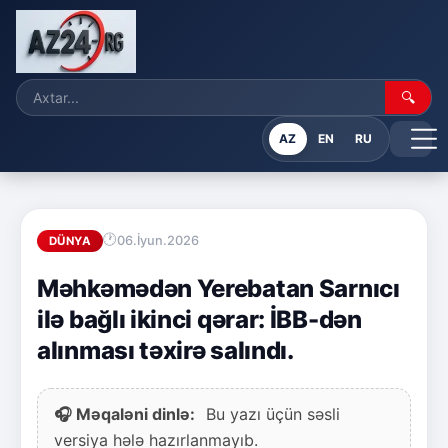
🔍
AZ
EN
RU
06.İyun.2026
DÜNYA
Məhkəmədən Yerebatan Sarnıcı
ilə bağlı ikinci qərar: İBB-dən
alınması təxirə salındı.
🎧 Məqaləni dinlə:
Bu yazı üçün səsli
versiya hələ hazırlanmayıb.