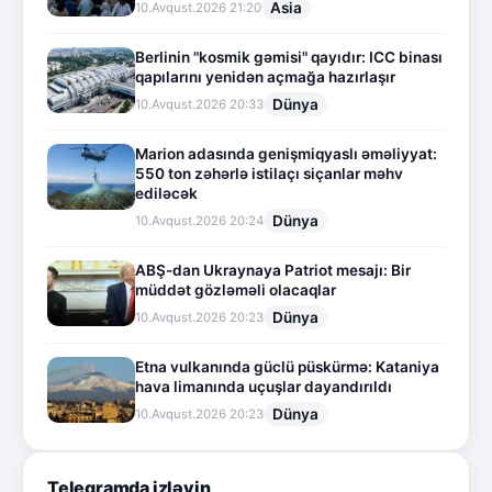
Asia
10.Avqust.2026 21:20
Berlinin "kosmik gəmisi" qayıdır: ICC binası
qapılarını yenidən açmağa hazırlaşır
Dünya
10.Avqust.2026 20:33
Marion adasında genişmiqyaslı əməliyyat:
550 ton zəhərlə istilaçı siçanlar məhv
ediləcək
Dünya
10.Avqust.2026 20:24
ABŞ-dan Ukraynaya Patriot mesajı: Bir
müddət gözləməli olacaqlar
Dünya
10.Avqust.2026 20:23
Etna vulkanında güclü püskürmə: Kataniya
hava limanında uçuşlar dayandırıldı
Dünya
10.Avqust.2026 20:23
Telegramda izləyin