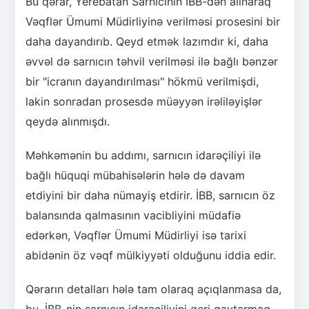
Bu qərar, Yerebatan Sarnıcının İBB-dən alınaraq
Vəqflər Ümumi Müdirliyinə verilməsi prosesini bir
daha dayandırıb. Qeyd etmək lazımdır ki, daha
əvvəl də sarnıcın təhvil verilməsi ilə bağlı bənzər
bir "icranın dayandırılması" hökmü verilmişdi,
lakin sonradan prosesdə müəyyən irəliləyişlər
qeydə alınmışdı.
Məhkəmənin bu addımı, sarnıcın idarəçiliyi ilə
bağlı hüquqi mübahisələrin hələ də davam
etdiyini bir daha nümayiş etdirir. İBB, sarnıcın öz
balansında qalmasının vacibliyini müdafiə
edərkən, Vəqflər Ümumi Müdirliyi isə tarixi
abidənin öz vəqf mülkiyyəti olduğunu iddia edir.
Qərarın detalları hələ tam olaraq açıqlanmasa da,
bu, İBB-nin sarnıcın idarəçiliyini geri qaytarmaq