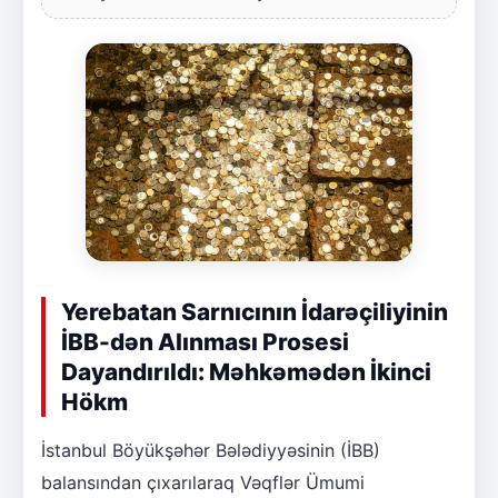
Yerebatan Sarnıcının İdarəçiliyinin
İBB-dən Alınması Prosesi
Dayandırıldı: Məhkəmədən İkinci
Hökm
İstanbul Böyükşəhər Bələdiyyəsinin (İBB)
balansından çıxarılaraq Vəqflər Ümumi