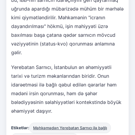
uğrunda apardığı mübarizədə mühüm bir mərhələ
kimi qiymətləndirilir. Məhkəmənin "icranın
dayandırılması" hökmü, işin mahiyyəti üzrə
baxılması başa çatana qədər sarnıcın mövcud
vəziyyətinin (status-kvo) qorunması anlamına
gəlir.
Yerebatan Sarnıcı, İstanbulun ən əhəmiyyətli
tarixi və turizm məkanlarından biridir. Onun
idarəetməsi ilə bağlı qəbul edilən qərarlar həm
mədəni irsin qorunması, həm də şəhər
bələdiyyəsinin səlahiyyətləri kontekstində böyük
əhəmiyyət daşıyır.
Etiketlər:
Məhkəmədən Yerebatan Sarnıcı ilə bağlı