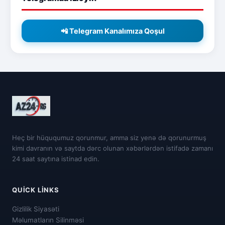
📲 Telegram Kanalımıza Qoşul
Heç bir hüququmuz qorunmur, amma siz yenə də qorunurmuş
kimi davranın və saytda dərc olunan xəbərlərdən istifadə zamanı
24 saat saytına istinad edin.
QUICK LINKS
Gizlilik Siyasəti
Məlumatların Silinməsi