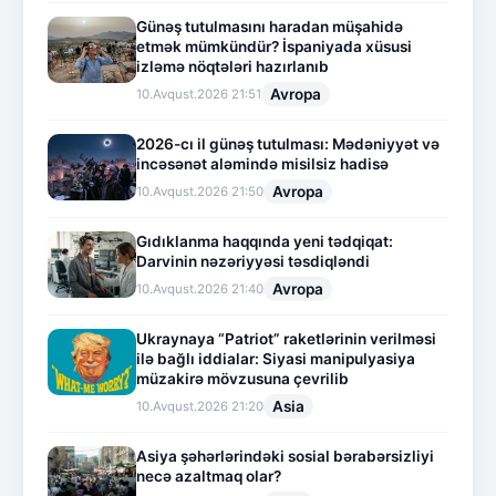
Günəş tutulmasını haradan müşahidə
etmək mümkündür? İspaniyada xüsusi
izləmə nöqtələri hazırlanıb
Avropa
10.Avqust.2026 21:51
2026-cı il günəş tutulması: Mədəniyyət və
incəsənət aləmində misilsiz hadisə
Avropa
10.Avqust.2026 21:50
Gıdıklanma haqqında yeni tədqiqat:
Darvinin nəzəriyyəsi təsdiqləndi
Avropa
10.Avqust.2026 21:40
Ukraynaya “Patriot” raketlərinin verilməsi
ilə bağlı iddialar: Siyasi manipulyasiya
müzakirə mövzusuna çevrilib
Asia
10.Avqust.2026 21:20
Asiya şəhərlərindəki sosial bərabərsizliyi
necə azaltmaq olar?