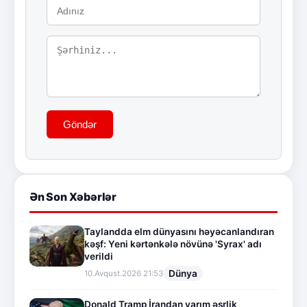
Göndər
Ən Son Xəbərlər
Taylandda elm dünyasını həyəcanlandıran
kəşf: Yeni kərtənkələ növünə 'Syrax' adı
verildi
Dünya
10.Avqust.2026 21:53
Donald Tramp İrandan yarım əsrlik