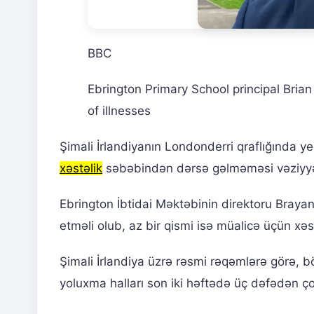
BBC
Ebrington Primary School principal Bria
of illnesses
Şimali İrlandiyanın Londonderri qraflığında y
xəstəlik
səbəbindən dərsə gəlməməsi vəziyyət
Ebrington İbtidai Məktəbinin direktoru Brayan
etməli olub, az bir qismi isə müalicə üçün xəs
Şimali İrlandiya üzrə rəsmi rəqəmlərə görə, b
yoluxma halları son iki həftədə üç dəfədən 