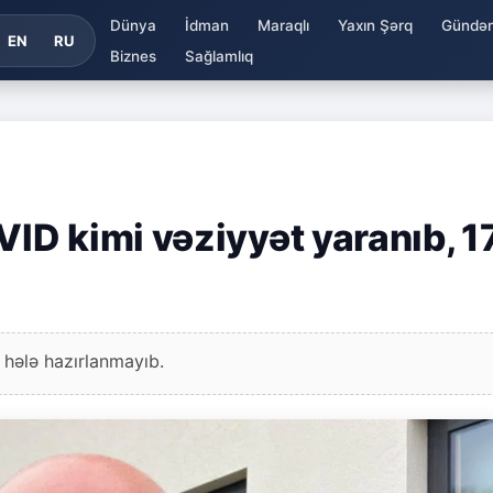
Dünya
İdman
Maraqlı
Yaxın Şərq
Gündə
EN
RU
Biznes
Sağlamlıq
D kimi vəziyyət yaranıb, 1
 hələ hazırlanmayıb.