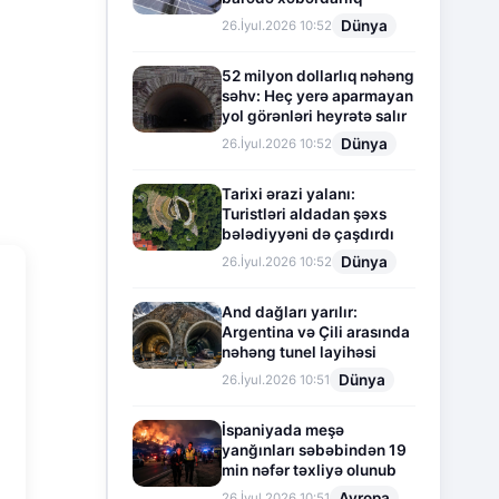
Dünya
26.İyul.2026 10:52
52 milyon dollarlıq nəhəng
səhv: Heç yerə aparmayan
yol görənləri heyrətə salır
Dünya
26.İyul.2026 10:52
Tarixi ərazi yalanı:
Turistləri aldadan şəxs
bələdiyyəni də çaşdırdı
Dünya
26.İyul.2026 10:52
And dağları yarılır:
Argentina və Çili arasında
nəhəng tunel layihəsi
Dünya
26.İyul.2026 10:51
İspaniyada meşə
yanğınları səbəbindən 19
min nəfər təxliyə olunub
Avropa
26.İyul.2026 10:51