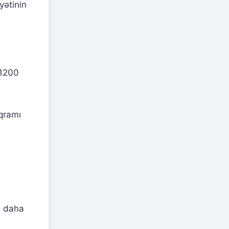
yətinin
.
 1200
oqramı
ə daha