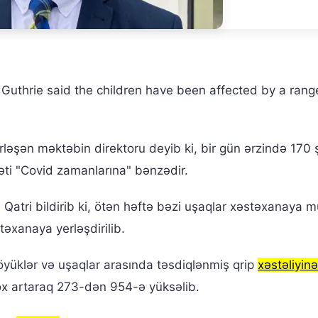
n Guthrie said the children have been affected by a rang
erləşən məktəbin direktoru deyib ki, bir gün ərzində 170 
i "Covid zamanlarına" bənzədir.
 Qatri bildirib ki, ötən həftə bəzi uşaqlar xəstəxanaya m
təxanaya yerləşdirilib.
öyüklər və uşaqlar arasında təsdiqlənmiş qrip
xəstəliyinə
çox artaraq 273-dən 954-ə yüksəlib.