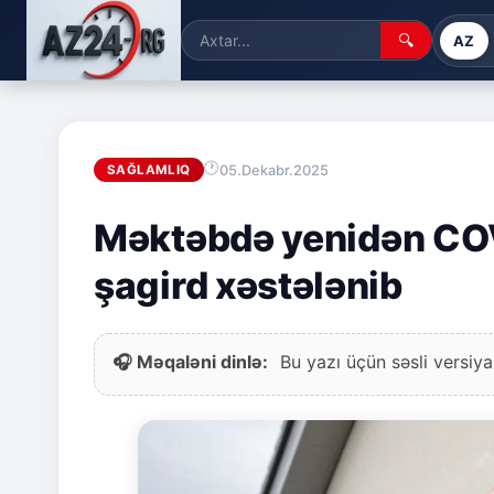
🔍
AZ
05.Dekabr.2025
SAĞLAMLIQ
Məktəbdə yenidən COVI
şagird xəstələnib
🎧 Məqaləni dinlə:
Bu yazı üçün səsli versiya