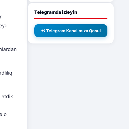
Telegramda izləyin
an
deyə
📲 Telegram Kanalımıza Qoşul
mlardan
dlılıq
 etdik
ə o