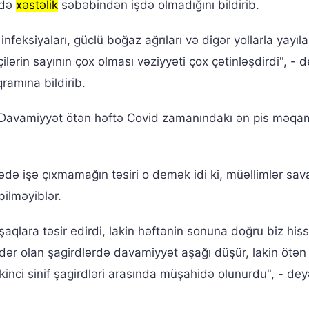
 də
xəstəlik
səbəbindən işdə olmadığını bildirib.
feksiyaları, güclü boğaz ağrıları və digər yollarla yayıl
ilərin sayının çox olması vəziyyəti çox çətinləşdirdi", - 
amına bildirib.
 Davamiyyət ötən həftə Covid zamanındakı ən pis məqa
də işə çıxmamağın təsiri o demək idi ki, müəllimlər sava
bilməyiblər.
aqlara təsir edirdi, lakin həftənin sonuna doğru biz hiss
ədər olan şagirdlərdə davamiyyət aşağı düşür, lakin ötən
ikinci sinif şagirdləri arasında müşahidə olunurdu", - dey