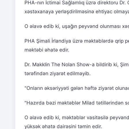
PHA-nın İctimai Sağlamlıq üzrə direktoru Dr. C
xəstəxanaya yerləşdirilməsinə ehtiyac olmay
O əlavə edib ki, uşağın peyvənd olunması xəs
PHA Şimali İrlandiya üzrə məktəblərdə qrip 
məktəbi əhatə edir.
Dr. Makklin The Nolan Show-a bildirib ki, Şi
tərəfindən ziyarət edilməyib.
"Onların əksəriyyəti gələn həftə ziyarət oluna
"Hazırda bəzi məktəblər Milad tətillərindən s
O əlavə edib ki, məktəblər vasitəsilə peyvən
yüksək əhatə dairəsini təmin edir.