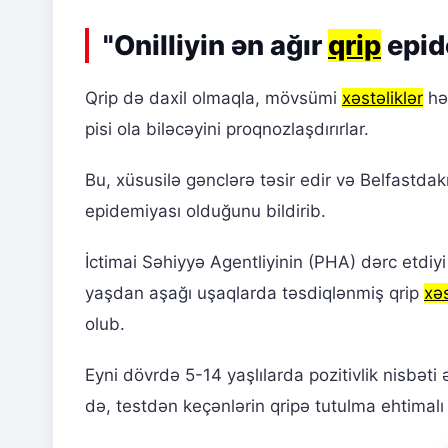
"Onilliyin ən ağır
qrip
epid
Qrip də daxil olmaqla, mövsümi
xəstəliklər
hər
pisi ola biləcəyini proqnozlaşdırırlar.
Bu, xüsusilə gənclərə təsir edir və Belfastda
epidemiyası olduğunu bildirib.
İctimai Səhiyyə Agentliyinin (PHA) dərc etdi
yaşdan aşağı uşaqlarda təsdiqlənmiş qrip
xəs
olub.
Eyni dövrdə 5-14 yaşlılarda pozitivlik nisbət
də, testdən keçənlərin qripə tutulma ehtimal