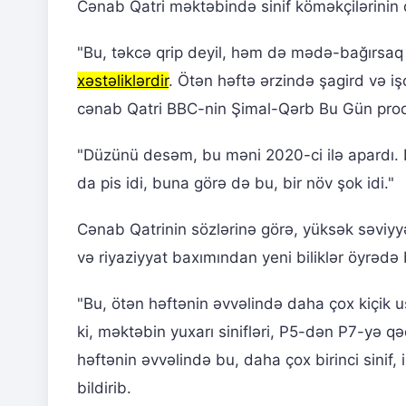
Cənab Qatri məktəbində sinif köməkçilərinin
"Bu, təkcə qrip deyil, həm də mədə-bağırsaq in
xəstəliklərdir
. Ötən həftə ərzində şagird və işç
cənab Qatri BBC-nin Şimal-Qərb Bu Gün proqr
"Düzünü desəm, bu məni 2020-ci ilə apardı.
da pis idi, buna görə də bu, bir növ şok idi."
Cənab Qatrinin sözlərinə görə, yüksək səviyyə
və riyaziyyat baxımından yeni biliklər öyrədə 
"Bu, ötən həftənin əvvəlində daha çox kiçik uş
ki, məktəbin yuxarı sinifləri, P5-dən P7-yə q
həftənin əvvəlində bu, daha çox birinci sinif, 
bildirib.