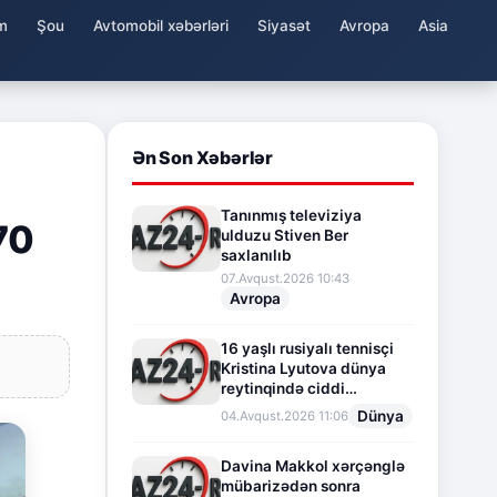
m
Şou
Avtomobil xəbərləri
Siyasət
Avropa
Asia
Ən Son Xəbərlər
Tanınmış televiziya
70
ulduzu Stiven Ber
saxlanılıb
07.Avqust.2026 10:43
Avropa
16 yaşlı rusiyalı tennisçi
Kristina Lyutova dünya
reytinqində ciddi
irəliləyişə imza atdı
Dünya
04.Avqust.2026 11:06
Davina Makkol xərçənglə
mübarizədən sonra