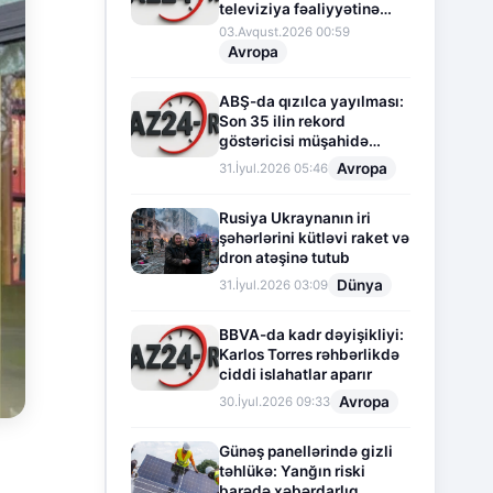
televiziya fəaliyyətinə
fasilə verir
03.Avqust.2026 00:59
Avropa
ABŞ-da qızılca yayılması:
Son 35 ilin rekord
göstəricisi müşahidə
olunur
Avropa
31.İyul.2026 05:46
Rusiya Ukraynanın iri
şəhərlərini kütləvi raket və
dron atəşinə tutub
Dünya
31.İyul.2026 03:09
BBVA-da kadr dəyişikliyi:
Karlos Torres rəhbərlikdə
ciddi islahatlar aparır
Avropa
30.İyul.2026 09:33
Günəş panellərində gizli
təhlükə: Yanğın riski
barədə xəbərdarlıq