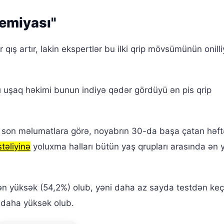
emiyası"
 qış artır, lakin ekspertlər bu ilki qrip mövsümünün onilli
kı uşaq həkimi bunun indiyə qədər gördüyü ən pis qrip
yi son məlumatlara görə, noyabrın 30-da başa çatan həf
təliyinə
yoluxma halları bütün yaş qrupları arasında ən 
i ən yüksək (54,2%) olub, yəni daha az sayda testdən keç
ı daha yüksək olub.