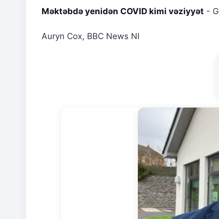
Məktəbdə yenidən COVID kimi vəziyyət
-
G
Auryn Cox
,
BBC News NI