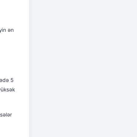
yin ən
tədə 5
yüksək
sələr