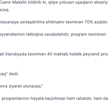
oann Makklin bildirib ki, qripə yoluxan uşaqların əksəriy
acaq.
təxanaya yerləşdirilmə ehtimalını təxminən 70% azaldır
peyvəndlərinin tətbiqinə cavabdehdir, proqram təxminən
mali İrlandiyada təxminən 40 məktəb hələlik peyvənd pr
caq" dedi.
onra ziyarət olunacaq."
d proqramlarının həyata keçirilməsi həm rahatdır, həm d