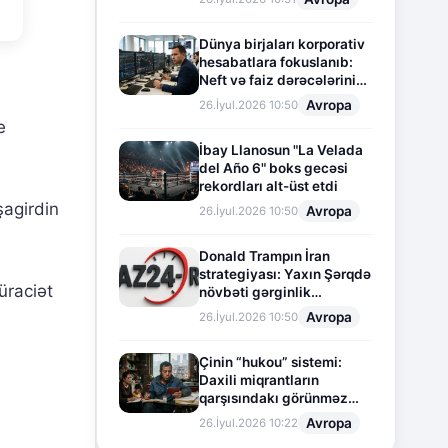
Dünya birjaları korporativ
hesabatlara fokuslanıb:
Neft və faiz dərəcələrinin
təsiri altında cari vəziyyət
Avropa
26.İyul.2026 10:50
e
İbay Llanosun "La Velada
del Año 6" boks gecəsi
rekordları alt-üst etdi
şagirdin
Avropa
26.İyul.2026 10:50
Donald Trampın İran
strategiyası: Yaxın Şərqdə
üraciət
növbəti gərginlik
mərhələsi
Avropa
26.İyul.2026 10:50
Çinin “hukou” sistemi:
Daxili miqrantların
qarşısındakı görünməz
sədd
Avropa
26.İyul.2026 10:22