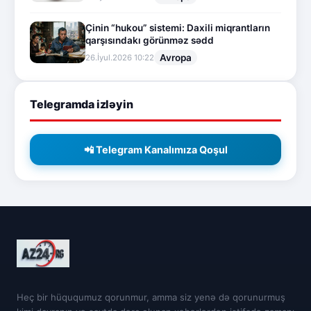
Çinin “hukou” sistemi: Daxili miqrantların
qarşısındakı görünməz sədd
Avropa
26.İyul.2026 10:22
Telegramda izləyin
📲 Telegram Kanalımıza Qoşul
Heç bir hüququmuz qorunmur, amma siz yenə də qorunurmuş