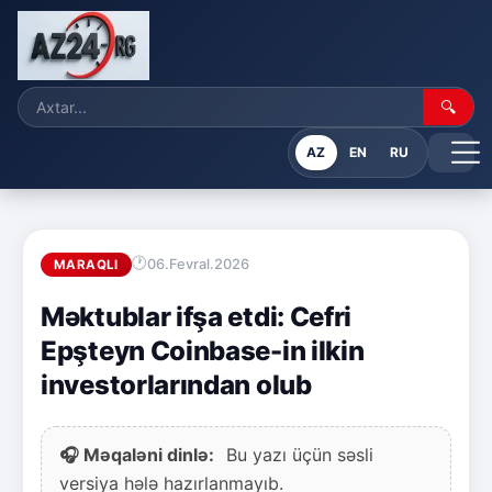
🔍
AZ
EN
RU
06.Fevral.2026
MARAQLI
Məktublar ifşa etdi: Cefri
Epşteyn Coinbase-in ilkin
investorlarından olub
🎧 Məqaləni dinlə:
Bu yazı üçün səsli
versiya hələ hazırlanmayıb.