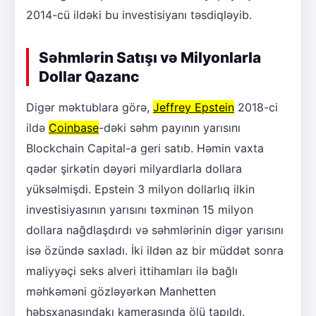
2014-cü ildəki bu investisiyanı təsdiqləyib.
Səhmlərin Satışı və Milyonlarla
Dollar Qazanc
Digər məktublara görə,
Jeffrey Epstein
2018-ci
ildə
Coinbase
-dəki səhm payının yarısını
Blockchain Capital-a geri satıb. Həmin vaxta
qədər şirkətin dəyəri milyardlarla dollara
yüksəlmişdi. Epstein 3 milyon dollarlıq ilkin
investisiyasının yarısını təxminən 15 milyon
dollara nağdlaşdırdı və səhmlərinin digər yarısını
isə özündə saxladı. İki ildən az bir müddət sonra
maliyyəçi seks alveri ittihamları ilə bağlı
məhkəməni gözləyərkən Manhetten
həbsxanasındakı kamerasında ölü tapıldı.