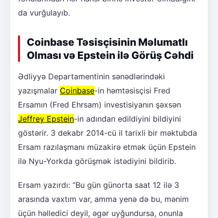
da vurğulayıb.
Coinbase Təsisçisinin Məlumatlı
Olması və Epstein ilə Görüş Cəhdi
Ədliyyə Departamentinin sənədlərindəki
yazışmalar
Coinbase
-in həmtəsisçisi Fred
Ersamın (Fred Ehrsam) investisiyanın şəxsən
Jeffrey Epstein
-in adından edildiyini bildiyini
göstərir. 3 dekabr 2014-cü il tarixli bir məktubda
Ersam razılaşmanı müzakirə etmək üçün Epstein
ilə Nyu-Yorkda görüşmək istədiyini bildirib.
Ersam yazırdı: “Bu gün günorta saat 12 ilə 3
arasında vaxtım var, amma yenə də bu, mənim
üçün həlledici deyil, əgər uyğundursa, onunla