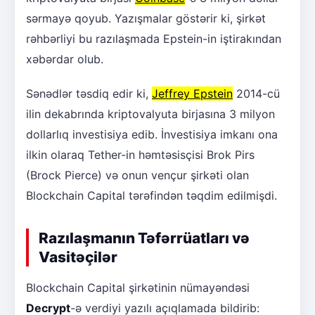
sərmayə qoyub. Yazışmalar göstərir ki, şirkət
rəhbərliyi bu razılaşmada Epstein-in iştirakından
xəbərdar olub.
Sənədlər təsdiq edir ki,
Jeffrey Epstein
2014-cü
ilin dekabrında kriptovalyuta birjasına 3 milyon
dollarlıq investisiya edib. İnvestisiya imkanı ona
ilkin olaraq Tether-in həmtəsisçisi Brok Pirs
(Brock Pierce) və onun vençur şirkəti olan
Blockchain Capital tərəfindən təqdim edilmişdi.
Razılaşmanın Təfərrüatları və
Vasitəçilər
Blockchain Capital şirkətinin nümayəndəsi
Decrypt
-ə verdiyi yazılı açıqlamada bildirib: