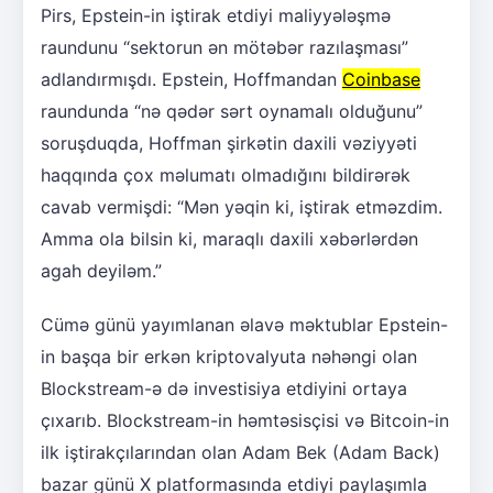
Pirs, Epstein-in iştirak etdiyi maliyyələşmə
raundunu “sektorun ən mötəbər razılaşması”
adlandırmışdı. Epstein, Hoffmandan
Coinbase
raundunda “nə qədər sərt oynamalı olduğunu”
soruşduqda, Hoffman şirkətin daxili vəziyyəti
haqqında çox məlumatı olmadığını bildirərək
cavab vermişdi: “Mən yəqin ki, iştirak etməzdim.
Amma ola bilsin ki, maraqlı daxili xəbərlərdən
agah deyiləm.”
Cümə günü yayımlanan əlavə məktublar Epstein-
in başqa bir erkən kriptovalyuta nəhəngi olan
Blockstream-ə də investisiya etdiyini ortaya
çıxarıb. Blockstream-in həmtəsisçisi və Bitcoin-in
ilk iştirakçılarından olan Adam Bek (Adam Back)
bazar günü X platformasında etdiyi paylaşımla