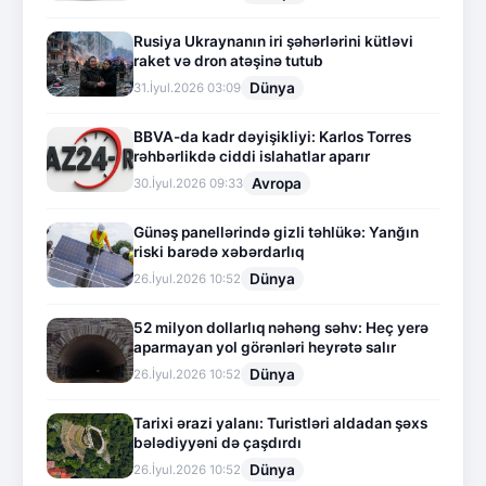
Rusiya Ukraynanın iri şəhərlərini kütləvi
raket və dron atəşinə tutub
Dünya
31.İyul.2026 03:09
BBVA-da kadr dəyişikliyi: Karlos Torres
rəhbərlikdə ciddi islahatlar aparır
Avropa
30.İyul.2026 09:33
Günəş panellərində gizli təhlükə: Yanğın
riski barədə xəbərdarlıq
Dünya
26.İyul.2026 10:52
52 milyon dollarlıq nəhəng səhv: Heç yerə
aparmayan yol görənləri heyrətə salır
Dünya
26.İyul.2026 10:52
Tarixi ərazi yalanı: Turistləri aldadan şəxs
bələdiyyəni də çaşdırdı
Dünya
26.İyul.2026 10:52