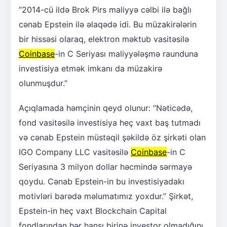
“2014-cü ildə Brok Pirs maliyyə cəlbi ilə bağlı
cənab Epstein ilə əlaqədə idi. Bu müzakirələrin
bir hissəsi olaraq, elektron məktub vasitəsilə
Coinbase
-in C Seriyası maliyyələşmə raunduna
investisiya etmək imkanı da müzakirə
olunmuşdur.”
Açıqlamada həmçinin qeyd olunur: “Nəticədə,
fond vasitəsilə investisiya heç vaxt baş tutmadı
və cənab Epstein müstəqil şəkildə öz şirkəti olan
IGO Company LLC vasitəsilə
Coinbase
-in C
Seriyasına 3 milyon dollar həcmində sərmayə
qoydu. Cənab Epstein-in bu investisiyadakı
motivləri barədə məlumatımız yoxdur.” Şirkət,
Epstein-in heç vaxt Blockchain Capital
fondlarından hər hansı birinə investor olmadığını