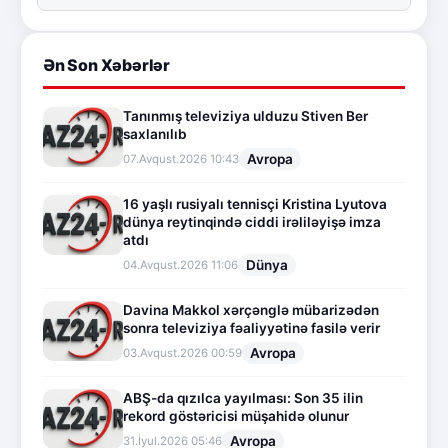
Ən Son Xəbərlər
Tanınmış televiziya ulduzu Stiven Ber
saxlanılıb
Avropa
07.Avqust.2026 10:43
16 yaşlı rusiyalı tennisçi Kristina Lyutova
dünya reytinqində ciddi irəliləyişə imza
atdı
Dünya
04.Avqust.2026 11:06
Davina Makkol xərçənglə mübarizədən
sonra televiziya fəaliyyətinə fasilə verir
Avropa
03.Avqust.2026 00:59
ABŞ-da qızılca yayılması: Son 35 ilin
rekord göstəricisi müşahidə olunur
Avropa
31.İyul.2026 05:46