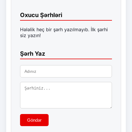
Oxucu Şərhləri
Hələlik heç bir şərh yazılmayıb. İlk şərhi
siz yazın!
Şərh Yaz
Göndər