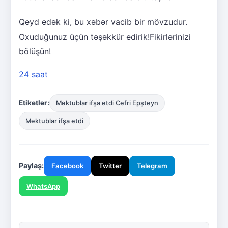
Qeyd edək ki, bu xəbər vacib bir mövzudur.
Oxuduğunuz üçün təşəkkür edirik!Fikirlərinizi
bölüşün!
24 saat
Etiketlər:
Məktublar ifşa etdi Cefri Epşteyn
Məktublar ifşa etdi
Paylaş:
Facebook
Twitter
Telegram
WhatsApp