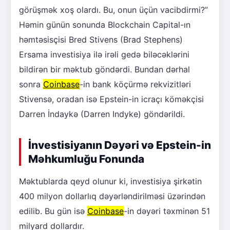
görüşmək xoş olardı. Bu, onun üçün vacibdirmi?”
Həmin günün sonunda Blockchain Capital-ın
həmtəsisçisi Bred Stivens (Brad Stephens)
Ersama investisiya ilə irəli gedə biləcəklərini
bildirən bir məktub göndərdi. Bundan dərhal
sonra
Coinbase
-in bank köçürmə rekvizitləri
Stivensə, oradan isə Epstein-in icraçı köməkçisi
Darren İndaykə (Darren Indyke) göndərildi.
İnvestisiyanın Dəyəri və Epstein-in
Məhkumluğu Fonunda
Məktublarda qeyd olunur ki, investisiya şirkətin
400 milyon dollarlıq dəyərləndirilməsi üzərindən
edilib. Bu gün isə
Coinbase
-in dəyəri təxminən 51
milyard dollardır.