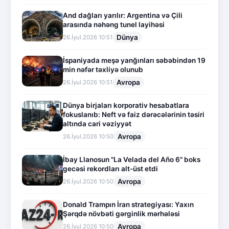
And dağları yarılır: Argentina və Çili
arasında nəhəng tunel layihəsi
Dünya
26.İyul.2026 10:51
İspaniyada meşə yanğınları səbəbindən 19
min nəfər təxliyə olunub
Avropa
26.İyul.2026 10:51
Dünya birjaları korporativ hesabatlara
fokuslanıb: Neft və faiz dərəcələrinin təsiri
altında cari vəziyyət
Avropa
26.İyul.2026 10:50
İbay Llanosun "La Velada del Año 6" boks
gecəsi rekordları alt-üst etdi
Avropa
26.İyul.2026 10:50
Donald Trampın İran strategiyası: Yaxın
Şərqdə növbəti gərginlik mərhələsi
Avropa
26.İyul.2026 10:50