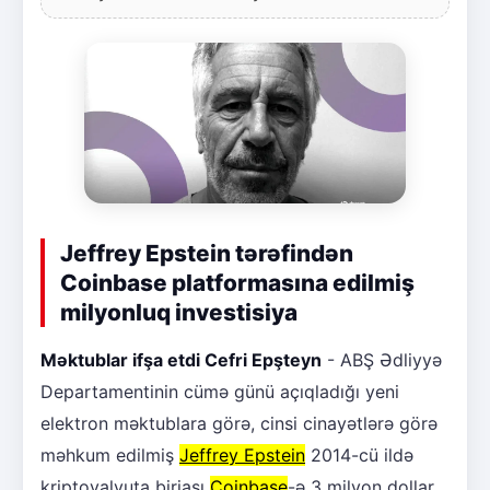
Jeffrey Epstein tərəfindən
Coinbase platformasına edilmiş
milyonluq investisiya
Məktublar ifşa etdi Cefri Epşteyn
- ABŞ Ədliyyə
Departamentinin cümə günü açıqladığı yeni
elektron məktublara görə, cinsi cinayətlərə görə
məhkum edilmiş
Jeffrey Epstein
2014-cü ildə
kriptovalyuta birjası
Coinbase
-ə 3 milyon dollar