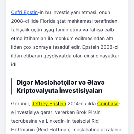
Cefri Epstin
-in bu investisiyanı etməsi, onun
2008-ci ildə Florida ştat məhkəməsi tərəfindən
fahişəlik üçün uşaq təmin etmə və fahişə cəlb
etmə ittihamları ilə məhkum edilməsindən altı
ildən çox sonraya təsadüf edir. Epstein 2008-ci
ildən etibarən qeydiyyatda olan cinsi cinayətkar
idi.
Digər Məsləhətçilər və Əlavə
Kriptovalyuta İnvestisiyaları
Görünür,
Jeffrey Epstein
2014-cü ildə
Coinbase
-
ə investisiya qərarı verərkən Brok Pirsin
təcrübəsinə və LinkedIn-in təsisçisi Rid
Hoffmanın (Reid Hoffman) məsləhətinə arxalanıb.