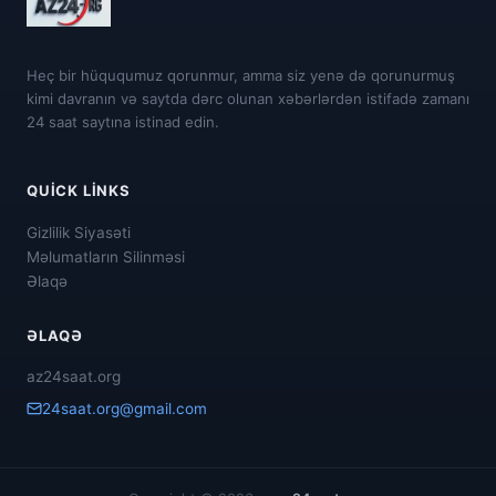
Heç bir hüququmuz qorunmur, amma siz yenə də qorunurmuş
kimi davranın və saytda dərc olunan xəbərlərdən istifadə zamanı
24 saat saytına istinad edin.
QUICK LINKS
Gizlilik Siyasəti
Məlumatların Silinməsi
Əlaqə
ƏLAQƏ
az24saat.org
24saat.org@gmail.com