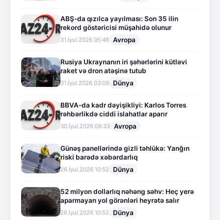
ABŞ-da qızılca yayılması: Son 35 ilin
rekord göstəricisi müşahidə olunur
Avropa
31.İyul.2026 05:46
Rusiya Ukraynanın iri şəhərlərini kütləvi
raket və dron atəşinə tutub
Dünya
31.İyul.2026 03:09
BBVA-da kadr dəyişikliyi: Karlos Torres
rəhbərlikdə ciddi islahatlar aparır
Avropa
30.İyul.2026 09:33
Günəş panellərində gizli təhlükə: Yanğın
riski barədə xəbərdarlıq
Dünya
26.İyul.2026 10:52
52 milyon dollarlıq nəhəng səhv: Heç yerə
aparmayan yol görənləri heyrətə salır
Dünya
26.İyul.2026 10:52