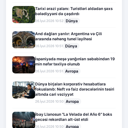
Tarixi ərazi yalanı: Turistləri aldadan şəxs
bələdiyyəni də çaşdırdı
Dünya
26.İyul.2026 10:52
And dağları yarılır: Argentina və Çili
arasında nəhəng tunel layihəsi
Dünya
26.İyul.2026 10:51
İspaniyada meşə yanğınları səbəbindən 19
min nəfər təxliyə olunub
Avropa
26.İyul.2026 10:51
Dünya birjaları korporativ hesabatlara
fokuslanıb: Neft və faiz dərəcələrinin təsiri
altında cari vəziyyət
Avropa
26.İyul.2026 10:50
İbay Llanosun "La Velada del Año 6" boks
gecəsi rekordları alt-üst etdi
Avropa
26.İyul.2026 10:50