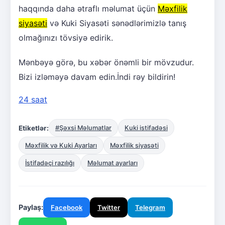
haqqında daha ətraflı məlumat üçün
Məxfilik
siyasəti
və Kuki Siyasəti sənədlərimizlə tanış
olmağınızı tövsiyə edirik.
Mənbəyə görə, bu xəbər önəmli bir mövzudur.
Bizi izləməyə davam edin.İndi rəy bildirin!
24 saat
Etiketlər:
#Şəxsi Məlumatlar
Kuki istifadəsi
Məxfilik və Kuki Ayarları
Məxfilik siyasəti
İstifadəçi razılığı
Məlumat ayarları
Paylaş:
Facebook
Twitter
Telegram