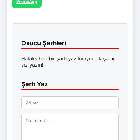
WhatsApp
Oxucu Şərhləri
Hələlik heç bir şərh yazılmayıb. İlk şərhi
siz yazın!
Şərh Yaz