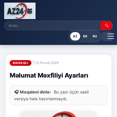
🔍
AZ
EN
RU
13.Fevral.2026
MARAQLI
Məlumat Məxfiliyi Ayarları
🎧 Məqaləni dinlə:
Bu yazı üçün səsli
versiya hələ hazırlanmayıb.