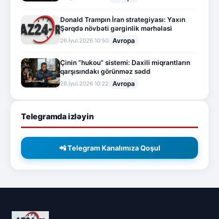
Donald Trampın İran strategiyası: Yaxın
Şərqdə növbəti gərginlik mərhələsi
Avropa
26.İyul.2026 10:50
Çinin “hukou” sistemi: Daxili miqrantların
qarşısındakı görünməz sədd
Avropa
26.İyul.2026 10:22
Telegramda izləyin
📲 Telegram Kanalımıza Qoşul