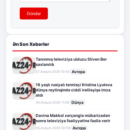
Göndər
Ən Son Xəbərlər
Tanınmış televiziya ulduzu Stiven Ber
saxlanılıb
Avropa
07.Avqust.2026 10:43
16 yaşlı rusiyalı tennisçi Kristina Lyutova
dünya reytinqində ciddi irəliləyişə imza
atdı
Dünya
04.Avqust.2026 11:06
Davina Makkol xərçənglə mübarizədən
sonra televiziya fəaliyyətinə fasilə verir
Avropa
03.Avqust.2026 00:59