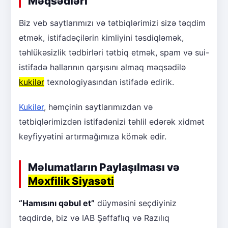
Məqsədləri
Biz veb saytlarımızı və tətbiqlərimizi sizə təqdim
etmək, istifadəçilərin kimliyini təsdiqləmək,
təhlükəsizlik tədbirləri tətbiq etmək, spam və sui-
istifadə hallarının qarşısını almaq məqsədilə
kukilər
texnologiyasından istifadə edirik.
Kukilər
, həmçinin saytlarımızdan və
tətbiqlərimizdən istifadənizi təhlil edərək xidmət
keyfiyyətini artırmağımıza kömək edir.
Məlumatların Paylaşılması və
Məxfilik Siyasəti
“Hamısını qəbul et”
düyməsini seçdiyiniz
təqdirdə, biz və IAB Şəffaflıq və Razılıq