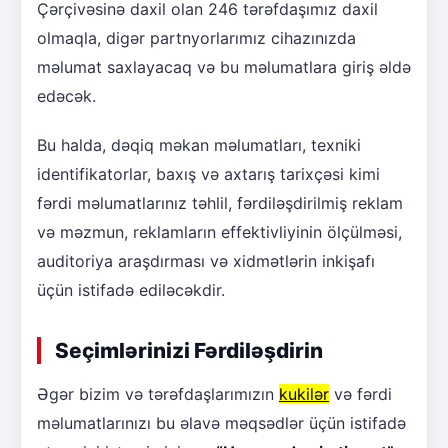
Çərçivəsinə daxil olan 246 tərəfdaşımız daxil
olmaqla, digər partnyorlarımız cihazınızda
məlumat saxlayacaq və bu məlumatlara giriş əldə
edəcək.
Bu halda, dəqiq məkan məlumatları, texniki
identifikatorlar, baxış və axtarış tarixçəsi kimi
fərdi məlumatlarınız təhlil, fərdiləşdirilmiş reklam
və məzmun, reklamların effektivliyinin ölçülməsi,
auditoriya araşdırması və xidmətlərin inkişafı
üçün istifadə ediləcəkdir.
Seçimlərinizi Fərdiləşdirin
Əgər bizim və tərəfdaşlarımızın
kukilər
və fərdi
məlumatlarınızı bu əlavə məqsədlər üçün istifadə