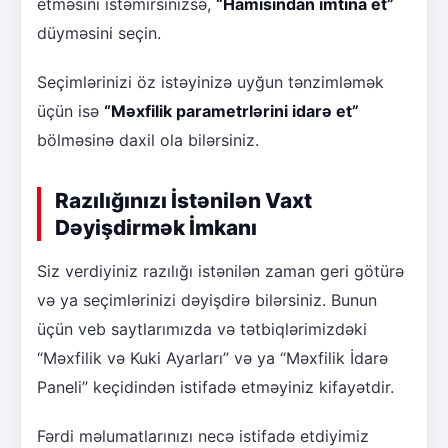
etməsini istəmirsinizsə,
“Hamısından imtina et”
düyməsini seçin.
Seçimlərinizi öz istəyinizə uyğun tənzimləmək
üçün isə
“Məxfilik parametrlərini idarə et”
bölməsinə daxil ola bilərsiniz.
Razılığınızı İstənilən Vaxt
Dəyişdirmək İmkanı
Siz verdiyiniz razılığı istənilən zaman geri götürə
və ya seçimlərinizi dəyişdirə bilərsiniz. Bunun
üçün veb saytlarımızda və tətbiqlərimizdəki
“Məxfilik və Kuki Ayarları” və ya “Məxfilik İdarə
Paneli” keçidindən istifadə etməyiniz kifayətdir.
Fərdi məlumatlarınızı necə istifadə etdiyimiz