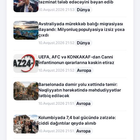
təzminat tələb edəcəyini bəyan edib
Dünya
10.Avqust.2026 21:53
Avstraliyada mürekkəb balığı miqrasiyası
dayandı: Milyonluq populyasiya izsiz yoxa
çıxdı
Dünya
10.Avqust.2026 21:52
UEFA, AFC və KONKAKAF-dan Canni
İnfantinonun qərarlarına kəskin etiraz
Avropa
10.Avqust.2026 21:52
Barselonada dəmir yolu xəttində təmir:
Nəqliyyatın hərəkətində məhdudiyyətlər
tətbiq ediləcək
Avropa
10.Avqust.2026 21:51
Kolumbiyada 7,4 bal gücündə zəlzələ:
ciddi dağıntılar qeydə alınıb
Avropa
10.Avqust.2026 21:51