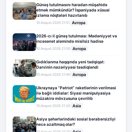
Günəş tutulmasını haradan müşahidə
etmək mümkündür? İspaniyada xüsusi
izləmə nöqtələri hazırlanıb
Avropa
10.Avqust.2026 21:51
2026-cı il günəş tutulması: Mədəniyyət və
incəsənət aləmində misilsiz hadisə
Avropa
10.Avqust.2026 21:50
Gıdıklanma haqqında yeni tədqiqat:
Darvinin nəzəriyyəsi təsdiqləndi
Avropa
10.Avqust.2026 21:40
Ukraynaya “Patriot” raketlərinin verilməsi
ilə bağlı iddialar: Siyasi manipulyasiya
müzakirə mövzusuna çevrilib
Asia
10.Avqust.2026 21:20
Asiya şəhərlərindəki sosial bərabərsizliyi
necə azaltmaq olar?
Asia
10.Avqust.2026 21:20