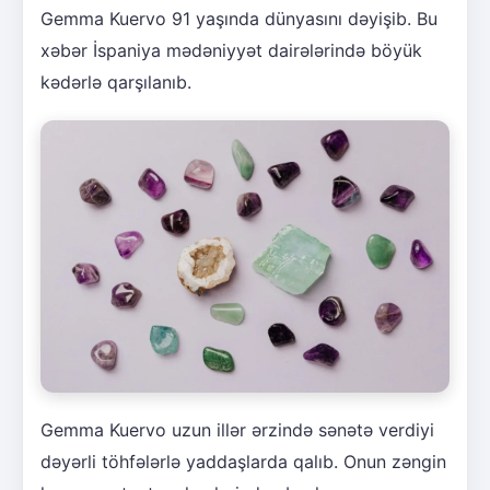
Gemma Kuervo 91 yaşında dünyasını dəyişib. Bu
xəbər İspaniya mədəniyyət dairələrində böyük
kədərlə qarşılanıb.
Gemma Kuervo uzun illər ərzində sənətə verdiyi
dəyərli töhfələrlə yaddaşlarda qalıb. Onun zəngin