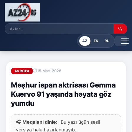
🔍
AZ
EN
RU
15.Mart.2026
AVROPA
Məşhur ispan aktrisası Gemma
Kuervo 91 yaşında həyata göz
yumdu
🎧 Məqaləni dinlə:
Bu yazı üçün səsli
versiya hələ hazırlanmayıb.