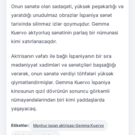
Onun sənətə olan sədaqəti, yüksək peşəkarlığı və
yaratdığı unudulmaz obrazlar İspaniya sənət
tarixində silinməz izlər qoymuşdur. Gemma
Kuervo aktyorluq sənətinin parlaq bir nümunəsi
kimi xatırlanacaqdır.
Aktrisanın vəfatı ilə bağlı İspaniyanın bir sıra
mədəniyyət xadimləri və sənətçiləri başsağlığı
verərək, onun sənətə verdiyi töhfələri yüksək
qiymətləndirmişlər. Gemma Kuervo İspaniya
kinosunun qızıl dövrünün sonuncu görkəmli
nümayəndələrindən biri kimi yaddaşlarda
yaşayacaq.
Etiketlər:
Məşhur ispan aktrisası Gemma Kuervo