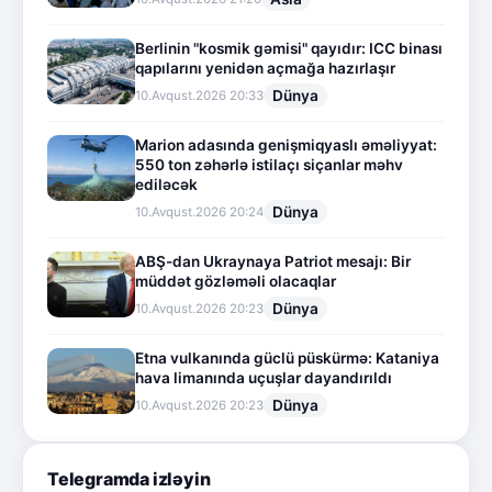
Berlinin "kosmik gəmisi" qayıdır: ICC binası
qapılarını yenidən açmağa hazırlaşır
Dünya
10.Avqust.2026 20:33
Marion adasında genişmiqyaslı əməliyyat:
550 ton zəhərlə istilaçı siçanlar məhv
ediləcək
Dünya
10.Avqust.2026 20:24
ABŞ-dan Ukraynaya Patriot mesajı: Bir
müddət gözləməli olacaqlar
Dünya
10.Avqust.2026 20:23
Etna vulkanında güclü püskürmə: Kataniya
hava limanında uçuşlar dayandırıldı
Dünya
10.Avqust.2026 20:23
Telegramda izləyin