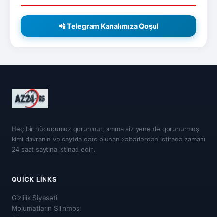
📲 Telegram Kanalımıza Qoşul
Heç bir hüququmuz qorunmur, amma siz yenə də qorunurmuş
kimi davranın və saytda dərc olunan xəbərlərdən istifadə zamanı
24 saat saytına istinad edin.
QUICK LINKS
Gizlilik Siyasəti
Məlumatların Silinməsi