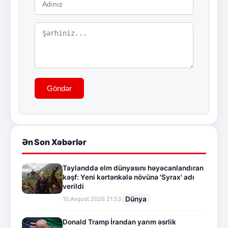
Göndər
Ən Son Xəbərlər
Taylandda elm dünyasını həyəcanlandıran
kəşf: Yeni kərtənkələ növünə 'Syrax' adı
verildi
Dünya
10.Avqust.2026 21:53
Donald Tramp İrandan yarım əsrlik