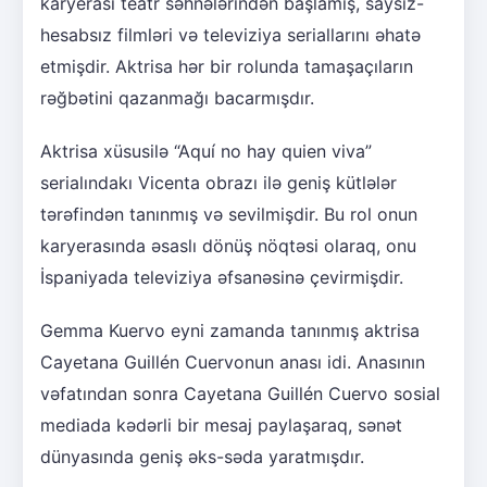
karyerası teatr səhnələrindən başlamış, saysız-
hesabsız filmləri və televiziya seriallarını əhatə
etmişdir. Aktrisa hər bir rolunda tamaşaçıların
rəğbətini qazanmağı bacarmışdır.
Aktrisa xüsusilə “Aquí no hay quien viva”
serialındakı Vicenta obrazı ilə geniş kütlələr
tərəfindən tanınmış və sevilmişdir. Bu rol onun
karyerasında əsaslı dönüş nöqtəsi olaraq, onu
İspaniyada televiziya əfsanəsinə çevirmişdir.
Gemma Kuervo eyni zamanda tanınmış aktrisa
Cayetana Guillén Cuervonun anası idi. Anasının
vəfatından sonra Cayetana Guillén Cuervo sosial
mediada kədərli bir mesaj paylaşaraq, sənət
dünyasında geniş əks-səda yaratmışdır.