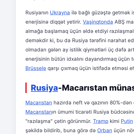
Rusiyanın
Ukrayna
ilə bağlı güzəştə getmək i
enerjisinə diqqət yetirir.
Vaşinqtonda
ABŞ maye
almağa başlamaq üçün əldə etdiyi razılaşmal
deməkdir ki, bu da Rusiya tərəfini narahat ed
olmadan gələn ay istilik qiymətləri üç dəfə a
enerjisinin bütün idxalını dayandırmaq üçün t
Brüsselə
qarşı çıxmaq üçün istifadə etməsi eh
Rusiya
-Macarıstan münasi
Macarıstan
hazırda neft və qazının 80%-dən 
Macarıstan
ın ümumi ticarəti Rusiya büdcəsinə
"razılaşma" çətin görünmür.
Tramp
kimi
Putin
şəkildə bildirib, buna görə də
Orban
üçün növb