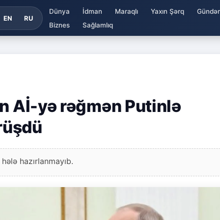
Dünya
İdman
Maraqlı
Yaxın Şərq
Gündə
EN
RU
Biznes
Sağlamlıq
an Aİ-yə rəğmən Putinlə
rüşdü
 hələ hazırlanmayıb.