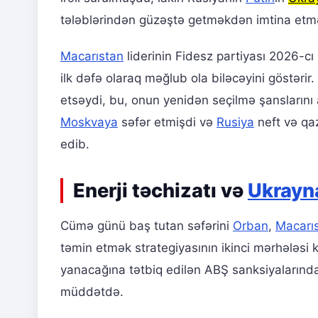
tələblərindən güzəştə getməkdən imtina etməsi
Macarıstan
liderinin Fidesz partiyası 2026-cı i
ilk dəfə olaraq məğlub ola biləcəyini göstərir
etsəydi, bu, onun yenidən seçilmə şanslarını a
Moskvaya
səfər etmişdi və
Rusiya
neft və qaz
edib.
Enerji təchizatı və
Ukrayn
Cümə günü baş tutan səfərini
Orban
,
Macarı
təmin etmək strategiyasının ikinci mərhələsi 
yanacağına tətbiq edilən ABŞ sanksiyalarında
müddətdə.