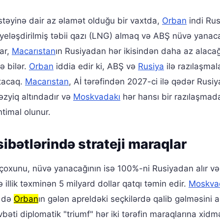
stəyinə dair az əlamət olduğu bir vaxtda,
Orban
indi Rus
ləşdirilmiş təbii qazı (LNG) almaq və ABŞ nüvə yanac
ar,
Macarıstan
ın Rusiyadan hər ikisindən daha az alacağ
ə bilər.
Orban
iddia edir ki, ABŞ və
Rusiya
ilə razılaşmal
rtacaq.
Macarıstan
, Aİ tərəfindən 2027-ci ilə qədər Rusiy
əzyiq altındadır və
Moskvadakı
hər hansı bir razılaşmad
timal olunur.
bətlərində strateji maraqlar
çoxunu, nüvə yanacağının isə 100%-ni Rusiyadan alır və
 illik təxminən 5 milyard dollar qatqı təmin edir.
Moskva
də
Orban
ın gələn apreldəki seçkilərdə qalib gəlməsini a
əti diplomatik "triumf" hər iki tərəfin maraqlarına xidm