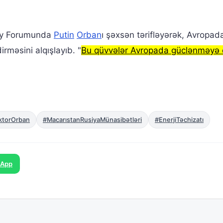
day Forumunda
Putin
Orban
ı şəxsən tərifləyərək, Avropada
rməsini alqışlayıb. "
Bu qüvvələr Avropada güclənməyə
ktorOrban
#MacarıstanRusiyaMünasibətləri
#EnerjiTəchizatı
sApp