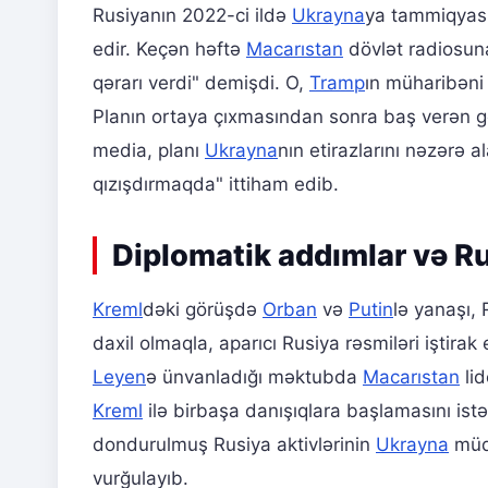
Rusiyanın 2022-ci ildə
Ukrayna
ya tammiqyas
edir. Keçən həftə
Macarıstan
dövlət radiosun
qərarı verdi" demişdi. O,
Tramp
ın müharibəni 
Planın ortaya çıxmasından sonra baş verən 
media, planı
Ukrayna
nın etirazlarını nəzərə 
qızışdırmaqda" ittiham edib.
Diplomatik addımlar və Rus
Kreml
dəki görüşdə
Orban
və
Putin
lə yanaşı,
daxil olmaqla, aparıcı Rusiya rəsmiləri iştira
Leyen
ə ünvanladığı məktubda
Macarıstan
lid
Kreml
ilə birbaşa danışıqlara başlamasını ist
dondurulmuş Rusiya aktivlərinin
Ukrayna
müda
vurğulayıb.