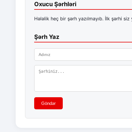
Oxucu Şərhləri
Hələlik heç bir şərh yazılmayıb. İlk şərhi siz 
Şərh Yaz
Göndər