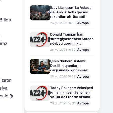
İbay Llanosun "La Velada
del Año 6" boks gecəsi
rekordları alt-üst etdi
5 ildə
Avropa
26.İyul.2026 10:50
Donald Trampın İran
a
strategiyası: Yaxın Şərqdə
iraz
növbəti gərginlik
mərhələsi
Avropa
26.İyul.2026 10:50
Çinin “hukou” sistemi:
Daxili miqrantların
qarşısındakı görünməz
sədd
Avropa
26.İyul.2026 10:22
izatını
siya
Tadey Pokaçar: Velosiped
idmanının yeni fenomeni
qaldığı
və Tur de Fransın əfsanəvi
səhifəsi
Avropa
26.İyul.2026 09:31