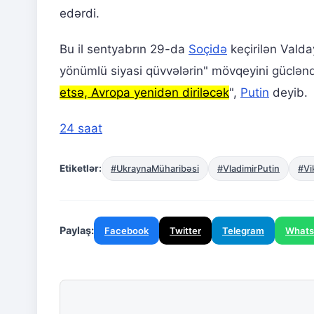
edərdi.
Bu il sentyabrın 29-da
Soçidə
keçirilən Val
yönümlü siyasi qüvvələrin" mövqeyini gücləndi
etsə, Avropa yenidən diriləcək
",
Putin
deyib.
24 saat
Etiketlər:
#UkraynaMüharibəsi
#VladimirPutin
#Vi
Paylaş:
Facebook
Twitter
Telegram
What