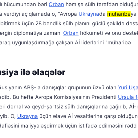
lı hücumundan bəri
Orban
həmişə sülh tərəfdarı olduğu
a verdiyi açıqlamada o, "Avropa
Ukrayna
da
müharibə
yə
bitirmək üçün 28 bəndlik sülh planını güclü şəkildə dəstə
gərgin diplomatiya zamanı
Orban
hökuməti və onu dəstə
alaraq uyğunlaşdırmağa çalışan Aİ liderlərini "müharibə
iya ilə əlaqələr
 Rusiyanın ABŞ-la danışıqlar qrupunun üzvü olan
Yuri Uş
k edib. Bu həftə Avropa Komissiyasının Prezidenti
Ursula 
eri dərhal və qeyd-şərtsiz sülh danışıqlarına çağırıb, Aİ-
əyib. O,
Ukrayna
üçün əlavə Aİ vəsaitlərinə qarşı olduğu
fiəsini maliyyələşdirmək üçün istifadə edilməsini rədd 