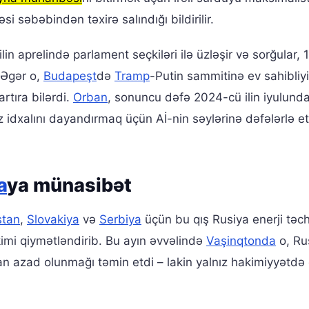
 səbəbindən təxirə salındığı bildirilir.
lin aprelində parlament seçkiləri ilə üzləşir və sorğular, 1
. Əgər o,
Budapeşt
də
Tramp
-Putin sammitinə ev sahibliyi
rtıra bilərdi.
Orban
, sonuncu dəfə 2024-cü ilin iyulund
 idxalını dayandırmaq üçün Aİ-nin səylərinə dəfələrlə et
a
ya münasibət
stan
,
Slovakiya
və
Serbiya
üçün bu qış Rusiya enerji təch
kimi qiymətləndirib. Bu ayın əvvəlində
Vaşinqtonda
o, Ru
n azad olunmağı təmin etdi – lakin yalnız hakimiyyətdə 