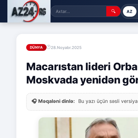
🔍
AZ
28.Noyabr.2025
DÜNYA
Macarıstan lideri Orb
Moskvada yenidən gö
🎧 Məqaləni dinlə:
Bu yazı üçün səsli versiya