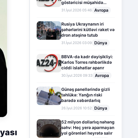
göstəricisi müşahidə
olunur
Avropa
31.İyul.2026 05:46
Rusiya Ukraynanın iri
şəhərlərini kütləvi raket və
dron atəşinə tutub
Dünya
31.İyul.2026 03:09
BBVA-da kadr dəyişikliyi:
Karlos Torres rəhbərlikdə
ciddi islahatlar aparır
Avropa
30.İyul.2026 09:33
Günəş panellərində gizli
təhlükə: Yanğın riski
barədə xəbərdarlıq
Dünya
26.İyul.2026 10:52
52 milyon dollarlıq nəhəng
səhv: Heç yerə aparmayan
iyası
yol görənləri heyrətə salır