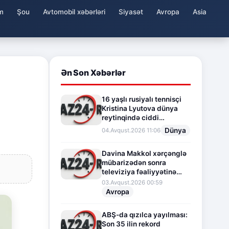
m
Şou
Avtomobil xəbərləri
Siyasət
Avropa
Asia
Ən Son Xəbərlər
16 yaşlı rusiyalı tennisçi
Kristina Lyutova dünya
reytinqində ciddi
irəliləyişə imza atdı
Dünya
04.Avqust.2026 11:06
Davina Makkol xərçənglə
mübarizədən sonra
televiziya fəaliyyətinə
fasilə verir
03.Avqust.2026 00:59
Avropa
ABŞ-da qızılca yayılması:
Son 35 ilin rekord