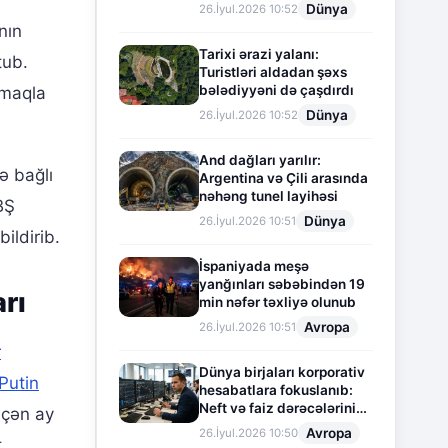
Dünya
26.İyul.2026 10:52
nın
Tarixi ərazi yalanı:
tub.
Turistləri aldadan şəxs
bələdiyyəni də çaşdırdı
tmaqla
Dünya
26.İyul.2026 10:52
And dağları yarılır:
ə bağlı
Argentina və Çili arasında
nəhəng tunel layihəsi
BŞ
Dünya
26.İyul.2026 10:51
ildirib.
İspaniyada meşə
yanğınları səbəbindən 19
rı
min nəfər təxliyə olunub
Avropa
26.İyul.2026 10:51
r
Dünya birjaları korporativ
Putin
hesabatlara fokuslanıb:
Neft və faiz dərəcələrinin
eçən ay
təsiri altında cari vəziyyət
Avropa
26.İyul.2026 10:50
t