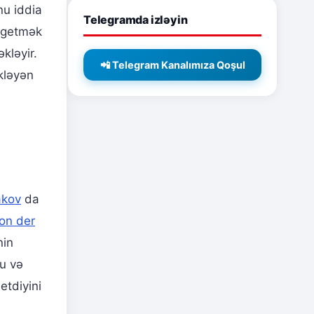
nu iddia
Telegramda izləyin
 getmək
kləyir.
📲 Telegram Kanalımıza Qoşul
kləyən
akov
da
fon der
nin
nu və
etdiyini