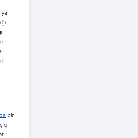
iya
ağı
ı
ar
a
an
da
bir
çıq
ət