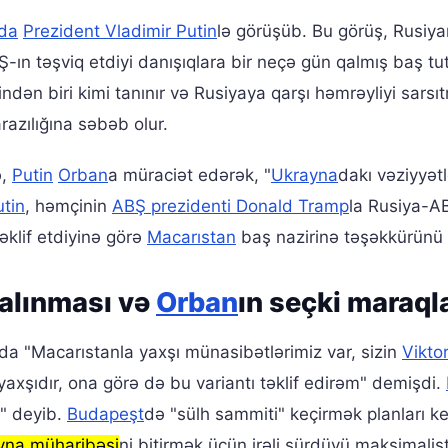
da
Prezident Vladimir Putin
lə görüşüb. Bu görüş, Rusiya
ın təşviq etdiyi danışıqlara bir neçə gün qalmış baş tu
indən biri kimi tanınır və Rusiyaya qarşı həmrəyliyi sarsı
razılığına səbəb olur.
ə,
Putin
Orban
a müraciət edərək, "
Ukrayna
dakı vəziyyətl
utin
, həmçinin
ABŞ prezidenti Donald Tramp
la Rusiya-A
əklif etdiyinə görə
Macarıstan
baş nazirinə təşəkkürünü b
salınması və
Orban
ın seçki maraqla
a "Macarıstanla yaxşı münasibətlərimiz var, sizin
Vikto
axşıdır, ona görə də bu variantı təklif edirəm" demişdi.
q" deyib.
Budapeşt
də "sülh sammiti" keçirmək planları k
yna müharibəsi
ni bitirmək üçün irəli sürdüyü maksimalis