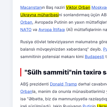
Macarıstan
ın Baş naziri
Viktor Orban
Moskva
Ukrayna müharibəsi
ni sonlandırmaq üçün ABŞ-
Orban
, Avropada Putinin ən yaxın müttəfiqlər
NATO
və
Avropa İttifaqı
(Aİ) müttəfiqlərinin na
Rusiya dövlət televiziyasının məlumatına gör
balanslı mövqeyinizdən xəbərdarıq" deyib.
P
sammitinin potensial məkanı kimi
Budapeşti
t
"Sülh sammiti"nin təxirə 
ABŞ prezidenti
Donald Tramp
dərhal cavabınd
Orban
la, mənim də onunla münasibətlərimiz y
isə "Əlbəttə, biz də məmnuniyyətlə razılaşdı
irəli sürülmüşdü, lakin Rusiyanın
Putin
in
Ukra