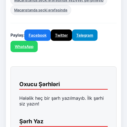
Macarıstanda seçki ərəfəsində vəziyyət gərginləşib
Macarıstanda seçki ərəfəsində
Paylaş:
Facebook
Twitter
Telegram
WhatsApp
Oxucu Şərhləri
Hələlik heç bir şərh yazılmayıb. İlk şərhi
siz yazın!
Şərh Yaz