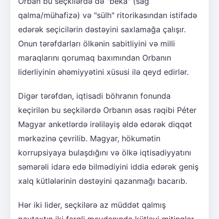
Orban bu seçkilərdə də "beka" (sağ
qalma/mühafizə) və "sülh" ritorikasından istifadə
edərək seçicilərin dəstəyini saxlamağa çalışır.
Onun tərəfdarları ölkənin sabitliyini və milli
maraqlarını qorumaq baxımından Orbanın
liderliyinin əhəmiyyətini xüsusi ilə qeyd edirlər.
Digər tərəfdən, iqtisadi böhranın fonunda
keçirilən bu seçkilərdə Orbanın əsas rəqibi Péter
Magyar anketlərdə irəliləyiş əldə edərək diqqət
mərkəzinə çevrilib. Magyar, hökumətin
korrupsiyaya bulaşdığını və ölkə iqtisadiyyatını
səmərəli idarə edə bilmədiyini iddia edərək geniş
xalq kütlələrinin dəstəyini qazanmağı bacarıb.
Hər iki lider, seçkilərə az müddət qalmış
paytaxtın iki fərqli meydanında kütləvi mitinqlər