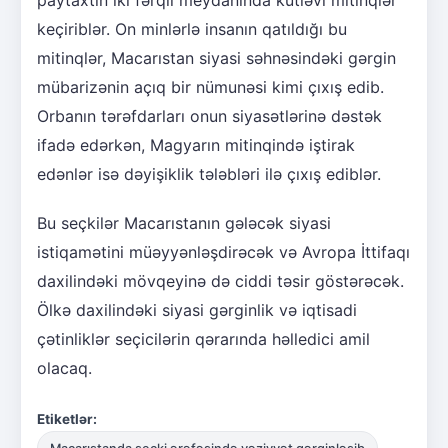
keçiriblər. On minlərlə insanın qatıldığı bu
mitinqlər, Macarıstan siyasi səhnəsindəki gərgin
mübarizənin açıq bir nümunəsi kimi çıxış edib.
Orbanın tərəfdarları onun siyasətlərinə dəstək
ifadə edərkən, Magyarın mitinqində iştirak
edənlər isə dəyişiklik tələbləri ilə çıxış ediblər.
Bu seçkilər Macarıstanın gələcək siyasi
istiqamətini müəyyənləşdirəcək və Avropa İttifaqı
daxilindəki mövqeyinə də ciddi təsir göstərəcək.
Ölkə daxilindəki siyasi gərginlik və iqtisadi
çətinliklər seçicilərin qərarında həlledici amil
olacaq.
Etiketlər: