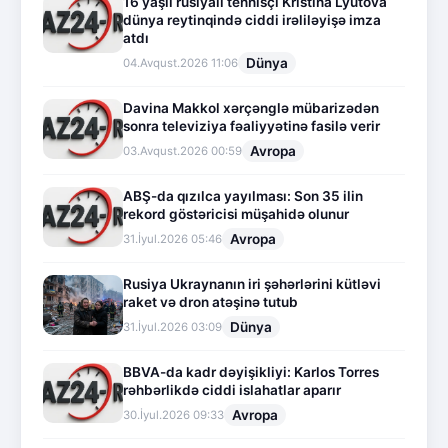
16 yaşlı rusiyalı tennisçi Kristina Lyutova
dünya reytinqində ciddi irəliləyişə imza
atdı
Dünya
04.Avqust.2026 11:06
Davina Makkol xərçənglə mübarizədən
sonra televiziya fəaliyyətinə fasilə verir
Avropa
03.Avqust.2026 00:59
ABŞ-da qızılca yayılması: Son 35 ilin
rekord göstəricisi müşahidə olunur
Avropa
31.İyul.2026 05:46
Rusiya Ukraynanın iri şəhərlərini kütləvi
raket və dron atəşinə tutub
Dünya
31.İyul.2026 03:09
BBVA-da kadr dəyişikliyi: Karlos Torres
rəhbərlikdə ciddi islahatlar aparır
Avropa
30.İyul.2026 09:33