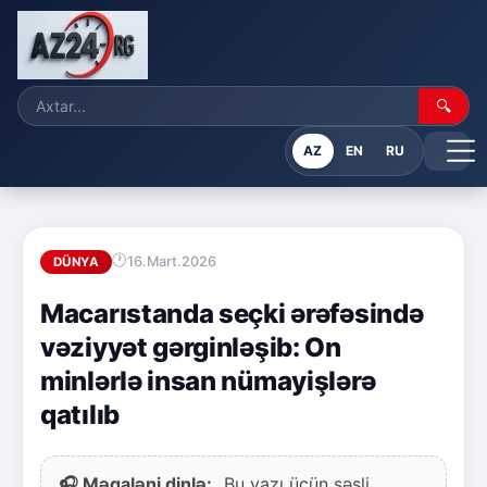
🔍
AZ
EN
RU
16.Mart.2026
DÜNYA
Macarıstanda seçki ərəfəsində
vəziyyət gərginləşib: On
minlərlə insan nümayişlərə
qatılıb
🎧 Məqaləni dinlə:
Bu yazı üçün səsli