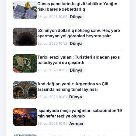
Günəş panellərində gizli təhlükə: Yanğın
riski barədə xəbərdarlıq
Dünya
26.İyul.2026 10:52
52 milyon dollarlıq nəhəng səhv: Heç yerə
aparmayan yol görənləri heyrətə salır
Dünya
26.İyul.2026 10:52
Tarixi ərazi yalanı: Turistləri aldadan şəxs
bələdiyyəni də çaşdırdı
Dünya
26.İyul.2026 10:52
And dağları yarılır: Argentina və Çili
arasında nəhəng tunel layihəsi
Dünya
26.İyul.2026 10:51
İspaniyada meşə yanğınları səbəbindən 19
min nəfər təxliyə olunub
Avropa
26.İyul.2026 10:51