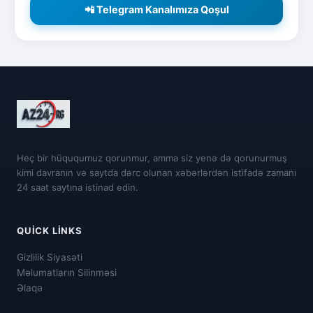
📲 Telegram Kanalımıza Qoşul
Heç bir hüququmuz qorunmur, amma siz yenə də qorunurmuş
kimi davranın və saytda dərc olunan xəbərlərdən istifadə zamanı
24 saat saytına istinad edin.
QUICK LINKS
Gizlilik Siyasəti
Məlumatların Silinməsi
Əlaqə