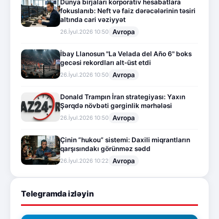
Dünya birjaları korporativ hesabatlara
fokuslanıb: Neft və faiz dərəcələrinin təsiri
altında cari vəziyyət
Avropa
26.İyul.2026 10:50
İbay Llanosun "La Velada del Año 6" boks
gecəsi rekordları alt-üst etdi
Avropa
26.İyul.2026 10:50
Donald Trampın İran strategiyası: Yaxın
Şərqdə növbəti gərginlik mərhələsi
Avropa
26.İyul.2026 10:50
Çinin “hukou” sistemi: Daxili miqrantların
qarşısındakı görünməz sədd
Avropa
26.İyul.2026 10:22
Telegramda izləyin