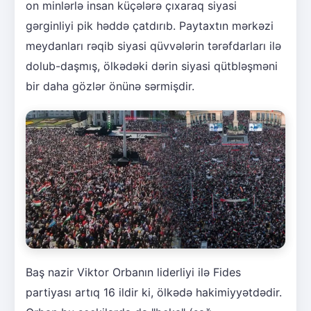
on minlərlə insan küçələrə çıxaraq siyasi
gərginliyi pik həddə çatdırıb. Paytaxtın mərkəzi
meydanları rəqib siyasi qüvvələrin tərəfdarları ilə
dolub-daşmış, ölkədəki dərin siyasi qütbləşməni
bir daha gözlər önünə sərmişdir.
Baş nazir Viktor Orbanın liderliyi ilə Fides
partiyası artıq 16 ildir ki, ölkədə hakimiyyətdədir.