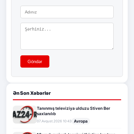
Göndər
Ən Son Xəbərlər
Tanınmış televiziya ulduzu Stiven Ber
saxlanılıb
Avropa
07.Avqust.2026 10:43