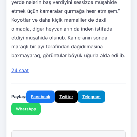
yerdə nələrin baş verdiyini səssizcə müşahidə
etmək üçün kameralar qurmağa həsr etmişəm.”
Koyotlar və daha kiçik məməlilər də daxil
olmaqla, digər heyvanların da indən istifadə
etdiyi müşahidə olunub. Kameranın sonda
maraqlı bir ayı tərəfindən dağıdılmasına
baxmayaraq, görüntülər böyük uğurla əldə edilib.
24 saat
Paylaş:
Facebook
Twitter
Telegram
WhatsApp