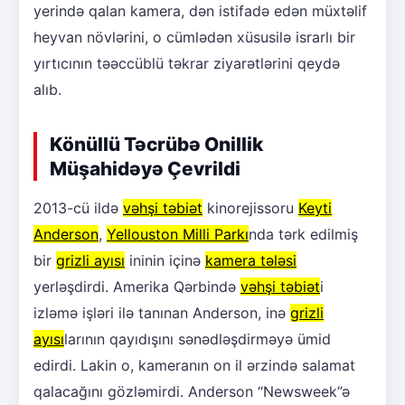
yerində qalan kamera, dən istifadə edən müxtəlif
heyvan növlərini, o cümlədən xüsusilə israrlı bir
yırtıcının təəccüblü təkrar ziyarətlərini qeydə
alıb.
Könüllü Təcrübə Onillik
Müşahidəyə Çevrildi
2013-cü ildə
vəhşi təbiət
kinorejissoru
Keyti
Anderson
,
Yellouston Milli Parkı
nda tərk edilmiş
bir
grizli ayısı
ininin içinə
kamera tələsi
yerləşdirdi. Amerika Qərbində
vəhşi təbiət
i
izləmə işləri ilə tanınan Anderson, inə
grizli
ayısı
larının qayıdışını sənədləşdirməyə ümid
edirdi. Lakin o, kameranın on il ərzində salamat
qalacağını gözləmirdi. Anderson “Newsweek”ə