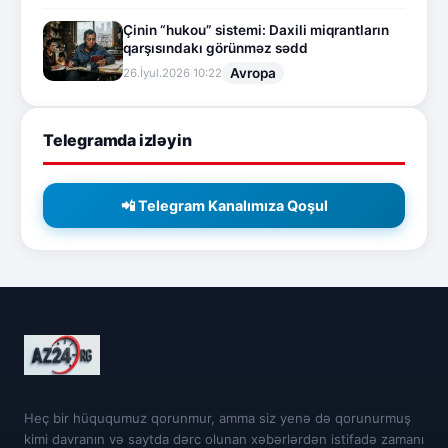
Çinin “hukou” sistemi: Daxili miqrantların
qarşısındakı görünməz sədd
Avropa
26.İyul.2026 10:22
Telegramda izləyin
📲 Telegram Kanalımıza Qoşul
Heç bir hüququmuz qorunmur, amma siz yenə də qorunurmuş
kimi davranın və saytda dərc olunan xəbərlərdən istifadə zamanı