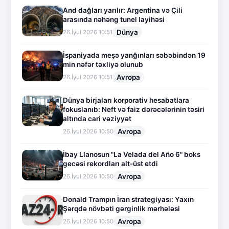
And dağları yarılır: Argentina və Çili
arasında nəhəng tunel layihəsi
Dünya
26.İyul.2026 10:51
İspaniyada meşə yanğınları səbəbindən 19
min nəfər təxliyə olunub
Avropa
26.İyul.2026 10:51
Dünya birjaları korporativ hesabatlara
fokuslanıb: Neft və faiz dərəcələrinin təsiri
altında cari vəziyyət
Avropa
26.İyul.2026 10:50
İbay Llanosun "La Velada del Año 6" boks
gecəsi rekordları alt-üst etdi
Avropa
26.İyul.2026 10:50
Donald Trampın İran strategiyası: Yaxın
Şərqdə növbəti gərginlik mərhələsi
Avropa
26.İyul.2026 10:50