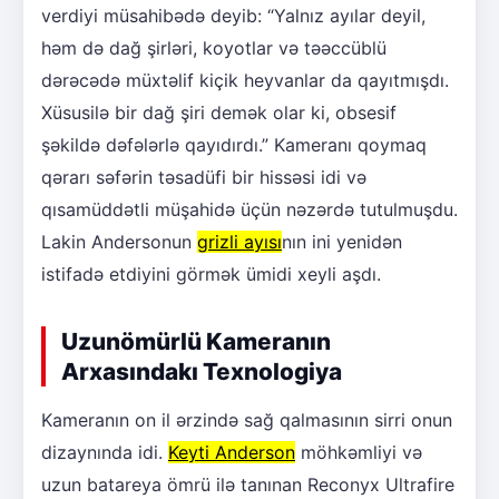
verdiyi müsahibədə deyib: “Yalnız ayılar deyil,
həm də dağ şirləri, koyotlar və təəccüblü
dərəcədə müxtəlif kiçik heyvanlar da qayıtmışdı.
Xüsusilə bir dağ şiri demək olar ki, obsesif
şəkildə dəfələrlə qayıdırdı.” Kameranı qoymaq
qərarı səfərin təsadüfi bir hissəsi idi və
qısamüddətli müşahidə üçün nəzərdə tutulmuşdu.
Lakin Andersonun
grizli ayısı
nın ini yenidən
istifadə etdiyini görmək ümidi xeyli aşdı.
Uzunömürlü Kameranın
Arxasındakı Texnologiya
Kameranın on il ərzində sağ qalmasının sirri onun
dizaynında idi.
Keyti Anderson
möhkəmliyi və
uzun batareya ömrü ilə tanınan Reconyx Ultrafire