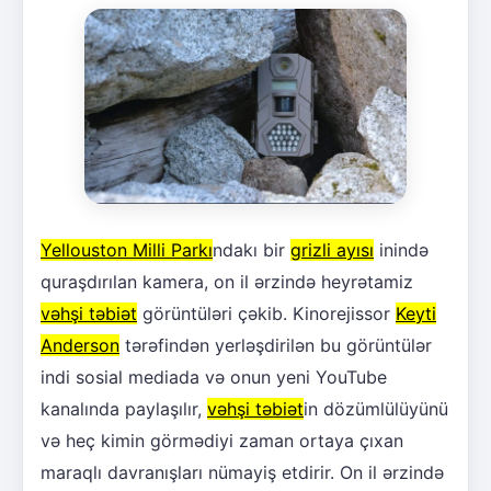
Yellouston Milli Parkı
ndakı bir
grizli ayısı
inində
quraşdırılan kamera, on il ərzində heyrətamiz
vəhşi təbiət
görüntüləri çəkib. Kinorejissor
Keyti
Anderson
tərəfindən yerləşdirilən bu görüntülər
indi sosial mediada və onun yeni YouTube
kanalında paylaşılır,
vəhşi təbiət
in dözümlülüyünü
və heç kimin görmədiyi zaman ortaya çıxan
maraqlı davranışları nümayiş etdirir. On il ərzində