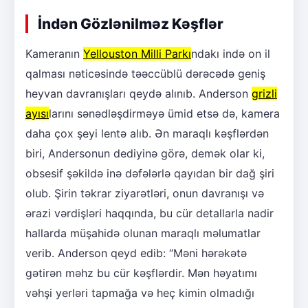
İndən Gözlənilməz Kəşflər
Kameranın
Yellouston Milli Parkı
ndakı ində on il
qalması nəticəsində təəccüblü dərəcədə geniş
heyvan davranışları qeydə alınıb. Anderson
grizli
ayısı
larını sənədləşdirməyə ümid etsə də, kamera
daha çox şeyi lentə alıb. Ən maraqlı kəşflərdən
biri, Andersonun dediyinə görə, demək olar ki,
obsesif şəkildə inə dəfələrlə qayıdan bir dağ şiri
olub. Şirin təkrar ziyarətləri, onun davranışı və
ərazi vərdişləri haqqında, bu cür detallarla nadir
hallarda müşahidə olunan maraqlı məlumatlar
verib. Anderson qeyd edib: “Məni hərəkətə
gətirən məhz bu cür kəşflərdir. Mən həyatımı
vəhşi yerləri tapmağa və heç kimin olmadığı