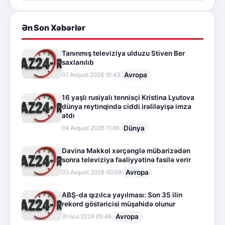
Ən Son Xəbərlər
Tanınmış televiziya ulduzu Stiven Ber
saxlanılıb
Avropa
07.Avqust.2026 10:43
16 yaşlı rusiyalı tennisçi Kristina Lyutova
dünya reytinqində ciddi irəliləyişə imza
atdı
Dünya
04.Avqust.2026 11:06
Davina Makkol xərçənglə mübarizədən
sonra televiziya fəaliyyətinə fasilə verir
Avropa
03.Avqust.2026 00:59
ABŞ-da qızılca yayılması: Son 35 ilin
rekord göstəricisi müşahidə olunur
Avropa
31.İyul.2026 05:46