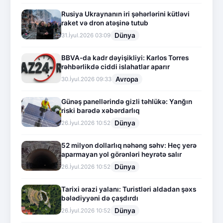
Rusiya Ukraynanın iri şəhərlərini kütləvi
raket və dron atəşinə tutub
Dünya
31.İyul.2026 03:09
BBVA-da kadr dəyişikliyi: Karlos Torres
rəhbərlikdə ciddi islahatlar aparır
Avropa
30.İyul.2026 09:33
Günəş panellərində gizli təhlükə: Yanğın
riski barədə xəbərdarlıq
Dünya
26.İyul.2026 10:52
52 milyon dollarlıq nəhəng səhv: Heç yerə
aparmayan yol görənləri heyrətə salır
Dünya
26.İyul.2026 10:52
Tarixi ərazi yalanı: Turistləri aldadan şəxs
bələdiyyəni də çaşdırdı
Dünya
26.İyul.2026 10:52