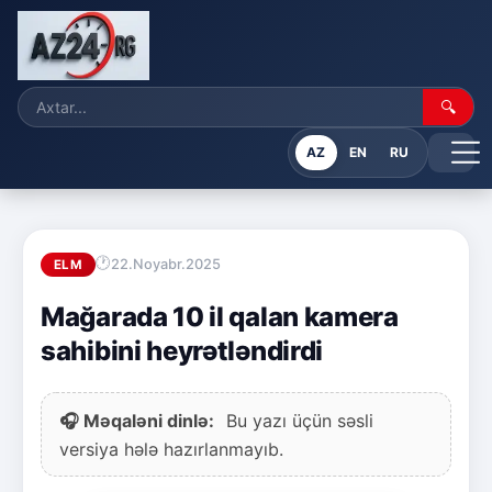
🔍
AZ
EN
RU
22.Noyabr.2025
ELM
Mağarada 10 il qalan kamera
sahibini heyrətləndirdi
🎧 Məqaləni dinlə:
Bu yazı üçün səsli
versiya hələ hazırlanmayıb.