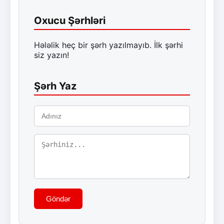
Oxucu Şərhləri
Hələlik heç bir şərh yazılmayıb. İlk şərhi
siz yazın!
Şərh Yaz
Göndər