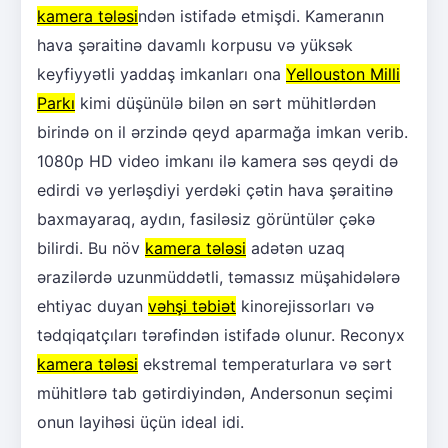
kamera tələsi
ndən istifadə etmişdi. Kameranın
hava şəraitinə davamlı korpusu və yüksək
keyfiyyətli yaddaş imkanları ona
Yellouston Milli
Parkı
kimi düşünülə bilən ən sərt mühitlərdən
birində on il ərzində qeyd aparmağa imkan verib.
1080p HD video imkanı ilə kamera səs qeydi də
edirdi və yerləşdiyi yerdəki çətin hava şəraitinə
baxmayaraq, aydın, fasiləsiz görüntülər çəkə
bilirdi. Bu növ
kamera tələsi
adətən uzaq
ərazilərdə uzunmüddətli, təmassız müşahidələrə
ehtiyac duyan
vəhşi təbiət
kinorejissorları və
tədqiqatçıları tərəfindən istifadə olunur. Reconyx
kamera tələsi
ekstremal temperaturlara və sərt
mühitlərə tab gətirdiyindən, Andersonun seçimi
onun layihəsi üçün ideal idi.