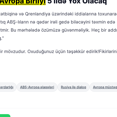
Avropa Birliyi
5 İldə Yox Olacaq
ətbiqinə və Qrenlandiya üzərindəki iddialarına toxunara
Artıq ABŞ-lıların nə qədər irəli gedə biləcəyini təxmin edə
etmir. Bu mərhələdə özümüzə güvənməliyik. Heç bir add
."
ir mövzudur. Oxuduğunuz üçün təşəkkür edirik!Fikirlərini
rdarlığı
ABŞ-Avropa əlaqələri
Rusiya ilə dialoq
Avropa müstəqil