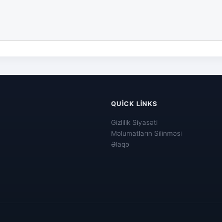
QUICK LINKS
Gizlilik Siyasəti
Məlumatların Silinməsi
Əlaqə