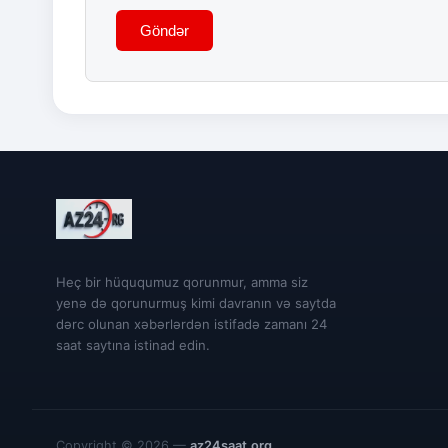
Göndər
Heç bir hüququmuz qorunmur, amma siz
yenə də qorunurmuş kimi davranın və saytda
dərc olunan xəbərlərdən istifadə zamanı 24
saat saytına istinad edin.
Copyright © 2026 —
az24saat.org