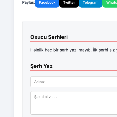
Paylaş:
Facebook
Twitter
Telegram
What
Oxucu Şərhləri
Hələlik heç bir şərh yazılmayıb. İlk şərhi siz 
Şərh Yaz