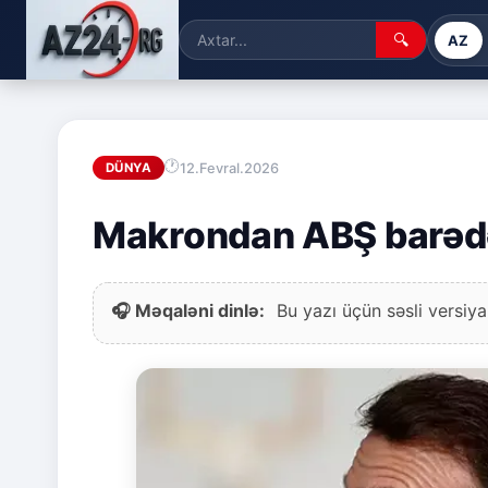
🔍
AZ
12.Fevral.2026
DÜNYA
Makrondan ABŞ barədə 
🎧 Məqaləni dinlə:
Bu yazı üçün səsli versiya