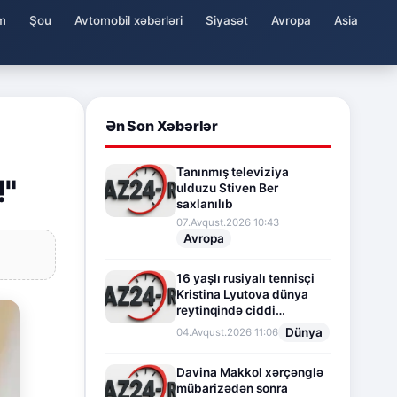
m
Şou
Avtomobil xəbərləri
Siyasət
Avropa
Asia
Ən Son Xəbərlər
Tanınmış televiziya
!"
ulduzu Stiven Ber
saxlanılıb
07.Avqust.2026 10:43
Avropa
16 yaşlı rusiyalı tennisçi
Kristina Lyutova dünya
reytinqində ciddi
irəliləyişə imza atdı
Dünya
04.Avqust.2026 11:06
Davina Makkol xərçənglə
mübarizədən sonra