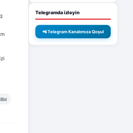
Telegramda izləyin
q
📲 Telegram Kanalımıza Qoşul
ım
zi
liyi