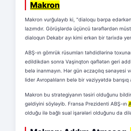
Makron
Makron vurğulayıb ki, "dialoqu bərpa edərkə
lazımdır. Görüşlərdə üçüncü tərəflərdən müst
dialoqun Dekabr ayı kimi erkən bir tarixdə y
ABŞ-ın gömrük rüsumları təhdidlərinə toxunan
edildikdən sonra Vaşinqton qəflətən geri addı
belə inanmayın. Hər gün əczaçılıq sənayesi və 
lider Avropalıların belə bir vəziyyətdə barış
Makron bu strategiyanın təsiri olduğunu bild
gəldiyini söyləyib. Fransa Prezidenti ABŞ-ın
A
olduğu ilə bağlı sual işarələri olduğunu da dilə