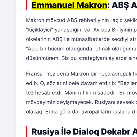
Emmanuel Makron
: ABŞ A
Makron mövcud ABŞ rəhbərliyinin "açıq şəkil
"kiçikləyici" yanaşdığını və "Avropa Birliyinin
ölkələrinin ABŞ ilə münasibətlərdə seçdiyi st
"Açıq bir hücum olduğunda, etməli olduğumu
düşünmürəm. Biz bu strategiyanı aylardır sına
Fransa Prezidenti Makron bir neçə avropalı h
edib. O, sözlərini belə davam etdirib: "Bəzilə
tez hesab etdi. Mənim fikrim sadədir: Bu möv
mövqeyimiz dəyişməyəcək. Rusiyanı sevsək 
olacaq. Buna görə də, avropalıların ruslarla d
Rusiya İlə Dialoq Dekabr 