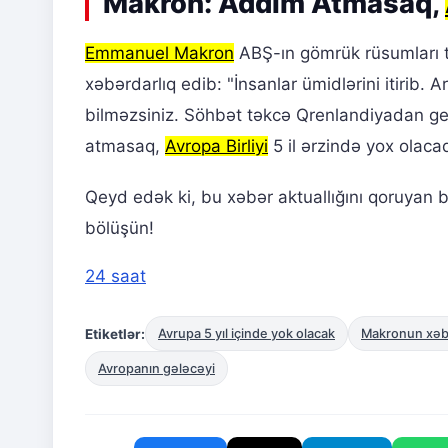
Makron: Addım Atmasaq,
Emmanuel Makron
ABŞ-ın gömrük rüsumları t
xəbərdarlıq edib: "İnsanlar ümidlərini itirib. 
bilməzsiniz. Söhbət təkcə Qrenlandiyadan g
atmasaq,
Avropa Birliyi
5 il ərzində yox olacaq
Qeyd edək ki, bu xəbər aktuallığını qoruyan b
bölüşün!
24 saat
Etiketlər:
Avrupa 5 yıl içinde yok olacak
Makronun xəbə
Avropanın gələcəyi