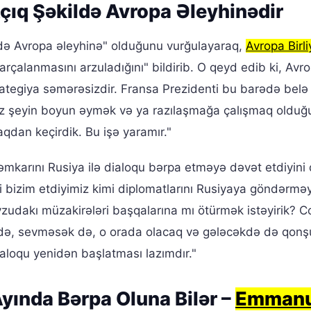
çıq Şəkildə Avropa Əleyhinədir
də Avropa əleyhinə" olduğunu vurğulayaraq,
Avropa Birli
 parçalanmasını arzuladığını" bildirib. O qeyd edib ki, Avr
rategiya səmərəsizdir. Fransa Prezidenti bu barədə belə
z şeyin boyun əymək və ya razılaşmağa çalışmaq olduğ
qdan keçirdik. Bu işə yaramır."
əmkarını Rusiya ilə dialoqu bərpa etməyə dəvət etdiyini
ri bizim etdiyimiz kimi diplomatlarını Rusiyaya göndərməy
zudakı müzakirələri başqalarına mı ötürmək istəyirik? C
də, sevməsək də, o orada olacaq və gələcəkdə də qon
ialoqu yenidən başlatması lazımdır."
Ayında Bərpa Oluna Bilər –
Emmanu