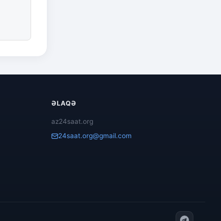
ƏLAQƏ
az24saat.org
24saat.org@gmail.com