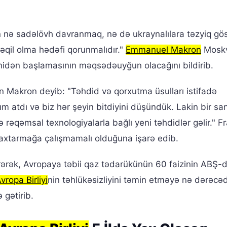
n nə sadəlövh davranmaq, nə də ukraynalılara təzyiq g
əqil olma hədəfi qorunmalıdır."
Emmanuel Makron
Moskv
enidən başlamasının məqsədəuyğun olacağını bildirib.
 Makron deyib: "Təhdid və qorxutma üsulları istifadə
m atdı və biz hər şeyin bitdiyini düşündük. Lakin bir sa
rəqəmsal texnologiyalarla bağlı yeni təhdidlər gəlir." F
ıq axtarmağa çalışmamalı olduğuna işarə edib.
irərək, Avropaya təbii qaz tədarükünün 60 faizinin ABŞ-
vropa Birliyi
nin təhlükəsizliyini təmin etməyə nə dərəcə
 gətirib.