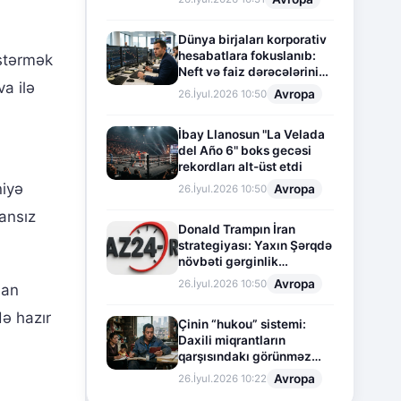
Dünya birjaları korporativ
hesabatlara fokuslanıb:
östərmək
Neft və faiz dərəcələrinin
a ilə
təsiri altında cari vəziyyət
Avropa
26.İyul.2026 10:50
İbay Llanosun "La Velada
del Año 6" boks gecəsi
rekordları alt-üst etdi
niyə
Avropa
26.İyul.2026 10:50
ransız
Donald Trampın İran
strategiyası: Yaxın Şərqdə
növbəti gərginlik
mərhələsi
Avropa
26.İyul.2026 10:50
dan
də hazır
Çinin “hukou” sistemi:
Daxili miqrantların
qarşısındakı görünməz
sədd
Avropa
26.İyul.2026 10:22