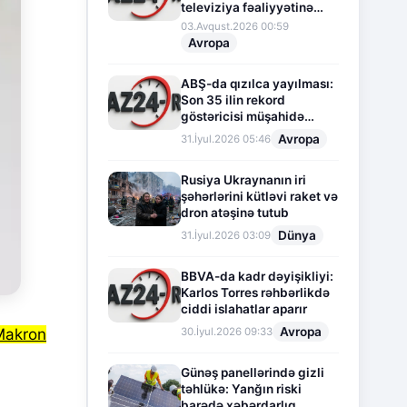
televiziya fəaliyyətinə
fasilə verir
03.Avqust.2026 00:59
Avropa
ABŞ-da qızılca yayılması:
Son 35 ilin rekord
göstəricisi müşahidə
olunur
Avropa
31.İyul.2026 05:46
Rusiya Ukraynanın iri
şəhərlərini kütləvi raket və
dron atəşinə tutub
Dünya
31.İyul.2026 03:09
BBVA-da kadr dəyişikliyi:
Karlos Torres rəhbərlikdə
ciddi islahatlar aparır
Avropa
30.İyul.2026 09:33
Makron
Günəş panellərində gizli
təhlükə: Yanğın riski
barədə xəbərdarlıq