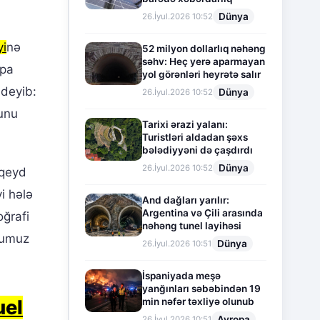
Dünya
26.İyul.2026 10:52
yi
nə
52 milyon dollarlıq nəhəng
səhv: Heç yerə aparmayan
opa
yol görənləri heyrətə salır
 deyib:
Dünya
26.İyul.2026 10:52
unu
Tarixi ərazi yalanı:
Turistləri aldadan şəxs
bələdiyyəni də çaşdırdı
Dünya
26.İyul.2026 10:52
 qeyd
i hələ
And dağları yarılır:
Argentina və Çili arasında
oğrafi
nəhəng tunel layihəsi
şumuz
Dünya
26.İyul.2026 10:51
İspaniyada meşə
yanğınları səbəbindən 19
min nəfər təxliyə olunub
el
Avropa
26.İyul.2026 10:51