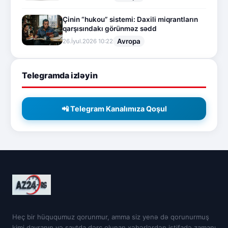
Çinin “hukou” sistemi: Daxili miqrantların
qarşısındakı görünməz sədd
Avropa
26.İyul.2026 10:22
Telegramda izləyin
📲 Telegram Kanalımıza Qoşul
Heç bir hüququmuz qorunmur, amma siz yenə də qorunurmuş
kimi davranın və saytda dərc olunan xəbərlərdən istifadə zamanı