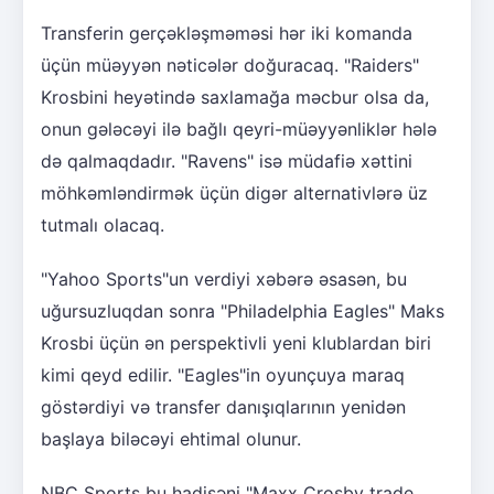
Transferin gerçəkləşməməsi hər iki komanda
üçün müəyyən nəticələr doğuracaq. "Raiders"
Krosbini heyətində saxlamağa məcbur olsa da,
onun gələcəyi ilə bağlı qeyri-müəyyənliklər hələ
də qalmaqdadır. "Ravens" isə müdafiə xəttini
möhkəmləndirmək üçün digər alternativlərə üz
tutmalı olacaq.
"Yahoo Sports"un verdiyi xəbərə əsasən, bu
uğursuzluqdan sonra "Philadelphia Eagles" Maks
Krosbi üçün ən perspektivli yeni klublardan biri
kimi qeyd edilir. "Eagles"in oyunçuya maraq
göstərdiyi və transfer danışıqlarının yenidən
başlaya biləcəyi ehtimal olunur.
NBC Sports bu hadisəni "Maxx Crosby trade