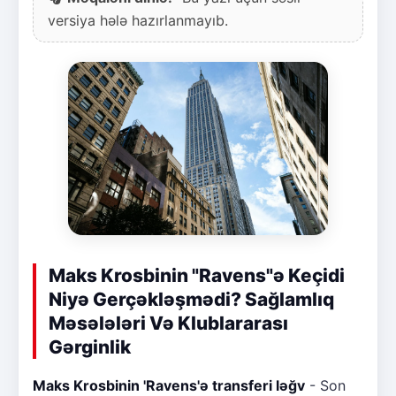
versiya hələ hazırlanmayıb.
Maks Krosbinin "Ravens"ə Keçidi
Niyə Gerçəkləşmədi? Sağlamlıq
Məsələləri Və Klublararası
Gərginlik
Maks Krosbinin 'Ravens'ə transferi ləğv
- Son