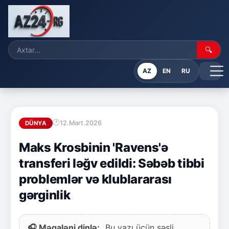
🔍
AZ
EN
RU
12.Mart.2026
DÜNYA
Maks Krosbinin 'Ravens'ə
transferi ləğv edildi: Səbəb tibbi
problemlər və klublararası
gərginlik
🎧 Məqaləni dinlə:
Bu yazı üçün səsli