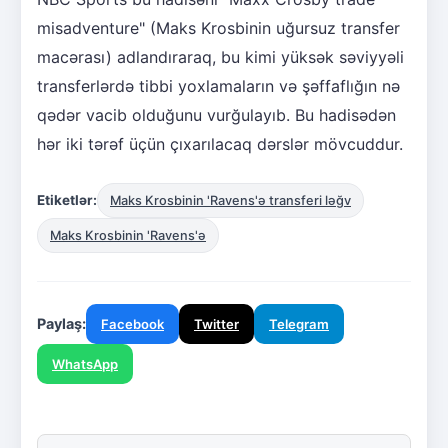
misadventure" (Maks Krosbinin uğursuz transfer
macərası) adlandıraraq, bu kimi yüksək səviyyəli
transferlərdə tibbi yoxlamaların və şəffaflığın nə
qədər vacib olduğunu vurğulayıb. Bu hadisədən
hər iki tərəf üçün çıxarılacaq dərslər mövcuddur.
Etiketlər:
Maks Krosbinin 'Ravens'ə transferi ləğv
Maks Krosbinin 'Ravens'ə
Paylaş:
Facebook
Twitter
Telegram
WhatsApp