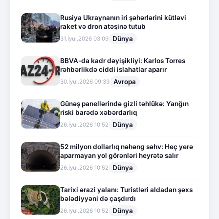
Rusiya Ukraynanın iri şəhərlərini kütləvi
raket və dron atəşinə tutub
Dünya
31.İyul.2026 03:09
BBVA-da kadr dəyişikliyi: Karlos Torres
rəhbərlikdə ciddi islahatlar aparır
Avropa
30.İyul.2026 09:33
Günəş panellərində gizli təhlükə: Yanğın
riski barədə xəbərdarlıq
Dünya
26.İyul.2026 10:52
52 milyon dollarlıq nəhəng səhv: Heç yerə
aparmayan yol görənləri heyrətə salır
Dünya
26.İyul.2026 10:52
Tarixi ərazi yalanı: Turistləri aldadan şəxs
bələdiyyəni də çaşdırdı
Dünya
26.İyul.2026 10:52