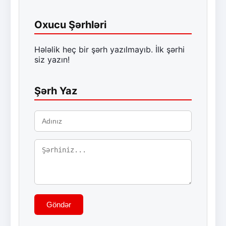
Oxucu Şərhləri
Hələlik heç bir şərh yazılmayıb. İlk şərhi
siz yazın!
Şərh Yaz
Göndər