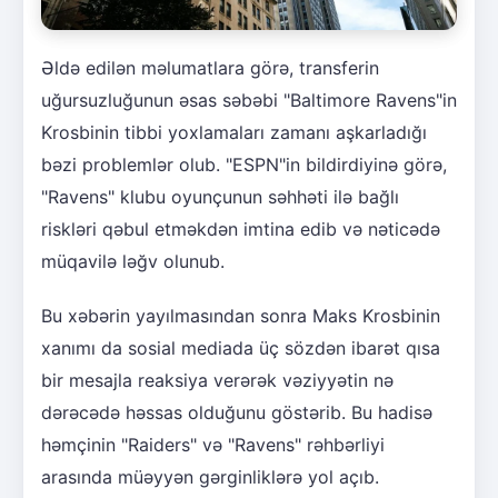
Əldə edilən məlumatlara görə, transferin
uğursuzluğunun əsas səbəbi "Baltimore Ravens"in
Krosbinin tibbi yoxlamaları zamanı aşkarladığı
bəzi problemlər olub. "ESPN"in bildirdiyinə görə,
"Ravens" klubu oyunçunun səhhəti ilə bağlı
riskləri qəbul etməkdən imtina edib və nəticədə
müqavilə ləğv olunub.
Bu xəbərin yayılmasından sonra Maks Krosbinin
xanımı da sosial mediada üç sözdən ibarət qısa
bir mesajla reaksiya verərək vəziyyətin nə
dərəcədə həssas olduğunu göstərib. Bu hadisə
həmçinin "Raiders" və "Ravens" rəhbərliyi
arasında müəyyən gərginliklərə yol açıb.