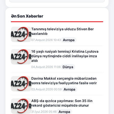
Ən Son Xəbərlər
Tanınmış televiziya ulduzu Stiven Ber
saxlanılıb
Avropa
07.Avqust.2026 10:43
16 yaşlı rusiyalı tennisçi Kristina Lyutova
dünya reytinqində ciddi irəliləyişə imza
atdı
Dünya
04.Avqust.2026 11:06
Davina Makkol xərçənglə mübarizədən
sonra televiziya fəaliyyətinə fasilə verir
Avropa
03.Avqust.2026 00:59
ABŞ-da qızılca yayılması: Son 35 ilin
rekord göstəricisi müşahidə olunur
Avropa
31.İyul.2026 05:46