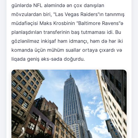
günlərdə NFL aləmində ən çox danışılan
mövzulardan biri, "Las Vegas Raiders"ın tanınmış
müdafiəçisi Maks Krosbinin "Baltimore Ravens"ə
planlaşdırılan transferinin baş tutmaması idi. Bu
gözlənilməz inkişaf həm idmançı, həm də hər iki
komanda üçün mühüm suallar ortaya çıxardı və
liqada geniş əks-səda doğurdu.