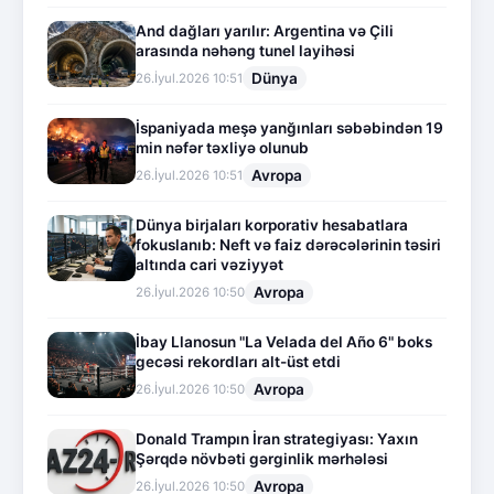
And dağları yarılır: Argentina və Çili
arasında nəhəng tunel layihəsi
Dünya
26.İyul.2026 10:51
İspaniyada meşə yanğınları səbəbindən 19
min nəfər təxliyə olunub
Avropa
26.İyul.2026 10:51
Dünya birjaları korporativ hesabatlara
fokuslanıb: Neft və faiz dərəcələrinin təsiri
altında cari vəziyyət
Avropa
26.İyul.2026 10:50
İbay Llanosun "La Velada del Año 6" boks
gecəsi rekordları alt-üst etdi
Avropa
26.İyul.2026 10:50
Donald Trampın İran strategiyası: Yaxın
Şərqdə növbəti gərginlik mərhələsi
Avropa
26.İyul.2026 10:50