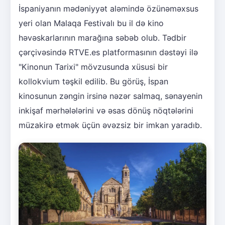
İspaniyanın mədəniyyət aləmində özünəməxsus
yeri olan Malaqa Festivalı bu il də kino
həvəskarlarının marağına səbəb olub. Tədbir
çərçivəsində RTVE.es platformasının dəstəyi ilə
"Kinonun Tarixi" mövzusunda xüsusi bir
kollokvium təşkil edilib. Bu görüş, İspan
kinosunun zəngin irsinə nəzər salmaq, sənayenin
inkişaf mərhələlərini və əsas dönüş nöqtələrini
müzakirə etmək üçün əvəzsiz bir imkan yaradıb.