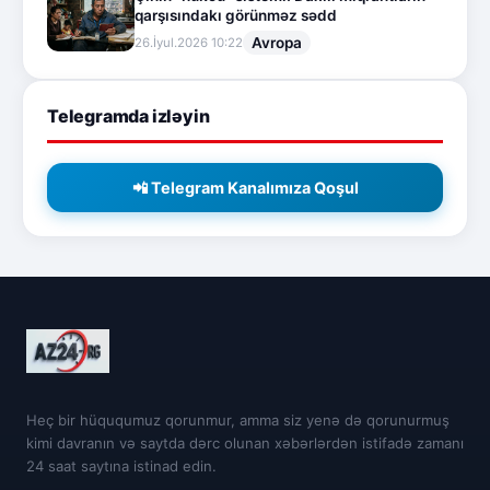
qarşısındakı görünməz sədd
Avropa
26.İyul.2026 10:22
Telegramda izləyin
📲 Telegram Kanalımıza Qoşul
Heç bir hüququmuz qorunmur, amma siz yenə də qorunurmuş
kimi davranın və saytda dərc olunan xəbərlərdən istifadə zamanı
24 saat saytına istinad edin.