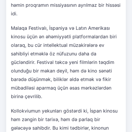
həmin proqramın missiyasının ayrılmaz bir hissəsi
idi.
Malaqa Festivalı, İspaniya və Latın Amerikası
kinosu üçün ən əhəmiyyətli platformalardan biri
olaraq, bu cür intellektual müzakirələrə ev
sahibliyi etməklə öz nüfuzunu daha da
gücləndirir. Festival təkcə yeni filmlərin təqdim
olunduğu bir məkan deyil, həm də kino sənəti
barədə düşünmək, biliklər əldə etmək və fikir
mübadiləsi aparmaq üçün əsas mərkəzlərdən
birinə çevrilib.
Kollokviumun yekunları göstərdi ki, İspan kinosu
həm zəngin bir tarixə, həm də parlaq bir
gələcəyə sahibdir. Bu kimi tədbirlər, kinonun