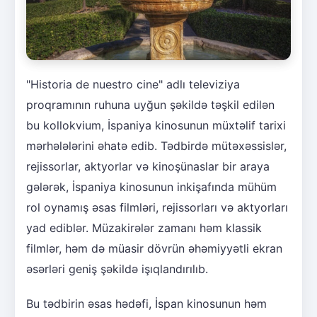
"Historia de nuestro cine" adlı televiziya
proqramının ruhuna uyğun şəkildə təşkil edilən
bu kollokvium, İspaniya kinosunun müxtəlif tarixi
mərhələlərini əhatə edib. Tədbirdə mütəxəssislər,
rejissorlar, aktyorlar və kinoşünaslar bir araya
gələrək, İspaniya kinosunun inkişafında mühüm
rol oynamış əsas filmləri, rejissorları və aktyorları
yad ediblər. Müzakirələr zamanı həm klassik
filmlər, həm də müasir dövrün əhəmiyyətli ekran
əsərləri geniş şəkildə işıqlandırılıb.
Bu tədbirin əsas hədəfi, İspan kinosunun həm