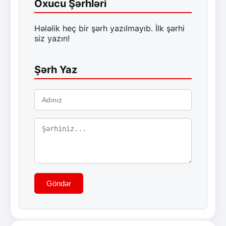
Oxucu Şərhləri
Hələlik heç bir şərh yazılmayıb. İlk şərhi
siz yazın!
Şərh Yaz
Göndər