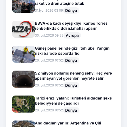
raket və dron atəşinə tutub
Dünya
31.İyul.2026 03:09
BBVA-da kadr dəyişikliyi: Karlos Torres
rəhbərlikdə ciddi islahatlar aparır
Avropa
30.İyul.2026 09:33
Günəş panellərində gizli təhlükə: Yanğın
riski barədə xəbərdarlıq
Dünya
26.İyul.2026 10:52
52 milyon dollarlıq nəhəng səhv: Heç yerə
aparmayan yol görənləri heyrətə salır
Dünya
26.İyul.2026 10:52
Tarixi ərazi yalanı: Turistləri aldadan şəxs
bələdiyyəni də çaşdırdı
Dünya
26.İyul.2026 10:52
And dağları yarılır: Argentina və Çili