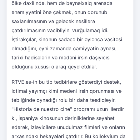
ölkə daxilində, həm də beynəlxalq arenada
əhəmiyyətini önə çəkmək, onun qorunub
saxlanılmasının və gələcək nəsillərə
çatdırılmasının vacibliyini vurğulamaq idi.
İştirakçılar, kinonun sadəcə bir əyləncə vasitəsi
olmadığını, eyni zamanda cəmiyyətin aynası,
tarixi hadisələrin və mədəni irsin daşıyıcısı
olduğunu xüsusi olaraq qeyd etdilər.
RTVE.es-in bu tip tədbirlərə göstərdiyi dəstək,
ictimai yayımçı kimi mədəni irsin qorunması və
təbliğində oynadığı rolu bir daha təsdiqləyir.
"Historia de nuestro cine" proqramı uzun illərdir
ki, İspaniya kinosunun dərinliklərinə səyahət
edərək, izləyicilərə unudulmaz filmləri və onların
arxasındakı hekayələri çatdırır. Bu kollokvium da