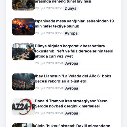
arasında nəhəng tunel layihəsi
Dünya
26.İyul.2026 10:51
İspaniyada meşə yanğınları səbəbindən 19
min nəfər təxliyə olunub
Avropa
26.İyul.2026 10:51
Dünya birjaları korporativ hesabatlara
fokuslanıb: Neft və faiz dərəcələrinin təsiri
altında cari vəziyyət
Avropa
26.İyul.2026 10:50
İbay Llanosun "La Velada del Año 6" boks
gecəsi rekordları alt-üst etdi
Avropa
26.İyul.2026 10:50
Donald Trampın İran strategiyası: Yaxın
Şərqdə növbəti gərginlik mərhələsi
Avropa
26.İyul.2026 10:50
Çinin “hukou” sistemi: Daxili miqrantların