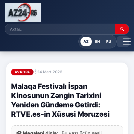
🔍
AZ
EN
RU
14.Mart.2026
AVROPA
Malaqa Festivalı İspan
Kinosunun Zəngin Tarixini
Yenidən Gündəmə Gətirdi:
RTVE.es-in Xüsusi Məruzəsi
🎧 Məqaləni dinlə:
Bu yazı üçün səsli