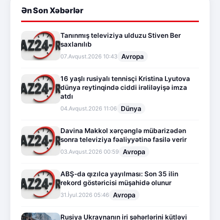
Ən Son Xəbərlər
Tanınmış televiziya ulduzu Stiven Ber
saxlanılıb
Avropa
07.Avqust.2026 10:43
16 yaşlı rusiyalı tennisçi Kristina Lyutova
dünya reytinqində ciddi irəliləyişə imza
atdı
Dünya
04.Avqust.2026 11:06
Davina Makkol xərçənglə mübarizədən
sonra televiziya fəaliyyətinə fasilə verir
Avropa
03.Avqust.2026 00:59
ABŞ-da qızılca yayılması: Son 35 ilin
rekord göstəricisi müşahidə olunur
Avropa
31.İyul.2026 05:46
Rusiya Ukraynanın iri şəhərlərini kütləvi