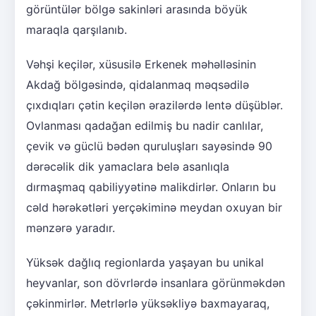
görüntülər bölgə sakinləri arasında böyük
maraqla qarşılanıb.
Vəhşi keçilər, xüsusilə Erkenek məhəlləsinin
Akdağ bölgəsində, qidalanmaq məqsədilə
çıxdıqları çətin keçilən ərazilərdə lentə düşüblər.
Ovlanması qadağan edilmiş bu nadir canlılar,
çevik və güclü bədən quruluşları sayəsində 90
dərəcəlik dik yamaclara belə asanlıqla
dırmaşmaq qabiliyyətinə malikdirlər. Onların bu
cəld hərəkətləri yerçəkiminə meydan oxuyan bir
mənzərə yaradır.
Yüksək dağlıq regionlarda yaşayan bu unikal
heyvanlar, son dövrlərdə insanlara görünməkdən
çəkinmirlər. Metrlərlə yüksəkliyə baxmayaraq,