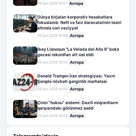
Avropa
26.İyul.2026 10:51
Dünya birjaları korporativ hesabatlara
fokuslanıb: Neft və faiz dərəcələrinin təsiri
altında cari vəziyyət
Avropa
26.İyul.2026 10:50
İbay Llanosun "La Velada del Año 6" boks
gecəsi rekordları alt-üst etdi
Avropa
26.İyul.2026 10:50
Donald Trampın İran strategiyası: Yaxın
Şərqdə növbəti gərginlik mərhələsi
Avropa
26.İyul.2026 10:50
Çinin “hukou” sistemi: Daxili miqrantların
qarşısındakı görünməz sədd
Avropa
26.İyul.2026 10:22
Telegramda izləyin