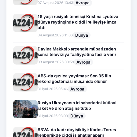
Avropa
07.Avqust.2026 10:43
16 yaşlı rusiyalı tennisçi Kristina Lyutova
dünya reytinqində ciddi irəliləyişə imza
atdı
Dünya
04.Avqust.2026 11:06
Davina Makkol xərçənglə mübarizədən
sonra televiziya fəaliyyətinə fasilə verir
Avropa
03.Avqust.2026 00:59
ABŞ-da qızılca yayılması: Son 35 ilin
rekord göstəricisi müşahidə olunur
Avropa
31.İyul.2026 05:46
Rusiya Ukraynanın iri şəhərlərini kütləvi
raket və dron atəşinə tutub
Dünya
31.İyul.2026 03:09
BBVA-da kadr dəyişikliyi: Karlos Torres
rəhbərlikdə ciddi islahatlar aparır