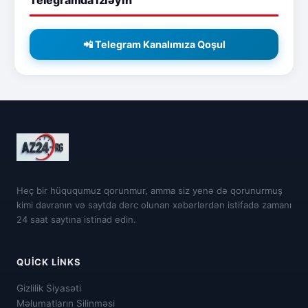
📲 Telegram Kanalımıza Qoşul
Heç bir hüququmuz qorunmur, amma siz yenə də qorunurmuş
kimi davranın və saytda dərc olunan xəbərlərdən istifadə zamanı
24 saat saytına istinad edin.
QUICK LINKS
Gizlilik Siyasəti
Məlumatların Silinməsi