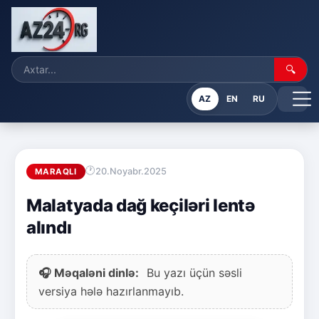
🔍
AZ
EN
RU
20.Noyabr.2025
MARAQLI
Malatyada dağ keçiləri lentə
alındı
🎧 Məqaləni dinlə:
Bu yazı üçün səsli
versiya hələ hazırlanmayıb.