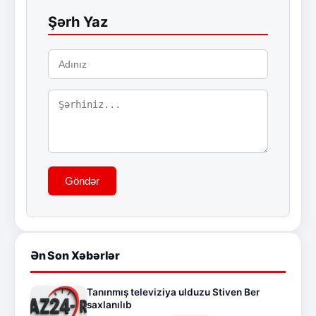
Şərh Yaz
Göndər
Ən Son Xəbərlər
Tanınmış televiziya ulduzu Stiven Ber
saxlanılıb