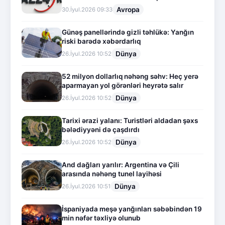
Avropa
30.İyul.2026 09:33
Günəş panellərində gizli təhlükə: Yanğın
riski barədə xəbərdarlıq
Dünya
26.İyul.2026 10:52
52 milyon dollarlıq nəhəng səhv: Heç yerə
aparmayan yol görənləri heyrətə salır
Dünya
26.İyul.2026 10:52
Tarixi ərazi yalanı: Turistləri aldadan şəxs
bələdiyyəni də çaşdırdı
Dünya
26.İyul.2026 10:52
And dağları yarılır: Argentina və Çili
arasında nəhəng tunel layihəsi
Dünya
26.İyul.2026 10:51
İspaniyada meşə yanğınları səbəbindən 19
min nəfər təxliyə olunub