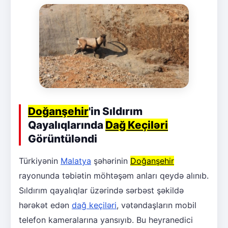
Doğanşehir
'in Sıldırım
Qayalıqlarında
Dağ Keçiləri
Görüntüləndi
Türkiyənin
Malatya
şəhərinin
Doğanşehir
rayonunda təbiətin möhtəşəm anları qeydə alınıb.
Sıldırım qayalıqlar üzərində sərbəst şəkildə
hərəkət edən
dağ keçiləri
, vətəndaşların mobil
telefon kameralarına yansıyıb. Bu heyranedici