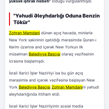
yüksək iştirak nisbəti"
olduğu vurğulanmışdı.
"Yəhudi Əleyhdarlığı Oduna Benzin
Tökür"
Zohran Mamdani
dünən açıq havada, minlərlə
New York sakininin qatıldığı mərasimdə Quran-ı
Kərim üzərinə and içərək New Yorkun ilk
müsəlman
Bələdiyyə Başçısı
olaraq vəzifəsinin
icrasına başlamışdı.
İsrail Xarici İşlər Nazirliyi isə bu gün açıq
mərasimlə and içərək vəzifəsinə başlayan New
York
Bələdiyyə Başçısı
Zohran Mamdani
ni yəhudi
əleyhdarlığında ittiham etdi.
İsrail Xarici İşlər Nazirliyinin sosial media