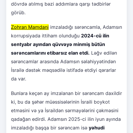
dövrdə atılmış bəzi addımlara qarşı tədbirlər
görüb.
Zohran Mamdani
imzaladığı sərəncamla, Adamsın
korrupsiyada ittiham olunduğu
2024-cü ilin
sentyabr ayından qüvvəyə minmiş bütün
sərəncamlarını etibarsız elan etdi.
Ləğv edilən
sərəncamlar arasında Adamsın səlahiyyətindən
İsrailə dəstək məqsədilə istifadə etdiyi qərarlar
da var.
Bunlara keçən ay imzalanan bir sərəncam daxildir
ki, bu da şəhər müəssisələrinin İsraili boykot
etməsini və ya İsraildən sərmayələrini çəkməsini
qadağan edirdi. Adamsın 2025-ci ilin iyun ayında
imzaladığı başqa bir sərəncam isə
yəhudi