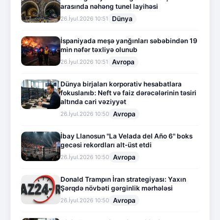
arasında nəhəng tunel layihəsi
Dünya
26.İyul.2026 10:51
İspaniyada meşə yanğınları səbəbindən 19
min nəfər təxliyə olunub
Avropa
26.İyul.2026 10:51
Dünya birjaları korporativ hesabatlara
fokuslanıb: Neft və faiz dərəcələrinin təsiri
altında cari vəziyyət
Avropa
26.İyul.2026 10:50
İbay Llanosun "La Velada del Año 6" boks
gecəsi rekordları alt-üst etdi
Avropa
26.İyul.2026 10:50
Donald Trampın İran strategiyası: Yaxın
Şərqdə növbəti gərginlik mərhələsi
Avropa
26.İyul.2026 10:50