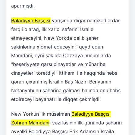
aparmışdı.
Bələdiyyə Başçısı
yarışında digər namizədlərdən
fərqli olaraq, ilk xarici səfərini İsrailə
etməyəcəyini, New Yorkda qalıb şəhər
sakinlərinə xidmət edəcəyini" qeyd edən
Mamdani, eyni şəkildə Qəzzaya hücumlarda
"bəşəriyyətə qarşı cinayətlər və müharibə
cinayətləri törətdiyi" ittihamı ilə haqqında həbs
qərarı çıxarılmış İsrailin Baş Naziri Benyamin
Netanyahunu şəhərinə gəlməsi halında onu həbs
etdirəcəyi bəyanatı ilə diqqət çəkmişdi.
New Yorkun ilk müsəlman
Bələdiyyə Başçısı
Zohran Mamdani
, vəzifəsinin ilk günündə şəhərin
əvvəlki Bələdiyyə Başçısı Erik Adamsın İsrailə