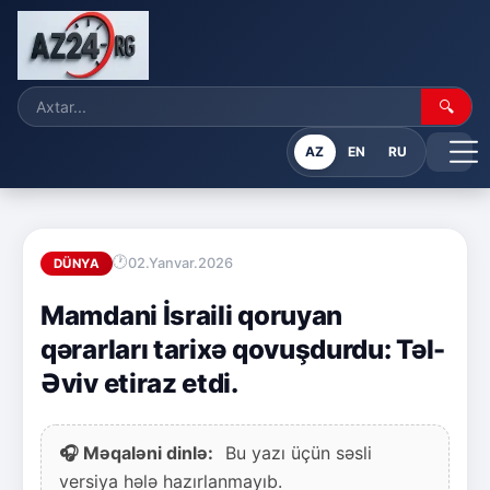
🔍
AZ
EN
RU
02.Yanvar.2026
DÜNYA
Mamdani İsraili qoruyan
qərarları tarixə qovuşdurdu: Təl-
Əviv etiraz etdi.
🎧 Məqaləni dinlə:
Bu yazı üçün səsli
versiya hələ hazırlanmayıb.