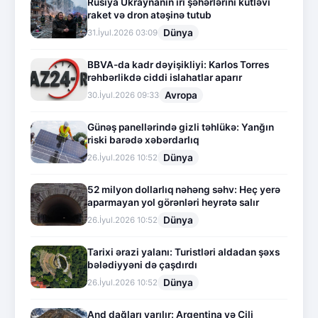
Rusiya Ukraynanın iri şəhərlərini kütləvi
raket və dron atəşinə tutub
Dünya
31.İyul.2026 03:09
BBVA-da kadr dəyişikliyi: Karlos Torres
rəhbərlikdə ciddi islahatlar aparır
Avropa
30.İyul.2026 09:33
Günəş panellərində gizli təhlükə: Yanğın
riski barədə xəbərdarlıq
Dünya
26.İyul.2026 10:52
52 milyon dollarlıq nəhəng səhv: Heç yerə
aparmayan yol görənləri heyrətə salır
Dünya
26.İyul.2026 10:52
Tarixi ərazi yalanı: Turistləri aldadan şəxs
bələdiyyəni də çaşdırdı
Dünya
26.İyul.2026 10:52
And dağları yarılır: Argentina və Çili