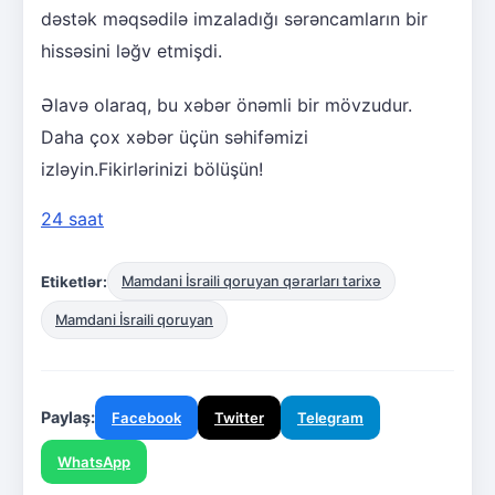
dəstək məqsədilə imzaladığı sərəncamların bir
hissəsini ləğv etmişdi.
Əlavə olaraq, bu xəbər önəmli bir mövzudur.
Daha çox xəbər üçün səhifəmizi
izləyin.Fikirlərinizi bölüşün!
24 saat
Etiketlər:
Mamdani İsraili qoruyan qərarları tarixə
Mamdani İsraili qoruyan
Paylaş:
Facebook
Twitter
Telegram
WhatsApp