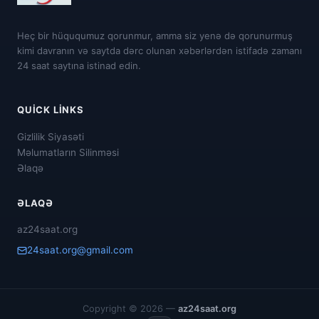
Heç bir hüququmuz qorunmur, amma siz yenə də qorunurmuş
kimi davranın və saytda dərc olunan xəbərlərdən istifadə zamanı
24 saat saytına istinad edin.
QUICK LINKS
Gizlilik Siyasəti
Məlumatların Silinməsi
Əlaqə
ƏLAQƏ
az24saat.org
24saat.org@gmail.com
Copyright © 2026 —
az24saat.org