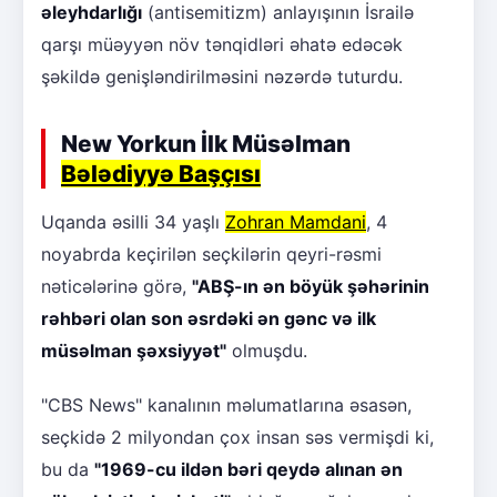
əleyhdarlığı
(antisemitizm) anlayışının İsrailə
qarşı müəyyən növ tənqidləri əhatə edəcək
şəkildə genişləndirilməsini nəzərdə tuturdu.
New Yorkun İlk Müsəlman
Bələdiyyə Başçısı
Uqanda əsilli 34 yaşlı
Zohran Mamdani
, 4
noyabrda keçirilən seçkilərin qeyri-rəsmi
nəticələrinə görə,
"ABŞ-ın ən böyük şəhərinin
rəhbəri olan son əsrdəki ən gənc və ilk
müsəlman şəxsiyyət"
olmuşdu.
"CBS News" kanalının məlumatlarına əsasən,
seçkidə 2 milyondan çox insan səs vermişdi ki,
bu da
"1969-cu ildən bəri qeydə alınan ən