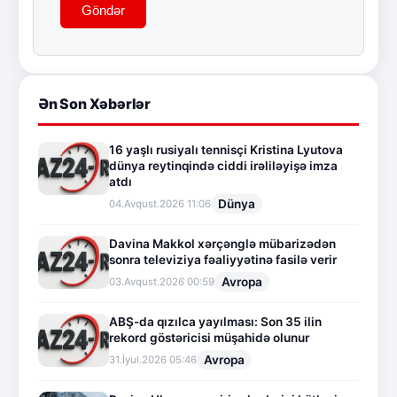
Göndər
Ən Son Xəbərlər
16 yaşlı rusiyalı tennisçi Kristina Lyutova
dünya reytinqində ciddi irəliləyişə imza
atdı
Dünya
04.Avqust.2026 11:06
Davina Makkol xərçənglə mübarizədən
sonra televiziya fəaliyyətinə fasilə verir
Avropa
03.Avqust.2026 00:59
ABŞ-da qızılca yayılması: Son 35 ilin
rekord göstəricisi müşahidə olunur
Avropa
31.İyul.2026 05:46