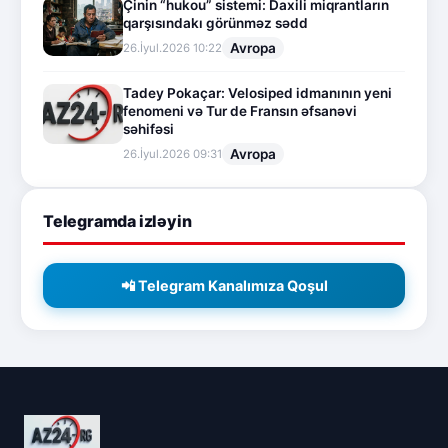
Çinin “hukou” sistemi: Daxili miqrantların
qarşısındakı görünməz sədd
Avropa
26.İyul.2026 10:22
Tadey Pokaçar: Velosiped idmanının yeni
fenomeni və Tur de Fransın əfsanəvi
səhifəsi
Avropa
26.İyul.2026 09:31
Telegramda izləyin
📲 Telegram Kanalımıza Qoşul