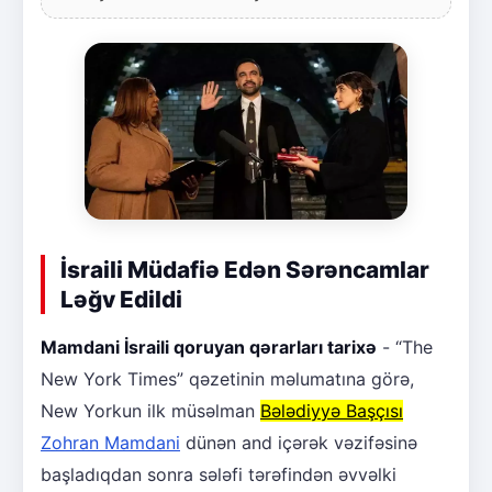
İsraili Müdafiə Edən Sərəncamlar
Ləğv Edildi
Mamdani İsraili qoruyan qərarları tarixə
- “The
New York Times” qəzetinin məlumatına görə,
New Yorkun ilk müsəlman
Bələdiyyə Başçısı
Zohran Mamdani
dünən and içərək vəzifəsinə
başladıqdan sonra sələfi tərəfindən əvvəlki