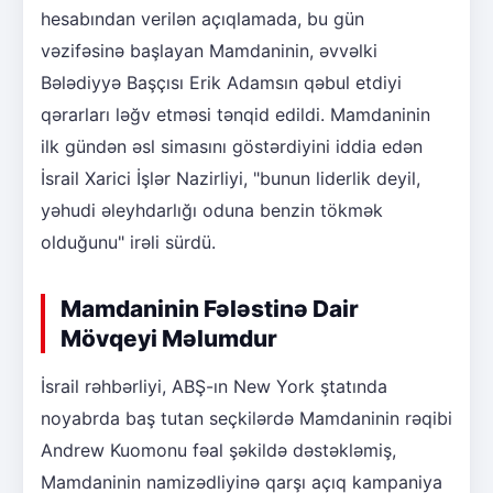
hesabından verilən açıqlamada, bu gün
vəzifəsinə başlayan Mamdaninin, əvvəlki
Bələdiyyə Başçısı Erik Adamsın qəbul etdiyi
qərarları ləğv etməsi tənqid edildi. Mamdaninin
ilk gündən əsl simasını göstərdiyini iddia edən
İsrail Xarici İşlər Nazirliyi, "bunun liderlik deyil,
yəhudi əleyhdarlığı oduna benzin tökmək
olduğunu" irəli sürdü.
Mamdaninin Fələstinə Dair
Mövqeyi Məlumdur
İsrail rəhbərliyi, ABŞ-ın New York ştatında
noyabrda baş tutan seçkilərdə Mamdaninin rəqibi
Andrew Kuomonu fəal şəkildə dəstəkləmiş,
Mamdaninin namizədliyinə qarşı açıq kampaniya