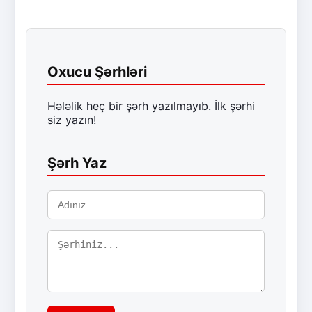
Oxucu Şərhləri
Hələlik heç bir şərh yazılmayıb. İlk şərhi
siz yazın!
Şərh Yaz