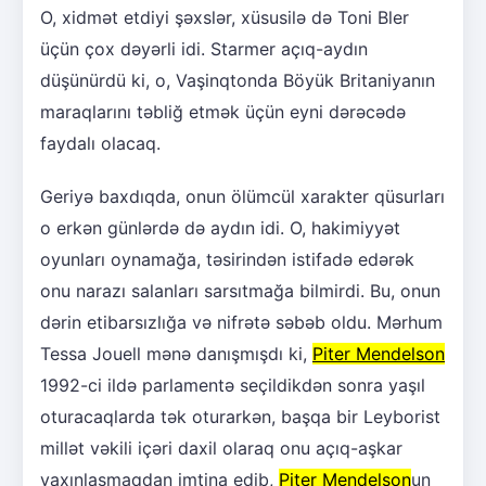
O, xidmət etdiyi şəxslər, xüsusilə də Toni Bler
üçün çox dəyərli idi. Starmer açıq-aydın
düşünürdü ki, o, Vaşinqtonda Böyük Britaniyanın
maraqlarını təbliğ etmək üçün eyni dərəcədə
faydalı olacaq.
Geriyə baxdıqda, onun ölümcül xarakter qüsurları
o erkən günlərdə də aydın idi. O, hakimiyyət
oyunları oynamağa, təsirindən istifadə edərək
onu narazı salanları sarsıtmağa bilmirdi. Bu, onun
dərin etibarsızlığa və nifrətə səbəb oldu. Mərhum
Tessa Jouell mənə danışmışdı ki,
Piter Mendelson
1992-ci ildə parlamentə seçildikdən sonra yaşıl
oturacaqlarda tək oturarkən, başqa bir Leyborist
millət vəkili içəri daxil olaraq onu açıq-aşkar
yaxınlaşmaqdan imtina edib,
Piter Mendelson
un