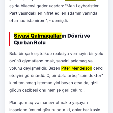
eşidə biləcəyi qədər ucadan: "Mən Leyboristlər
Partiyasındakı ən nifrət edilən adamın yanında
oturmaq istəmirəm", - demişdi.
Siyasi Qalmaqallar
ın Dövrü və
Qurban Rolu
Belə bir şərh eşitdikdə reaksiya verməyin bir yolu
özünü qiymətləndirmək, səhvini anlamaq və
yolunu dəyişməkdir. Bəzən
Piter Mendelson
cəhd
etdiyini görünürdü. O, bir dəfə artıq “spin doktor”
kimi tanınmaq istəmədiyini bəyan etsə də, gizli
gücün cazibəsi onu həmişə geri çəkirdi.
Plan qurmaq və manevr etməklə yaşayan
insanların ümumi qüsuru odur ki, onlar hər kəsin