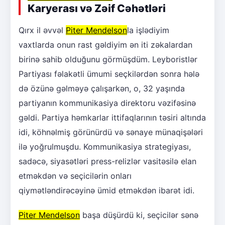
Karyerası və Zəif Cəhətləri
Qırx il əvvəl
Piter Mendelson
la işlədiyim
vaxtlarda onun rast gəldiyim ən iti zəkalardan
birinə sahib olduğunu görmüşdüm. Leyboristlər
Partiyası fəlakətli ümumi seçkilərdən sonra hələ
də özünə gəlməyə çalışarkən, o, 32 yaşında
partiyanın kommunikasiya direktoru vəzifəsinə
gəldi. Partiya həmkarlar ittifaqlarının təsiri altında
idi, köhnəlmiş görünürdü və sənaye münaqişələri
ilə yoğrulmuşdu. Kommunikasiya strategiyası,
sadəcə, siyasətləri press-relizlər vasitəsilə elan
etməkdən və seçicilərin onları
qiymətləndirəcəyinə ümid etməkdən ibarət idi.
Piter Mendelson
başa düşürdü ki, seçicilər sənə