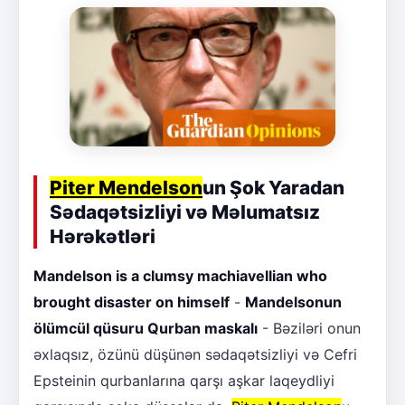
Piter Mendelson
un Şok Yaradan
Sədaqətsizliyi və Məlumatsız
Hərəkətləri
Mandelson is a clumsy machiavellian who
brought disaster on himself
-
Mandelsonun
ölümcül qüsuru Qurban maskalı
- Bəziləri onun
əxlaqsız, özünü düşünən sədaqətsizliyi və Cefri
Epsteinin qurbanlarına qarşı aşkar laqeydliyi