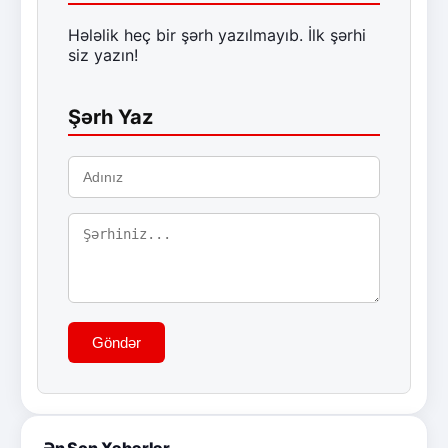
Hələlik heç bir şərh yazılmayıb. İlk şərhi
siz yazın!
Şərh Yaz
Göndər