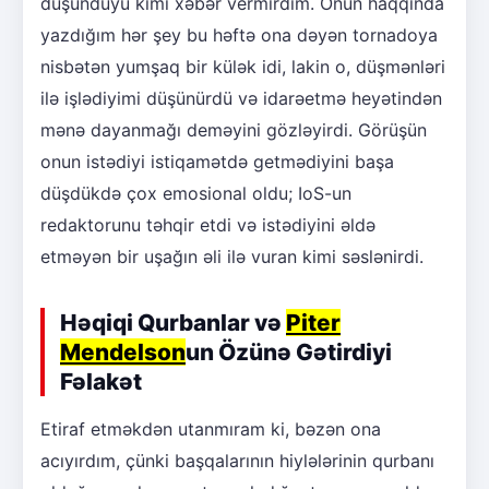
düşündüyü kimi xəbər vermirdim. Onun haqqında
yazdığım hər şey bu həftə ona dəyən tornadoya
nisbətən yumşaq bir külək idi, lakin o, düşmənləri
ilə işlədiyimi düşünürdü və idarəetmə heyətindən
mənə dayanmağı deməyini gözləyirdi. Görüşün
onun istədiyi istiqamətdə getmədiyini başa
düşdükdə çox emosional oldu; IoS-un
redaktorunu təhqir etdi və istədiyini əldə
etməyən bir uşağın əli ilə vuran kimi səslənirdi.
Həqiqi Qurbanlar və
Piter
Mendelson
un Özünə Gətirdiyi
Fəlakət
Etiraf etməkdən utanmıram ki, bəzən ona
acıyırdım, çünki başqalarının hiylələrinin qurbanı