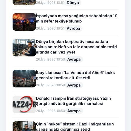
Dünya
26.İyul.2026 10:51
İspaniyada meşə yanğınları səbəbindən 19
min nəfər təxliyə olunub
Avropa
26.İyul.2026 10:51
Dünya birjaları korporativ hesabatlara
fokuslanıb: Neft və faiz dərəcələrinin təsiri
altında cari vəziyyət
Avropa
26.İyul.2026 10:50
İbay Llanosun "La Velada del Año 6" boks
gecəsi rekordları alt-üst etdi
Avropa
26.İyul.2026 10:50
Donald Trampın İran strategiyası: Yaxın
Şərqdə növbəti gərginlik mərhələsi
Avropa
26.İyul.2026 10:50
Çinin “hukou” sistemi: Daxili miqrantların
qarşısındakı görünməz sədd