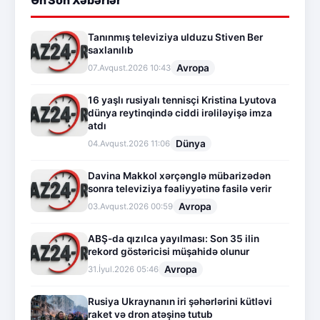
Ən Son Xəbərlər
Tanınmış televiziya ulduzu Stiven Ber
saxlanılıb
Avropa
07.Avqust.2026 10:43
16 yaşlı rusiyalı tennisçi Kristina Lyutova
dünya reytinqində ciddi irəliləyişə imza
atdı
Dünya
04.Avqust.2026 11:06
Davina Makkol xərçənglə mübarizədən
sonra televiziya fəaliyyətinə fasilə verir
Avropa
03.Avqust.2026 00:59
ABŞ-da qızılca yayılması: Son 35 ilin
rekord göstəricisi müşahidə olunur
Avropa
31.İyul.2026 05:46
Rusiya Ukraynanın iri şəhərlərini kütləvi
raket və dron atəşinə tutub