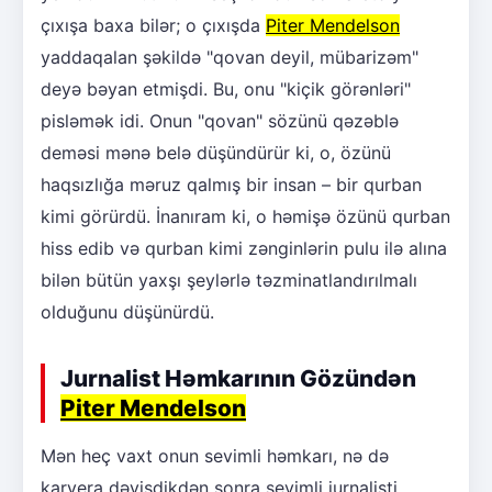
çıxışa baxa bilər; o çıxışda
Piter Mendelson
yaddaqalan şəkildə "qovan deyil, mübarizəm"
deyə bəyan etmişdi. Bu, onu "kiçik görənləri"
pisləmək idi. Onun "qovan" sözünü qəzəblə
deməsi mənə belə düşündürür ki, o, özünü
haqsızlığa məruz qalmış bir insan – bir qurban
kimi görürdü. İnanıram ki, o həmişə özünü qurban
hiss edib və qurban kimi zənginlərin pulu ilə alına
bilən bütün yaxşı şeylərlə təzminatlandırılmalı
olduğunu düşünürdü.
Jurnalist Həmkarının Gözündən
Piter Mendelson
Mən heç vaxt onun sevimli həmkarı, nə də
karyera dəyişdikdən sonra sevimli jurnalisti