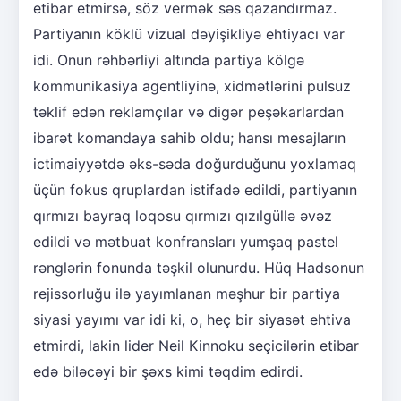
etibar etmirsə, söz vermək səs qazandırmaz.
Partiyanın köklü vizual dəyişikliyə ehtiyacı var
idi. Onun rəhbərliyi altında partiya kölgə
kommunikasiya agentliyinə, xidmətlərini pulsuz
təklif edən reklamçılar və digər peşəkarlardan
ibarət komandaya sahib oldu; hansı mesajların
ictimaiyyətdə əks-səda doğurduğunu yoxlamaq
üçün fokus qruplardan istifadə edildi, partiyanın
qırmızı bayraq loqosu qırmızı qızılgüllə əvəz
edildi və mətbuat konfransları yumşaq pastel
rənglərin fonunda təşkil olunurdu. Hüq Hadsonun
rejissorluğu ilə yayımlanan məşhur bir partiya
siyasi yayımı var idi ki, o, heç bir siyasət ehtiva
etmirdi, lakin lider Neil Kinnoku seçicilərin etibar
edə biləcəyi bir şəxs kimi təqdim edirdi.