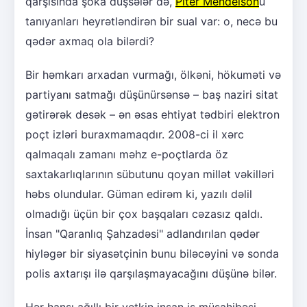
qarşısında şoka düşsələr də,
Piter Mendelson
u
tanıyanları heyrətləndirən bir sual var: o, necə bu
qədər axmaq ola bilərdi?
Bir həmkarı arxadan vurmağı, ölkəni, hökuməti və
partiyanı satmağı düşünürsənsə – baş naziri sitat
gətirərək desək – ən əsas ehtiyat tədbiri elektron
poçt izləri buraxmamaqdır. 2008-ci il xərc
qalmaqalı zamanı məhz e-poçtlarda öz
saxtakarlıqlarının sübutunu qoyan millət vəkilləri
həbs olundular. Güman edirəm ki, yazılı dəlil
olmadığı üçün bir çox başqaları cəzasız qaldı.
İnsan "Qaranlıq Şahzadəsi" adlandırılan qədər
hiyləgər bir siyasətçinin bunu biləcəyini və sonda
polis axtarışı ilə qarşılaşmayacağını düşünə bilər.