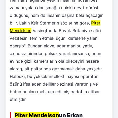
Hər hansı ağıllı bir yetkin insan iş müsahibəsi
zamanı yalan danışmağın nəinki qeyri-dürüst
olduğunu, həm də insanın başına bəla açacağını
bilir. Lakin Keir Starmerin sözlərinə görə,
Piter
Mendelson
Vaşinqtonda Böyük Britaniya səfiri
vəzifəsini təmin etmək üçün "dəfələrlə yalan
danışıb". Bundan əlavə, əgər manipulyativ,
əxlaqsız birindən pulsuz yararlanırsansa, onun
evində gizli kameraların ola biləcəyini nəzərə
alaraq, alt paltarında gəzməmək daha yaxşıdır.
Halbuki, bu yüksək intellektli siyasi operator
özünü ifşa edən dəlillər xəzinəsi yaratmış və
bütün bunları məhkum edilmiş pedofilə etibar
etmişdir.
Piter Mendelson
un Erkən