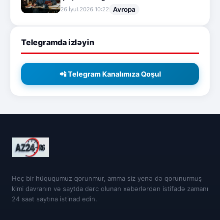
Avropa
26.İyul.2026 10:22
Telegramda izləyin
📲 Telegram Kanalımıza Qoşul
Heç bir hüququmuz qorunmur, amma siz yenə də qorunurmuş
kimi davranın və saytda dərc olunan xəbərlərdən istifadə zamanı
24 saat saytına istinad edin.