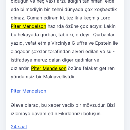
olduğun və heç vaxt arzuladığın tanınmanı əldə
edə bilmədiyin bir zehni dünyada çox xoşbəxtlik
olmaz. Güman edirəm ki, tezliklə keçmiş Lord
Piter Mendelson
hazırda özünə çox acıyır. Lakin
bu hekayədə qurban, təbii ki, o deyil. Qurbanlar
yazıq, vəfat etmiş Virciniya Giuffre və Epstein ilə
əlaqədar şəxslər tərəfindən alveri edilən və sui-
istifadəyə məruz qalan digər qadınlar və
qızlardır.
Piter Mendelson
özünə fəlakət gətirən
yöndəmsiz bir Makiavellistdir.
Piter Mendelson
Əlavə olaraq, bu xəbər vacib bir mövzudur. Bizi
izləməyə davam edin.Fikirlərinizi bölüşün!
24 saat