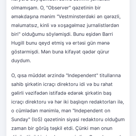
olmamışam. O, "Observer" qəzetinin bir
əməkdaşına mənim "Vestminsterdəki ən qərəzli,
məlumatsız, kinli və xoşagəlməz jurnalistlərdən
biri" olduğumu söyləmişdi. Bunu eşidən Barri
Hugill bunu qeyd etmiş və ertəsi gün mənə
göstərmişdi. Mən buna kifayət qədər qürur
duydum.
O, qısa müddət ərzində "Independent" titullarına
sahib şirkətin icraçı direktoru idi və bu rahat
gəlirli vəzifədən istifadə edərək şirkətin baş
icraçı direktoru və hər iki başlıqın redaktorları ilə,
o cümlədən mənimlə, mən "Independent on
Sunday" (IoS) qəzetinin siyasi redaktoru olduğum
zaman bir görüş təşkil etdi. Çünki mən onun