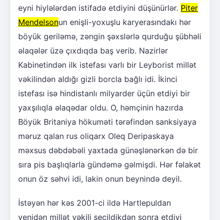
eyni hiylələrdən istifadə etdiyini düşünürlər.
Piter
Mendelson
un enişli-yoxuşlu karyerasındakı hər
böyük geriləmə, zəngin şəxslərlə qurduğu şübhəli
əlaqələr üzə çıxdıqda baş verib. Nazirlər
Kabinetindən ilk istefası varlı bir Leyborist millət
vəkilindən aldığı gizli borcla bağlı idi. İkinci
istefası isə hindistanlı milyarder üçün etdiyi bir
yaxşılıqla əlaqədar oldu. O, həmçinin hazırda
Böyük Britaniya hökuməti tərəfindən sanksiyaya
məruz qalan rus oliqarx Oleq Deripaskaya
məxsus dəbdəbəli yaxtada günəşlənərkən də bir
sıra pis başlıqlarla gündəmə gəlmişdi. Hər fəlakət
onun öz səhvi idi, lakin onun beynində deyil.
İstəyən hər kəs 2001-ci ildə Hartlepuldan
yenidən millət vəkili seçildikdən sonra etdiyi