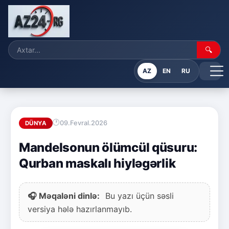
🔍
AZ
EN
RU
09.Fevral.2026
DÜNYA
Mandelsonun ölümcül qüsuru:
Qurban maskalı hiyləgərlik
🎧 Məqaləni dinlə:
Bu yazı üçün səsli
versiya hələ hazırlanmayıb.