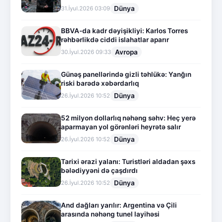
Dünya
31.İyul.2026 03:09
BBVA-da kadr dəyişikliyi: Karlos Torres
rəhbərlikdə ciddi islahatlar aparır
Avropa
30.İyul.2026 09:33
Günəş panellərində gizli təhlükə: Yanğın
riski barədə xəbərdarlıq
Dünya
26.İyul.2026 10:52
52 milyon dollarlıq nəhəng səhv: Heç yerə
aparmayan yol görənləri heyrətə salır
Dünya
26.İyul.2026 10:52
Tarixi ərazi yalanı: Turistləri aldadan şəxs
bələdiyyəni də çaşdırdı
Dünya
26.İyul.2026 10:52
And dağları yarılır: Argentina və Çili
arasında nəhəng tunel layihəsi