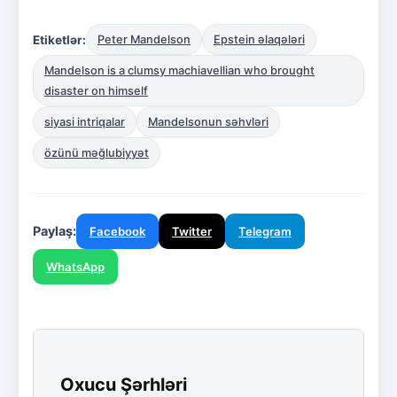
Etiketlər:
Peter Mandelson
Epstein əlaqələri
Mandelson is a clumsy machiavellian who brought
disaster on himself
siyasi intriqalar
Mandelsonun səhvləri
özünü məğlubiyyət
Paylaş:
Facebook
Twitter
Telegram
WhatsApp
Oxucu Şərhləri